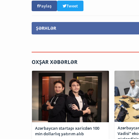
Paylaş
Tweet
ŞƏRHLƏR
OXŞAR XƏBƏRLƏR
Azərbaycan 
Azərbaycan startapı xaricdən 100
Vadisi” eko
min dollarlıq yatırım alıb
gücləndirir