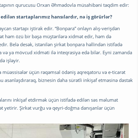
rtapının qurucusu Orxan Əhmədovla müsahibəni təqdim edir:
ilən startaplarımız hansılardır, nə iş görürlər?
can startapı iştirak edir. “Bonpara” onlayn alış-verişdən
t həm özü bir başa müştərilərə xidmət edir, həm də
dir. Belə desək, istənilən şirkət bonpara həllindən istifadə
la və ya mövcud xidməti ilə inteqrasiya edə bilər. Eyni zamanda
də işləyir.
a müəssisələr üçün rəqəmsal ödəniş aqreqatoru və e-ticarət
nu asanlaşdıraraq, biznesin daha sürətli inkişaf etməsinə dəstək
yalarını inkişaf etdirmək üçün istifadə edilən səs məlumat
t yetirir. Şirkət vurğu və qeyri-doğma danışanlar üçün