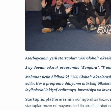
Azərbaycanın yerli startapları “500 Global” aksel
3 ay davam edəcək proqramda “Bonpara”, “E-point.
Məlumat üçün bildirək ki, “500 Global” akselera
edilir. Hər il proqrama dünyanın müxtəlif ölkələri
layihələrini inkişaf etdirməyə, investisiya və inv
Startup.az platformasının
nümayəndəsi hazırda 
startaplarımızın nümayəndələri ilə ətraflı söhbət e