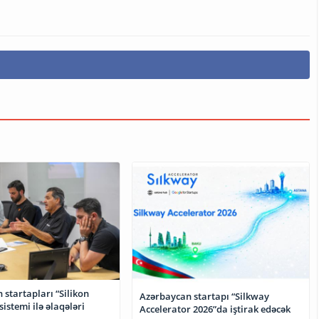
startapları “Silikon
Azərbaycan startapı “Silkway
sistemi ilə əlaqələri
Accelerator 2026”da iştirak edəcək