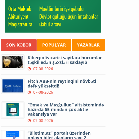
SON XƏBƏR
POPULYAR
YAZARLAR
Kiberpolis xarici saytlara hücumlar
təşkil edən şəxsləri saxlayıb
07-08-2026
Fitch ABB-nin reytinqini növbəti
dəfə yüksəltdi!
07-08-2026
“Əmək və Məşğulluq” altsistemində
hazırda 65 mindən çox aktiv
vakansiya var
07-08-2026
“Biletim.az” portalı üzərindən
onlayn bilet alanların sayı 2