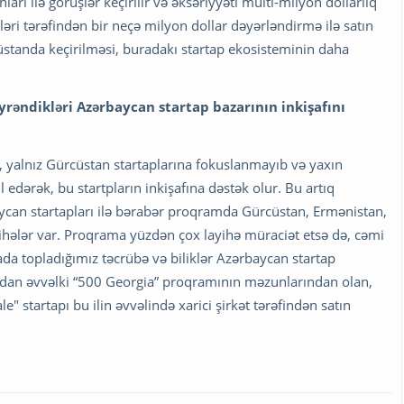
rı ilə görüşlər keçirilir və əksəriyyəti multi-milyon dollarlıq
tləri tərəfindən bir neçə milyon dollar dəyərləndirmə ilə satın
standa keçirilməsi, buradakı startap ekosisteminin daha
yrəndikləri Azərbaycan startap bazarının inkişafını
, yalnız Gürcüstan startaplarına fokuslanmayıb və yaxın
edərək, bu startpların inkişafına dəstək olur. Bu artıq
ycan startapları ilə bərabər proqramda Gürcüstan, Ermənistan,
yihələr var. Proqrama yüzdən çox layihə müraciət etsə də, cəmi
rada topladığımız təcrübə və biliklər Azərbaycan startap
ndan əvvəlki “500 Georgia” proqramının məzunlarından olan,
" startapı bu ilin əvvəlində xarici şirkət tərəfindən satın