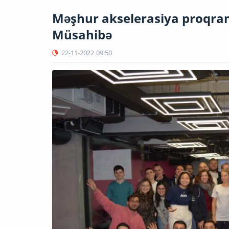
Məşhur akselerasiya proqram
Müsahibə
22-11-2022
09:50