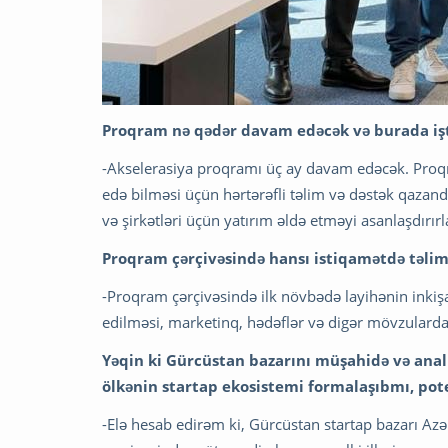
Proqram nə qədər davam edəcək və burada işt
-Akselerasiya proqramı üç ay davam edəcək. Proqram
edə bilməsi üçün hərtərəfli təlim və dəstək qazan
və şirkətləri üçün yatırım əldə etməyi asanlaşdırırl
Proqram çərçivəsində hansı istiqamətdə təliml
-Proqram çərçivəsində ilk növbədə layihənin inkişa
edilməsi, marketinq, hədəflər və digər mövzularda t
Yəqin ki Gürcüstan bazarını müşahidə və anal
ölkənin startap ekosistemi formalaşıbmı, pot
-Elə hesab edirəm ki, Gürcüstan startap bazarı Az