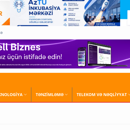
QƏ
XNOLOGİYA
TƏNZİMLƏMƏ
TELEKOM VƏ NƏQLİYYAT