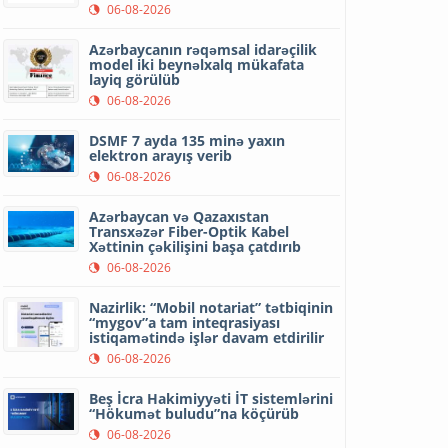
06-08-2026
Azərbaycanın rəqəmsal idarəçilik
model iki beynəlxalq mükafata
layiq görülüb
06-08-2026
DSMF 7 ayda 135 minə yaxın
elektron arayış verib
06-08-2026
Azərbaycan və Qazaxıstan
Transxəzər Fiber-Optik Kabel
Xəttinin çəkilişini başa çatdırıb
06-08-2026
Nazirlik: “Mobil notariat” tətbiqinin
“mygov”a tam inteqrasiyası
istiqamətində işlər davam etdirilir
06-08-2026
Beş İcra Hakimiyyəti İT sistemlərini
“Hökumət buludu”na köçürüb
06-08-2026