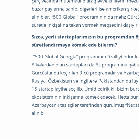
çərçivəsində mütəmadi olaraq əvvəlki illərin məzunla
bazar paylarına sahib, digərləri isə amerikan şirkə
alınıblar. “500 Global” proqramının da məhz Gürcü
sürətlə inkişafına təkan vermək məqsədini daşıyır.
Sizcə, yerli startaplarımızın bu proqramdan ö
sürətləndirməyə kömək edə bilərmi?
-”500 Global Georgia” proqramının özəlliyi odur ki
ölkələrdən olan startapları da öz proqramına qəbul 
Gürcüstanda keçirilən 3-cü proqramıdır və Azərba
Rusiya, Özbəkistan və İngiltərə-Pakistandan da la
15 startap layihə seçilib. Ümid edirik ki, bizim bu
ekosisteminin inkişafına kömək edəcək. Hətta bu
Azərbaycanlı təsisçilər tərəfindən qurulmuş “Nexsale
alınıb.