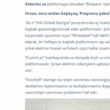
Xeberler.az
platformaya istinadən “Bonpara” sta
Orxan, öncə ondan başlayaq: Proqrama qəbul ed
-Bu il “500 Global Georgia” proqramında üç Azərbay
kəşbək qazanmağa kömək edən platformadır. Şirkə
korportativ qurumlar üçün “Whitelabel” həll təklif e
edərək, bir həftəyə öz kəşbək platformasını işə sa
şirkət elektron ticarət və fintech üçün həllər üzərin
“E-point.az” Azərbaycanda və dünyada kiçik və ort
platformasıdır. Şirkət elektron ödənişlərin qəbulu
olur.
“Voiceloft” startapı isə nitqin tanınması texnologi
dəstlərinin toplanmasına və təsdiqlənməsinə diqqə
səsin/nitqin tanınması problemini həll edir.