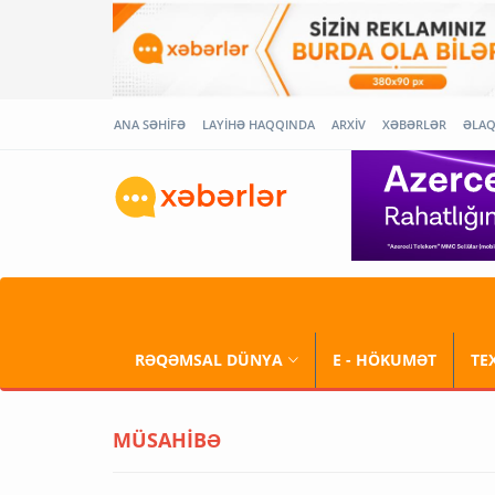
ANA SƏHİFƏ
LAYİHƏ HAQQINDA
ARXİV
XƏBƏRLƏR
ƏLA
RƏQƏMSAL DÜNYA
E - HÖKUMƏT
TE
MÜSAHİBƏ