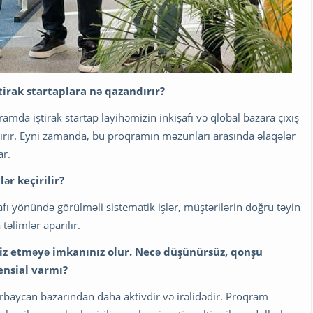
irak startaplara nə qazandırır?
da iştirak startap layihəmizin inkişafı və qlobal bazara çıxış
dırır. Eyni zamanda, bu proqramın məzunları arasında əlaqələr
ar.
ər keçirilir?
fı yönündə görülməli sistematik işlər, müştərilərin doğru təyin
əlimlər aparılır.
iz etməyə imkanınız olur. Necə düşünürsüz, qonşu
ensial varmı?
ərbaycan bazarından daha aktivdir və irəlidədir. Proqram