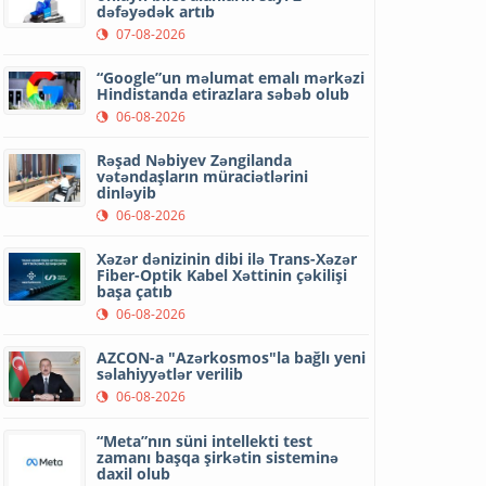
dəfəyədək artıb
07-08-2026
“Google”un məlumat emalı mərkəzi
Hindistanda etirazlara səbəb olub
06-08-2026
Rəşad Nəbiyev Zəngilanda
vətəndaşların müraciətlərini
dinləyib
06-08-2026
Xəzər dənizinin dibi ilə Trans-Xəzər
Fiber-Optik Kabel Xəttinin çəkilişi
başa çatıb
06-08-2026
AZCON-a "Azərkosmos"la bağlı yeni
səlahiyyətlər verilib
06-08-2026
“Meta”nın süni intellekti test
zamanı başqa şirkətin sisteminə
daxil olub