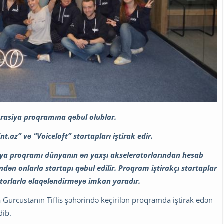
erasiya proqramına qəbul olublar.
az” və “Voiceloft” startapları iştirak edir.
siya proqramı dünyanın ən yaxşı akseleratorlarından hesab
ndən onlarla startapı qəbul edilir. Proqram iştirakçı startaplar
estorlarla əlaqələndirməyə imkan yaradır.
Gürcüstanın Tiflis şəhərində keçirilən proqramda iştirak edən
dib.