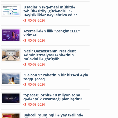
Uşaqların rəqəmsal mühitdə
təhlükəsizliyi gücləndirilir -
Dəyişikliklər nəyi ehtiva edir?
05-08-2026
Azercell-dən illik “ZengimCELL”
xidməti
05-08-2026
Nazir Qazaxıstanın Prezident
Administrasiyası rəhbərinin
müavini ilə görüşüb
05-08-2026
"Falcon 9" raketinin bir hissəsi Ayla
toqquşacaq
05-08-2026
“SpaceX” orbitə 10 milyon tona
qədər yük çıxarmağı planlaşdırır
05-08-2026
Bakcell rouminqi ilə yay tətilində