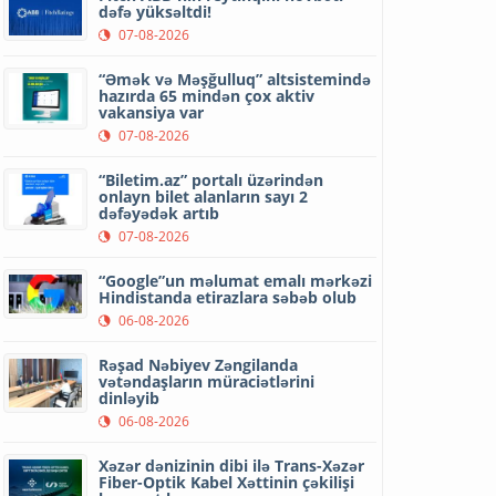
dəfə yüksəltdi!
07-08-2026
“Əmək və Məşğulluq” altsistemində
hazırda 65 mindən çox aktiv
vakansiya var
07-08-2026
“Biletim.az” portalı üzərindən
onlayn bilet alanların sayı 2
dəfəyədək artıb
07-08-2026
“Google”un məlumat emalı mərkəzi
Hindistanda etirazlara səbəb olub
06-08-2026
Rəşad Nəbiyev Zəngilanda
vətəndaşların müraciətlərini
dinləyib
06-08-2026
Xəzər dənizinin dibi ilə Trans-Xəzər
Fiber-Optik Kabel Xəttinin çəkilişi