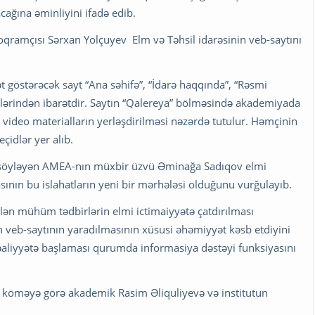
ağına əminliyini ifadə edib.
oqramçısı Sərxan Yolçuyev Elm və Təhsil idarəsinin veb-saytını
yyət göstərəcək sayt “Ana səhifə”, “İdarə haqqında”, “Rəsmi
lmələrindən ibarətdir. Saytın “Qalereya” bölməsində akademiyada
 video materialların yerləşdirilməsi nəzərdə tutulur. Həmçinin
çidlər yer alıb.
nı söyləyən AMEA-nın müxbir üzvü Əminağa Sadıqov elmi
asının bu islahatların yeni bir mərhələsi olduğunu vurğulayıb.
rilən mühüm tədbirlərin elmi ictimaiyyətə çatdırılması
 veb-saytının yaradılmasının xüsusi əhəmiyyət kəsb etdiyini
fəaliyyətə başlaması qurumda informasiya dəstəyi funksiyasını
i köməyə görə akademik Rasim Əliquliyevə və institutun