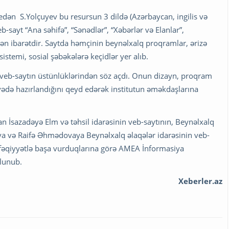
edən S.Yolçuyev bu resursun 3 dildə (Azərbaycan, ingilis və
veb-sayt “Ana səhifə”, “Sənədlər”, “Xəbərlər və Elanlar”,
dən ibarətdir. Saytda həmçinin beynəlxalq proqramlar, ərizə
istemi, sosial şəbəkələrə keçidlər yer alıb.
 veb-saytın üstünlüklərindən söz açdı. Onun dizayn, proqram
ədə hazırlandığını qeyd edərək institutun əməkdaşlarına
n İsazadəyə Elm və təhsil idarəsinin veb-saytının, Beynəlxalq
a və Raifə Əhmədovaya Beynəlxalq əlaqələr idarəsinin veb-
fəqiyyətlə başa vurduqlarına görə AMEA İnformasiya
olunub.
Xeberler.az