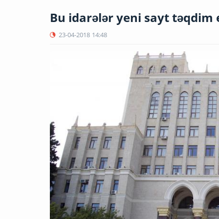
Bu idarələr yeni sayt təqdim 
23-04-2018
14:48