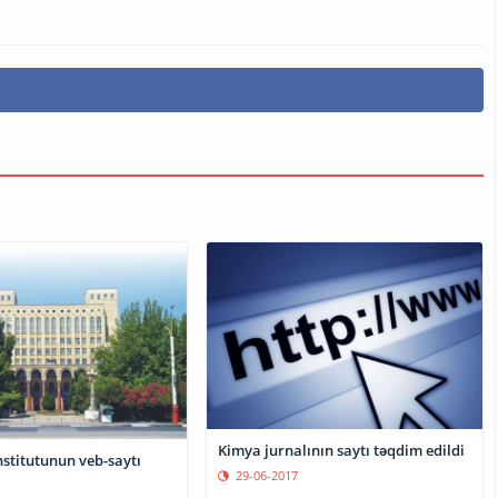
Kimya jurnalının saytı təqdim edildi
nstitutunun veb-saytı
29-06-2017