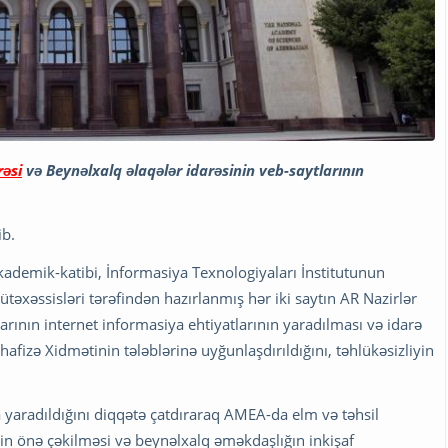
rəsi
və Beynəlxalq əlaqələr idarəsinin veb-saytlarının
b.
ademik-katibi, İnformasiya Texnologiyaları İnstitutunun
təxəssisləri tərəfindən hazırlanmış hər iki saytın AR Nazirlər
larının internet informasiya ehtiyatlarının yaradılması və idarə
fizə Xidmətinin tələblərinə uyğunlaşdırıldığını, təhlükəsizliyin
a yaradıldığını diqqətə çatdıraraq AMEA-da elm və təhsil
nin önə çəkilməsi və beynəlxalq əməkdaşlığın inkişaf