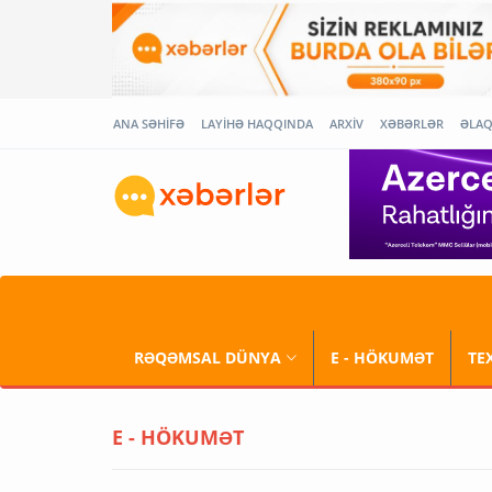
ANA SƏHİFƏ
LAYİHƏ HAQQINDA
ARXİV
XƏBƏRLƏR
ƏLA
RƏQƏMSAL DÜNYA
E - HÖKUMƏT
TE
E - HÖKUMƏT