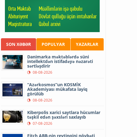
SON XƏBƏR
POPULYAR
YAZARLAR
Danimarka məktəblərdə süni
intellektdən istifadəyə nəzarəti
sərtləşdirir
08-08-2026
“Azərkosmos”un KOSMİK
Akademiyası mükafata layiq
görülüb
08-08-2026
Kiberpolis xarici saytlara hücumlar
təşkil edən şəxsləri saxlayıb
07-08-2026
Fitch ABB-nin reytinqini növbəti