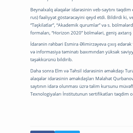
Beynəlxalq əlaqələr idarəsinin veb-saytını təqdim 
rus) fəaliyyət göstərəcəyini qeyd etdi. Bildirdi ki, 
“Təşkilatlar”, “Akademik qurumlar” və s. bölmələr
formaları, “Horizon 2020” bölmələri, geniş axtarış s
İdarənin rəhbəri Esmira Əlimirzəyeva çıxış edərək
və informasiya təminatı baxımından yüksək səviyy
təşəkkürünü bildirib.
Daha sonra Elm və Təhsil idarəsinin əməkdaşı Tura
əlaqələr idarəsinin əməkdaşları Məlahət Qurbanov
saytının idarə olunması üzrə təlim kursunu müvəf
Texnologiyaları İnstitutunun sertifikatları təqdim 