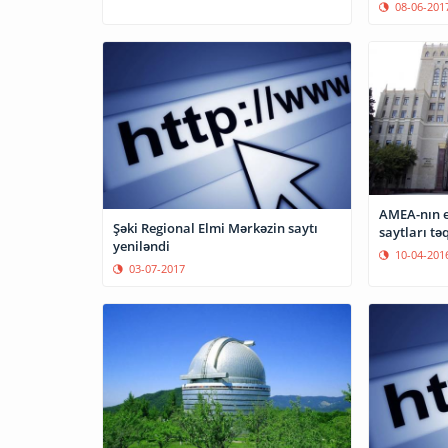
08-06-201
AMEA-nın e
Şəki Regional Elmi Mərkəzin saytı
saytları t
yeniləndi
10-04-201
03-07-2017