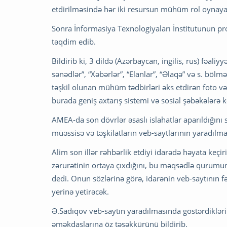
etdirilməsində hər iki resursun mühüm rol oynayac
Sonra İnformasiya Texnologiyaları İnstitutunun pr
təqdim edib.
Bildirib ki, 3 dildə (Azərbaycan, ingilis, rus) fəali
sənədlər”, “Xəbərlər”, “Elanlar”, “Əlaqə” və s. bö
təşkil olunan mühüm tədbirləri əks etdirən foto və
burada geniş axtarış sistemi və sosial şəbəkələrə ke
AMEA-da son dövrlər əsaslı islahatlar aparıldığı
müəssisə və təşkilatların veb-saytlarının yaradılm
Alim son illər rəhbərlik etdiyi idarədə həyata keçi
zərurətinin ortaya çıxdığını, bu məqsədlə qurumun
dedi. Onun sözlərinə görə, idarənin veb-saytının 
yerinə yetirəcək.
Ə.Sadıqov veb-saytın yaradılmasında göstərdiklər
əməkdaşlarına öz təşəkkürünü bildirib.