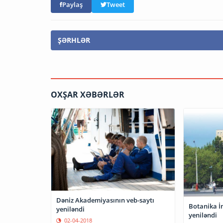
Paylaş
Tweet
ŞƏRHLƏR
OXŞAR XƏBƏRLƏR
Dəniz Akademiyasının veb-saytı
Botanika İ
yeniləndi
yeniləndi
02-04-2018