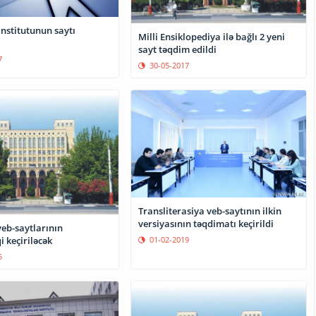
nstitutunun saytı
Milli Ensiklopediya ilə bağlı 2 yeni
sayt təqdim edildi
7
30-05-2017
Transliterasiya veb-saytının ilkin
versiyasının təqdimatı keçirildi
eb-saytlarının
01-02-2019
 keçiriləcək
5