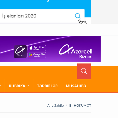
RUBRİKA
TƏDBİRLƏR
MÜSAHİBƏ
Ana Səhifə
E - HÖKUMƏT