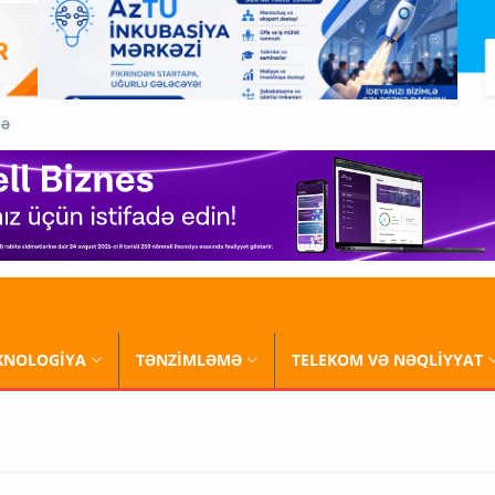
QƏ
XNOLOGİYA
TƏNZİMLƏMƏ
TELEKOM VƏ NƏQLİYYAT