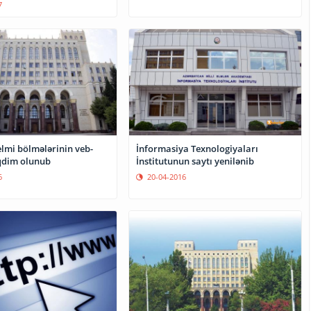
7
lmi bölmələrinin veb-
İnformasiya Texnologiyaları
əqdim olunub
İnstitutunun saytı yenilənib
6
20-04-2016