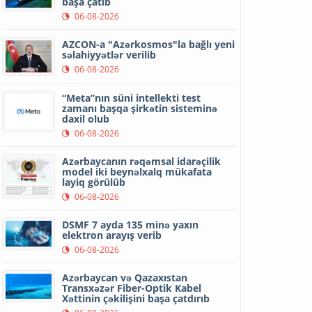
başa çatıb
06-08-2026
AZCON-a "Azərkosmos"la bağlı yeni
səlahiyyətlər verilib
06-08-2026
“Meta”nın süni intellekti test
zamanı başqa şirkətin sisteminə
daxil olub
06-08-2026
Azərbaycanın rəqəmsal idarəçilik
model iki beynəlxalq mükafata
layiq görülüb
06-08-2026
DSMF 7 ayda 135 minə yaxın
elektron arayış verib
06-08-2026
Azərbaycan və Qazaxıstan
Transxəzər Fiber-Optik Kabel
Xəttinin çəkilişini başa çatdırıb