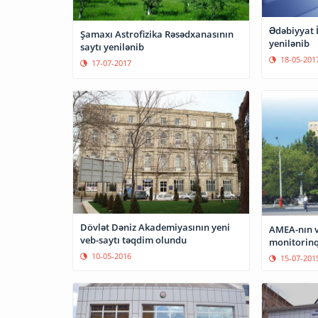
Ədəbiyyat İ
Şamaxı Astrofizika Rəsədxanasının
yenilənib
saytı yenilənib
18-05-201
17-07-2017
Dövlət Dəniz Akademiyasının yeni
AMEA-nın v
veb-saytı təqdim olundu
monitorinqi
10-05-2016
15-07-201