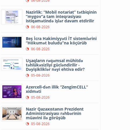
06-08-2026
Nazirlik: “Mobil notariat” tətbiqinin
“mygov”a tam inteqrasiyası
istiqamətində işlər davam etdirilir
06-08-2026
Beş İcra Hakimiyyəti İT sistemlərini
“Hökumət buludu”na köçürüb
06-08-2026
Uşaqların rəqəmsal mühitdə
təhlükəsizliyi gücləndirilir -
Dəyişikliklər nəyi ehtiva edir?
05-08-2026
Azercell-dən illik “ZengimCELL”
xidməti
05-08-2026
Nazir Qazaxıstanın Prezident
Administrasiyası rəhbərinin
müavini ilə görüşüb
05-08-2026