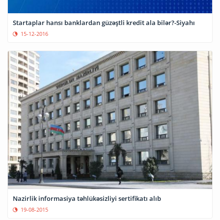
Startaplar hansı banklardan güzəştli kredit ala bilər?-Siyahı
15-12-2016
Nazirlik informasiya təhlükəsizliyi sertifikatı alıb
19-08-2015