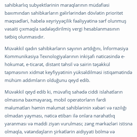
sahibkarlıq subyektlərinin maraqlarının müdafiəsi
baxımından sahibkarların gəlirlərindən dövlətin prioritet
məqsədləri, habelə xeyriyyəçilik fəaliyyətinə sərf olunmuş
vəsaiti çıxmaqla sadələşdirilmiş vergi hesablanmasının
tətbiq olunmasıdır.
Müvəkkil qadın sahibkarların sayının artdığını, İnformasiya
Kommunikasiya Texnologiyalarının inkişafı nəticəsində e-
hökumət, e-ticarət, distant təhsil və sairin təşəkkül
tapmasının xidmət keyfiyyətinin yüksəldilməsi istiqamətində
mühüm addımların olduğunu qeyd edib.
Müvəkkil qeyd edib ki, müvafiq sahədə ciddi islahatların
olmasına baxmayaraq, mobil operatorların fərdi
məlumatları həmin məlumat sahiblərinin xəbəri və razılığı
olmadan yayması, nəticə etibarı ilə onlara narahatlıq
yaranması və maddi ziyan vurulması; zəng mərkəzləri istisna
olmaqla, vətəndaşların şirkətlərin aidiyyati bölmə və