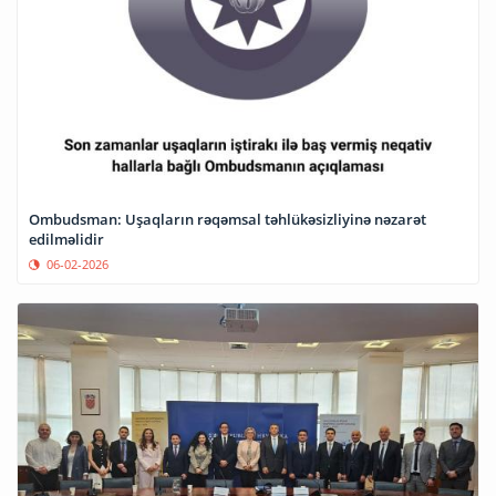
Ombudsman: Uşaqların rəqəmsal təhlükəsizliyinə nəzarət
edilməlidir
06-02-2026