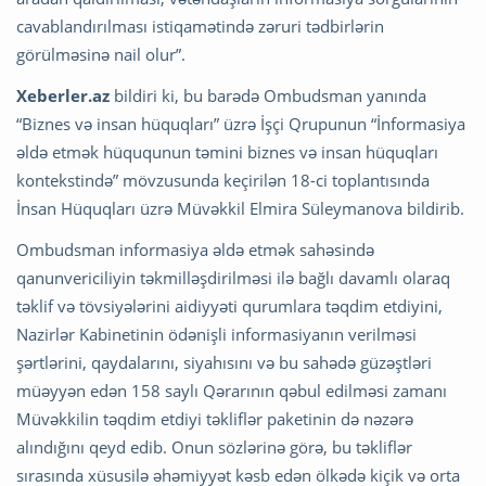
cavablandırılması istiqamətində zəruri tədbirlərin
görülməsinə nail olur”.
Xeberler.az
bildiri ki, bu barədə Ombudsman yanında
“Biznes və insan hüquqları” üzrə İşçi Qrupunun “İnformasiya
əldə etmək hüququnun təmini biznes və insan hüquqları
kontekstində” mövzusunda keçirilən 18-ci toplantısında
İnsan Hüquqları üzrə Müvəkkil Elmira Süleymanova bildirib.
Ombudsman informasiya əldə etmək sahəsində
qanunvericiliyin təkmilləşdirilməsi ilə bağlı davamlı olaraq
təklif və tövsiyələrini aidiyyəti qurumlara təqdim etdiyini,
Nazirlər Kabinetinin ödənişli informasiyanın verilməsi
şərtlərini, qaydalarını, siyahısını və bu sahədə güzəştləri
müəyyən edən 158 saylı Qərarının qəbul edilməsi zamanı
Müvəkkilin təqdim etdiyi təkliflər paketinin də nəzərə
alındığını qeyd edib. Onun sözlərinə görə, bu təkliflər
sırasında xüsusilə əhəmiyyət kəsb edən ölkədə kiçik və orta