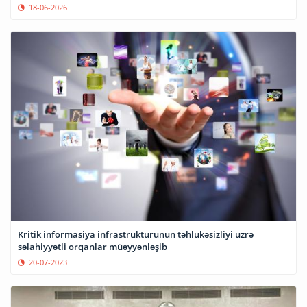
18-06-2026
Kritik informasiya infrastrukturunun təhlükəsizliyi üzrə
səlahiyyətli orqanlar müəyyənləşib
20-07-2023