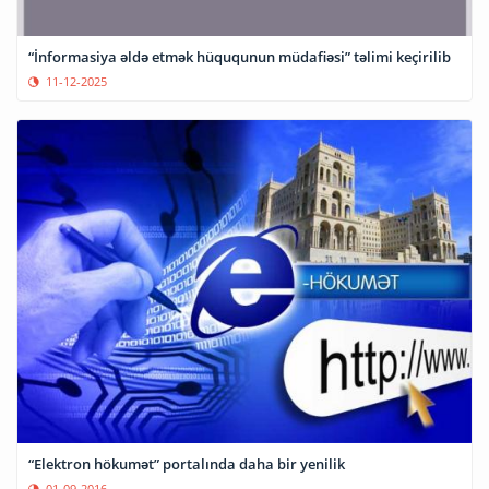
“İnformasiya əldə etmək hüququnun müdafiəsi” təlimi keçirilib
11-12-2025
“Elektron hökumət” portalında daha bir yenilik
01-09-2016