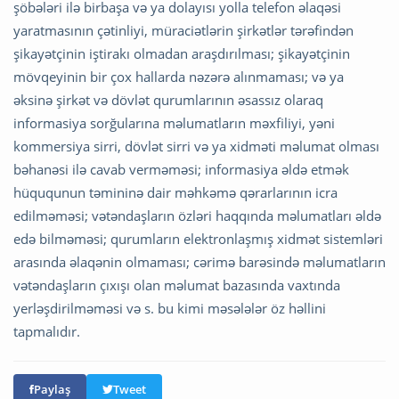
şöbələri ilə birbaşa və ya dolayısı yolla telefon əlaqəsi
yaratmasının çətinliyi, müraciətlərin şirkətlər tərəfindən
şikayətçinin iştirakı olmadan araşdırılması; şikayətçinin
mövqeyinin bir çox hallarda nəzərə alınmaması; və ya
əksinə şirkət və dövlət qurumlarının əsassız olaraq
informasiya sorğularına məlumatların məxfiliyi, yəni
kommersiya sirri, dövlət sirri və ya xidməti məlumat olması
bəhanəsi ilə cavab verməməsi; informasiya əldə etmək
hüququnun təmininə dair məhkəmə qərarlarının icra
edilməməsi; vətəndaşların özləri haqqında məlumatları əldə
edə bilməməsi; qurumların elektronlaşmış xidmət sistemləri
arasında əlaqənin olmaması; cərimə barəsində məlumatların
vətəndaşların çıxışı olan məlumat bazasında vaxtında
yerləşdirilməməsi və s. bu kimi məsələlər öz həllini
tapmalıdır.
Paylaş
Tweet