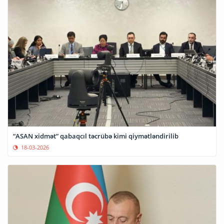
“ASAN xidmət” qabaqcıl təcrübə kimi qiymətləndirilib
18-03-2026