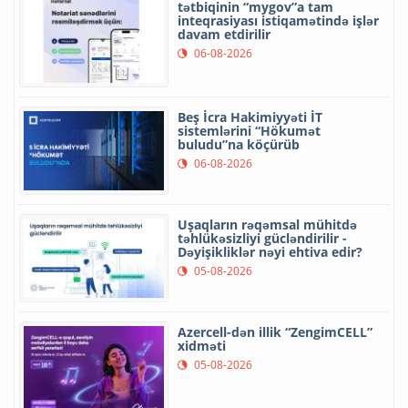
tətbiqinin “mygov”a tam
inteqrasiyası istiqamətində işlər
davam etdirilir
06-08-2026
Beş İcra Hakimiyyəti İT
sistemlərini “Hökumət
buludu”na köçürüb
06-08-2026
Uşaqların rəqəmsal mühitdə
təhlükəsizliyi gücləndirilir -
Dəyişikliklər nəyi ehtiva edir?
05-08-2026
Azercell-dən illik “ZengimCELL”
xidməti
05-08-2026