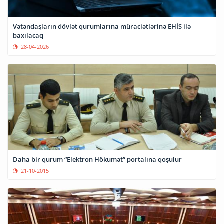
Vətəndaşların dövlət qurumlarına müraciətlərinə EHİS ilə
baxılacaq
28-04-2026
Daha bir qurum “Elektron Hökumət” portalına qoşulur
21-10-2015