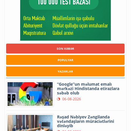
SON XƏBƏR
POPULYAR
YAZARLAR
“Google”un məlumat emalı
mərkəzi Hindistanda etirazlara
səbəb olub
06-08-2026
Rəşad Nəbiyev Zəngilanda
vətəndaşların müraciətlərini
dinləyib