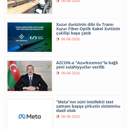
06-08-2026
Xəzər dənizinin dibi ilə Trans-
Xəzər Fiber-Optik Kabel Xəttinin
çəkilişi başa çatıb
06-08-2026
AZCON-a "Azərkosmos"la bağlı
yeni səlahiyyətlər verilib
06-08-2026
“Meta”nın süni intellekti test
zamanı başqa şirkətin sisteminə
daxil olub
06-08-2026