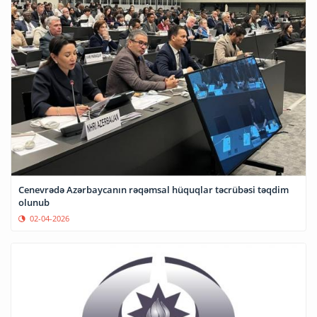
Cenevrədə Azərbaycanın rəqəmsal hüquqlar təcrübəsi təqdim
olunub
02-04-2026