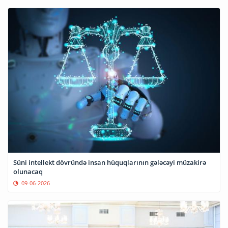
Süni intellekt dövründə insan hüquqlarının gələcəyi müzakirə
olunacaq
09-06-2026