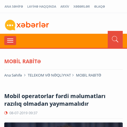
ANA SƏHİFƏ
LAYİHƏ HAQQINDA
ARXİV
XƏBƏRLƏR
ƏLAQƏ
MOBİL RABİTƏ
Ana Səhifə
TELEKOM VƏ NƏQLİYYAT
MOBİL RABİTƏ
Mobil operatorlar fərdi məlumatları
razılıq olmadan yaymamalıdır
08-07-2019
09:37