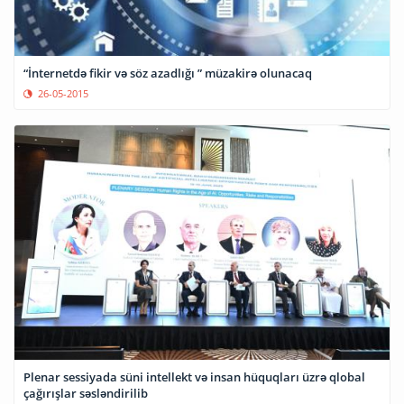
“İnternetdə fikir və söz azadlığı ” müzakirə olunacaq
26-05-2015
Plenar sessiyada süni intellekt və insan hüquqları üzrə qlobal
çağırışlar səsləndirilib