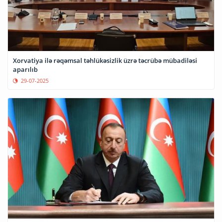
Xorvatiya ilə rəqəmsal təhlükəsizlik üzrə təcrübə mübadiləsi
aparılıb
29-07-2025