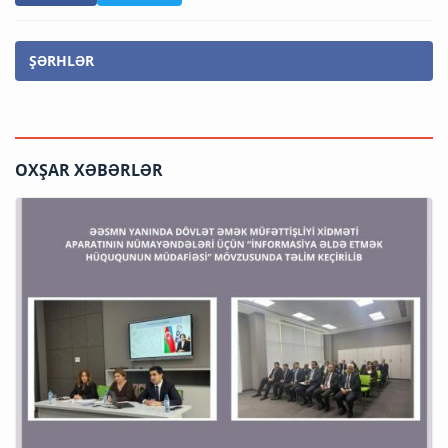
ŞƏRHLƏR
OXŞAR XƏBƏRLƏR