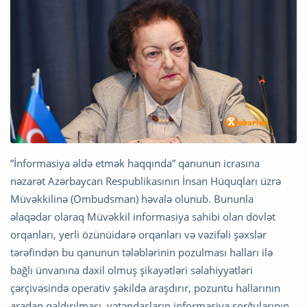
”İnformasiya əldə etmək haqqında” qanunun icrasına
nəzarət Azərbaycan Respublikasının İnsan Hüquqları üzrə
Müvəkkilinə (Ombudsman) həvalə olunub. Bununla
əlaqədar olaraq Müvəkkil informasiya sahibi olan dövlət
orqanları, yerli özünüidarə orqanları və vəzifəli şəxslər
tərəfindən bu qanunun tələblərinin pozulması halları ilə
bağlı ünvanına daxil olmuş şikayətləri səlahiyyətləri
çərçivəsində operativ şəkildə araşdırır, pozuntu hallarının
aradan qaldırılması, vətəndaşların informasiya sorğularının