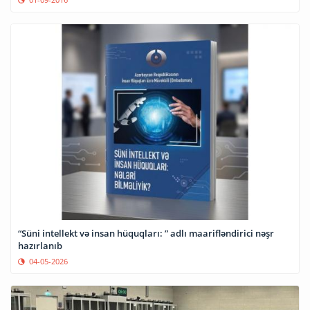
“Süni intellekt və insan hüquqları: ” adlı maarifləndirici nəşr
hazırlanıb
04-05-2026