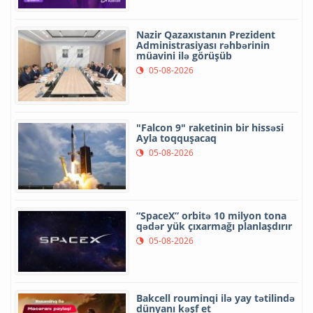
Nazir Qazaxıstanın Prezident
Administrasiyası rəhbərinin
müavini ilə görüşüb
05-08-2026
"Falcon 9" raketinin bir hissəsi
Ayla toqquşacaq
05-08-2026
“SpaceX” orbitə 10 milyon tona
qədər yük çıxarmağı planlaşdırır
05-08-2026
Bakcell rouminqi ilə yay tətilində
dünyanı kəşf et