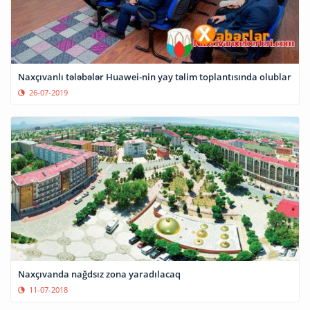
Naxçıvanlı tələbələr Huawei-nin yay təlim toplantısında olublar
26-07-2019
Naxçıvanda nağdsız zona yaradılacaq
11-07-2018