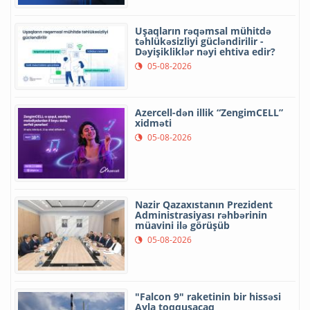
Uşaqların rəqəmsal mühitdə
təhlükəsizliyi gücləndirilir -
Dəyişikliklər nəyi ehtiva edir?
05-08-2026
Azercell-dən illik “ZengimCELL”
xidməti
05-08-2026
Nazir Qazaxıstanın Prezident
Administrasiyası rəhbərinin
müavini ilə görüşüb
05-08-2026
"Falcon 9" raketinin bir hissəsi
Ayla toqquşacaq