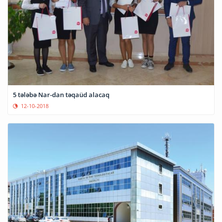
5 tələbə Nar-dan təqaüd alacaq
12-10-2018