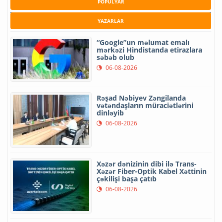
POPULYAR
YAZARLAR
“Google”un məlumat emalı
mərkəzi Hindistanda etirazlara
səbəb olub
06-08-2026
Rəşad Nəbiyev Zəngilanda
vətəndaşların müraciətlərini
dinləyib
06-08-2026
Xəzər dənizinin dibi ilə Trans-
Xəzər Fiber-Optik Kabel Xəttinin
çəkilişi başa çatıb
06-08-2026