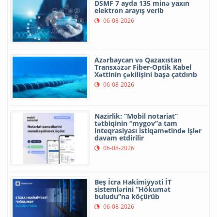
DSMF 7 ayda 135 minə yaxın
elektron arayış verib
06-08-2026
Azərbaycan və Qazaxıstan
Transxəzər Fiber-Optik Kabel
Xəttinin çəkilişini başa çatdırıb
06-08-2026
Nazirlik: “Mobil notariat”
tətbiqinin “mygov”a tam
inteqrasiyası istiqamətində işlər
davam etdirilir
06-08-2026
Beş İcra Hakimiyyəti İT
sistemlərini “Hökumət
buludu”na köçürüb
06-08-2026