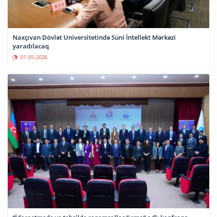
Naxçıvan Dövlət Universitetində Süni İntellekt Mərkəzi
yaradılacaq
01-05-2026