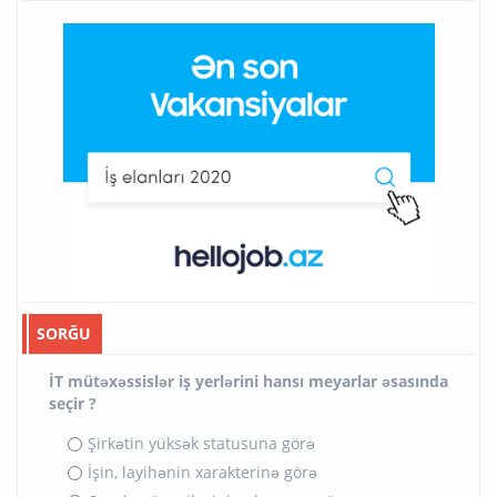
SORĞU
İT mütəxəssislər iş yerlərini hansı meyarlar əsasında
seçir ?
Şirkətin yüksək statusuna görə
İşin, layihənin xarakterinə görə