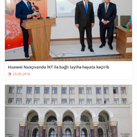
Huawei Naxçıvanda İKT ilə bağlı layihə həyata keçirib
23-05-2016