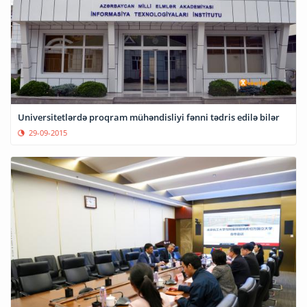
Universitetlərdə proqram mühəndisliyi fənni tədris edilə bilər
29-09-2015