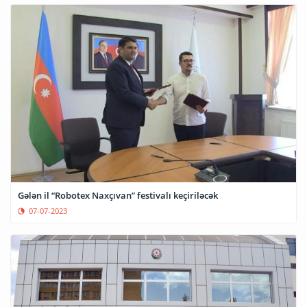
Gələn il “Robotex Naxçıvan” festivalı keçiriləcək
07-07-2023