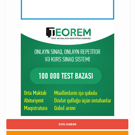
SON XƏBƏR