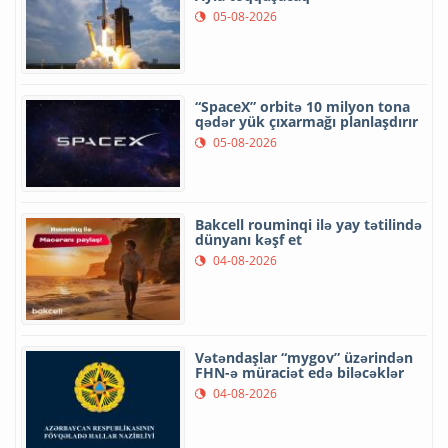
05-08-2026
“SpaceX” orbitə 10 milyon tona
qədər yük çıxarmağı planlaşdırır
05-08-2026
Bakcell rouminqi ilə yay tətilində
dünyanı kəşf et
04-08-2026
Vətəndaşlar “mygov” üzərindən
FHN-ə müraciət edə biləcəklər
04-08-2026