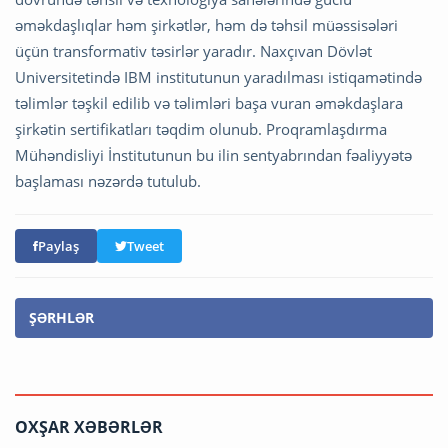
əməkdaşlıqlar həm şirkətlər, həm də təhsil müəssisələri
üçün transformativ təsirlər yaradır. Naxçıvan Dövlət
Universitetində IBM institutunun yaradılması istiqamətində
təlimlər təşkil edilib və təlimləri başa vuran əməkdaşlara
şirkətin sertifikatları təqdim olunub. Proqramlaşdırma
Mühəndisliyi İnstitutunun bu ilin sentyabrından fəaliyyətə
başlaması nəzərdə tutulub.
Paylaş
Tweet
ŞƏRHLƏR
OXŞAR XƏBƏRLƏR