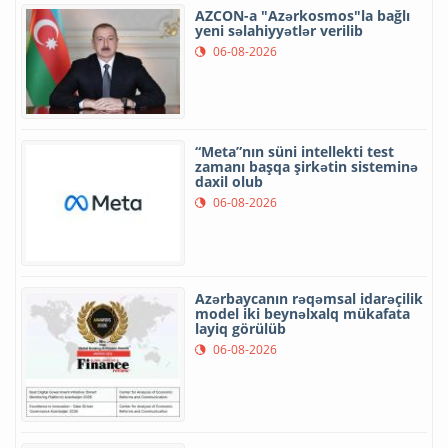
AZCON-a "Azərkosmos"la bağlı
yeni səlahiyyətlər verilib
06-08-2026
“Meta”nın süni intellekti test
zamanı başqa şirkətin sisteminə
daxil olub
06-08-2026
Azərbaycanın rəqəmsal idarəçilik
model iki beynəlxalq mükafata
layiq görülüb
06-08-2026