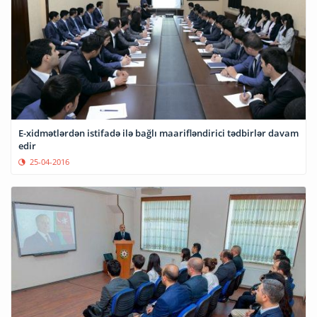
E-xidmətlərdən istifadə ilə bağlı maarifləndirici tədbirlər davam
edir
25-04-2016