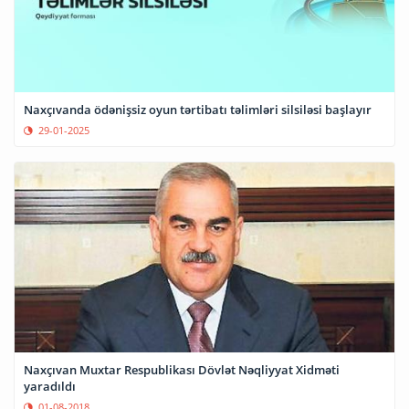
Naxçıvanda ödənişsiz oyun tərtibatı təlimləri silsiləsi başlayır
29-01-2025
Naxçıvan Muxtar Respublikası Dövlət Nəqliyyat Xidməti
yaradıldı
01-08-2018