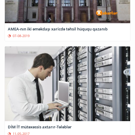
AMEA-nın iki əməkdaşı xaricdə təhsil hüququ qazanıb
07-08-2019
DİM İT mütəxəssis axtarır-Tələblər
11-05-2017