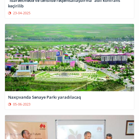
“İdarəetmədə və təhsildə rəqəmsallaşdırma” adlı konfrans
keçirilib
23-04-2025
Naxçıvanda Sənaye Parkı yaradılacaq
05-06-2023