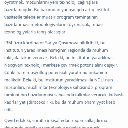
öyrətmək, məzunlarını yeni texnoloji çağırışlara
hazırlamaqdır. Bu baxımdan yanaşdıqda artıq institut
vasitəsilə tələbələr müasir proqram təminatının
hazırlanması metodologiyalarını öyrənəcək, müasir
texnologiyalarla tanış olacaqlar.
IBM üzrə kordinator Səriyə Qasımova bildirib ki, bu
institutun yaradılması həmçinin regionda da mühüm
inkişafa təkan verəcək. Belə ki, bu institutun yaradılması
Naxçıvanı texnoloji mərkəzə çevirmək potensialını daşıyır.
Çünki həm məşğulluq potensialı yaratmaq imkanına
malikdir. Belə ki, bu institutun yaradılması ilə NDU-nun
məzunları, müəllimlər texnologiya sahəsində, proqram
təminatının hazırlanması sahəsində təlimlər verəcək, ixtisaslı
kadrlar yetişdirəcəkdir ki, bu da mühüm əhəmiyyət kəsb
edir.
Qeyd edək ki, sürətlə inkişaf edən rəqəmsallaşdırma
dövründə təhsil və texnologiya sahələrində güclü