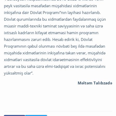
peyk vasitəsilə məsafədən müşahidəsi xidmətlərinin
inkişafına dair Dövlət Proqramı”nın layihəsi hazırlanıb.
Dövlət qurumlarında bu xidmətlərdən faydalanmaq üçün
müasir maddi-texniki təminat səviyyəsinin və sahə üzrə
ixtisaslı kadrların kifayət etməməsi həmin proqramın
hazırlanmasını zəruri edib. Hesab edirik ki, Dövlət
Proqramının qəbul olunması növbəti beş ildə məsafədən
müşahidə xidmətlərinin inkişafına təkan verər, müşahidə
xidmətləri vasitəsilə dövlət idarəetməsinin effektivliyini
artırar və bu sahə üzrə elmi-tədqiqat və ixrac potensialını
yüksəltmiş olar”.
Məltəm Talıbzadə