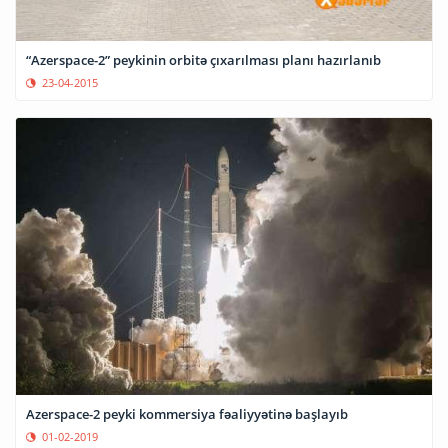
“Azerspace-2” peykinin orbitə çıxarılması planı hazırlanıb
23-04-2015
Azerspace-2 peyki kommersiya fəaliyyətinə başlayıb
01-02-2019