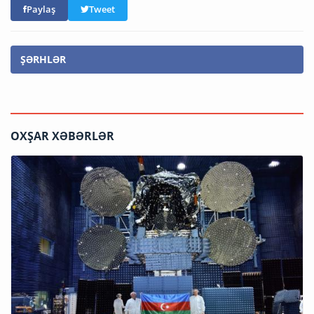
Paylaş
Tweet
ŞƏRHLƏR
OXŞAR XƏBƏRLƏR