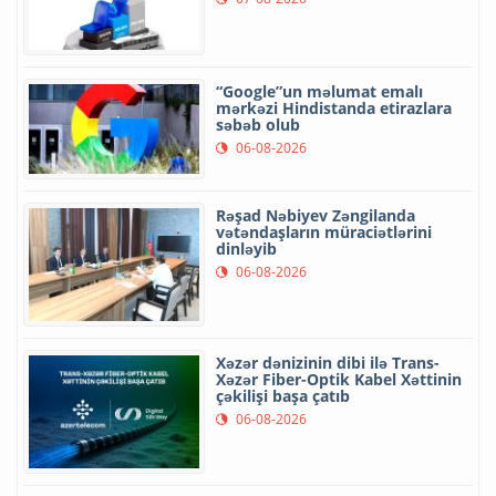
“Google”un məlumat emalı
mərkəzi Hindistanda etirazlara
səbəb olub
06-08-2026
Rəşad Nəbiyev Zəngilanda
vətəndaşların müraciətlərini
dinləyib
06-08-2026
Xəzər dənizinin dibi ilə Trans-
Xəzər Fiber-Optik Kabel Xəttinin
çəkilişi başa çatıb
06-08-2026