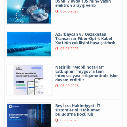
DSMF 7 ayda 135 minə yaxın
elektron arayış verib
06-08-2026
Azərbaycan və Qazaxıstan
Transxəzər Fiber-Optik Kabel
Xəttinin çəkilişini başa çatdırıb
06-08-2026
Nazirlik: “Mobil notariat”
tətbiqinin “mygov”a tam
inteqrasiyası istiqamətində işlər
davam etdirilir
06-08-2026
Beş İcra Hakimiyyəti İT
sistemlərini “Hökumət
buludu”na köçürüb
06-08-2026