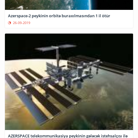
Azerspace-2 peykinin orbitə buraxılmasından 1 il ötür
26-09-2019
AZERSPACE telekommunikasiya peykinin gələcək istehsalçısı ilə