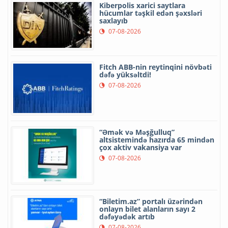
Kiberpolis xarici saytlara
hücumlar təşkil edən şəxsləri
saxlayıb
07-08-2026
Fitch ABB-nin reytinqini növbəti
dəfə yüksəltdi!
07-08-2026
“Əmək və Məşğulluq”
altsistemində hazırda 65 mindən
çox aktiv vakansiya var
07-08-2026
“Biletim.az” portalı üzərindən
onlayn bilet alanların sayı 2
dəfəyədək artıb
07-08-2026