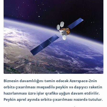
Biznesin davamlılığını təmin edəcək Azerspace-2nin
orbitə çıxarılması məqsədilə peykin və daşıyıcı raketin
hazırlanması üzrə işlər qrafikə uyğun davam etdirilir.
Peykin aprel ayında orbitə çıxarılması nəzərdə tutulur.