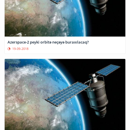
Azerspace-2 peyki orbitə neçəyə buraxılacaq?
19-09-2018