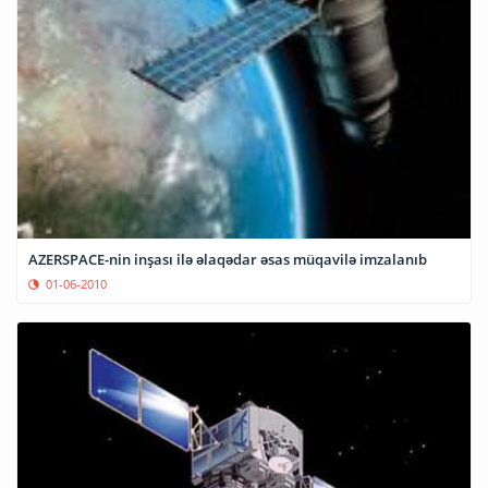
AZERSPACE-nin inşası ilə əlaqədar əsas müqavilə imzalanıb
01-06-2010