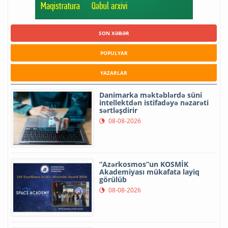
SON XƏBƏR
POPULYAR
YAZARLAR
Danimarka məktəblərdə süni
intellektdən istifadəyə nəzarəti
sərtləşdirir
08-08-2026
“Azərkosmos”un KOSMİK
Akademiyası mükafata layiq
görülüb
08-08-2026