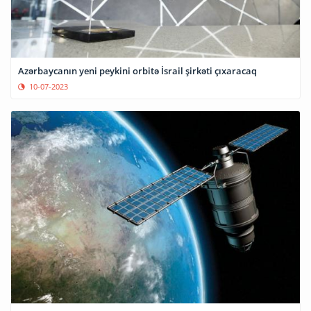
Azərbaycanın yeni peykini orbitə İsrail şirkəti çıxaracaq
10-07-2023