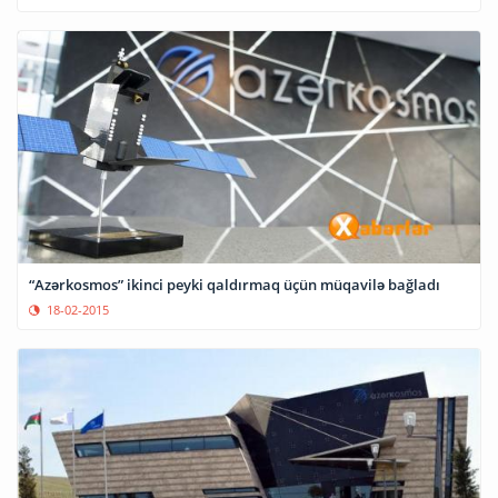
“Azərkosmos” ikinci peyki qaldırmaq üçün müqavilə bağladı
18-02-2015