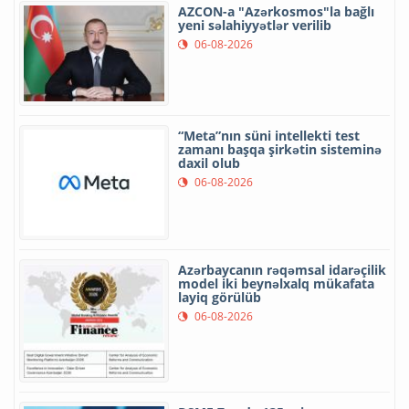
AZCON-a "Azərkosmos"la bağlı
yeni səlahiyyətlər verilib
06-08-2026
“Meta”nın süni intellekti test
zamanı başqa şirkətin sisteminə
daxil olub
06-08-2026
Azərbaycanın rəqəmsal idarəçilik
model iki beynəlxalq mükafata
layiq görülüb
06-08-2026