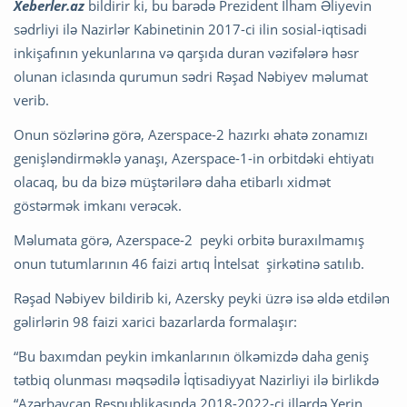
Xeberler.az
bildirir ki, bu barədə Prezident İlham Əliyevin
sədrliyi ilə Nazirlər Kabinetinin 2017-ci ilin sosial-iqtisadi
inkişafının yekunlarına və qarşıda duran vəzifələrə həsr
olunan iclasında qurumun sədri Rəşad Nəbiyev məlumat
verib.
Onun sözlərinə görə, Azerspace-2 hazırkı əhatə zonamızı
genişləndirməklə yanaşı, Azerspace-1-in orbitdəki ehtiyatı
olacaq, bu da bizə müştərilərə daha etibarlı xidmət
göstərmək imkanı verəcək.
Məlumata görə, Azerspace-2 peyki orbitə buraxılmamış
onun tutumlarının 46 faizi artıq İntelsat şirkətinə satılıb.
Rəşad Nəbiyev bildirib ki, Azersky peyki üzrə isə əldə etdilən
gəlirlərin 98 faizi xarici bazarlarda formalaşır:
“Bu baxımdan peykin imkanlarının ölkəmizdə daha geniş
tətbiq olunması məqsədilə İqtisadiyyat Nazirliyi ilə birlikdə
“Azərbaycan Respublikasında 2018-2022-ci illərdə Yerin