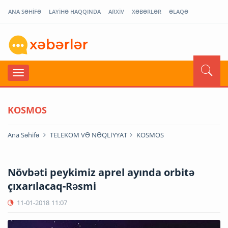
ANA SƏHİFƏ
LAYİHƏ HAQQINDA
ARXİV
XƏBƏRLƏR
ƏLAQƏ
KOSMOS
Ana Səhifə
TELEKOM VƏ NƏQLİYYAT
KOSMOS
Növbəti peykimiz aprel ayında orbitə
çıxarılacaq-Rəsmi
11-01-2018
11:07