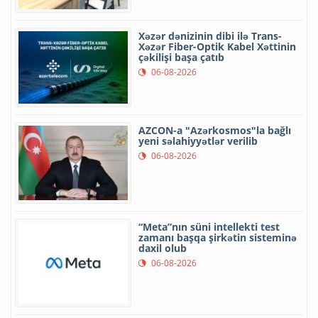
Xəzər dənizinin dibi ilə Trans-
Xəzər Fiber-Optik Kabel Xəttinin
çəkilişi başa çatıb
06-08-2026
AZCON-a "Azərkosmos"la bağlı
yeni səlahiyyətlər verilib
06-08-2026
“Meta”nın süni intellekti test
zamanı başqa şirkətin sisteminə
daxil olub
06-08-2026