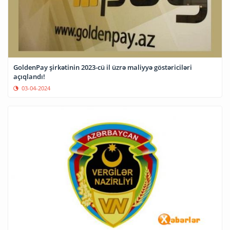
GoldenPay şirkətinin 2023-cü il üzrə maliyyə göstəriciləri
açıqlandı!
03-04-2024