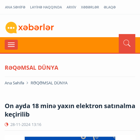
ANA SƏHİFƏ
LAYİHƏ HAQQINDA
ARXİV
XƏBƏRLƏR
ƏLAQƏ
RƏQƏMSAL DÜNYA
Ana Səhifə
RƏQƏMSAL DÜNYA
On ayda 18 minə yaxın elektron satınalma
keçirilib
28-11-2024
13:16