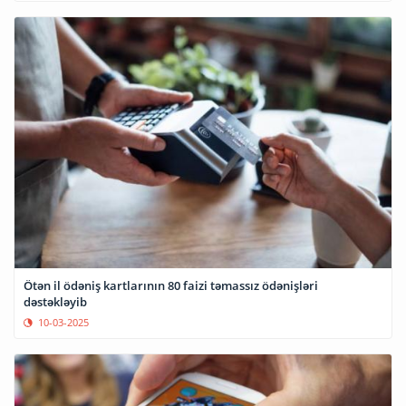
Ötən il ödəniş kartlarının 80 faizi təmassız ödənişləri
dəstəkləyib
10-03-2025