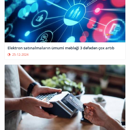
Elektron satınalmaların ümumi məbləği 3 dəfədən çox artıb
25-12-2024