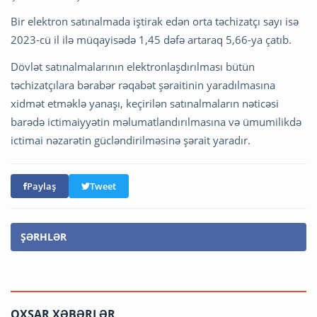
Bir elektron satınalmada iştirak edən orta təchizatçı sayı isə
2023-cü il ilə müqayisədə 1,45 dəfə artaraq 5,66-ya çatıb.
Dövlət satınalmalarının elektronlaşdırılması bütün
təchizatçılara bərabər rəqabət şəraitinin yaradılmasına
xidmət etməklə yanaşı, keçirilən satınalmaların nəticəsi
barədə ictimaiyyətin məlumatlandırılmasına və ümumilikdə
ictimai nəzarətin gücləndirilməsinə şərait yaradır.
Paylaş
Tweet
ŞƏRHLƏR
OXŞAR XƏBƏRLƏR