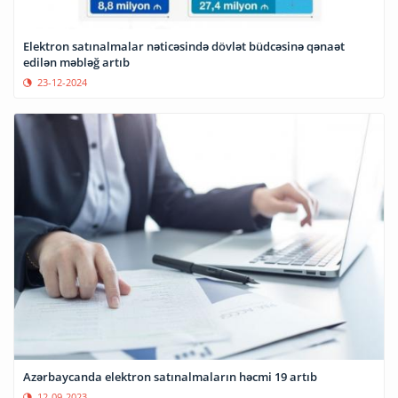
Elektron satınalmalar nəticəsində dövlət büdcəsinə qənaət
edilən məbləğ artıb
23-12-2024
Azərbaycanda elektron satınalmaların həcmi 19 artıb
12-09-2023