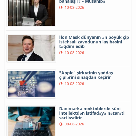
bahalaşır? – Müsahibə
10-08-2026
İlon Mask dünyanın ən böyük çip
istehsalı zavodunun layihəsini
təqdim edib
10-08-2026
"Apple" şirkətinin yaddaş
çiplərini sınaqdan keçirir
10-08-2026
Danimarka məktəblərdə süni
intellektdən istifadəyə nəzarəti
sərtləşdirir
08-08-2026