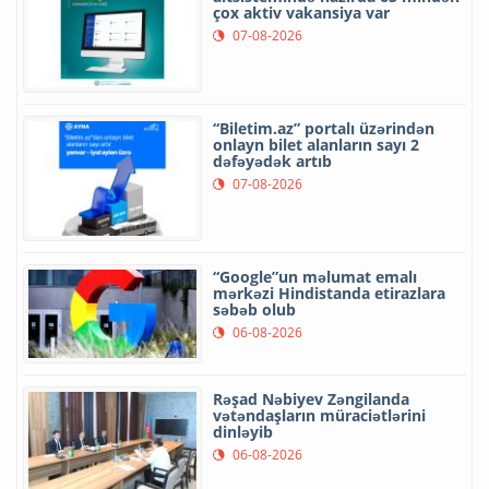
çox aktiv vakansiya var
07-08-2026
“Biletim.az” portalı üzərindən
onlayn bilet alanların sayı 2
dəfəyədək artıb
07-08-2026
“Google”un məlumat emalı
mərkəzi Hindistanda etirazlara
səbəb olub
06-08-2026
Rəşad Nəbiyev Zəngilanda
vətəndaşların müraciətlərini
dinləyib
06-08-2026