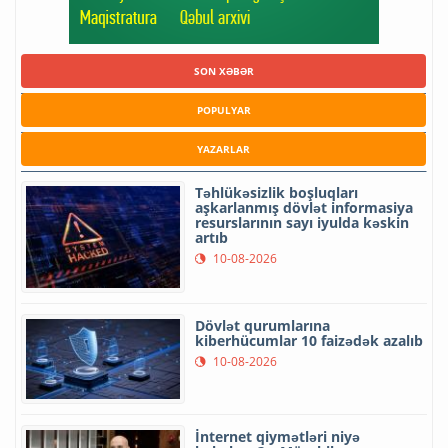
SON XƏBƏR
POPULYAR
YAZARLAR
Təhlükəsizlik boşluqları
aşkarlanmış dövlət informasiya
resurslarının sayı iyulda kəskin
artıb
10-08-2026
Dövlət qurumlarına
kiberhücumlar 10 faizədək azalıb
10-08-2026
İnternet qiymətləri niyə