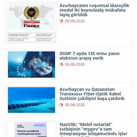
Azərbaycanın rəqəmsal idarəçilik
model iki beynəlxalq mükafata
layiq görülüb
06-08-2026
DSMF 7 ayda 135 minə yaxın
elektron arayış verib
06-08-2026
Azərbaycan və Qazaxıstan
Transxəzər Fiber-Optik Kabel
Xəttinin çəkilişini başa çatdırıb
06-08-2026
Nazirlik: “Mobil notariat”
tətbiqinin “mygov”a tam
inteqrasiyası istiqamətində işlər