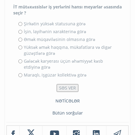
İT mütəxəssislər iş yerlərini hansı meyarlar əsasında
seçir ?
Şirkətin yüksək statusuna görə
İşin, layihənin xarakterinə görə
Əmək müqaviləsinin olmasına görə
Yüksək əmək haqqına, mükafatlara və digər
güzəştlərə görə
Gələcək karyerası üçün əhəmiyyət kəsb
etdiyinə görə
Maraqlı, işgüzar kollektivə görə
NƏTİCƏLƏR
Bütün sorğular