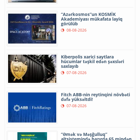
“Azərkosmos”un KOSMİK
Akademiyası mükafata layiq
görülüb
08-08-2026
Kiberpolis xarici saytlara
hücumlar təşkil edən şəxsləri
saxlayıb
07-08-2026
Fitch ABB-nin reytinqini növbəti
dəfə yüksəltdi!
07-08-2026
“Əmək və Məşğulluq”
altsistemində hazırda 65 mindən