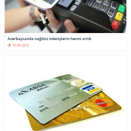
Azərbaycanda nağdsız ödənişlərin həcmi artıb
10-09-2016