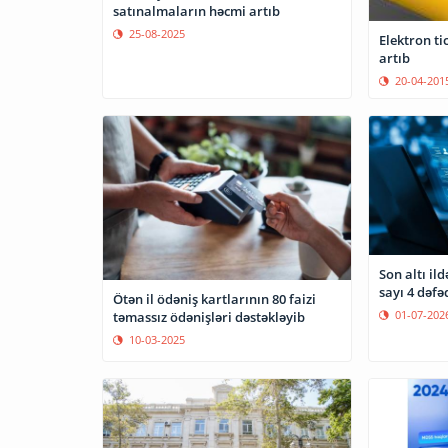
satınalmaların həcmi artıb
25-08-2025
Elektron ti
artıb
20-04-201
Son altı il
sayı 4 dəfə
Ötən il ödəniş kartlarının 80 faizi
01-07-202
təmassız ödənişləri dəstəkləyib
10-03-2025