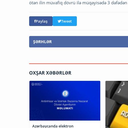
ötən ilin müvafiq dövrü ilə müqayisədə 3 dəfədən 
Paylaş
Tweet
ŞƏRHLƏR
OXŞAR XƏBƏRLƏR
Azərbaycanda elektron