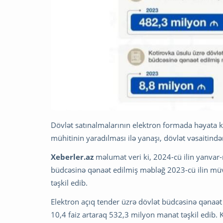
Dövlət satınalmalarının elektron formada həyata ke
mühitinin yaradılması ilə yanaşı, dövlət vəsaitind
Xeberler.az
məlumat veri ki, 2024-cü ilin yanvar-
büdcəsinə qənaət edilmiş məbləğ 2023-cü ilin müv
təşkil edib.
Elektron açıq tender üzrə dövlət büdcəsinə qənaə
10,4 faiz artaraq 532,3 milyon manat təşkil edib.