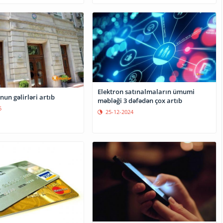
Elektron satınalmaların ümumi
nun gəlirləri artıb
məbləği 3 dəfədən çox artıb
5
25-12-2024