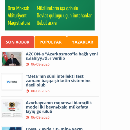
SON XƏBƏR
POPULYAR
YAZARLAR
AZCON-a "Azərkosmos"la bağlı yeni
səlahiyyətlər verilib
06-08-2026
“Meta”nın süni intellekti test
zamanı başqa şirkətin sisteminə
daxil olub
06-08-2026
Azərbaycanın rəqəmsal idarəçilik
model iki beynəlxalq mükafata
layiq görülüb
06-08-2026
DSMF 7 ayda 135 minə yaxın