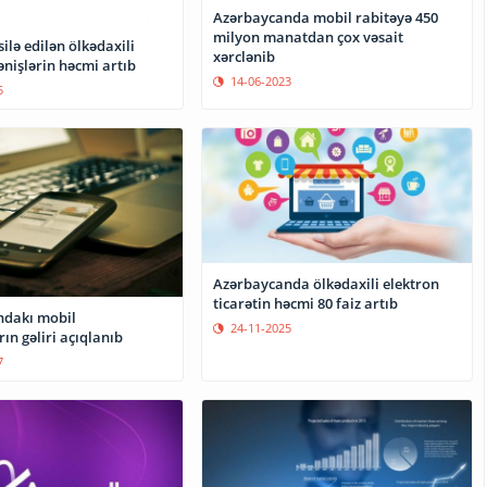
Azərbaycanda mobil rabitəyə 450
milyon manatdan çox vəsait
silə edilən ölkədaxili
xərclənib
nişlərin həcmi artıb
14-06-2023
5
Azərbaycanda ölkədaxili elektron
ticarətin həcmi 80 faiz artıb
ndakı mobil
24-11-2025
ın gəliri açıqlanıb
7