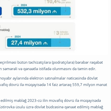
çirilməsi bütün təchizatçılara (podratçılara) bərabər rəqabət
ən səmərəli və qənaətlə istifadə olunmasını da təmin edir.
noyabr aylarında elektron satınalmalar nəticəsində dövlət
afiq dövrü ilə müqayisədə 14 faiz artaraq 559,7 milyon manat
t edilmiş məbləğ 2023-cü ilin müvafiq dövrü ilə müqayisədə
 Kotirovka üsulu üzrə dövlət büdcəsinə qənaət edilmiş məbləğ