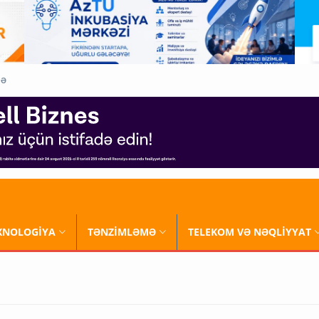
QƏ
XNOLOGİYA
TƏNZİMLƏMƏ
TELEKOM VƏ NƏQLİYYAT