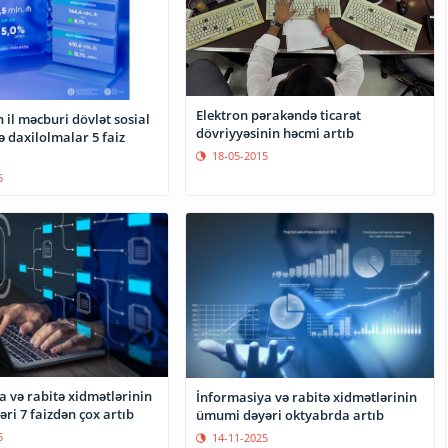
Elektron pərakəndə ticarət
il məcburi dövlət sosial
dövriyyəsinin həcmi artıb
ə daxilolmalar 5 faiz
18-05-2015
5
 və rabitə xidmətlərinin
İnformasiya və rabitə xidmətlərinin
ri 7 faizdən çox artıb
ümumi dəyəri oktyabrda artıb
5
14-11-2025