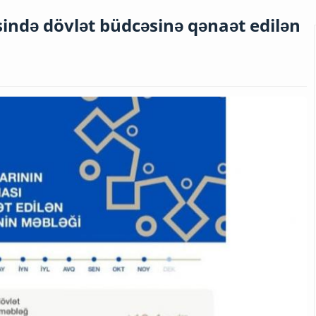
sində dövlət büdcəsinə qənaət edilən