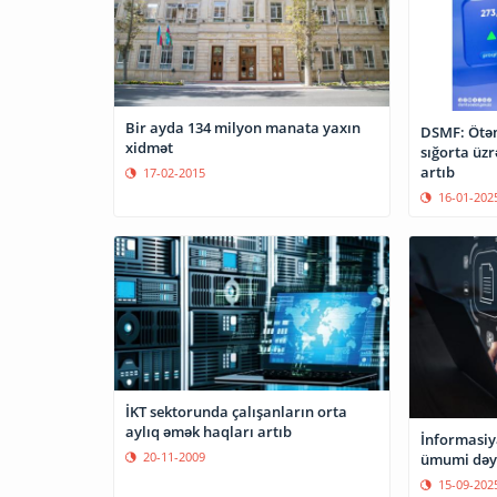
Bir ayda 134 milyon manata yaxın
DSMF: Ötən 
xidmət
sığorta üzr
artıb
17-02-2015
16-01-202
İKT sektorunda çalışanların orta
aylıq əmək haqları artıb
İnformasiya
20-11-2009
ümumi dəyə
15-09-202