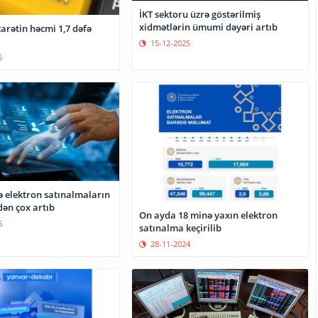
İKT sektoru üzrə göstərilmiş
xidmətlərin ümumi dəyəri artıb
carətin həcmi 1,7 dəfə
15-12-2025
5
də elektron satınalmaların
dən çox artıb
On ayda 18 minə yaxın elektron
6
satınalma keçirilib
28-11-2024