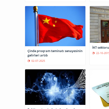
İKT sektoru
Çində proqram təminatı sənayesinin
22-10-201
gəlirləri artıb
02-07-2025