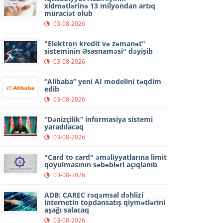
xidmətlərinə 13 milyondan artıq
müraciət olub
03-08-2026
"Elektron kredit və zəmanət"
sisteminin Əsasnaməsi" dəyişib
03-08-2026
“Alibaba” yeni AI modelini təqdim
edib
03-08-2026
“Dənizçilik” informasiya sistemi
yaradılacaq
03-08-2026
"Card to card" əməliyyatlarına limit
qoyulmasının səbəbləri açıqlanıb
03-08-2026
ADB: CAREC rəqəmsal dəhlizi
internetin topdansatış qiymətlərini
aşağı salacaq
03-08-2026