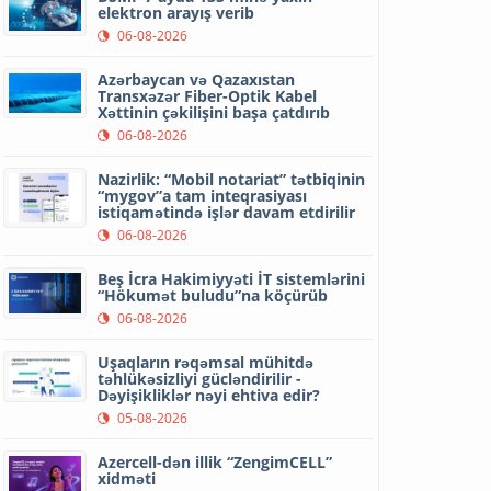
elektron arayış verib
06-08-2026
Azərbaycan və Qazaxıstan
Transxəzər Fiber-Optik Kabel
Xəttinin çəkilişini başa çatdırıb
06-08-2026
Nazirlik: “Mobil notariat” tətbiqinin
“mygov”a tam inteqrasiyası
istiqamətində işlər davam etdirilir
06-08-2026
Beş İcra Hakimiyyəti İT sistemlərini
“Hökumət buludu”na köçürüb
06-08-2026
Uşaqların rəqəmsal mühitdə
təhlükəsizliyi gücləndirilir -
Dəyişikliklər nəyi ehtiva edir?
05-08-2026
Azercell-dən illik “ZengimCELL”
xidməti