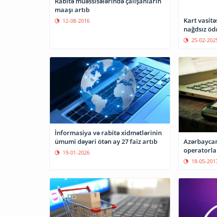
Rabitə müəssisələrində çalışanların
maaşı artıb
Kart vasitə
12-08-2016
nağdsız ödə
25-02-202
İnformasiya və rabitə xidmətlərinin
ümumi dəyəri ötən ay 27 faiz artıb
Azərbayca
operatorlar
19-01-2026
18-05-201