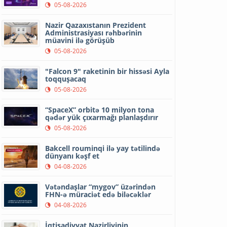
05-08-2026
Nazir Qazaxıstanın Prezident
Administrasiyası rəhbərinin
müavini ilə görüşüb
05-08-2026
"Falcon 9" raketinin bir hissəsi Ayla
toqquşacaq
05-08-2026
“SpaceX” orbitə 10 milyon tona
qədər yük çıxarmağı planlaşdırır
05-08-2026
Bakcell rouminqi ilə yay tətilində
dünyanı kəşf et
04-08-2026
Vətəndaşlar “mygov” üzərindən
FHN-ə müraciət edə biləcəklər
04-08-2026
İqtisadiyyat Nazirliyinin