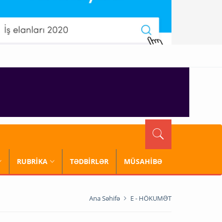
RUBRİKA
TƏDBİRLƏR
MÜSAHİBƏ
Ana Səhifə
E - HÖKUMƏT