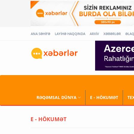
ANA SƏHİFƏ
LAYİHƏ HAQQINDA
ARXİV
XƏBƏRLƏR
ƏLA
RƏQƏMSAL DÜNYA
E - HÖKUMƏT
TE
E - HÖKUMƏT