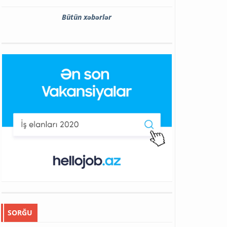
Bütün xəbərlər
SORĞU