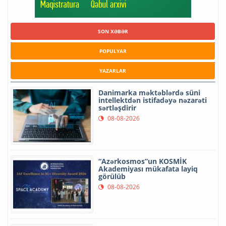
SON XƏBƏR
POPULYAR
YAZARLAR
Danimarka məktəblərdə süni
intellektdən istifadəyə nəzarəti
sərtləşdirir
08-08-2026
“Azərkosmos”un KOSMİK
Akademiyası mükafata layiq
görülüb
08-08-2026