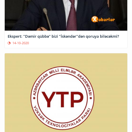
Ekspert: "Dəmir qübbə" bizi "İskəndər"dən qoruya biləcəkmi?
14-10-2020