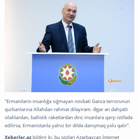
"Ermənilərin insanlığa sığmayan növbəti Gəncə terrorunun
qurbanlarına Allahdan rəhmət diləyirəm. Əgər ən dəhşətli
silahlardan, ballistik raketlərdən dinc insanlara qarşı istifadə
edilirsə, Ermənistanla yalnız bir dildə danışmaq yolu qalır".
Xeberler.az
bildirir ki, bu sözləri Azərbaycan İnternet