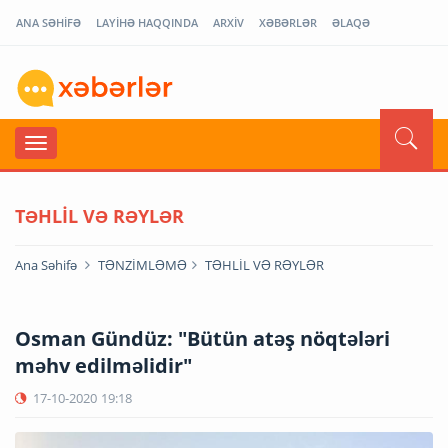
ANA SƏHİFƏ
LAYİHƏ HAQQINDA
ARXİV
XƏBƏRLƏR
ƏLAQƏ
TƏHLİL VƏ RƏYLƏR
Ana Səhifə
TƏNZİMLƏMƏ
TƏHLİL VƏ RƏYLƏR
Osman Gündüz: "Bütün atəş nöqtələri
məhv edilməlidir"
17-10-2020
19:18