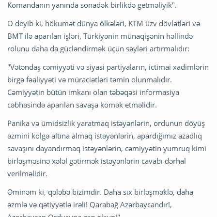
Komandanın yanında sonadək birlikdə getməliyik".
O deyib ki, hökumət dünya ölkələri, KTM üzv dövlətləri və
BMT ilə aparılan işləri, Türkiyənin münaqişənin həllində
rolunu daha da gücləndirmək üçün səyləri artırmalıdır:
"Vətəndaş cəmiyyəti və siyasi partiyaların, ictimai xadimlərin
birgə fəaliyyəti və müraciətləri təmin olunmalıdır.
Cəmiyyətin bütün imkanı olan təbəqəsi informasiya
cəbhəsində aparılan savaşa kömək etməlidir.
Panika və ümidsizlik yaratmaq istəyənlərin, ordunun döyüş
əzmini kölgə altına almaq istəyənlərin, apardığımız azadlıq
savaşını dayandırmaq istəyənlərin, cəmiyyətin yumruq kimi
birləşməsinə xələl gətirmək istəyənlərin cavabı dərhal
verilməlidir.
Əminəm ki, qələbə bizimdir. Daha sıx birləşməklə, daha
əzmlə və qətiyyətlə irəli! Qarabağ Azərbaycandır!,