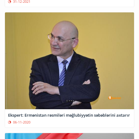
31-12-2021
Ekspert: Ermənistan rəsmiləri məğlubiyyətin səbəblərini axtarır
06-11-2020