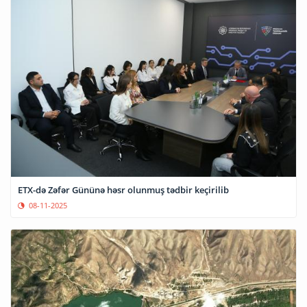
ETX-də Zəfər Gününə həsr olunmuş tədbir keçirilib
08-11-2025