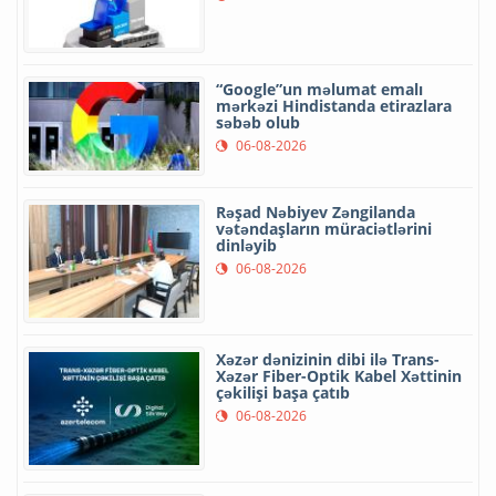
“Google”un məlumat emalı
mərkəzi Hindistanda etirazlara
səbəb olub
06-08-2026
Rəşad Nəbiyev Zəngilanda
vətəndaşların müraciətlərini
dinləyib
06-08-2026
Xəzər dənizinin dibi ilə Trans-
Xəzər Fiber-Optik Kabel Xəttinin
çəkilişi başa çatıb
06-08-2026