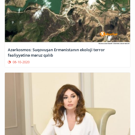
Azərkosmos: Suqovuşan Ermənistanın ekoloji terror
fəaliyyətinə məruz qalıb
08-10-2020