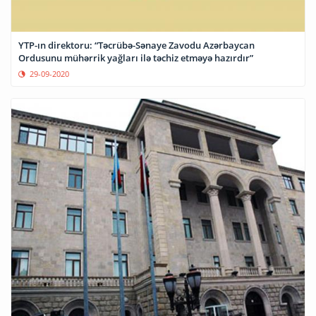
YTP-ın direktoru: “Təcrübə-Sənaye Zavodu Azərbaycan
Ordusunu mühərrik yağları ilə təchiz etməyə hazırdır”
29-09-2020