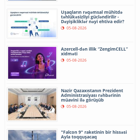
Uşaqların rəqəmsal mühitdə
təhlükəsizliyi gücləndirilir -
Dəyişikliklər nəyi ehtiva edir?
05-08-2026
Azercell-dən illik “ZengimCELL”
xidməti
05-08-2026
Nazir Qazaxıstanın Prezident
Administrasiyası rəhbərinin
müavini ilə görüşüb
05-08-2026
"Falcon 9" raketinin bir hissəsi
Ayla toqquşacaq