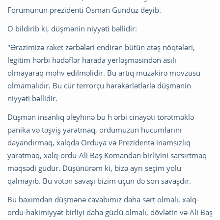
Forumunun prezidenti Osman Gündüz deyib.
O bildirib ki, düşmənin niyyəti bəllidir:
"Ərazimizə raket zərbələri endirən bütün atəş nöqtələri,
legitim hərbi hədəflər harada yerləşməsindən asılı
olmayaraq məhv edilməlidir. Bu artıq müzakirə mövzusu
olmamalıdır. Bu cür terrorçu hərəkərlətlərlə düşmənin
niyyəti bəllidir.
Düşmən insanlıq əleyhinə bu h ərbi cinayəti törətməklə
panika və təşviş yaratmaq, ordumuzun hücumlarını
dayandırmaq, xalqda Orduya və Prezidentə inamsızlıq
yaratmaq, xalq-ordu-Ali Baş Komandan birliyini sarsırtmaq
məqsədi güdür. Düşünürəm ki, bizə ayrı seçim yolu
qalmayıb. Bu vətən savaşı bizim üçün də son savaşdır.
Bu baxımdan düşmənə cavabımız daha sərt olmalı, xalq-
ordu-hakimiyyət birliyi daha güclü olmalı, dövlətin və Ali Baş