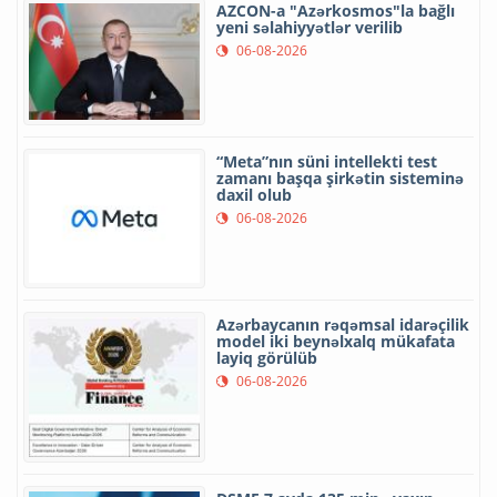
AZCON-a "Azərkosmos"la bağlı
yeni səlahiyyətlər verilib
06-08-2026
“Meta”nın süni intellekti test
zamanı başqa şirkətin sisteminə
daxil olub
06-08-2026
Azərbaycanın rəqəmsal idarəçilik
model iki beynəlxalq mükafata
layiq görülüb
06-08-2026