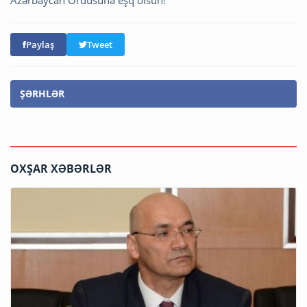
Azərbaycan Ordusuna eşq olsun!"
Paylaş
Tweet
ŞƏRHLƏR
OXŞAR XƏBƏRLƏR