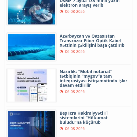
DSMF 7 ayda 135 minə yaxın
elektron arayış verib
06-08-2026
Azərbaycan və Qazaxıstan
Transxəzər Fiber-Optik Kabel
Xəttinin çəkilişini başa çatdırıb
06-08-2026
Nazirlik: “Mobil notariat”
tətbiqinin “mygov”a tam
inteqrasiyası istiqamətində işlər
davam etdirilir
06-08-2026
Beş İcra Hakimiyyəti İT
sistemlərini “Hökumət
buludu”na köçürüb
06-08-2026