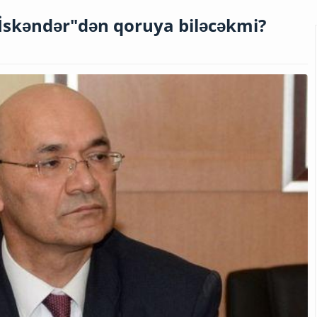
"İskəndər"dən qoruya biləcəkmi?