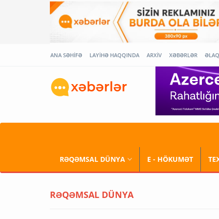
ANA SƏHİFƏ
LAYİHƏ HAQQINDA
ARXİV
XƏBƏRLƏR
ƏLA
RƏQƏMSAL DÜNYA
E - HÖKUMƏT
TE
RƏQƏMSAL DÜNYA