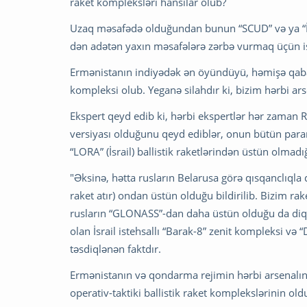
raket kompleksləri hansılar olub?
Uzaq məsafədə olduğundan bunun “SCUD” və ya “İsg
dən adətən yaxın məsafələrə zərbə vurmaq üçün ist
Ermənistanın indiyədək ən öyündüyü, həmişə qabart
kompleksi olub. Yeganə silahdır ki, bizim hərbi ar
Ekspert qeyd edib ki, hərbi ekspertlər hər zaman 
versiyası olduğunu qeyd ediblər, onun bütün para
“LORA” (İsrail) ballistik raketlərindən üstün olmadığı
"Əksinə, hətta rusların Belarusa görə qısqanclıqla 
raket atır) ondan üstün olduğu bildirilib. Bizim ra
rusların “GLONASS”-dan daha üstün olduğu da di
olan İsrail istehsallı “Barak-8” zenit kompleksi və 
təsdiqlənən faktdır.
Ermənistanın və qondarma rejimin hərbi arsenalınd
operativ-taktiki ballistik raket komplekslərinin olduğ