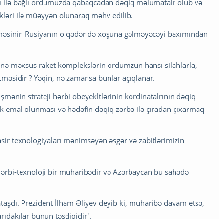
ğı ilə bağlı ordumuzda qabaqcadan dəqiq məlumatalr olub və
kləri ilə müəyyən olunaraq məhv edilib.
ilməsinin Rusiyanın o qədər də xoşuna gəlməyəcəyi baxımından
mənə məxsus raket komplekslərin ordumzun hansı silahlarla,
tməsidir ? Yəqin, nə zamansa bunlar açıqlanar.
nin strateji hərbi obeyekltlərinin kordinatalrının dəqiq
 emal olunması və hədəfin dəqiq zərbə ilə çıradan çıxarmaq
sir texnologiyaları mənimsəyən əsgər və zabitlərimizin
ərbi-texnoloji bir müharibədir və Azərbaycan bu sahədə
taşdı. Prezident İlham Əliyev deyib ki, müharibə davam etsə,
rıdakılar bunun təsdiqidir".