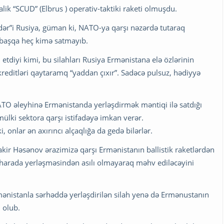
ik “SCUD” (Elbrus ) operativ-taktiki raketi olmuşdu.
ndər”i Rusiya, güman ki, NATO-ya qarşı nəzərdə tutaraq
 başqa heç kimə satmayıb.
etdiyi kimi, bu silahları Rusiya Ermənistana elə özlərinin
 kreditləri qaytaramq “yaddan çıxır”. Sadəcə pulsuz, hədiyyə
NATO əleyhinə Ermənistanda yerləşdirmək məntiqi ilə satdığı
lki sektora qarşı istifadəyə imkan verər.
 onlar ən axırıncı alçaqlığa da gedə bilərlər.
akir Həsənov ərazimizə qarşı Ermənistanın ballistik raketlərdən
n harada yerləşməsindən asılı olmayaraq məhv ediləcəyini
rmənistanla sərhəddə yerləşdirilən silah yenə də Ermənustanın
 olub.