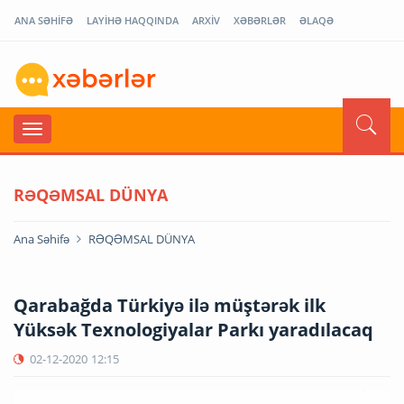
ANA SƏHİFƏ
LAYİHƏ HAQQINDA
ARXİV
XƏBƏRLƏR
ƏLAQƏ
RƏQƏMSAL DÜNYA
Ana Səhifə
RƏQƏMSAL DÜNYA
Qarabağda Türkiyə ilə müştərək ilk
Yüksək Texnologiyalar Parkı yaradılacaq
02-12-2020
12:15