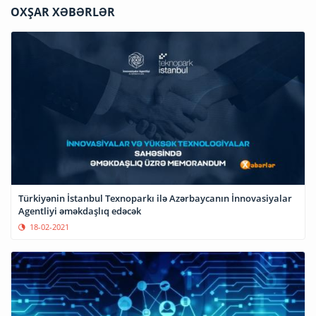
OXŞAR XƏBƏRLƏR
Türkiyənin İstanbul Texnoparkı ilə Azərbaycanın İnnovasiyalar
Agentliyi əməkdaşlıq edəcək
18-02-2021