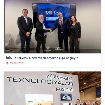
İRİA ilə Təl-Əviv Universiteti əməkdaşlığa başlayıb
03-06-2025