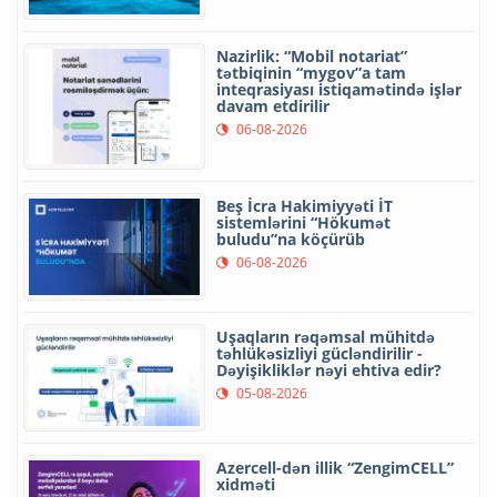
Nazirlik: “Mobil notariat”
tətbiqinin “mygov”a tam
inteqrasiyası istiqamətində işlər
davam etdirilir
06-08-2026
Beş İcra Hakimiyyəti İT
sistemlərini “Hökumət
buludu”na köçürüb
06-08-2026
Uşaqların rəqəmsal mühitdə
təhlükəsizliyi gücləndirilir -
Dəyişikliklər nəyi ehtiva edir?
05-08-2026
Azercell-dən illik “ZengimCELL”
xidməti