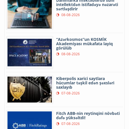
Danimarka məktəblərdə süni
intellektdən istifadəyə nəzarəti
sərtləşdirir
08-08-2026
“Azərkosmos”un KOSMİK
Akademiyası mükafata layiq
görülüb
08-08-2026
Kiberpolis xarici saytlara
hücumlar təşkil edən şəxsləri
saxlayıb
07-08-2026
Fitch ABB-nin reytinqini növbəti
dəfə yüksəltdi!
07-08-2026