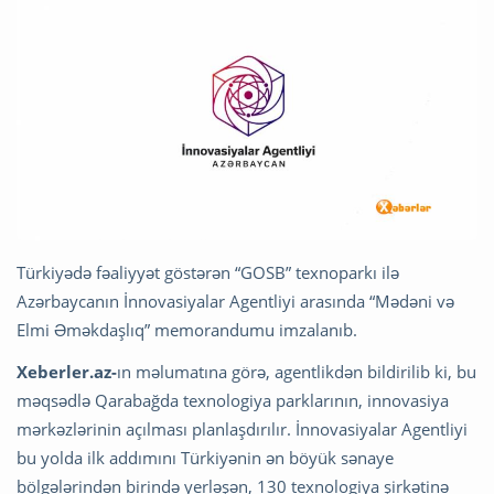
Türkiyədə fəaliyyət göstərən “GOSB” texnoparkı ilə
Azərbaycanın İnnovasiyalar Agentliyi arasında “Mədəni və
Elmi Əməkdaşlıq” memorandumu imzalanıb.
Xeberler.az-
ın məlumatına görə, agentlikdən bildirilib ki, bu
məqsədlə Qarabağda texnologiya parklarının, innovasiya
mərkəzlərinin açılması planlaşdırılır. İnnovasiyalar Agentliyi
bu yolda ilk addımını Türkiyənin ən böyük sənaye
bölgələrindən birində yerləşən, 130 texnologiya şirkətinə