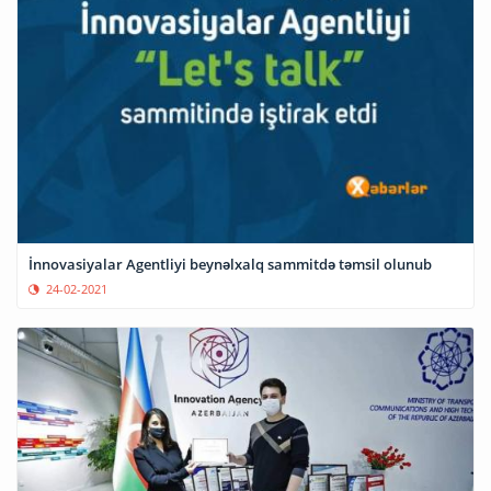
İnnovasiyalar Agentliyi beynəlxalq sammitdə təmsil olunub
24-02-2021