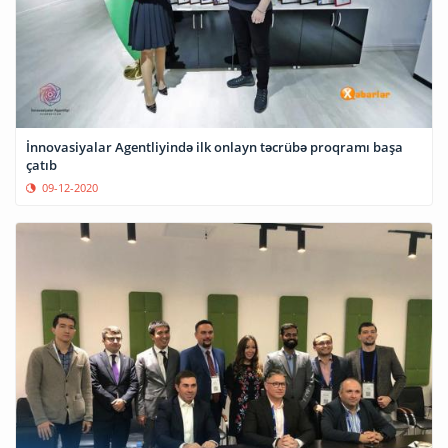
İnnovasiyalar Agentliyində ilk onlayn təcrübə proqramı başa
çatıb
09-12-2020