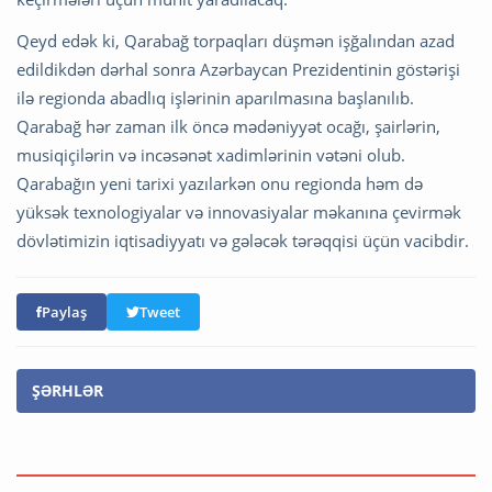
Qeyd edək ki, Qarabağ torpaqları düşmən işğalından azad
edildikdən dərhal sonra Azərbaycan Prezidentinin göstərişi
ilə regionda abadlıq işlərinin aparılmasına başlanılıb.
Qarabağ hər zaman ilk öncə mədəniyyət ocağı, şairlərin,
musiqiçilərin və incəsənət xadimlərinin vətəni olub.
Qarabağın yeni tarixi yazılarkən onu regionda həm də
yüksək texnologiyalar və innovasiyalar məkanına çevirmək
dövlətimizin iqtisadiyyatı və gələcək tərəqqisi üçün vacibdir.
Paylaş
Tweet
ŞƏRHLƏR