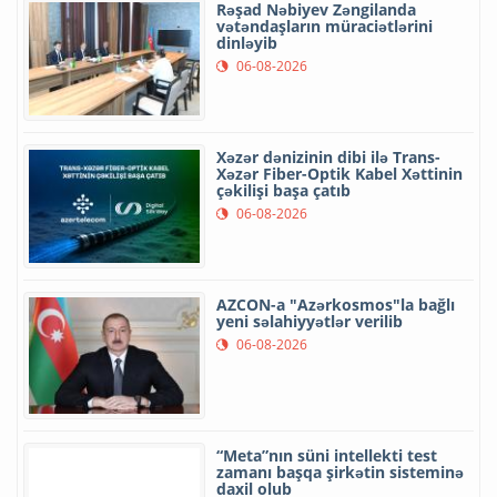
Rəşad Nəbiyev Zəngilanda
vətəndaşların müraciətlərini
dinləyib
06-08-2026
Xəzər dənizinin dibi ilə Trans-
Xəzər Fiber-Optik Kabel Xəttinin
çəkilişi başa çatıb
06-08-2026
AZCON-a "Azərkosmos"la bağlı
yeni səlahiyyətlər verilib
06-08-2026
“Meta”nın süni intellekti test
zamanı başqa şirkətin sisteminə
daxil olub