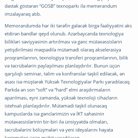
dəstək göstərən “GOSB” texnoparkı ilə memerandum
imzalayaraq atıb.
Memorandumda hər iki tərəfin gələcək birgə fəaliyyətini əks
etdirən bəndlər qeyd olunub. Azərbaycanda texnologiya
bilikləri səviyyəsinin artırılması və gənc mütəxəssislərin
yetişdirilməsi məqsədilə mütəmadi olaraq akselerasiya
proqramlarının, texnologiya transferi proqramlarının, bilik
və təcrübələrin paylaşılması planlaşdırılır. Bunun üçün
qarşılıqlı seminar, təlim və konfranslar təşkil ediləcək, ən
əsası isə müştərək Yüksək Texnologiyalar Parkı yaradılacaq.
Parkda ən son “soft” və “hard” elmi araşdırmaların
aparılması, eyni zamanda, yüksək texnoloji cihazların
istehsalı planlaşdırılır. Mütəmadi təşkil olunacaq
kampuslarda isə gənclərimizin və İKT sahəsinin
mütəxəssislərinin bir-biri ilə ünsiyyətdə olmaları,
təcrübələrini bölüşmələri və yeni ideyalarını həyata
keçirmələri üçün mühit yaradılacaq.