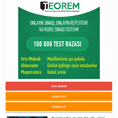
SON XƏBƏR
POPULYAR
YAZARLAR