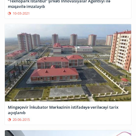
“Texnopark İstanbul” şirkəti İnnovasiyalar Agentliyi ilə
müqavilə imzalayıb
10-03-2021
Mingəçevir İnkubator Mərkəzinin istifadəyə veriləcəyi tarix
açıqlanıb
20-06-2015