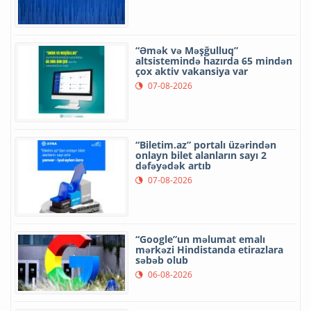
“Əmək və Məşğulluq”
altsistemində hazırda 65 mindən
çox aktiv vakansiya var
07-08-2026
“Biletim.az” portalı üzərindən
onlayn bilet alanların sayı 2
dəfəyədək artıb
07-08-2026
“Google”un məlumat emalı
mərkəzi Hindistanda etirazlara
səbəb olub
06-08-2026