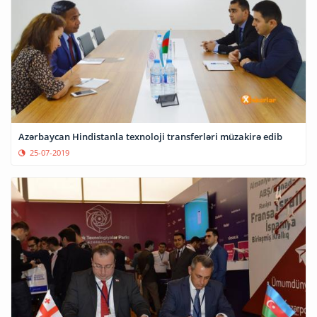
Azərbaycan Hindistanla texnoloji transferləri müzakirə edib
25-07-2019