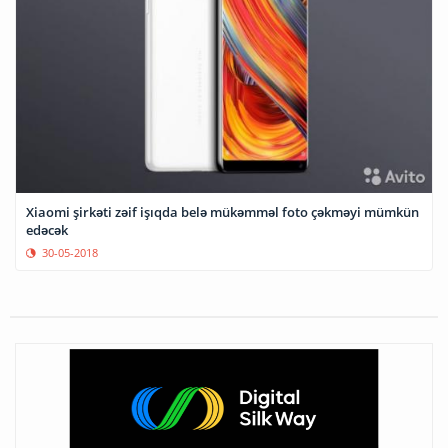
Xiaomi şirkəti zəif işıqda belə mükəmməl foto çəkməyi mümkün
edəcək
30-05-2018