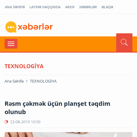
ANA SƏHİFƏ
LAYİHƏ HAQQINDA
ARXİV
XƏBƏRLƏR
ƏLAQƏ
TEXNOLOGİYA
Ana Səhifə
TEXNOLOGİYA
Rəsm çəkmək üçün planşet təqdim
olunub
23-08-2019
10:59