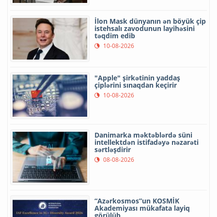
İlon Mask dünyanın ən böyük çip
istehsalı zavodunun layihəsini
təqdim edib
10-08-2026
"Apple" şirkətinin yaddaş
çiplərini sınaqdan keçirir
10-08-2026
Danimarka məktəblərdə süni
intellektdən istifadəyə nəzarəti
sərtləşdirir
08-08-2026
“Azərkosmos”un KOSMİK
Akademiyası mükafata layiq
görülüb