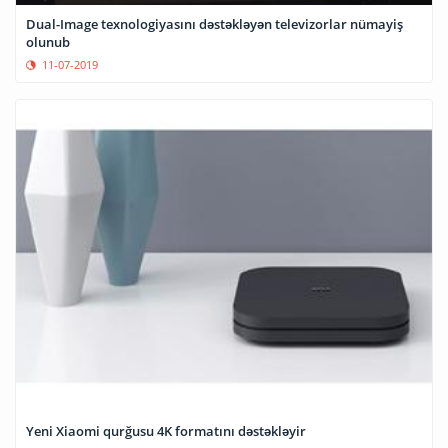
Dual-Image texnologiyasını dəstəkləyən televizorlar nümayiş
olunub
11-07-2019
Yeni Xiaomi qurğusu 4K formatını dəstəkləyir