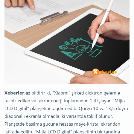
Xeberler.az
bildirir ki, "Xiaomi" şirkəti elektron qələmlə
təchiz edilən və təkrar enerji toplamadan 1 il işləyən "Mijia
LCD Digital" planşetini təqdim edib. Qurğu 10 və 13,5 düym
diaqonallı ekranla olmaqla iki variantda təklif olunur.
Planşetdə basılma gücünə həssas maye-kristal ekrandan
istifadə edilib. "Mijia LCD Digital" planşetinin bir tərəfinə