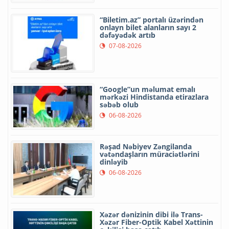
“Biletim.az” portalı üzərindən
onlayn bilet alanların sayı 2
dəfəyədək artıb
07-08-2026
“Google”un məlumat emalı
mərkəzi Hindistanda etirazlara
səbəb olub
06-08-2026
Rəşad Nəbiyev Zəngilanda
vətəndaşların müraciətlərini
dinləyib
06-08-2026
Xəzər dənizinin dibi ilə Trans-
Xəzər Fiber-Optik Kabel Xəttinin