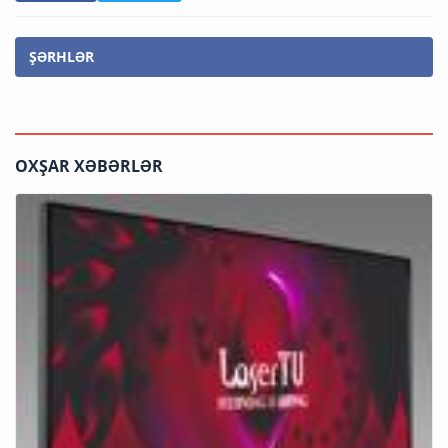
ŞƏRHLƏR
OXŞAR XƏBƏRLƏR