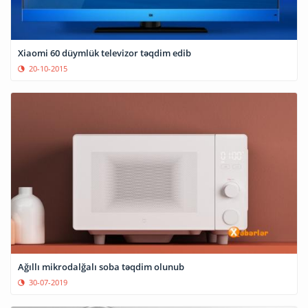
Xiaomi 60 düymlük televizor təqdim edib
20-10-2015
Ağıllı mikrodalğalı soba təqdim olunub
30-07-2019