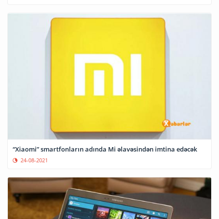
“Xiaomi” smartfonların adında Mi əlavəsindən imtina edəcək
24-08-2021