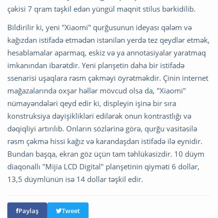
çəkisi 7 qram təşkil edən yüngül maqnit stilus bərkidilib.
Bildirilir ki, yeni "Xiaomi" qurğusunun ideyası qələm və
kağızdan istifadə etmədən istənilən yerdə tez qeydlər etmək,
hesablamalar aparmaq, eskiz və ya annotasiyalar yaratmaq
imkanından ibarətdir. Yeni planşetin daha bir istifadə
ssenarisi uşaqlara rəsm çəkməyi öyrətməkdir. Çinin internet
mağazalarında oxşar həllər mövcud olsa da, "Xiaomi"
nümayəndələri qeyd edir ki, displeyin işinə bir sıra
konstruksiya dəyişiklikləri edilərək onun kontrastlığı və
dəqiqliyi artırılıb. Onların sözlərinə görə, qurğu vasitəsilə
rəsm çəkmə hissi kağız və karandaşdan istifadə ilə eynidir.
Bundan başqa, ekran göz üçün tam təhlükəsizdir. 10 düym
diaqonallı "Mijia LCD Digital" planşetinin qiyməti 6 dollar,
13,5 düymlünün isə 14 dollar təşkil edir.
Paylaş
Tweet