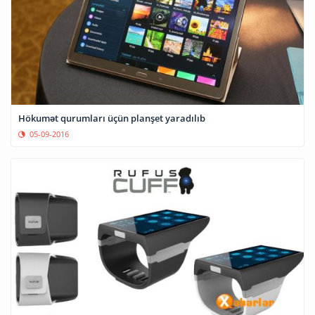
Hökumət qurumları üçün planşet yaradılıb
05-09-2016