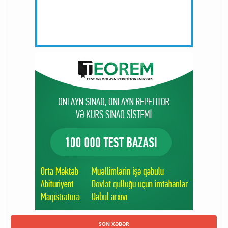
SON XƏBƏR