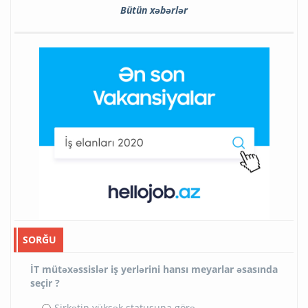
Bütün xəbərlər
SORĞU
İT mütəxəssislər iş yerlərini hansı meyarlar əsasında
seçir ?
Şirkətin yüksək statusuna görə