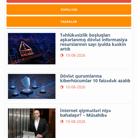
POPULYAR
YAZARLAR
Təhlükəsizlik boşluqları
aşkarlanmış dövlət informasiya
resurslarının sayı iyulda kəskin
artıb
10-08-2026
Dövlət qurumlarına
kiberhücumlar 10 faizədək azalıb
10-08-2026
İnternet qiymətləri niyə
bahalaşır? – Müsahibə
10-08-2026