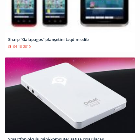
Sharp “Galapagos” planşetini təqdim edib
04-10-2010
Smartfon ölçülü mini-kompüter satışa çıxarılacaq