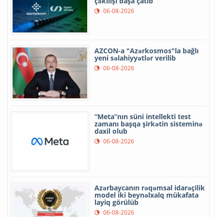
çəkilişi başa çatıb
06-08-2026
AZCON-a "Azərkosmos"la bağlı
yeni səlahiyyətlər verilib
06-08-2026
“Meta”nın süni intellekti test
zamanı başqa şirkətin sisteminə
daxil olub
06-08-2026
Azərbaycanın rəqəmsal idarəçilik
model iki beynəlxalq mükafata
layiq görülüb
06-08-2026