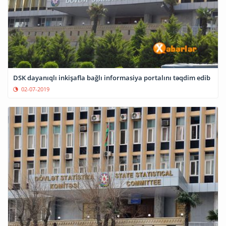
DSK dayanıqlı inkişafla bağlı informasiya portalını təqdim edib
02-07-2019