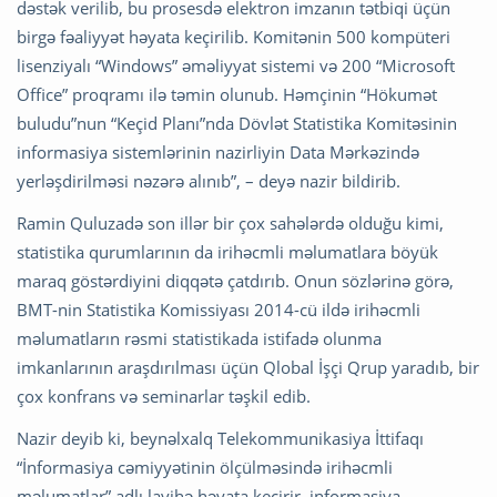
dəstək verilib, bu prosesdə elektron imzanın tətbiqi üçün
birgə fəaliyyət həyata keçirilib. Komitənin 500 kompüteri
lisenziyalı “Windows” əməliyyat sistemi və 200 “Microsoft
Office” proqramı ilə təmin olunub. Həmçinin “Hökumət
buludu”nun “Keçid Planı”nda Dövlət Statistika Komitəsinin
informasiya sistemlərinin nazirliyin Data Mərkəzində
yerləşdirilməsi nəzərə alınıb”, – deyə nazir bildirib.
Ramin Quluzadə son illər bir çox sahələrdə olduğu kimi,
statistika qurumlarının da irihəcmli məlumatlara böyük
maraq göstərdiyini diqqətə çatdırıb. Onun sözlərinə görə,
BMT-nin Statistika Komissiyası 2014-cü ildə irihəcmli
məlumatların rəsmi statistikada istifadə olunma
imkanlarının araşdırılması üçün Qlobal İşçi Qrup yaradıb, bir
çox konfrans və seminarlar təşkil edib.
Nazir deyib ki, beynəlxalq Telekommunikasiya İttifaqı
“İnformasiya cəmiyyətinin ölçülməsində irihəcmli
məlumatlar” adlı layihə həyata keçirir, informasiya