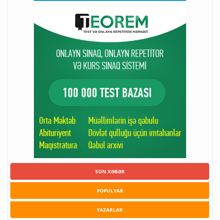
SON XƏBƏR
POPULYAR
YAZARLAR