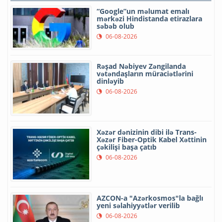
“Google”un məlumat emalı
mərkəzi Hindistanda etirazlara
səbəb olub
06-08-2026
Rəşad Nəbiyev Zəngilanda
vətəndaşların müraciətlərini
dinləyib
06-08-2026
Xəzər dənizinin dibi ilə Trans-
Xəzər Fiber-Optik Kabel Xəttinin
çəkilişi başa çatıb
06-08-2026
AZCON-a "Azərkosmos"la bağlı
yeni səlahiyyətlər verilib
06-08-2026