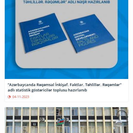
“Azərbaycanda Rəqəmsal İnkişaf. Faktlar. Təhlillər. Rəqəmlər”
adlı statistik göstəricilər toplusu hazırlanıb
04-11-2023