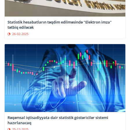
Statistik hesabatların təqdim edilməsində "Elektron imza"
tətbiq ediləcək
26-02-2025
Rəqəmsal iqtisadiyyata dair statistik göstəricilər sistemi
hazırlanacaq
25-12-2025