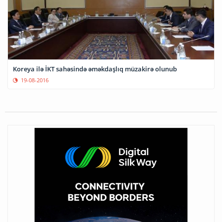
Koreya ilə İKT sahəsində əməkdaşlıq müzakirə olunub
19-08-2016