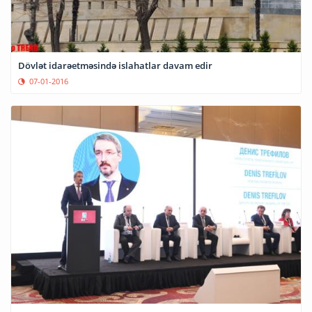
Dövlət idarəetməsində islahatlar davam edir
07-01-2016