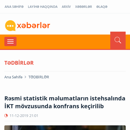
ANA SƏHİFƏ
LAYİHƏ HAQQINDA
ARXİV
XƏBƏRLƏR
ƏLAQƏ
TƏDBİRLƏR
Ana Səhifə
TƏDBİRLƏR
Rəsmi statistik məlumatların istehsalında
İKT mövzusunda konfrans keçirilib
11-12-2019
21:01