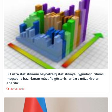
İKT üzrə statistikanın beynəlxalq statistikaya uyğunlaşdırılması
məqsədilə hazırlanan müvafiq göstəricilər üzrə müzakirələr
aparılır
30-08-2013