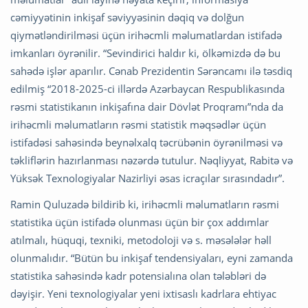
cəmiyyətinin inkişaf səviyyəsinin dəqiq və dolğun
qiymətləndirilməsi üçün irihəcmli məlumatlardan istifadə
imkanları öyrənilir. “Sevindirici haldır ki, ölkəmizdə də bu
sahədə işlər aparılır. Cənab Prezidentin Sərəncamı ilə təsdiq
edilmiş “2018-2025-ci illərdə Azərbaycan Respublikasında
rəsmi statistikanın inkişafına dair Dövlət Proqramı”nda da
irihəcmli məlumatların rəsmi statistik məqsədlər üçün
istifadəsi sahəsində beynəlxalq təcrübənin öyrənilməsi və
təkliflərin hazırlanması nəzərdə tutulur. Nəqliyyat, Rabitə və
Yüksək Texnologiyalar Nazirliyi əsas icraçılar sırasındadır”.
Ramin Quluzadə bildirib ki, irihəcmli məlumatların rəsmi
statistika üçün istifadə olunması üçün bir çox addımlar
atılmalı, hüquqi, texniki, metodoloji və s. məsələlər həll
olunmalıdır. “Bütün bu inkişaf tendensiyaları, eyni zamanda
statistika sahəsində kadr potensialına olan tələbləri də
dəyişir. Yeni texnologiyalar yeni ixtisaslı kadrlara ehtiyac