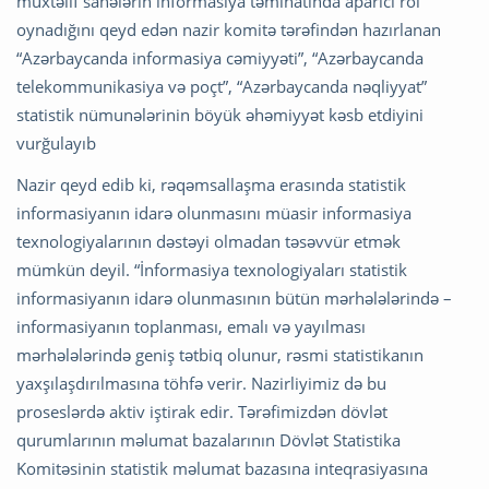
müxtəlif sahələrin informasiya təminatında aparıcı rol
oynadığını qeyd edən nazir komitə tərəfindən hazırlanan
“Azərbaycanda informasiya cəmiyyəti”, “Azərbaycanda
telekommunikasiya və poçt”, “Azərbaycanda nəqliyyat”
statistik nümunələrinin böyük əhəmiyyət kəsb etdiyini
vurğulayıb
Nazir qeyd edib ki, rəqəmsallaşma erasında statistik
informasiyanın idarə olunmasını müasir informasiya
texnologiyalarının dəstəyi olmadan təsəvvür etmək
mümkün deyil. “İnformasiya texnologiyaları statistik
informasiyanın idarə olunmasının bütün mərhələlərində –
informasiyanın toplanması, emalı və yayılması
mərhələlərində geniş tətbiq olunur, rəsmi statistikanın
yaxşılaşdırılmasına töhfə verir. Nazirliyimiz də bu
proseslərdə aktiv iştirak edir. Tərəfimizdən dövlət
qurumlarının məlumat bazalarının Dövlət Statistika
Komitəsinin statistik məlumat bazasına inteqrasiyasına