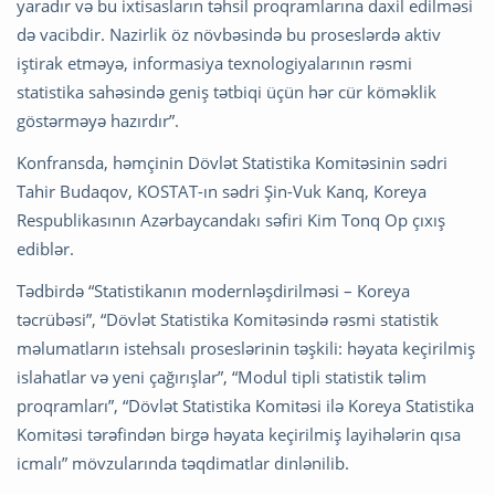
yaradır və bu ixtisasların təhsil proqramlarına daxil edilməsi
də vacibdir. Nazirlik öz növbəsində bu proseslərdə aktiv
iştirak etməyə, informasiya texnologiyalarının rəsmi
statistika sahəsində geniş tətbiqi üçün hər cür köməklik
göstərməyə hazırdır”.
Konfransda, həmçinin Dövlət Statistika Komitəsinin sədri
Tahir Budaqov, KOSTAT-ın sədri Şin-Vuk Kanq, Koreya
Respublikasının Azərbaycandakı səfiri Kim Tonq Op çıxış
ediblər.
Tədbirdə “Statistikanın modernləşdirilməsi – Koreya
təcrübəsi”, “Dövlət Statistika Komitəsində rəsmi statistik
məlumatların istehsalı proseslərinin təşkili: həyata keçirilmiş
islahatlar və yeni çağırışlar”, “Modul tipli statistik təlim
proqramları”, “Dövlət Statistika Komitəsi ilə Koreya Statistika
Komitəsi tərəfindən birgə həyata keçirilmiş layihələrin qısa
icmalı” mövzularında təqdimatlar dinlənilib.