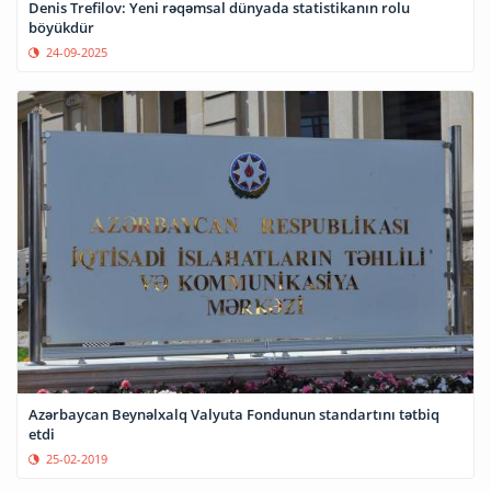
Denis Trefilov: Yeni rəqəmsal dünyada statistikanın rolu
böyükdür
24-09-2025
Azərbaycan Beynəlxalq Valyuta Fondunun standartını tətbiq
etdi
25-02-2019