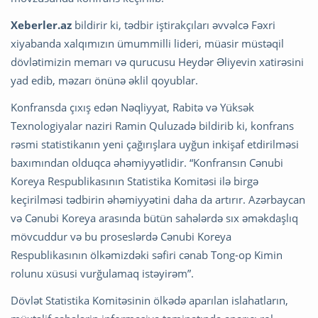
Xeberler.az
bildirir ki, tədbir iştirakçıları əvvəlcə Fəxri
xiyabanda xalqımızın ümummilli lideri, müasir müstəqil
dövlətimizin memarı və qurucusu Heydər Əliyevin xatirəsini
yad edib, məzarı önünə əklil qoyublar.
Konfransda çıxış edən Nəqliyyat, Rabitə və Yüksək
Texnologiyalar naziri Ramin Quluzadə bildirib ki, konfrans
rəsmi statistikanın yeni çağırışlara uyğun inkişaf etdirilməsi
baxımından olduqca əhəmiyyətlidir. “Konfransın Cənubi
Koreya Respublikasının Statistika Komitəsi ilə birgə
keçirilməsi tədbirin əhəmiyyətini daha da artırır. Azərbaycan
və Cənubi Koreya arasında bütün sahələrdə sıx əməkdaşlıq
mövcuddur və bu proseslərdə Cənubi Koreya
Respublikasının ölkəmizdəki səfiri cənab Tong-op Kimin
rolunu xüsusi vurğulamaq istəyirəm”.
Dövlət Statistika Komitəsinin ölkədə aparılan islahatların,