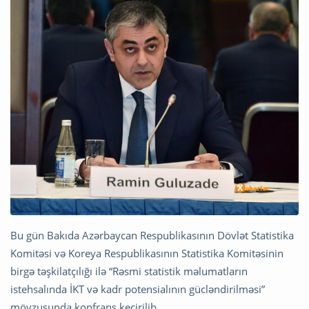
Bu gün Bakıda Azərbaycan Respublikasının Dövlət Statistika
Komitəsi və Koreya Respublikasının Statistika Komitəsinin
birgə təşkilatçılığı ilə “Rəsmi statistik məlumatların
istehsalında İKT və kadr potensialının gücləndirilməsi”
mövzusunda konfrans keçirilib.