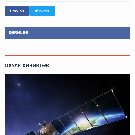
Paylaş
Tweet
ŞƏRHLƏR
OXŞAR XƏBƏRLƏR