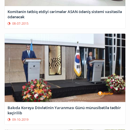
Komitənin tətbiq etdiyi cərimələr ASAN ödəniş sistemi vasitəsilə
ödənəcək
08-07-2015
Bakıda Koreya Dövlətinin Yaranması Günü münasibətilə tədbir
keçirilib
09-10-2019