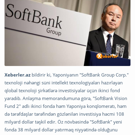
Xeberler.az
bildirir ki, Yaponiyanın "SoftBank Group Corp."
texnoloji nəhəngi süni intellekt texnologiyaları hazırlayan
qlobal texnoloji şirkətlərə investisiyalar üçün ikinci fond
yaradıb. Anlaşma memorandumuna görə, "SoftBank Vision
Fund 2" adlı ikinci fonda həm Yaponiya konqlomeratı, həm
də tərəfdaşlar tərəfindən gözlənilən investisiya həcmi 108
milyard dollar təşkil edir. Öz növbəsində "SoftBank" yeni
fonda 38 milyard dollar yatırmaq niyyətində olduğunu