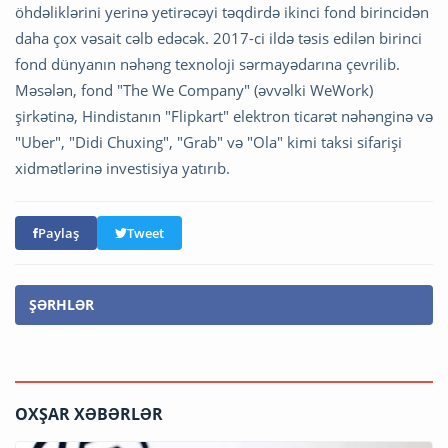
öhdəliklərini yerinə yetirəcəyi təqdirdə ikinci fond birincidən
daha çox vəsait cəlb edəcək. 2017-ci ildə təsis edilən birinci
fond dünyanın nəhəng texnoloji sərmayədarına çevrilib.
Məsələn, fond "The We Company" (əvvəlki WeWork)
şirkətinə, Hindistanın "Flipkart" elektron ticarət nəhənginə və
"Uber", "Didi Chuxing", "Grab" və "Ola" kimi taksi sifarişi
xidmətlərinə investisiya yatırıb.
Paylaş
Tweet
ŞƏRHLƏR
OXŞAR XƏBƏRLƏR