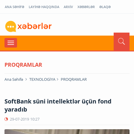
ANA SƏHİFƏ
LAYİHƏ HAQQINDA
ARXİV
XƏBƏRLƏR
ƏLAQƏ
PROQRAMLAR
Ana Səhifə
TEXNOLOGİYA
PROQRAMLAR
SoftBank süni intellektlər üçün fond
yaradıb
29-07-2019
10:27