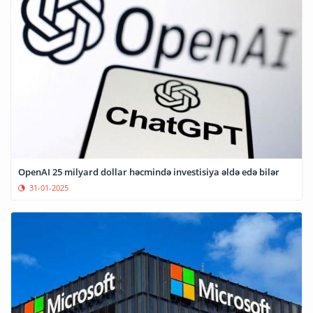
OpenAI 25 milyard dollar həcmində investisiya əldə edə bilər
31-01-2025