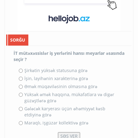
SORĞU
İT mütəxəssislər iş yerlərini hansı meyarlar əsasında
seçir ?
Şirkətin yüksək statusuna görə
İşin, layihənin xarakterinə görə
Əmək müqaviləsinin olmasına görə
Yüksək əmək haqqına, mükafatlara və digər
güzəştlərə görə
Gələcək karyerası üçün əhəmiyyət kəsb
etdiyinə görə
Maraqlı, işgüzar kollektivə görə