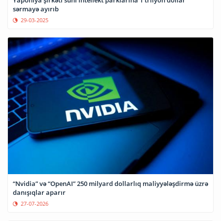
Yaponiya şirkəti süni intellekt parklarına 1 trilyon dollar
sərmayə ayırıb
29-03-2025
“Nvidia” və “OpenAI” 250 milyard dollarlıq maliyyələşdirmə üzrə
danışıqlar aparır
27-07-2026