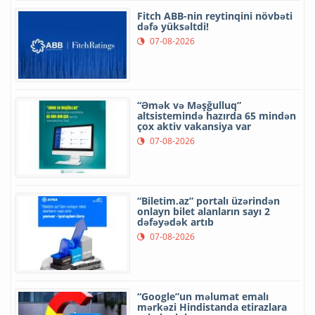
Fitch ABB-nin reytinqini növbəti
dəfə yüksəltdi!
07-08-2026
“Əmək və Məşğulluq”
altsistemində hazırda 65 mindən
çox aktiv vakansiya var
07-08-2026
“Biletim.az” portalı üzərindən
onlayn bilet alanların sayı 2
dəfəyədək artıb
07-08-2026
“Google”un məlumat emalı
mərkəzi Hindistanda etirazlara