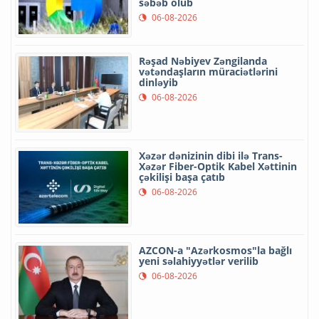
səbəb olub
06-08-2026
Rəşad Nəbiyev Zəngilanda
vətəndaşların müraciətlərini
dinləyib
06-08-2026
Xəzər dənizinin dibi ilə Trans-
Xəzər Fiber-Optik Kabel Xəttinin
çəkilişi başa çatıb
06-08-2026
AZCON-a "Azərkosmos"la bağlı
yeni səlahiyyətlər verilib
06-08-2026