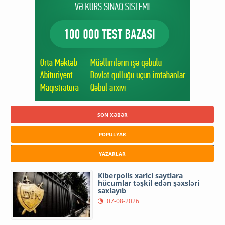
SON XƏBƏR
POPULYAR
YAZARLAR
Kiberpolis xarici saytlara
hücumlar təşkil edən şəxsləri
saxlayıb
07-08-2026