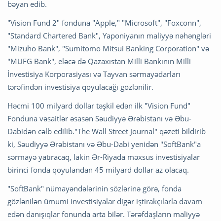
bəyan edib.
"Vision Fund 2" fonduna "Apple," "Microsoft", "Foxconn",
"Standard Chartered Bank", Yaponiyanın maliyyə nəhəngləri
"Mizuho Bank", "Sumitomo Mitsui Banking Corporation" və
"MUFG Bank", eləcə də Qazaxıstan Milli Bankının Milli
İnvestisiya Korporasiyası və Tayvan sərmayədarları
tərəfindən investisiya qoyulacağı gözlənilir.
Həcmi 100 milyard dollar təşkil edən ilk "Vision Fund"
Fonduna vəsaitlər əsasən Səudiyyə Ərəbistanı və Əbu-
Dabidən cəlb edilib."The Wall Street Journal" qəzeti bildirib
ki, Səudiyyə Ərəbistanı və Əbu-Dabi yenidən "SoftBank"a
sərmayə yatıracaq, lakin Ər-Riyada məxsus investisiyalar
birinci fonda qoyulandan 45 milyard dollar az olacaq.
"SoftBank" nümayəndələrinin sözlərinə görə, fonda
gözlənilən ümumi investisiyalar digər iştirakçılarla davam
edən danışıqlar fonunda arta bilər. Tərəfdaşların maliyyə