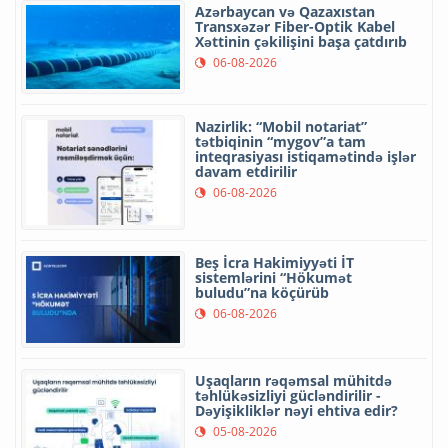
Azərbaycan və Qazaxıstan
Transxəzər Fiber-Optik Kabel
Xəttinin çəkilişini başa çatdırıb
06-08-2026
Nazirlik: “Mobil notariat”
tətbiqinin “mygov”a tam
inteqrasiyası istiqamətində işlər
davam etdirilir
06-08-2026
Beş İcra Hakimiyyəti İT
sistemlərini “Hökumət
buludu”na köçürüb
06-08-2026
Uşaqların rəqəmsal mühitdə
təhlükəsizliyi gücləndirilir -
Dəyişikliklər nəyi ehtiva edir?
05-08-2026