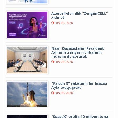
Azercell-dən illik “ZengimCELL”
xidməti
05-08-2026
Nazir Qazaxıstanın Prezident
Administrasiyası rəhbərinin
müavini ilə görüşüb
05-08-2026
"Falcon 9" raketinin bir hissəsi
Ayla toqquşacaq
05-08-2026
“SpaceX” orbitə 10 milyon tona