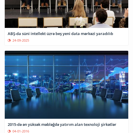
ABŞ-da süni intellekt üzrə beş yeni data mərkəzi yaradılıb
24-09-2025
2015-də ən yüksək məbləğdə yatırım alan texnoloji şirkətlər
04-01-2016