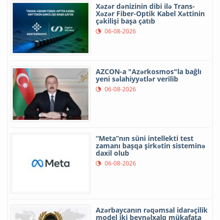
Xəzər dənizinin dibi ilə Trans-
Xəzər Fiber-Optik Kabel Xəttinin
çəkilişi başa çatıb
06-08-2026
AZCON-a "Azərkosmos"la bağlı
yeni səlahiyyətlər verilib
06-08-2026
“Meta”nın süni intellekti test
zamanı başqa şirkətin sisteminə
daxil olub
06-08-2026
Azərbaycanın rəqəmsal idarəçilik
model iki beynəlxalq mükafata