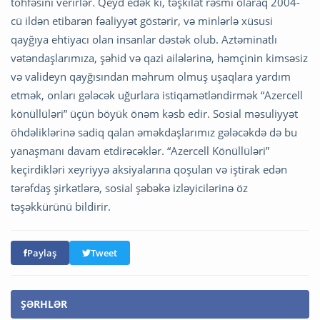
töhfəsini verirlər. Qeyd edək ki, təşkilat rəsmi olaraq 2004-
cü ildən etibarən fəaliyyət göstərir, və minlərlə xüsusi
qayğıya ehtiyacı olan insanlar dəstək olub. Aztəminatlı
vətəndaşlarımıza, şəhid və qazi ailələrinə, həmçinin kimsəsiz
və valideyn qayğısından məhrum olmuş uşaqlara yardım
etmək, onları gələcək uğurlara istiqamətləndirmək “Azercell
könüllüləri” üçün böyük önəm kəsb edir. Sosial məsuliyyət
öhdəliklərinə sadiq qalan əməkdaşlarımız gələcəkdə də bu
yanaşmanı davam etdirəcəklər. “Azercell Könüllüləri”
keçirdikləri xeyriyyə aksiyalarına qoşulan və iştirak edən
tərəfdaş şirkətlərə, sosial şəbəkə izləyicilərinə öz
təşəkkürünü bildirir.
Paylaş
Tweet
ŞƏRHLƏR