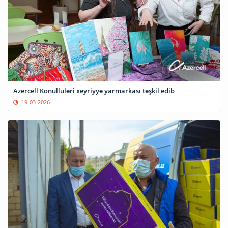
Azercell Könüllüləri xeyriyyə yarmarkası təşkil edib
19-03-2026