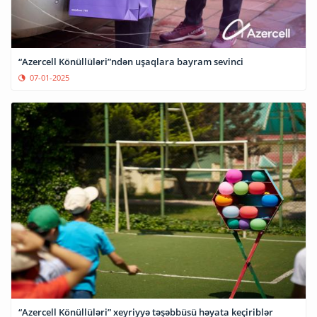
“Azercell Könüllüləri”ndən uşaqlara bayram sevinci
07-01-2025
“Azercell Könüllüləri” xeyriyyə təşəbbüsü həyata keçiriblər