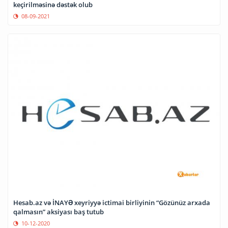
keçirilməsinə dəstək olub
08-09-2021
Hesab.az və İNAYƏ xeyriyyə ictimai birliyinin “Gözünüz arxada
qalmasın” aksiyası baş tutub
10-12-2020