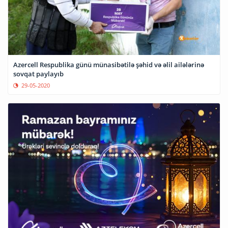
Azercell Respublika günü münasibətilə şəhid və əlil ailələrinə
sovqat paylayıb
29-05-2020