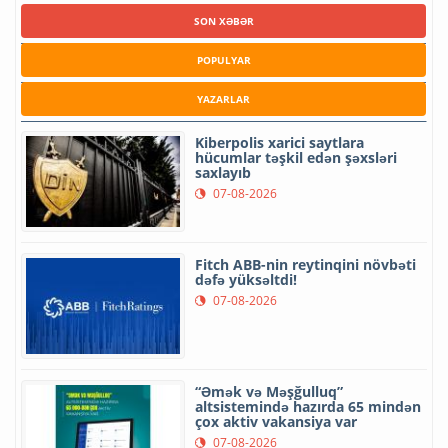
SON XƏBƏR
POPULYAR
YAZARLAR
Kiberpolis xarici saytlara
hücumlar təşkil edən şəxsləri
saxlayıb
07-08-2026
Fitch ABB-nin reytinqini növbəti
dəfə yüksəltdi!
07-08-2026
“Əmək və Məşğulluq”
altsistemində hazırda 65 mindən
çox aktiv vakansiya var
07-08-2026