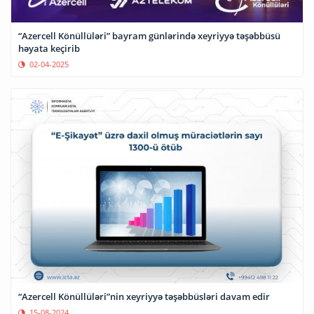
“Azercell Könüllüləri” bayram günlərində xeyriyyə təşəbbüsü
həyata keçirib
02-04-2025
“Azercell Könüllüləri”nin xeyriyyə təşəbbüsləri davam edir
15-08-2024