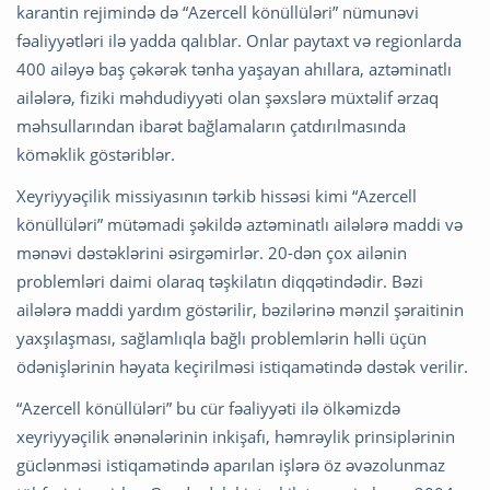
karantin rejimində də “Azercell könüllüləri” nümunəvi
fəaliyyətləri ilə yadda qalıblar. Onlar paytaxt və regionlarda
400 ailəyə baş çəkərək tənha yaşayan ahıllara, aztəminatlı
ailələrə, fiziki məhdudiyyəti olan şəxslərə müxtəlif ərzaq
məhsullarından ibarət bağlamaların çatdırılmasında
köməklik göstəriblər.
Xeyriyyəçilik missiyasının tərkib hissəsi kimi “Azercell
könüllüləri” mütəmadi şəkildə aztəminatlı ailələrə maddi və
mənəvi dəstəklərini əsirgəmirlər. 20-dən çox ailənin
problemləri daimi olaraq təşkilatın diqqətindədir. Bəzi
ailələrə maddi yardım göstərilir, bəzilərinə mənzil şəraitinin
yaxşılaşması, sağlamlıqla bağlı problemlərin həlli üçün
ödənişlərinin həyata keçirilməsi istiqamətində dəstək verilir.
“Azercell könüllüləri” bu cür fəaliyyəti ilə ölkəmizdə
xeyriyyəçilik ənənələrinin inkişafı, həmrəylik prinsiplərinin
güclənməsi istiqamətində aparılan işlərə öz əvəzolunmaz