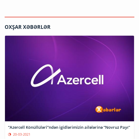
OXŞAR XƏBƏRLƏR
“Azercell Könüllüləri”ndən igidlərimizin ailələrinə “Novruz Payı”
20-03-2021