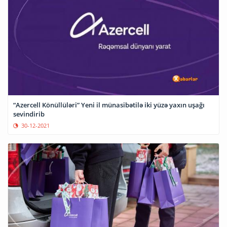
“Azercell Könüllüləri” Yeni il münasibətilə iki yüzə yaxın uşağı
sevindirib
30-12-2021