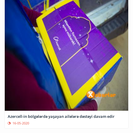
Azercell-in bölgələrdə yaşayan ailələrə dəstəyi davam edir
16-05-2020