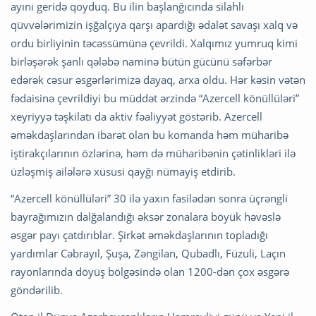
ayını geridə qoyduq. Bu ilin başlanğıcında silahlı
qüvvələrimizin işğalçıya qarşı apardığı ədalət savaşı xalq və
ordu birliyinin təcəssümünə çevrildi. Xalqımız yumruq kimi
birləşərək şanlı qələbə naminə bütün gücünü səfərbər
edərək cəsur əsgərlərimizə dayaq, arxa oldu. Hər kəsin vətən
fədaisinə çevrildiyi bu müddət ərzində “Azercell könüllüləri”
xeyriyyə təşkilatı da aktiv fəaliyyət göstərib. Azercell
əməkdaşlarından ibarət olan bu komanda həm müharibə
iştirakçılarının özlərinə, həm də müharibənin çətinlikləri ilə
üzləşmiş ailələrə xüsusi qayğı nümayiş etdirib.
“Azercell könüllüləri” 30 ilə yaxın fasilədən sonra üçrəngli
bayrağımızın dalğalandığı əksər zonalara böyük həvəslə
əsgər payı çatdırıblar. Şirkət əməkdaşlarının topladığı
yardımlar Cəbrayıl, Şuşa, Zəngilan, Qubadlı, Füzuli, Laçın
rayonlarında döyüş bölgəsində olan 1200-dən çox əsgərə
göndərilib.