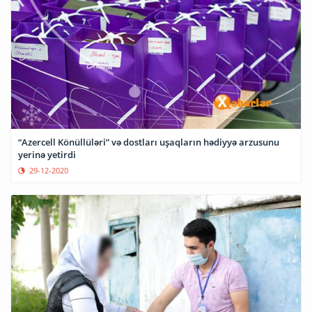
“Azercell Könüllüləri” və dostları uşaqların hədiyyə arzusunu
yerinə yetirdi
29-12-2020