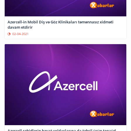
Azercell-in Mobil Diş və Göz Klinikaları təmənnasız xidməti
davam etdirir
02-04-2021
Azercell şəhidlərin həyat yoldaşlarına da təhsil üçün təqaüd