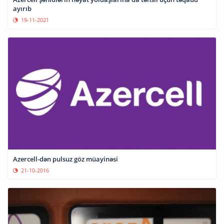
ayırıb
19-11-2021
Azercell-dən pulsuz göz müayinəsi
21-10-2016