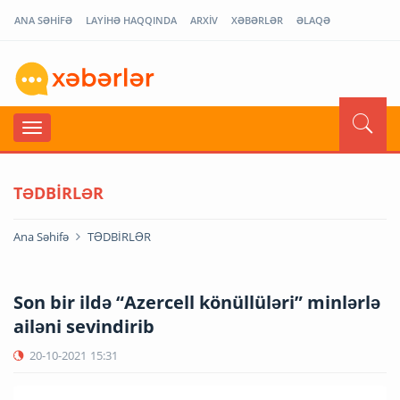
ANA SƏHİFƏ
LAYİHƏ HAQQINDA
ARXİV
XƏBƏRLƏR
ƏLAQƏ
TƏDBİRLƏR
Ana Səhifə
TƏDBİRLƏR
Son bir ildə “Azercell könüllüləri” minlərlə
ailəni sevindirib
20-10-2021
15:31