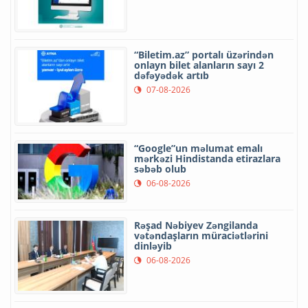
“Biletim.az” portalı üzərindən
onlayn bilet alanların sayı 2
dəfəyədək artıb
07-08-2026
“Google”un məlumat emalı
mərkəzi Hindistanda etirazlara
səbəb olub
06-08-2026
Rəşad Nəbiyev Zəngilanda
vətəndaşların müraciətlərini
dinləyib
06-08-2026