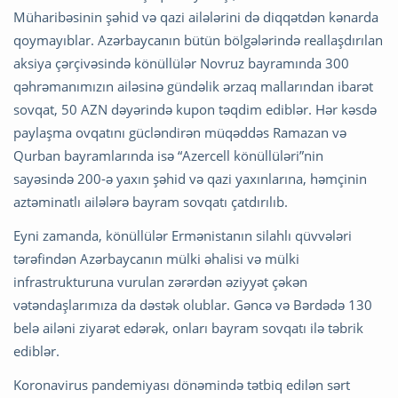
Müharibəsinin şəhid və qazi ailələrini də diqqətdən kənarda
qoymayıblar. Azərbaycanın bütün bölgələrində reallaşdırılan
aksiya çərçivəsində könüllülər Novruz bayramında 300
qəhrəmanımızın ailəsinə gündəlik ərzaq mallarından ibarət
sovqat, 50 AZN dəyərində kupon təqdim ediblər. Hər kəsdə
paylaşma ovqatını gücləndirən müqəddəs Ramazan və
Qurban bayramlarında isə “Azercell könüllüləri”nin
sayəsində 200-ə yaxın şəhid və qazi yaxınlarına, həmçinin
aztəminatlı ailələrə bayram sovqatı çatdırılıb.
Eyni zamanda, könüllülər Ermənistanın silahlı qüvvələri
tərəfindən Azərbaycanın mülki əhalisi və mülki
infrastrukturuna vurulan zərərdən əziyyət çəkən
vətəndaşlarımıza da dəstək olublar. Gəncə və Bərdədə 130
belə ailəni ziyarət edərək, onları bayram sovqatı ilə təbrik
ediblər.
Koronavirus pandemiyası dönəmində tətbiq edilən sərt