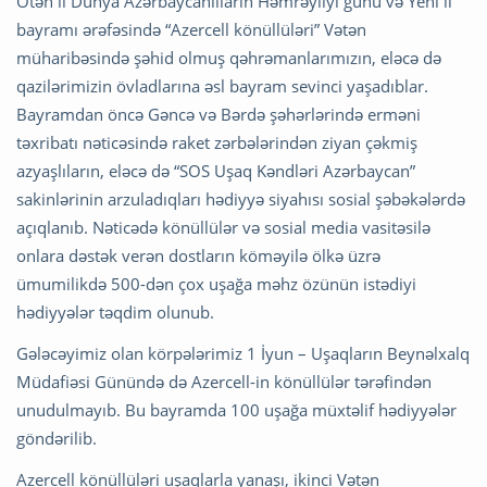
Ötən il Dünya Azərbaycanlıların Həmrəyliyi günü və Yeni il
bayramı ərəfəsində “Azercell könüllüləri” Vətən
müharibəsində şəhid olmuş qəhrəmanlarımızın, eləcə də
qazilərimizin övladlarına əsl bayram sevinci yaşadıblar.
Bayramdan öncə Gəncə və Bərdə şəhərlərində erməni
təxribatı nəticəsində raket zərbələrindən ziyan çəkmiş
azyaşlıların, eləcə də “SOS Uşaq Kəndləri Azərbaycan”
sakinlərinin arzuladıqları hədiyyə siyahısı sosial şəbəkələrdə
açıqlanıb. Nəticədə könüllülər və sosial media vasitəsilə
onlara dəstək verən dostların köməyilə ölkə üzrə
ümumilikdə 500-dən çox uşağa məhz özünün istədiyi
hədiyyələr təqdim olunub.
Gələcəyimiz olan körpələrimiz 1 İyun – Uşaqların Beynəlxalq
Müdafiəsi Günündə də Azercell-in könüllülər tərəfindən
unudulmayıb. Bu bayramda 100 uşağa müxtəlif hədiyyələr
göndərilib.
Azercell könüllüləri uşaqlarla yanaşı, ikinci Vətən