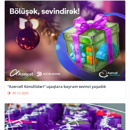
“Azercell Könüllüləri” uşaqlara bayram sevinci yaşadıb
30-12-2025