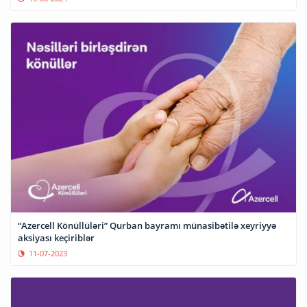
“Azercell Könüllüləri” Qurban bayramı münasibətilə xeyriyyə
aksiyası keçiriblər
11-07-2023