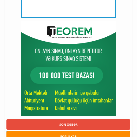
SON XƏBƏR
POPULYAR