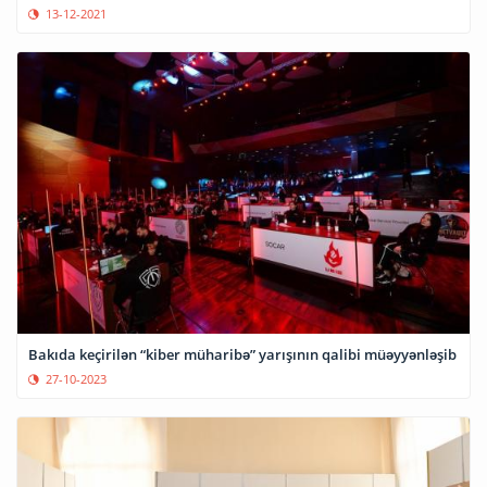
13-12-2021
Bakıda keçirilən “kiber müharibə” yarışının qalibi müəyyənləşib
27-10-2023