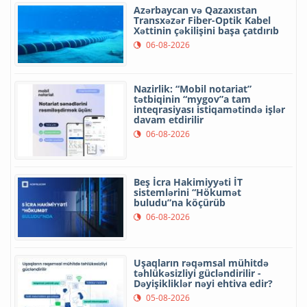
Azərbaycan və Qazaxıstan
Transxəzər Fiber-Optik Kabel
Xəttinin çəkilişini başa çatdırıb
06-08-2026
Nazirlik: “Mobil notariat”
tətbiqinin “mygov”a tam
inteqrasiyası istiqamətində işlər
davam etdirilir
06-08-2026
Beş İcra Hakimiyyəti İT
sistemlərini “Hökumət
buludu”na köçürüb
06-08-2026
Uşaqların rəqəmsal mühitdə
təhlükəsizliyi gücləndirilir -
Dəyişikliklər nəyi ehtiva edir?
05-08-2026