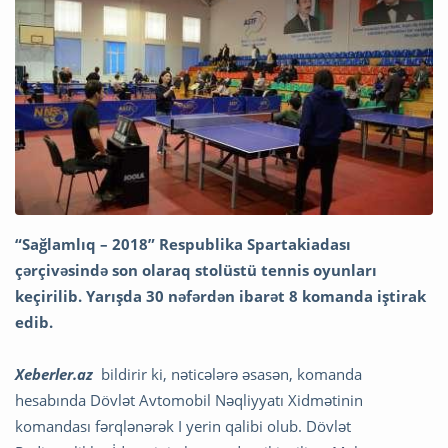
“Sağlamlıq – 2018” Respublika Spartakiadası
çərçivəsində son olaraq stolüstü tennis oyunları
keçirilib. Yarışda 30 nəfərdən ibarət 8 komanda iştirak
edib.
Xeberler.az
bildirir ki, nəticələrə əsasən, komanda
hesabında Dövlət Avtomobil Nəqliyyatı Xidmətinin
komandası fərqlənərək I yerin qalibi olub. Dövlət