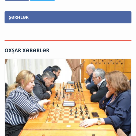
ŞƏRHLƏR
OXŞAR XƏBƏRLƏR