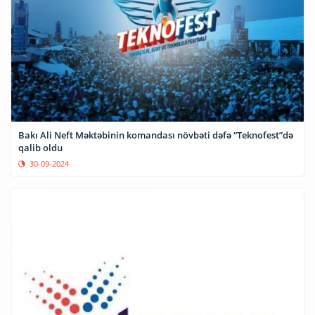
Bakı Ali Neft Məktəbinin komandası növbəti dəfə “Teknofest”də
qalib oldu
30-09-2024