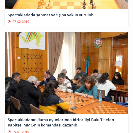
Spartakiadada şahmat yarışına yekun vurulub
07-02-2019
Spartakiadanın dama oyunlarında birinciliyi Bakı Telefon
Rabitəsi MMC-nin komandası qazanıb
29-01-2019