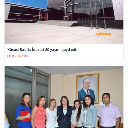
Xüsusi Rаbitə İdarəsi 80 yaşını qeyd edir
01-08-2019