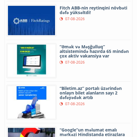
Fitch ABB-nin reytinqini növbəti
dəfə yüksəltdi!
07-08-2026
“Əmək və Məşğulluq”
altsistemində hazırda 65 mindən
çox aktiv vakansiya var
07-08-2026
“Biletim.az” portalı üzərindən
onlayn bilet alanların sayı 2
dəfəyədək artıb
07-08-2026
“Google”un məlumat emalı
mərkəzi Hindistanda etirazlara