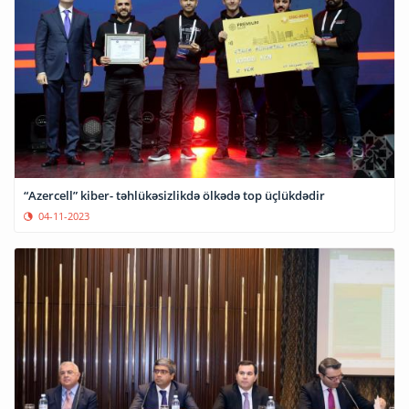
“Azercell” kiber- təhlükəsizlikdə ölkədə top üçlükdədir
04-11-2023