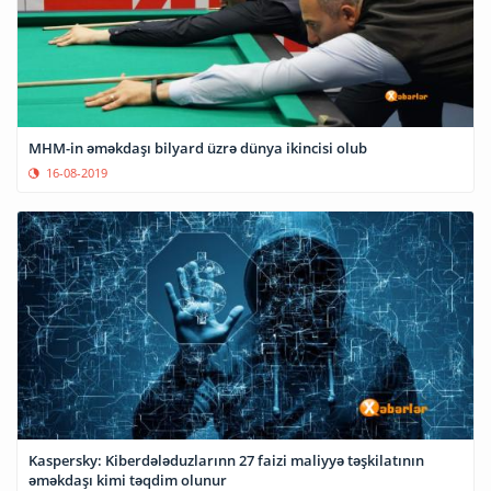
MHM-in əməkdaşı bilyard üzrə dünya ikincisi olub
16-08-2019
Kaspersky: Kiberdələduzlarınn 27 faizi maliyyə təşkilatının
əməkdaşı kimi təqdim olunur