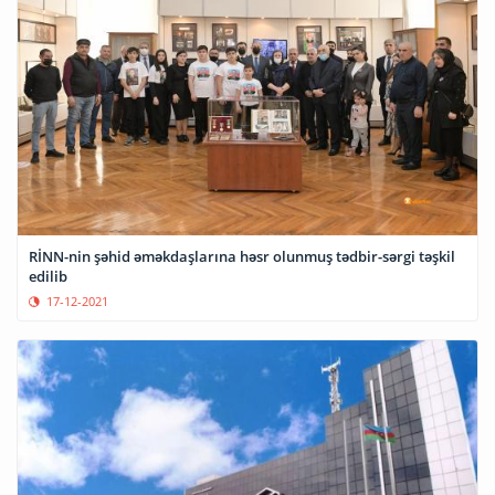
RİNN-nin şəhid əməkdaşlarına həsr olunmuş tədbir-sərgi təşkil
edilib
17-12-2021