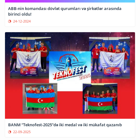
ABB-nin komandası dövlət qurumları və şirkətlər arasında
birinci oldu!
24-12-2024
BANM “Teknofest-2025”də iki medal və iki mükafat qazanıb
22-09-2025