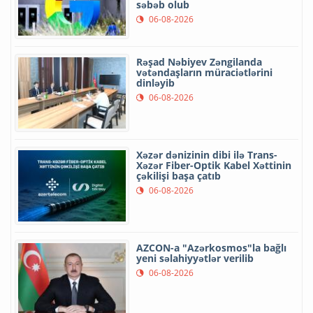
səbəb olub
06-08-2026
Rəşad Nəbiyev Zəngilanda
vətəndaşların müraciətlərini
dinləyib
06-08-2026
Xəzər dənizinin dibi ilə Trans-
Xəzər Fiber-Optik Kabel Xəttinin
çəkilişi başa çatıb
06-08-2026
AZCON-a "Azərkosmos"la bağlı
yeni səlahiyyətlər verilib
06-08-2026