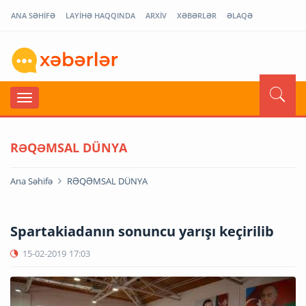
ANA SƏHİFƏ
LAYİHƏ HAQQINDA
ARXİV
XƏBƏRLƏR
ƏLAQƏ
RƏQƏMSAL DÜNYA
Ana Səhifə
RƏQƏMSAL DÜNYA
Spartakiadanın sonuncu yarışı keçirilib
15-02-2019
17:03