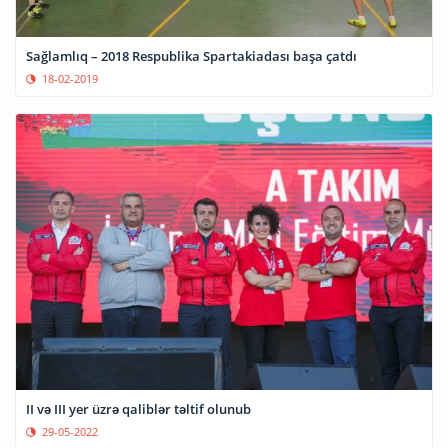
Sağlamlıq – 2018 Respublika Spartakiadası başa çatdı
18-02-2019
II və III yer üzrə qaliblər təltif olunub
29-05-2022