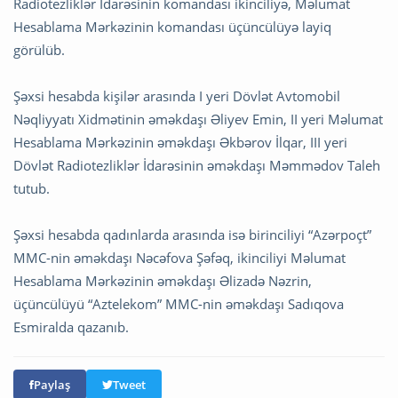
Radiotezliklər İdarəsinin komandası ikinciliyə, Məlumat
Hesablama Mərkəzinin komandası üçüncülüyə layiq
görülüb.
Şəxsi hesabda kişilər arasında I yeri Dövlət Avtomobil
Nəqliyyatı Xidmətinin əməkdaşı Əliyev Emin, II yeri Məlumat
Hesablama Mərkəzinin əməkdaşı Əkbərov İlqar, III yeri
Dövlət Radiotezliklər İdarəsinin əməkdaşı Məmmədov Taleh
tutub.
Şəxsi hesabda qadınlarda arasında isə birinciliyi “Azərpoçt”
MMC-nin əməkdaşı Nəcəfova Şəfəq, ikinciliyi Məlumat
Hesablama Mərkəzinin əməkdaşı Əlizadə Nəzrin,
üçüncülüyü “Aztelekom” MMC-nin əməkdaşı Sadıqova
Esmiralda qazanıb.
Paylaş
Tweet