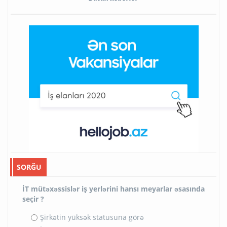
SORĞU
İT mütəxəssislər iş yerlərini hansı meyarlar əsasında
seçir ?
Şirkətin yüksək statusuna görə