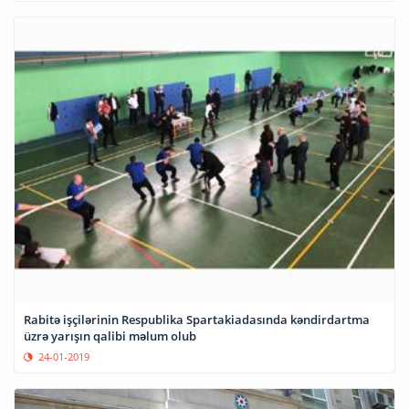
Rabitə işçilərinin Respublika Spartakiadasında kəndirdartma
üzrə yarışın qalibi məlum olub
24-01-2019