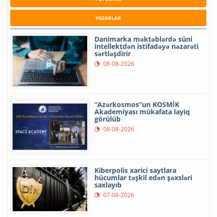
YAZARLAR
Danimarka məktəblərdə süni
intellektdən istifadəyə nəzarəti
sərtləşdirir
08-08-2026
“Azərkosmos”un KOSMİK
Akademiyası mükafata layiq
görülüb
08-08-2026
Kiberpolis xarici saytlara
hücumlar təşkil edən şəxsləri
saxlayıb
07-08-2026