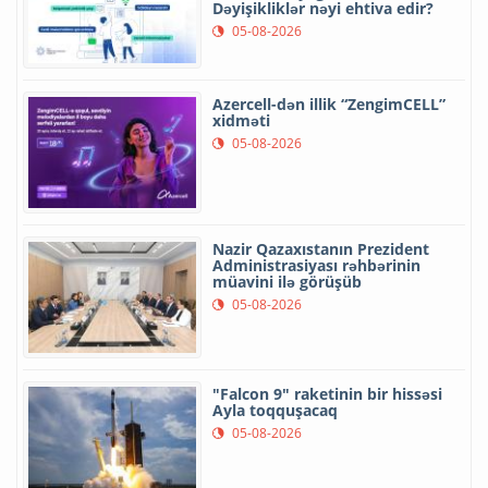
Dəyişikliklər nəyi ehtiva edir?
05-08-2026
Azercell-dən illik “ZengimCELL”
xidməti
05-08-2026
Nazir Qazaxıstanın Prezident
Administrasiyası rəhbərinin
müavini ilə görüşüb
05-08-2026
"Falcon 9" raketinin bir hissəsi
Ayla toqquşacaq
05-08-2026