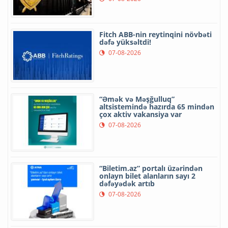
Fitch ABB-nin reytinqini növbəti
dəfə yüksəltdi!
07-08-2026
“Əmək və Məşğulluq”
altsistemində hazırda 65 mindən
çox aktiv vakansiya var
07-08-2026
“Biletim.az” portalı üzərindən
onlayn bilet alanların sayı 2
dəfəyədək artıb
07-08-2026