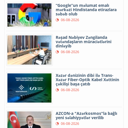
“Google”un məlumat emalı
mərkəzi Hindistanda etirazlara
səbəb olub
06-08-2026
Rəşad Nəbiyev Zəngilanda
vətəndaşların müraciətlərini
dinləyib
06-08-2026
Xəzər dənizinin dibi ilə Trans-
Xəzər Fiber-Optik Kabel Xəttinin
çəkilişi başa çatıb
06-08-2026
AZCON-a "Azərkosmos"la bağlı
yeni səlahiyyətlər verilib
06-08-2026