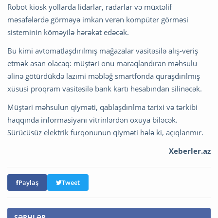
Robot kiosk yollarda lidarlar, radarlar və müxtəlif
məsafələrdə görməyə imkan verən kompüter görməsi
sisteminin köməyilə hərəkət edəcək.
Bu kimi avtomatlaşdırılmış mağazalar vasitəsilə alış-veriş
etmək asan olacaq: müştəri onu maraqlandıran məhsulu
əlinə götürdükdə lazımi məbləğ smartfonda quraşdırılmış
xüsusi proqram vasitəsilə bank kartı hesabından silinəcək.
Müştəri məhsulun qiyməti, qablaşdırılma tarixi və tərkibi
haqqında informasiyanı vitrinlərdən oxuya biləcək.
Sürücüsüz elektrik furqonunun qiyməti hələ ki, açıqlanmır.
Xeberler.az
Paylaş
Tweet
ŞƏRHLƏR