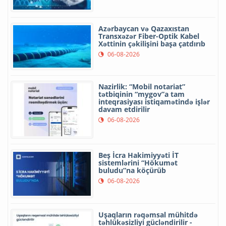
Azərbaycan və Qazaxıstan
Transxəzər Fiber-Optik Kabel
Xəttinin çəkilişini başa çatdırıb
06-08-2026
Nazirlik: “Mobil notariat”
tətbiqinin “mygov”a tam
inteqrasiyası istiqamətində işlər
davam etdirilir
06-08-2026
Beş İcra Hakimiyyəti İT
sistemlərini “Hökumət
buludu”na köçürüb
06-08-2026
Uşaqların rəqəmsal mühitdə
təhlükəsizliyi gücləndirilir -