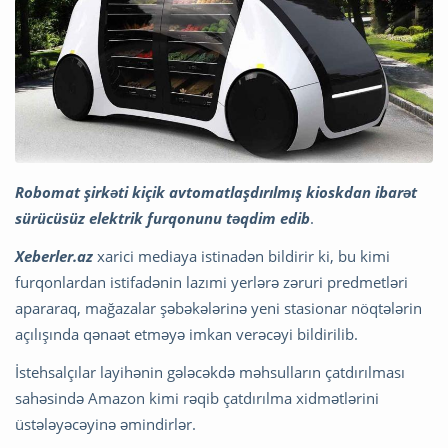
Robomat şirkəti kiçik avtomatlaşdırılmış kioskdan ibarət
sürücüsüz elektrik furqonunu təqdim edib
.
Xeberler.az
xarici mediaya istinadən bildirir ki, bu kimi
furqonlardan istifadənin lazımi yerlərə zəruri predmetləri
apararaq, mağazalar şəbəkələrinə yeni stasionar nöqtələrin
açılışında qənaət etməyə imkan verəcəyi bildirilib.
İstehsalçılar layihənin gələcəkdə məhsulların çatdırılması
sahəsində Amazon kimi rəqib çatdırılma xidmətlərini
üstələyəcəyinə əmindirlər.