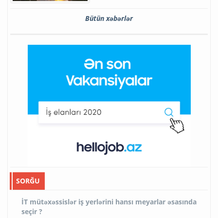
Bütün xəbərlər
SORĞU
İT mütəxəssislər iş yerlərini hansı meyarlar əsasında
seçir ?