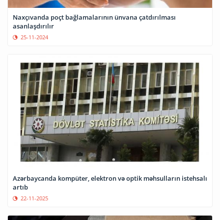
Naxçıvanda poçt bağlamalarının ünvana çatdırılması
asanlaşdırılır
25-11-2024
Azərbaycanda kompüter, elektron və optik məhsulların istehsalı
artıb
22-11-2025