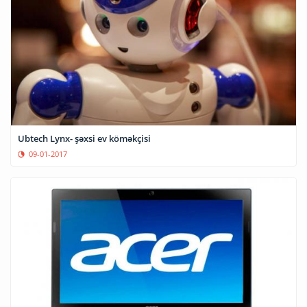
Ubtech Lynx- şəxsi ev köməkçisi
09-01-2017