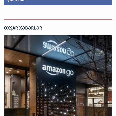
OXŞAR XƏBƏRLƏR