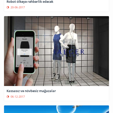
Robot ölkəyə rəhbərlik edəcək
20-06-2017
Kassasız və növbəsiz mağazalar
06-12-2017