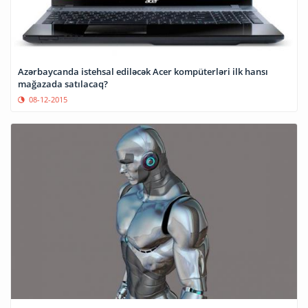
Azərbaycanda istehsal ediləcək Acer kompüterləri ilk hansı
mağazada satılacaq?
08-12-2015