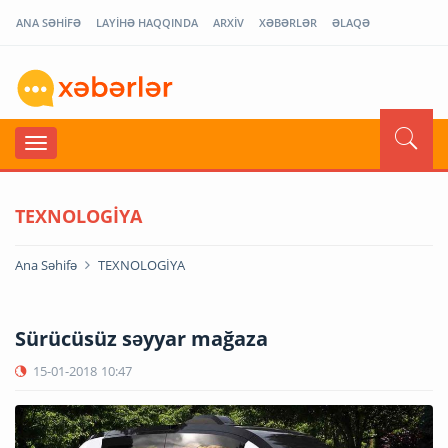
ANA SƏHİFƏ
LAYİHƏ HAQQINDA
ARXİV
XƏBƏRLƏR
ƏLAQƏ
TEXNOLOGİYA
Ana Səhifə
TEXNOLOGİYA
Sürücüsüz səyyar mağaza
15-01-2018
10:47