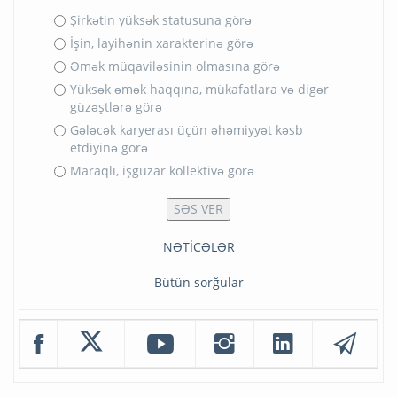
Şirkətin yüksək statusuna görə
İşin, layihənin xarakterinə görə
Əmək müqaviləsinin olmasına görə
Yüksək əmək haqqına, mükafatlara və digər
güzəştlərə görə
Gələcək karyerası üçün əhəmiyyət kəsb
etdiyinə görə
Maraqlı, işgüzar kollektivə görə
NƏTİCƏLƏR
Bütün sorğular