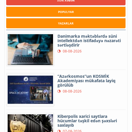
SON XƏBƏR
POPULYAR
YAZARLAR
Danimarka məktəblərdə süni
intellektdən istifadəyə nəzarəti
sərtləşdirir
08-08-2026
“Azərkosmos”un KOSMİK
Akademiyası mükafata layiq
görülüb
08-08-2026
Kiberpolis xarici saytlara
hücumlar təşkil edən şəxsləri
saxlayıb
07-08-2026