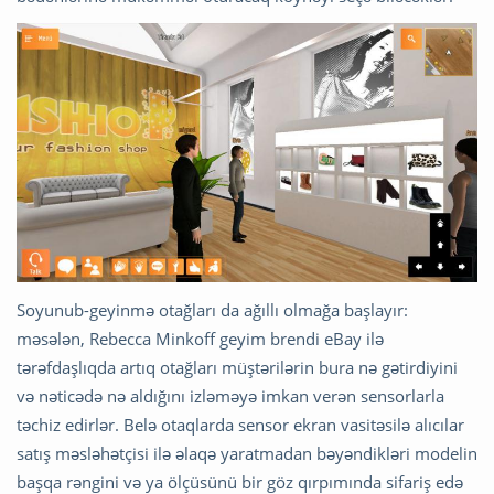
Soyunub-geyinmə otağları da ağıllı olmağa başlayır:
məsələn, Rebecca Minkoff geyim brendi eBay ilə
tərəfdaşlıqda artıq otağları müştərilərin bura nə gətirdiyini
və nəticədə nə aldığını izləməyə imkan verən sensorlarla
təchiz edirlər. Belə otaqlarda sensor ekran vasitəsilə alıcılar
satış məsləhətçisi ilə əlaqə yaratmadan bəyəndikləri modelin
başqa rəngini və ya ölçüsünü bir göz qırpımında sifariş edə