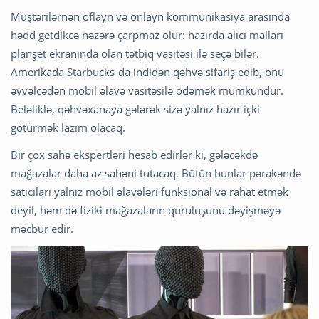
Müştərilərnən oflayn və onlayn kommunikasiya arasında
hədd getdikcə nəzərə çarpmaz olur: hazırda alıcı malları
planşet ekranında olan tətbiq vasitəsi ilə seçə bilər.
Amerikada Starbucks-da indidən qəhvə sifariş edib, onu
əvvəlcədən mobil əlavə vasitəsilə ödəmək mümkündür.
Beləliklə, qəhvəxanaya gələrək sizə yalnız hazır içki
götürmək lazım olacaq.
Bir çox sahə ekspertləri hesab edirlər ki, gələcəkdə
mağazalar daha az sahəni tutacaq. Bütün bunlar pərakəndə
satıcıları yalnız mobil əlavələri funksional və rahat etmək
deyil, həm də fiziki mağazaların quruluşunu dəyişməyə
məcbur edir.