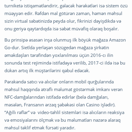
turniketə istiqamətləndirir, gələcək hərəkətləri isə sistem özü
müəyyən edir. Rəfdən mal götürən zaman, həmən məhsul
sizin virtual səbətinizdə peyda olur, fikrinizi dəyişdikdə və
onu geriyə qaytardıqda isə səbət müvafiq olaraq boşalır.
Bu prinsipə əsasən inşa olunmuş ilk böyük mağaza Amazon
Go-dur. Sietlda yerləşən sözügedən mağaza şirkətin
əməkdaşları tərəfindən yoxlanılması üçün 2016-cı ilin
sonunda test rejimində istifadəyə verilib, 2017-ci ildə isə bu
dükan artıq ilk müştərilərini qəbul edəcək.
Pərakəndə satıcı və alıcılar onların mobil qurğularında
məhsul haqqında ətraflı məlumat göstərmək imkanı verən
NFC-damğalarından istifadə edirlər (belə damğaları,
məsələn, Fransanın ərzaq şəbəkəsi olan Casino işlədir).
“Ağıllı rəflər” və video-təhlil sistemləri isə alıcıların reaksiya
və emosiyalarını ölçmək və bu məlumatları nəzərə alaraq
məhsul təklif etmək fürsəti yaradır.