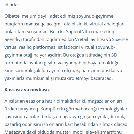
bilərlər.
Əlbəttə, məlum deyil, adət edilmiş soyunub-geyinmə
otaqların mənası qalacaqmı, ola bilsin ki, virtual analoqlar
onları tam sıxışdırsın. Belə ki, SapientNitro marketinq
agentliyi tərəfindən təqdim edilən Vretail layihəsi və Sixense
virtual reallıq platforması istifadəçini virtual soyunub-
geyinmə otağına yerləşdirir. Bu otağda istifadəçinin 3D
formatında avatarı geyim və ayaqqabını həyatda olduğu
kimi səmərəli şəkildə əyninə ölçmək, həmçinin dostlar və
yaxınlarla mümkün alışı müzakirə etməyi bacaracaq.
Kassasız və növbəsiz
Alıcılar ən əsas ona hazır olmalıdırlar ki, mağazalar onları
üzdən tanıyacaq. Kompüterin görmə bacarığı texnologiyaları
sayəsində alıcıları birbaşa mağazaya girişdə eyniləşdirmək,
bazarlıq ödənişini isə onların kart hesabından silmək olacaq.
Mağazaya daxil olduqda müştəri mobil əlavəli smartfonu