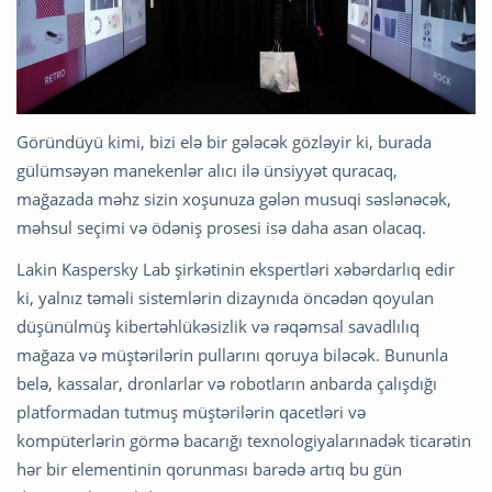
Göründüyü kimi, bizi elə bir gələcək gözləyir ki, burada
gülümsəyən manekenlər alıcı ilə ünsiyyət quracaq,
mağazada məhz sizin xoşunuza gələn musuqi səslənəcək,
məhsul seçimi və ödəniş prosesi isə daha asan olacaq.
Lakin Kaspersky Lab şirkətinin ekspertləri xəbərdarlıq edir
ki, yalnız təməli sistemlərin dizaynıda öncədən qoyulan
düşünülmüş kibertəhlükəsizlik və rəqəmsal savadlılıq
mağaza və müştərilərin pullarını qoruya biləcək. Bununla
belə, kassalar, dronlarlar və robotların anbarda çalışdığı
platformadan tutmuş müştərilərin qacetləri və
kompüterlərin görmə bacarığı texnologiyalarınadək ticarətin
hər bir elementinin qorunması barədə artıq bu gün