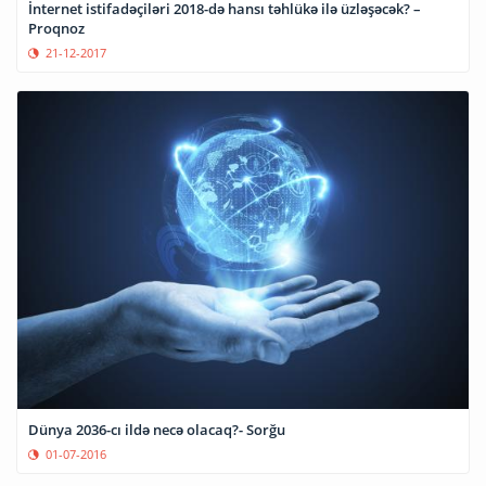
İnternet istifadəçiləri 2018-də hansı təhlükə ilə üzləşəcək? –
Proqnoz
21-12-2017
Dünya 2036-cı ildə necə olacaq?- Sorğu
01-07-2016