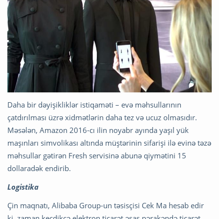
Daha bir dəyişikliklər istiqaməti – evə məhsullarının
çatdırılması üzrə xidmətlərin daha tez və ucuz olmasıdır.
Məsələn, Amazon 2016-cı ilin noyabr ayında yaşıl yük
maşınları simvolikası altında müştərinin sifarişi ilə evinə təzə
məhsullar gətirən Fresh servisinə abunə qiymətini 15
dollaradək endirib.
Logistika
Çin maqnatı, Alibaba Group-un təsisçisi Cek Ma hesab edir
ki, zaman keçdikcə elektron ticarət əsas pərakəndə ticarət