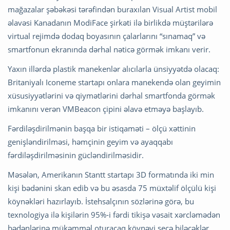
mağazalar şəbəkəsi tərəfindən buraxılan Visual Artist mobil
əlavəsi Kanadanın ModiFace şirkəti ilə birlikdə müştərilərə
virtual rejimdə dodaq boyasının çalarlarını “sınamaq” və
smartfonun ekranında dərhal nəticə görmək imkanı verir.
Yaxın illərdə plastik manekenlər alıcılarla ünsiyyətdə olacaq:
Britaniyalı Iconeme startapı onlara manekendə olan geyimin
xüsusiyyətlərini və qiymətlərini dərhal smartfonda görmək
imkanını verən VMBeacon çipini əlavə etməyə başlayıb.
Fərdiləşdirilmənin başqa bir istiqaməti – ölçü xəttinin
genişləndirilməsi, həmçinin geyim və ayaqqabı
fərdiləşdirilməsinin gücləndirilməsidir.
Məsələn, Amerikanın Stantt startapı 3D formatında iki min
kişi bədənini skan edib və bu əsasda 75 müxtəlif ölçülü kişi
köynəkləri hazırlayıb. İstehsalçının sözlərinə görə, bu
texnologiya ilə kişilərin 95%-i fərdi tikişə vəsait xərcləmədən
bədənlərinə mükəmməl oturacaq köynəyi seçə biləcəklər.