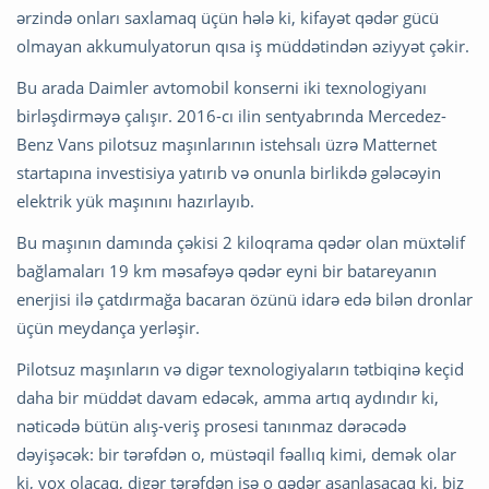
ərzində onları saxlamaq üçün hələ ki, kifayət qədər gücü
olmayan akkumulyatorun qısa iş müddətindən əziyyət çəkir.
Bu arada Daimler avtomobil konserni iki texnologiyanı
birləşdirməyə çalışır. 2016-cı ilin sentyabrında Mercedez-
Benz Vans pilotsuz maşınlarının istehsalı üzrə Matternet
startapına investisiya yatırıb və onunla birlikdə gələcəyin
elektrik yük maşınını hazırlayıb.
Bu maşının damında çəkisi 2 kiloqrama qədər olan müxtəlif
bağlamaları 19 km məsafəyə qədər eyni bir batareyanın
enerjisi ilə çatdırmağa bacaran özünü idarə edə bilən dronlar
üçün meydança yerləşir.
Pilotsuz maşınların və digər texnologiyaların tətbiqinə keçid
daha bir müddət davam edəcək, amma artıq aydındır ki,
nəticədə bütün alış-veriş prosesi tanınmaz dərəcədə
dəyişəcək: bir tərəfdən o, müstəqil fəallıq kimi, demək olar
ki, yox olacaq, digər tərəfdən isə o qədər asanlaşacaq ki, biz