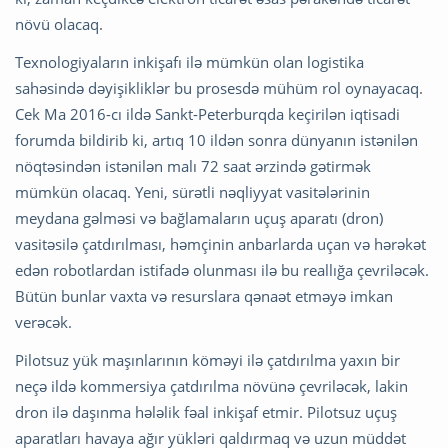
növü olacaq.
Texnologiyaların inkişafı ilə mümkün olan logistika
sahəsində dəyişikliklər bu prosesdə mühüm rol oynayacaq.
Cek Ma 2016-cı ildə Sankt-Peterburqda keçirilən iqtisadi
forumda bildirib ki, artıq 10 ildən sonra dünyanın istənilən
nöqtəsindən istənilən malı 72 saat ərzində gətirmək
mümkün olacaq. Yeni, sürətli nəqliyyat vasitələrinin
meydana gəlməsi və bağlamaların uçuş aparatı (dron)
vasitəsilə çatdırılması, həmçinin anbarlarda uçan və hərəkət
edən robotlardan istifadə olunması ilə bu reallığa çevriləcək.
Bütün bunlar vaxta və resurslara qənaət etməyə imkan
verəcək.
Pilotsuz yük maşınlarının köməyi ilə çatdırılma yaxın bir
neçə ildə kommersiya çatdırılma növünə çevriləcək, lakin
dron ilə daşınma hələlik fəal inkişaf etmir. Pilotsuz uçuş
aparatları havaya ağır yükləri qaldırmaq və uzun müddət