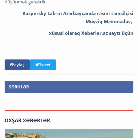
düşünmək gərəkdir.
Kaspersky Lab-ın Azərbaycanda rəsmi təmsilçisi
Müşviq Məmmədov,
xüsusi olaraq Xeberler.az saytı üçün
Paylaş
Tweet
ŞƏRHLƏR
OXŞAR XƏBƏRLƏR