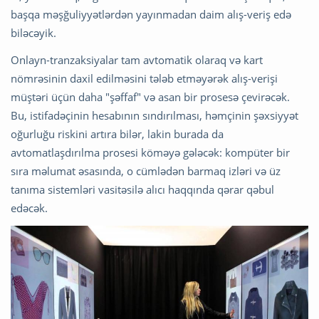
başqa məşğuliyyətlərdən yayınmadan daim alış-veriş edə
biləcəyik.
Onlayn-tranzaksiyalar tam avtomatik olaraq və kart
nömrəsinin daxil edilməsini tələb etməyərək alış-verişi
müştəri üçün daha "şəffaf" və asan bir prosesə çevirəcək.
Bu, istifadəçinin hesabının sındırılması, həmçinin şəxsiyyət
oğurluğu riskini artıra bilər, lakin burada da
avtomatlaşdırılma prosesi köməyə gələcək: kompüter bir
sıra məlumat əsasında, o cümlədən barmaq izləri və üz
tanıma sistemləri vasitəsilə alıcı haqqında qərar qəbul
edəcək.