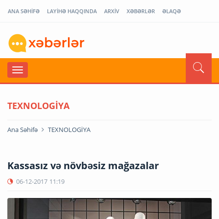
ANA SƏHİFƏ
LAYİHƏ HAQQINDA
ARXİV
XƏBƏRLƏR
ƏLAQƏ
TEXNOLOGİYA
Ana Səhifə
TEXNOLOGİYA
Kassasız və növbəsiz mağazalar
06-12-2017
11:19