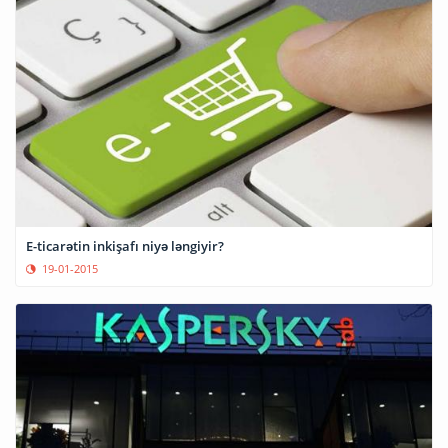
E-ticarətin inkişafı niyə ləngiyir?
19-01-2015