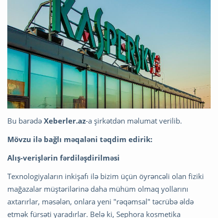
Bu barədə
Xeberler.az
-a şirkətdən məlumat verilib.
Mövzu ilə bağlı məqaləni təqdim edirik:
Alış-verişlərin fərdiləşdirilməsi
Texnologiyaların inkişafı ilə bizim üçün öyrəncəli olan fiziki
mağazalar müştərilərinə daha mühüm olmaq yollarını
axtarırlar, məsələn, onlara yeni "rəqəmsal" təcrübə əldə
etmək fürsəti yaradırlar. Belə ki, Sephora kosmetika