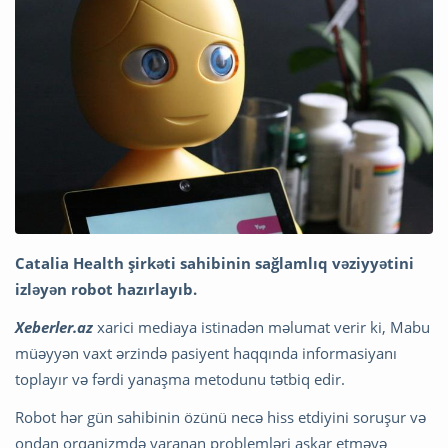
Catalia Health şirkəti sahibinin sağlamlıq vəziyyətini
izləyən robot hazırlayıb.
Xeberler.az
xarici mediaya istinadən məlumat verir ki, Mabu
müəyyən vaxt ərzində pasiyent haqqında informasiyanı
toplayır və fərdi yanaşma metodunu tətbiq edir.
Robot hər gün sahibinin özünü necə hiss etdiyini soruşur və
ondan orqanizmdə yaranan problemləri aşkar etməyə