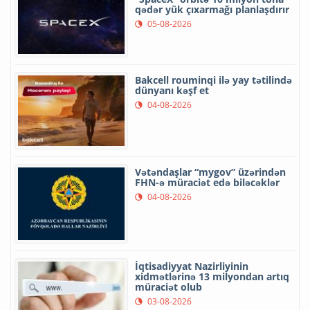
qədər yük çıxarmağı planlaşdırır
05-08-2026
Bakcell rouminqi ilə yay tətilində
dünyanı kəşf et
04-08-2026
Vətəndaşlar “mygov” üzərindən
FHN-ə müraciət edə biləcəklər
04-08-2026
İqtisadiyyat Nazirliyinin
xidmətlərinə 13 milyondan artıq
müraciət olub
03-08-2026