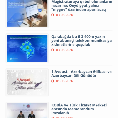
Magistraturaya qəbul olunanların
nəzərinə: Qeydiyyat yalnız
“mygov” üzərindən aparılacaq
03-08-2026
Qarabağda bu il 3 400-ə yaxın
yeni abunəçi telekommunikasiya
xidmətlərinə qoşulub
03-08-2026
1 Avqust - Azərbaycan Əlifbası və
Azərbaycan Dili Günüdür
01-08-2026
KOBİA və Türk Ticarət Mərkəzi
arasında Memorandum
imzalanıb