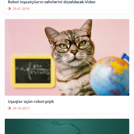
Robot inşaatçıların səhvlərini düzəldəcək-Video
29-01-2018
Uşaqlar üçün robot-pişik
24-10-2017