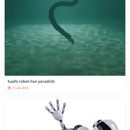
Sualtı robot-ilan yaradılıb
21-04-2016