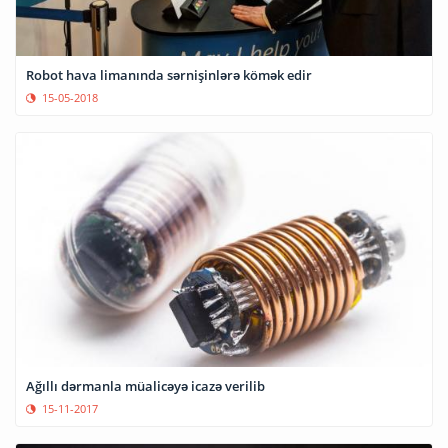
Robot hava limanında sərnişinlərə kömək edir
15-05-2018
Ağıllı dərmanla müalicəyə icazə verilib
15-11-2017