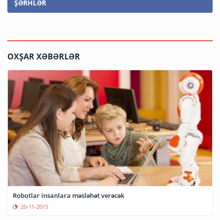
ŞƏRHLƏR
OXŞAR XƏBƏRLƏR
Robotlar insanlara məsləhət verəcək
20-11-2015