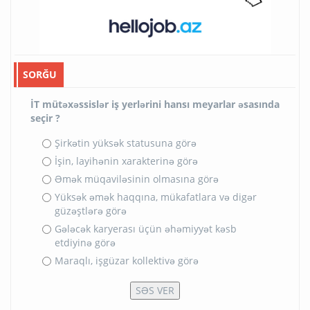
SORĞU
İT mütəxəssislər iş yerlərini hansı meyarlar əsasında
seçir ?
Şirkətin yüksək statusuna görə
İşin, layihənin xarakterinə görə
Əmək müqaviləsinin olmasına görə
Yüksək əmək haqqına, mükafatlara və digər
güzəştlərə görə
Gələcək karyerası üçün əhəmiyyət kəsb
etdiyinə görə
Maraqlı, işgüzar kollektivə görə