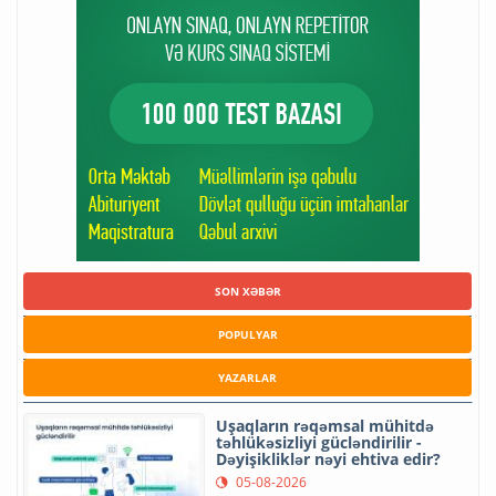
SON XƏBƏR
POPULYAR
YAZARLAR
Uşaqların rəqəmsal mühitdə
təhlükəsizliyi gücləndirilir -
Dəyişikliklər nəyi ehtiva edir?
05-08-2026