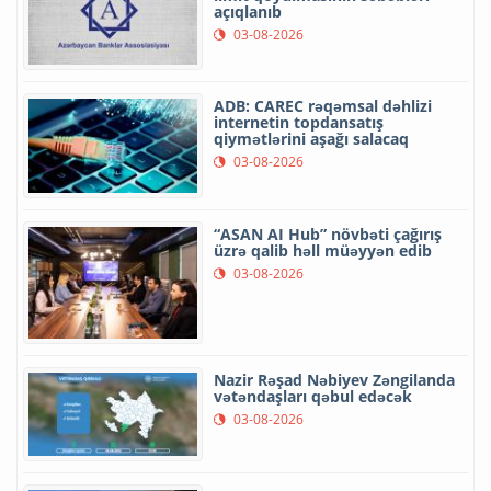
açıqlanıb
03-08-2026
ADB: CAREC rəqəmsal dəhlizi
internetin topdansatış
qiymətlərini aşağı salacaq
03-08-2026
“ASAN AI Hub” növbəti çağırış
üzrə qalib həll müəyyən edib
03-08-2026
Nazir Rəşad Nəbiyev Zəngilanda
vətəndaşları qəbul edəcək
03-08-2026