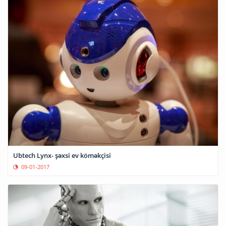
Ubtech Lynx- şəxsi ev köməkçisi
09-01-2017