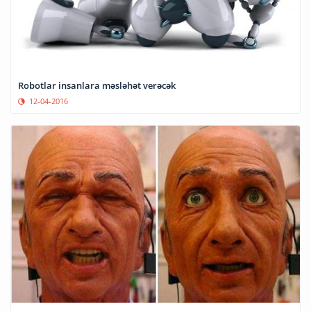
Robotlar insanlara məsləhət verəcək
12-04-2016