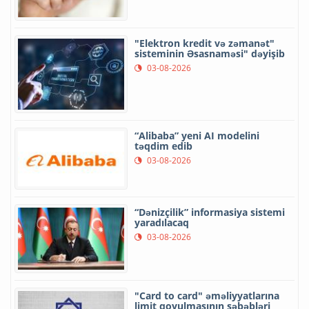
"Elektron kredit və zəmanət"
sisteminin Əsasnaməsi" dəyişib
03-08-2026
“Alibaba” yeni AI modelini
təqdim edib
03-08-2026
“Dənizçilik” informasiya sistemi
yaradılacaq
03-08-2026
"Card to card" əməliyyatlarına
limit qoyulmasının səbəbləri