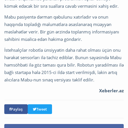
kömək edəcək bir sıra suallara cavab verməsini xahiş edir.
Mabu pasiyentə dərman qəbulunu xatırladır və onun
haqqında topladığı məlumatlara əsaslanaraq müəyyən
məsləhətlər verir. Bir gün ərzində toplanmış informasiyanı
sahibini müalicə edən həkimə göndərir.
İstehsalçılar robotla ünsiyyətin daha rahat olması üçün onu
hərəkət sensorları ilə təchiz ediblər. Bunun sayəsində Mabu
həmsöhbəti ilə göz təması qura bilir. Robotun yaradılması ilə
bağlı startapa hələ 2015-ci ildə start verilmişdi, lakin artıq
alıcılara Mabu-nun sınaq versiyası təklif edilir.
Xeberler.az
Paylaş
Tweet