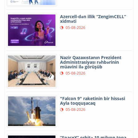
Azercell-dən illik “ZengimCELL”
xidməti
05-08-2026
Nazir Qazaxıstanın Prezident
Administrasiyası rəhbərinin
müavini ilə görüşüb
05-08-2026
"Falcon 9" raketinin bir hissəsi
Ayla toqquşacaq
05-08-2026
“SpaceX” orbitə 10 milyon tona