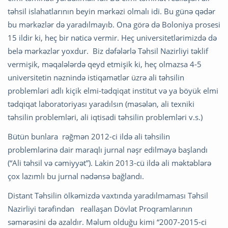
təhsil islahatlarının beyin mərkəzi olmalı idi. Bu günə qədər
bu mərkəzlər də yaradılmayıb. Ona görə də Boloniya prosesi
15 ildir ki, heç bir nəticə vermir. Heç universitetlərimizdə də
belə mərkəzlər yoxdur. Biz dəfələrlə Təhsil Nazirliyi təklif
vermişik, məqalələrdə qeyd etmişik ki, heç olmazsa 4-5
universitetin nəznində istiqamətlər üzrə ali təhsilin
problemləri adlı kiçik elmi-tədqiqat institut və ya böyük elmi
tədqiqat laboratoriyası yaradılsın (məsələn, ali texniki
təhsilin problemləri, ali iqtisadi təhsilin problemləri v.s.)
Bütün bunlara rəğmən 2012-ci ildə ali təhsilin
problemlərinə dair maraqlı jurnal nəşr edilməyə başlandı
(“Ali təhsil və cəmiyyət”). Lakin 2013-cü ildə ali məktəblərə
çox lazımlı bu jurnal nədənsə bağlandı.
Distant Təhsilin ölkəmizdə vaxtında yaradılmaması Təhsil
Nazirliyi tərəfindən reallaşan Dövlət Proqramlarının
səmərəsini də azaldır. Məlum olduğu kimi “2007-2015-ci