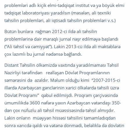
problemləri adlı kiçik elmi-tədqiqat institut və ya böyük elmi
tədqiqat laboratoriyası yaradılsın (məsələn, ali texniki
təhsilin problemləri, ali iqtisadi təhsilin problemləri v.s.)
Bütün bunlara rəğmən 2012-ci ildə ali təhsilin
problemlərinə dair maraqlı jurnal nəşr edilməyə başlandı
(“Ali təhsil və cəmiyyət”). Lakin 2013-cü ildə ali məktəblərə
çox lazımlı bu jurnal nədənsə bağlandı.
Distant Təhsilin ölkəmizdə vaxtında yaradılmaması Təhsil
Nazirliyi tərəfindən reallaşan Dövlət Proqramlarının
səmərəsini də azaldır. Məlum olduğu kimi “2007-2015-ci
illərdə Azərbaycan gənclərinin xarici ölkələrdə təhsili üzrə
Dövlət Proqramı” qəbul edilmişdi. Proqram çərçivəsində
ümumilikdə 3600 nəfərə yaxın Azərbaycan vətəndaşı 350-
dən çox nüfuzlu ali təhsil müəssisəsində təhsil almışdır.
Lakin onların müəyyən hissəsi təhsilini tamamladıqdan
sonra xarıcdə qaldı və vətənə dönmədi, beləliklə də dövlətin