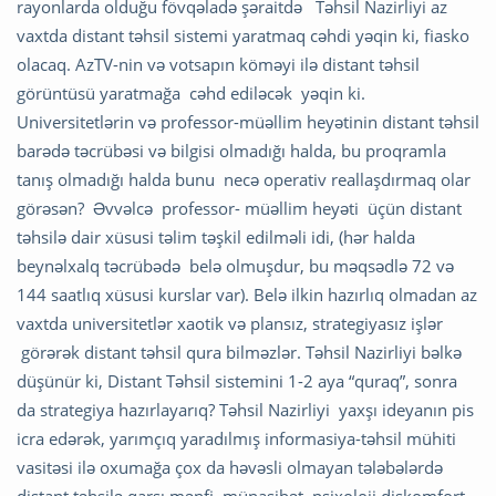
rayonlarda olduğu fövqəladə şəraitdə Təhsil Nazirliyi az
vaxtda distant təhsil sistemi yaratmaq cəhdi yəqin ki, fiasko
olacaq. AzTV-nin və votsapın köməyi ilə distant təhsil
görüntüsü yaratmağa cəhd ediləcək yəqin ki.
Universitetlərin və professor-müəllim heyətinin distant təhsil
barədə təcrübəsi və bilgisi olmadığı halda, bu proqramla
tanış olmadığı halda bunu necə operativ reallaşdırmaq olar
görəsən? Əvvəlcə professor- müəllim heyəti üçün distant
təhsilə dair xüsusi təlim təşkil edilməli idi, (hər halda
beynəlxalq təcrübədə belə olmuşdur, bu məqsədlə 72 və
144 saatlıq xüsusi kurslar var). Belə ilkin hazırlıq olmadan az
vaxtda universitetlər xaotik və plansız, strategiyasız işlər
görərək distant təhsil qura bilməzlər. Təhsil Nazirliyi bəlkə
düşünür ki, Distant Təhsil sistemini 1-2 aya “quraq”, sonra
da strategiya hazırlayarıq? Təhsil Nazirliyi yaxşı ideyanın pis
icra edərək, yarımçıq yaradılmış informasiya-təhsil mühiti
vasitəsi ilə oxumağa çox da həvəsli olmayan tələbələrdə
distant təhsilə qarşı mənfi münasibət, psixoloji diskomfort