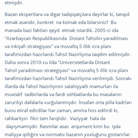
etmişdir.
Bəzən ekspertlərə və digər tədqiqatçılara deyirlər ki, tənqid
etmək asandır, konkret nə kömək edə bilərsiniz? Bu
mənada bəzi faktları qeyd etmək istərdik. 2005-ci idə
"Azərbaycan Respublikasında Distant Təhsilin yaradılması
və inkişafı strategiyası" və müvafiq 5 illik icra planı
tərəfimizdən hazırlanıb Təhsil Nazirliyinə təqdim edilmişdir.
Daha sonra 2010-cu ildə "Universitetlərdə Distant
Təhsil yaradılması strategiyası" və müvafiq 5 illik icra planı
tərəfimizdən hazırlanıb Təhsil Nazirliyinə verilmişdi. Sonrakı
illərdə də Təhsil Nazirliyinin səlahiyyətli məmurları ilə
müxtəlif tədbirlərdə və fərdi söhbətlərdə bu məsələnin
zəruriliyi dəfələrlə vurğulanmışdır. İnsafən orta pillə kadrları
bunu etiraf edirdilər hər zaman, amma hiss edilirdi ki,
rəhbərliyin fikri tam fərqlidir. Vəziyyət hələ də
dəyişməmişdir. Rəsmilər əsas arqument kimi bu işdə
maliyyə qıtlığını və normativ bazanın yoxluğunu göstərirlər.