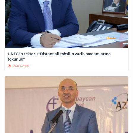
UNEC-in rektoru “Distant ali təhsilin vacib məqamlarına
toxunub"
29-03-2020