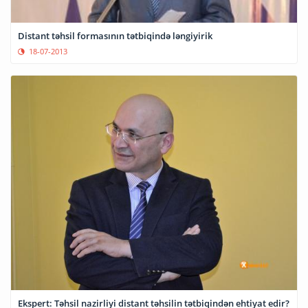
Distant təhsil formasının tətbiqində ləngiyirik
18-07-2013
Ekspert: Təhsil nazirliyi distant təhsilin tətbiqindən ehtiyat edir?