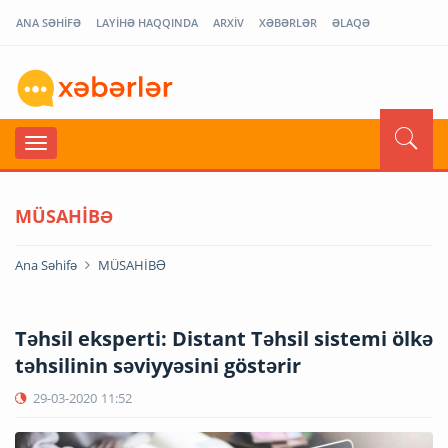
ANA SƏHİFƏ
LAYİHƏ HAQQINDA
ARXİV
XƏBƏRLƏR
ƏLAQƏ
MÜSAHİBƏ
Ana Səhifə
MÜSAHİBƏ
Təhsil eksperti: Distant Təhsil sistemi ölkə
təhsilinin səviyyəsini göstərir
29-03-2020
11:52