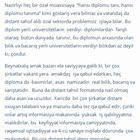
Nazirliyi heç bir özəl müəssisəyə “hansı diplomu tanı, hansı
diplomu tanıma” kimi göstəriş verə bilməz və vətəndaş da
distant təhsil alıb özəl sektorda problemsiz işləyə bilər. Bu
diplom yerli universitetlərin verdiyi diplomlardan fərqli
olaraq bütün dünyada tanınır, bu diplomun arxasında olan
bilik və bacarıq yerli universitetlərin verdiyi bilikdən az deyil
ki, çoxdur.
Beynəlxalq əmək bazarı elə səviyyəyə gəlib ki, bir çox
şirkətlər vakant yerə əməkdaş işə qəbul edərkən, heç
diploma da baxmırlar, əsas namizədin real bilik, bacarıq və
səriştəsidir. Buna da distant təhsil formatında nail olmaq
daha asan və ucuzdur. Xaricdə bir çox şirkətlər distant
oxuyan tələbəni və ya məzunu daha tez işə qəbul edir, çünki
onlar artıq informasiya məkanında yüksək iş qabiliyyətinə
malikdirlər, bu keyfiyyət informasiya cəmiyyətində,
rəqəmsal iqtisadiyyat və 4-cü sənaye inqilabı dövründə çox
mühümdür. Bir çox distant təhsil almış məzunlar