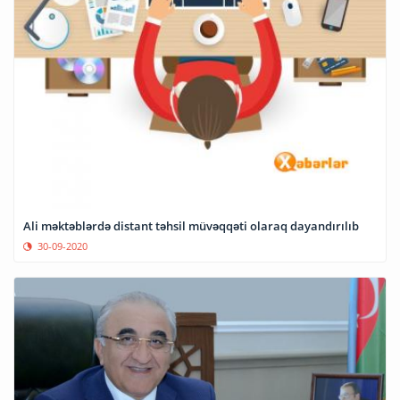
Ali məktəblərdə distant təhsil müvəqqəti olaraq dayandırılıb
30-09-2020