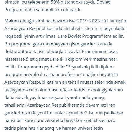
olmasa bu tələbələrin 50% distant oxusaydı, Dövlət
Proqramı daha səmərəli icra olunardı.
Məlum olduğu kimi hal hazırda isə “2019-2023-cü illər üçün
Azərbaycan Respublikasında ali təhsil sisteminin beynəlxalq
rəqabətliliyinin artırılması üzrə Dövlət Proqramı” icra edilir.
Bu proqrama görə də müəyyən qism gənclər xarıcdə
doktorantura təhsili alacaqlar. Dövlət Proqramının əsas
hissəsi isə 5 istiqamət üzrə ikili diplom verilməsinə həsr
edilib. Proqramda qeyd edilir: “Beynəlxalq ikili diplom
proqramları yolu ilə əcnəbi professor-müəllim heyətinin
Azərbaycan Respublikasının ali təhsil müəssisələrində əmək
fəaliyyətinə cəlb olunması müasir tədris texnologiyalarının
daha sürətli yayılmasına şərait yaratmaqla yanaşı,
təhsillərini Azərbaycan Respublikasında davam etdirən
gənclərimizə də yeni imkanlar açmalıdır”. Bu məqsədlə hər
hansı bir xarici unuversitetlə birgə konkret ixtisas üzrə
tədris planı hazırlanacaq və həmən universitetin