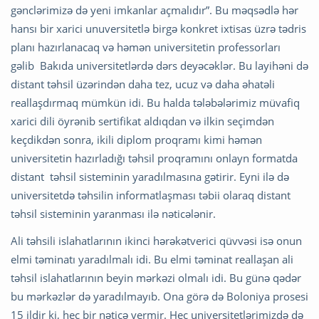
gənclərimizə də yeni imkanlar açmalıdır”. Bu məqsədlə hər
hansı bir xarici unuversitetlə birgə konkret ixtisas üzrə tədris
planı hazırlanacaq və həmən universitetin professorları
gəlib Bakıda universitetlərdə dərs deyəcəklər. Bu layihəni də
distant təhsil üzərindən daha tez, ucuz və daha əhatəli
reallaşdırmaq mümkün idi. Bu halda tələbələrimiz müvafiq
xarici dili öyrənib sertifikat aldıqdan və ilkin seçimdən
keçdikdən sonra, ikili diplom proqramı kimi həmən
universitetin hazırladığı təhsil proqramını onlayn formatda
distant təhsil sisteminin yaradılmasına gətirir. Eyni ilə də
universitetdə təhsilin informatlaşması təbii olaraq distant
təhsil sisteminin yaranması ilə nəticələnir.
Ali təhsili islahatlarının ikinci hərəkətverici qüvvəsi isə onun
elmi təminatı yaradılmalı idi. Bu elmi təminat reallaşan ali
təhsil islahatlarının beyin mərkəzi olmalı idi. Bu günə qədər
bu mərkəzlər də yaradılmayıb. Ona görə də Boloniya prosesi
15 ildir ki, heç bir nəticə vermir. Heç universitetlərimizdə də