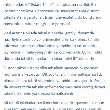
inkişaf edərək “Distant Təhsil” institutlarına çevrildi. Bu
institutlar öz böyük potensialı ilə universitetlərdə distant
təhsil sistemi yaratdılar. Bizim universitetlərdə bu işlə indi
hansı infrastruktur məşğuldur görəsən?
20 il ərzində ölkədə təhsil islahatları getdiyi dönəmdə
nazirliyin nəznində və universitetlərin tərkibində təhsilin
informatlaşması mərkəzlərinin yaradılması və onların
layihələrinin maliyyələşdirilməsi çox vacib idi. Çünki indiki
dönəmdə təhsil islahatlarının lokomotivi İKT olmalıdır.
Distant təhsil sistemi ölkə təhsilinin səviyyəsini göstərən
mühüm indikatordur. Ölkədə təhsilin informatlaşması təbii
olaraq distant təhsil sisteminin yaradılmasına gətirir. Eyni ilə
də universitetdə təhsilin informatlaşması təbii olaraq distant
təhsil sisteminin yaranması ilə nəticələnir.
Ali təhsili islahatlarının ikinci hərəkətverici qüvvəsi isə onun
elmi təminatı yaradılmalı idi. Bu elmi təminat reallaşan ali