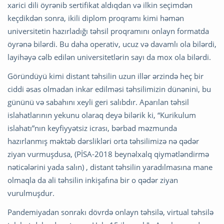
xarici dili öyrənib sertifikat aldıqdan və ilkin seçimdən
keçdikdən sonra, ikili diplom proqramı kimi həmən
universitetin hazırladığı təhsil proqramını onlayn formatda
öyrənə bilərdi. Bu daha operativ, ucuz və davamlı ola bilərdi,
layihəyə cəlb edilən universitetlərin sayı da mox ola bilərdi.
Göründüyü kimi distant təhsilin uzun illər ərzində heç bir
ciddi əsas olmadan inkar edilməsi təhsilimizin dünənini, bu
gününü və sabahını xeyli geri salıbdır. Aparılan təhsil
islahatlarının yekunu olaraq deyə bilərik ki, “Kurikulum
islahatı”nın keyfiyyətsiz icrası, bərbad məzmunda
hazırlanmış məktəb dərslikləri orta təhsilimizə nə qədər
ziyan vurmuşdusa, (PİSA-2018 beynəlxalq qiymətləndirmə
nəticələrini yada salın) , distant təhsilin yaradılmasına mane
olmaqla da ali təhsilin inkişafına bir o qədər ziyan
vurulmuşdur.
Pandemiyadan sonrakı dövrdə onlayn təhsilə, virtual təhsilə