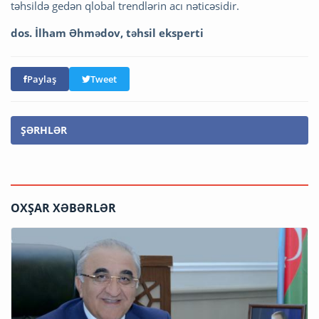
təhsildə gedən qlobal trendlərin acı nəticəsidir.
dos. İlham Əhmədov, təhsil eksperti
Paylaş
Tweet
ŞƏRHLƏR
OXŞAR XƏBƏRLƏR