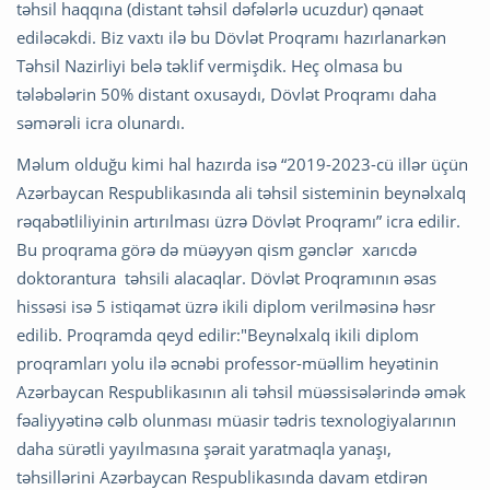
təhsil haqqına (distant təhsil dəfələrlə ucuzdur) qənaət
ediləcəkdi. Biz vaxtı ilə bu Dövlət Proqramı hazırlanarkən
Təhsil Nazirliyi belə təklif vermişdik. Heç olmasa bu
tələbələrin 50% distant oxusaydı, Dövlət Proqramı daha
səmərəli icra olunardı.
Məlum olduğu kimi hal hazırda isə “2019-2023-cü illər üçün
Azərbaycan Respublikasında ali təhsil sisteminin beynəlxalq
rəqabətliliyinin artırılması üzrə Dövlət Proqramı” icra edilir.
Bu proqrama görə də müəyyən qism gənclər xarıcdə
doktorantura təhsili alacaqlar. Dövlət Proqramının əsas
hissəsi isə 5 istiqamət üzrə ikili diplom verilməsinə həsr
edilib. Proqramda qeyd edilir:"Beynəlxalq ikili diplom
proqramları yolu ilə əcnəbi professor-müəllim heyətinin
Azərbaycan Respublikasının ali təhsil müəssisələrində əmək
fəaliyyətinə cəlb olunması müasir tədris texnologiyalarının
daha sürətli yayılmasına şərait yaratmaqla yanaşı,
təhsillərini Azərbaycan Respublikasında davam etdirən