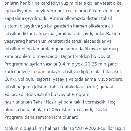
onların hər birinə xərclədiyi yüz minlərlə dollar vəsait ölkə
iqtisadiyyatına xeyir vermədi, real olaraq ölkəmizin insan
kapitalına çevrilmədi. Amma ölkəmizdə distant təhsil
sistemi olsaydı və ya bu gənclərin həmən ölkələrdə ali
təhsilini distant almasına şərait yaradılsaydı, onlar Bakıda
yaşayaraq həmən universitetlrdə təhsil alacaqdılar və
təhsillərini də tamamladıqdan sonra da ölkəyə qayıtmaq
kimi problem olmayacaqdı. Digər tərəfdən bu Dövlət
Proqramına ayrlan vəsaitə 3-4 min yox, 20-25 min gənc
xarici universitetdən onlayn təhsil və diplom ala biləcəkdi.
Çünki, yol pulu, sığorta, yaşayış və qidalanma v.s. xərclərə,
təhsil haqqına (distant təhsil dəfələrlə ucuzdur) qənaət
ediləcəkdi. Biz vaxtı ilə bu Dövlət Proqramı
hazırlanarkən Təhsil Nazirliyi belə təklif vermişdik. Heç
olmasa bu tələbələrin 50% distant oxusaydı, Dövlət
Proqramı daha səmərəli icra olunardı.
Məlum olduğu kimi hal hazırda isə “2019-2023-cü illər üçün