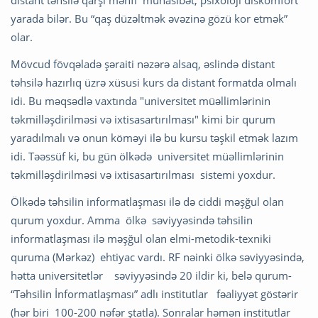
yarada bilər. Bu “qaş düzəltmək əvəzinə gözü kor etmək”
olar.
Mövcud fövqəladə şəraiti nəzərə alsaq, əslində distant
təhsilə hazırlıq üzrə xüsusi kurs da distant formatda olmalı
idi. Bu məqsədlə vaxtında "universitet müəllimlərinin
təkmilləşdirilməsi və ixtisasartırılması" kimi bir qurum
yaradılmalı və onun köməyi ilə bu kursu təşkil etmək lazım
idi. Təəssüf ki, bu gün ölkədə universitet müəllimlərinin
təkmilləşdirilməsi və ixtisasartırılması sistemi yoxdur.
Ölkədə təhsilin informatlaşması ilə də ciddi məşğul olan
qurum yoxdur. Amma ölkə səviyyəsində təhsilin
informatlaşması ilə məşğul olan elmi-metodik-texniki
quruma (Mərkəz) ehtiyac vardı. RF nəinki ölkə səviyyəsində,
hətta universitetlər səviyyəsində 20 ildir ki, belə qurum-
“Təhsilin İnformatlaşması” adlı institutlar fəaliyyət göstərir
(hər biri 100-200 nəfər ştatla). Sonralar həmən institutlar