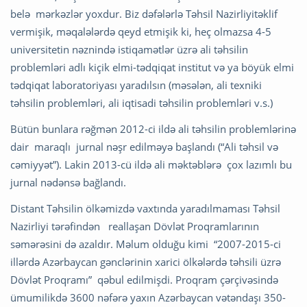
belə mərkəzlər yoxdur. Biz dəfələrlə Təhsil Nazirliyitəklif
vermişik, məqalələrdə qeyd etmişik ki, heç olmazsa 4-5
universitetin nəznində istiqamətlər üzrə ali təhsilin
problemləri adlı kiçik elmi-tədqiqat institut və ya böyük elmi
tədqiqat laboratoriyası yaradılsın (məsələn, ali texniki
təhsilin problemləri, ali iqtisadi təhsilin problemləri v.s.)
Bütün bunlara rəğmən 2012-ci ildə ali təhsilin problemlərinə
dair maraqlı jurnal nəşr edilməyə başlandı (“Ali təhsil və
cəmiyyət”). Lakin 2013-cü ildə ali məktəblərə çox lazımlı bu
jurnal nədənsə bağlandı.
Distant Təhsilin ölkəmizdə vaxtında yaradılmaması Təhsil
Nazirliyi tərəfindən reallaşan Dövlət Proqramlarının
səmərəsini də azaldır. Məlum olduğu kimi “2007-2015-ci
illərdə Azərbaycan gənclərinin xarici ölkələrdə təhsili üzrə
Dövlət Proqramı” qəbul edilmişdi. Proqram çərçivəsində
ümumilikdə 3600 nəfərə yaxın Azərbaycan vətəndaşı 350-