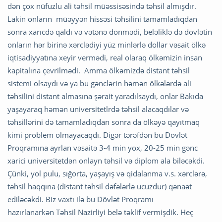
dən çox nüfuzlu ali təhsil müəssisəsində təhsil almışdır.
Lakin onların müəyyən hissəsi təhsilini tamamladıqdan
sonra xarıcdə qaldı və vətənə dönmədi, beləliklə də dövlətin
onların hər birinə xərclədiyi yüz minlərlə dollar vəsait ölkə
iqtisadiyyatına xeyir vermədi, real olaraq ölkəmizin insan
kapitalına çevrilmədi. Amma ölkəmizdə distant təhsil
sistemi olsaydı və ya bu gənclərin həmən ölkələrdə ali
təhsilini distant almasına şərait yaradılsaydı, onlar Bakıda
yaşayaraq həmən universitetlrdə təhsil alacaqdılar və
təhsillərini də tamamladıqdan sonra da ölkəyə qayıtmaq
kimi problem olmayacaqdı. Digər tərəfdən bu Dövlət
Proqramına ayrlan vəsaitə 3-4 min yox, 20-25 min gənc
xarici universitetdən onlayn təhsil və diplom ala biləcəkdi.
Çünki, yol pulu, sığorta, yaşayış və qidalanma v.s. xərclərə,
təhsil haqqına (distant təhsil dəfələrlə ucuzdur) qənaət
ediləcəkdi. Biz vaxtı ilə bu Dövlət Proqramı
hazırlanarkən Təhsil Nazirliyi belə təklif vermişdik. Heç