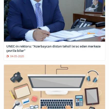
UNEC-in rektoru: “Azərbaycan distan təhsil ixrac edən mərkəzə
çevrilə bilər”
04-05-2020