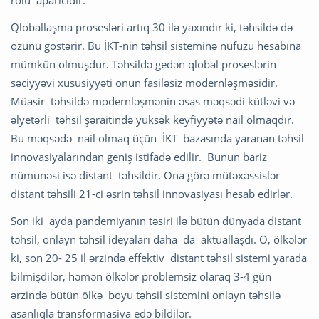
Qloballaşma prosesləri artıq 30 ilə yaxındır ki, təhsildə də
özünü göstərir. Bu İKT-nin təhsil sisteminə nüfuzu hesabına
mümkün olmuşdur. Təhsildə gedən qlobal proseslərin
səciyyəvi xüsusiyyəti onun fasiləsiz modernləşməsidir.
Müasir təhsildə modernləşmənin əsas məqsədi kütləvi və
əlyetərli təhsil şəraitində yüksək keyfiyyətə nail olmaqdır.
Bu məqsədə nail olmaq üçün İKT bazasında yaranan təhsil
innovasiyalarından geniş istifadə edilir. Bunun bariz
nümunəsi isə distant təhsildir. Ona görə mütəxəssislər
distant təhsili 21-ci əsrin təhsil innovasiyası hesab edirlər.
Son iki ayda pandemiyanın təsiri ilə bütün dünyada distant
təhsil, onlayn təhsil ideyaları daha da aktuallaşdı. O, ölkələr
ki, son 20- 25 il ərzində effektiv distant təhsil sistemi yarada
bilmişdilər, həmən ölkələr problemsiz olaraq 3-4 gün
ərzində bütün ölkə boyu təhsil sistemini onlayn təhsilə
asanlıqla transformasiya edə bildilər.