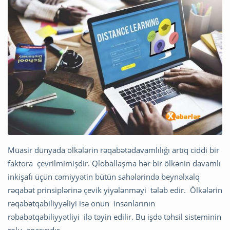
Müasir dünyada ölkələrin rəqabətədavamlılığı artıq ciddi bir
faktora çev­rilmimişdir. Qloballaşma hər bir ölkənin davamlı
inkişafı üçün cəmiyyətin bütün sahələrində beynəlxalq
rəqabət prinsiplərinə çevik yiyələnməyi tələb edir. Ölkələrin
rəqabətqabiliyyəliyi isə onun insanlarının
rəbabətqabiliyyətliyi ilə təyin edilir. Bu işdə təhsil sisteminin
rolu aparıcıdır.