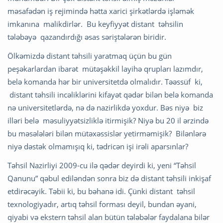
məsafədən iş rejimində hətta xarici şirkətlərdə işləmək
imkanına malikdirlər. Bu keyfiyyət distant təhsilin
tələbəyə qazandırdığı əsas səriştələrən biridir.
Ölkəmizdə distant təhsili yaratmaq üçün bu gün
peşəkarlardan ibarət mütəşəkkil layihə qrupları lazımdır,
belə komanda hər bir universitetdə olmalıdır. Təəssüf ki,
distant təhsili incəliklərini kifayət qədər bilən belə komanda
nə universitetlərdə, nə də nazirlikdə yoxdur. Bəs niyə biz
illəri belə məsuliyyətsizliklə itirmişik? Niyə bu 20 il ərzində
bu məsələləri bilən mütəxəssislər yetirməmişik? Bilənlərə
niyə dəstək olmamışıq ki, tədricən işi irəli aparsınlar?
Təhsil Nazirliyi 2009-cu ilə qədər deyirdi ki, yeni “Təhsil
Qanunu” qəbul ediləndən sonra biz də distant təhsili inkişaf
etdirəcəyik. Təbii ki, bu bəhanə idi. Çünki distant təhsil
texnologiyadır, artıq təhsil forması deyil, bundan əyani,
qiyabi və ekstern təhsil alan bütün tələbələr faydalana bilər