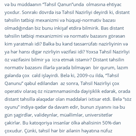
və bu müddəanın “Təhsil Qanun”unda olmasına ehtiyac
yoxdur. Sonrakı dövrdə isə Təhsil Nazirliyi deyirdi ki, distant
təhsilin tətbiqi mexanizmi və hüquqi-normativ bazası
olmadığından biz bunu inkişaf etdirə bilmirik. Bəs distant
təhsilin tətbiqi mexanizmini və normativ bazasını görəsən
kim yaratmalı idi? Bəlkə bu kənd təssərrüfatı nazirliyinin və
ya hər hansı digər nzirliyin vəzifəsi idi? Yoxsa Təhsil Nazirliyi
öz vəzifəsini bilmir ya icra etmək istəmir? Distant təhsilin
normativ bazasını illərlə yarada bilməyən bir qurum, lazım
gələndə çox cəld işləyirdi. Belə ki, 2009-cu ildə, “Təhsil
Qanunu” qəbul ediləndən az sonra, Təhsil Nazirliyi çox
operativ olaraq öz nizamnaməsində dəyişiklik edərək, orada
distant təhsillə əlaqədar olan maddələri ixtisar etdi. Belə “söz
oyunu” indiyə qədər də davam edir, bunun ziyanını isə bu
gün şagirdlər, valideynlər, müəllimlər, universitetlər
çəkirlər. Bu katoqoriya insanlar ölkə əhalisinin 50%-dən
çoxudur. Çünki, təhsil hər bir ailənin həyatına nüfuz