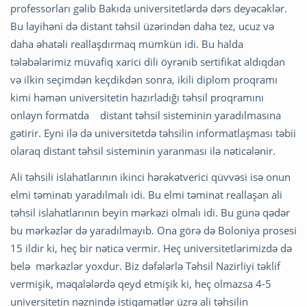
professorları gəlib Bakıda universitetlərdə dərs deyəcəklər.
Bu layihəni də distant təhsil üzərindən daha tez, ucuz və
daha əhatəli reallaşdırmaq mümkün idi. Bu halda
tələbələrimiz müvafiq xarici dili öyrənib sertifikat aldıqdan
və ilkin seçimdən keçdikdən sonra, ikili diplom proqramı
kimi həmən universitetin hazırladığı təhsil proqramını
onlayn formatda distant təhsil sisteminin yaradılmasına
gətirir. Eyni ilə də universitetdə təhsilin informatlaşması təbii
olaraq distant təhsil sisteminin yaranması ilə nəticələnir.
Ali təhsili islahatlarının ikinci hərəkətverici qüvvəsi isə onun
elmi təminatı yaradılmalı idi. Bu elmi təminat reallaşan ali
təhsil islahatlarının beyin mərkəzi olmalı idi. Bu günə qədər
bu mərkəzlər də yaradılmayıb. Ona görə də Boloniya prosesi
15 ildir ki, heç bir nəticə vermir. Heç universitetlərimizdə də
belə mərkəzlər yoxdur. Biz dəfələrlə Təhsil Nazirliyi təklif
vermişik, məqalələrdə qeyd etmişik ki, heç olmazsa 4-5
universitetin nəznində istiqamətlər üzrə ali təhsilin