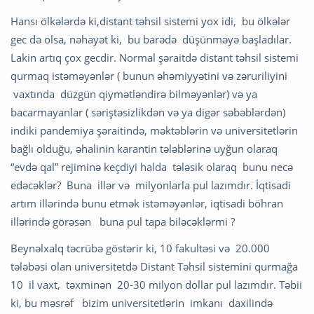
Hansı ölkələrdə ki,distant təhsil sistemi yox idi, bu ölkələr
gec də olsa, nəhayət ki, bu barədə düşünməyə başladılar.
Lakin artıq çox gecdir. Normal şəraitdə distant təhsil sistemi
qurmaq istəməyənlər ( bunun əhəmiyyətini və zəruriliyini
vaxtında düzgün qiymətləndirə bilməyənlər) və ya
bacarmayanlar ( səriştəsizlikdən və ya digər səbəblərdən)
indiki pandemiya şəraitində, məktəblərin və universitetlərin
bağlı olduğu, əhalinin karantin tələblərinə uyğun olaraq
“evdə qal” rejiminə keçdiyi halda tələsik olaraq bunu necə
edəcəklər? Buna illər və milyonlarla pul lazımdır. İqtisadi
artım illərində bunu etmək istəməyənlər, iqtisadi böhran
illərində görəsən buna pul tapa biləcəklərmi ?
Beynəlxalq təcrübə göstərir ki, 10 fakultəsi və 20.000
tələbəsi olan universitetdə Distant Təhsil sistemini qurmağa
10 il vaxt, təxminən 20-30 milyon dollar pul lazımdır. Təbii
ki, bu məsrəf bizim universitetlərin imkanı daxilində