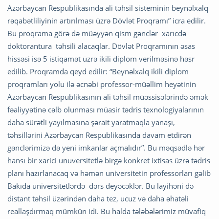
Azərbaycan Respublikasında ali təhsil sisteminin beynəlxalq
rəqabətliliyinin artırılması üzrə Dövlət Proqramı” icra edilir.
Bu proqrama görə də müəyyən qism gənclər xarıcdə
doktorantura təhsili alacaqlar. Dövlət Proqramının əsas
hissəsi isə 5 istiqamət üzrə ikili diplom verilməsinə həsr
edilib. Proqramda qeyd edilir: “Beynəlxalq ikili diplom
proqramları yolu ilə əcnəbi professor-müəllim heyətinin
Azərbaycan Respublikasının ali təhsil müəssisələrində əmək
fəaliyyətinə cəlb olunması müasir tədris texnologiyalarının
daha sürətli yayılmasına şərait yaratmaqla yanaşı,
təhsillərini Azərbaycan Respublikasında davam etdirən
gənclərimizə də yeni imkanlar açmalıdır”. Bu məqsədlə hər
hansı bir xarici unuversitetlə birgə konkret ixtisas üzrə tədris
planı hazırlanacaq və həmən universitetin professorları gəlib
Bakıda universitetlərdə dərs deyəcəklər. Bu layihəni də
distant təhsil üzərindən daha tez, ucuz və daha əhatəli
reallaşdırmaq mümkün idi. Bu halda tələbələrimiz müvafiq