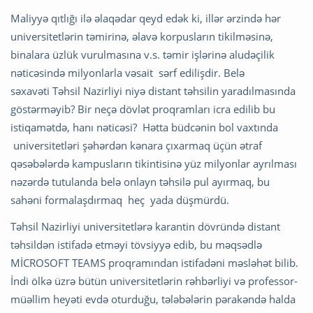
Maliyyə qıtlığı ilə əlaqədar qeyd edək ki, illər ərzində hər
universitetlərin təmirinə, əlavə korpusların tikilməsinə,
binalara üzlük vurulmasına v.s. təmir işlərinə aludəçilik
nəticəsində milyonlarla vəsait sərf edilişdir. Belə
səxavəti Təhsil Nazirliyi niyə distant təhsilin yaradılmasında
göstərməyib? Bir neçə dövlət proqramları icra edilib bu
istiqamətdə, hanı nəticəsi? Hətta büdcənin bol vaxtında
universitetləri şəhərdən kənara çıxarmaq üçün ətraf
qəsəbələrdə kampusların tikintisinə yüz milyonlar ayrılması
nəzərdə tutulanda belə onlayn təhsilə pul ayırmaq, bu
sahəni formalaşdırmaq heç yada düşmürdü.
Təhsil Nazirliyi universitetlərə karantin dövründə distant
təhsildən istifadə etməyi tövsiyyə edib, bu məqsədlə
MİCROSOFT TEAMS proqramından istifadəni məsləhət bilib.
İndi ölkə üzrə bütün universitetlərin rəhbərliyi və professor-
müəllim heyəti evdə oturduğu, tələbələrin pərakəndə halda