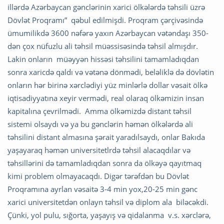
illərdə Azərbaycan gənclərinin xarici ölkələrdə təhsili üzrə
Dövlət Proqramı” qəbul edilmişdi. Proqram çərçivəsində
ümumilikdə 3600 nəfərə yaxın Azərbaycan vətəndaşı 350-
dən çox nüfuzlu ali təhsil müəssisəsində təhsil almışdır.
Lakin onların müəyyən hissəsi təhsilini tamamladıqdan
sonra xaricdə qaldı və vətənə dönmədi, beləliklə də dövlətin
onların hər birinə xərclədiyi yüz minlərlə dollar vəsait ölkə
iqtisadiyyatına xeyir vermədi, real olaraq ölkəmizin insan
kapitalına çevrilmədi. Amma ölkəmizdə distant təhsil
sistemi olsaydı və ya bu gənclərin həmən ölkələrdə ali
təhsilini distant almasına şərait yaradılsaydı, onlar Bakıda
yaşayaraq həmən universitetlrdə təhsil alacaqdılar və
təhsillərini də tamamladıqdan sonra da ölkəyə qayıtmaq
kimi problem olmayacaqdı. Digər tərəfdən bu Dövlət
Proqramına ayrlan vəsaitə 3-4 min yox,20-25 min gənc
xarici universitetdən onlayn təhsil və diplom ala biləcəkdi.
Çünki, yol pulu, sığorta, yaşayış və qidalanma v.s. xərclərə,