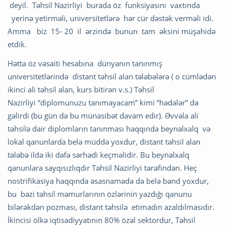
deyil. Təhsil Nazirliyi burada öz funksiyasını vaxtında
yerinə yetirməli, universitetlərə hər cür dəstək verməli idi.
Amma biz 15- 20 il ərzində bunun tam əksini müşahidə
etdik.
Hətta öz vəsaiti hesabına dünyanın tanınmış
universitetlərində distant təhsil alan tələbələrə ( o cümlədən
ikinci ali təhsil alan, kurs bitirən v.s.) Təhsil
Nazirliyi “diplomunuzu tanımayacam” kimi “hədələr” də
gəlirdi (bu gün də bu münasibət davam edir). Əvvəla ali
təhsilə dair diplomların tanınması haqqında beynəlxalq və
lokal qanunlarda belə müddə yoxdur, distant təhsil alan
tələbə ildə iki dəfə sərhədi keçməlidir. Bu beynəlxalq
qanunlara sayqısızlıqdır Təhsil Nazirliyi tərəfindən. Heç
nostrifikasiya haqqında əsasnamədə də belə bənd yoxdur,
bu bəzi təhsil məmurlarının özlərinin yazdığı qanunu
bilərəkdən pozması, distant təhsilə etimadın azaldılmasıdır.
İkincisi ölkə iqtisadiyyatının 80% özəl sektordur, Təhsil