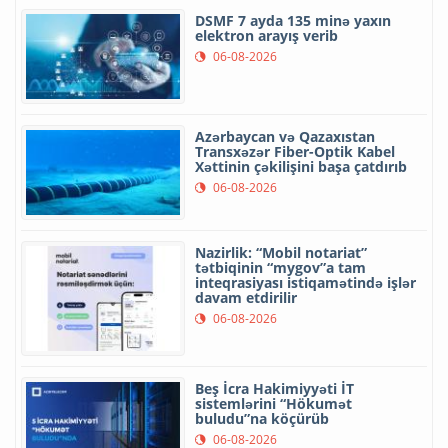
DSMF 7 ayda 135 minə yaxın
elektron arayış verib
06-08-2026
Azərbaycan və Qazaxıstan
Transxəzər Fiber-Optik Kabel
Xəttinin çəkilişini başa çatdırıb
06-08-2026
Nazirlik: “Mobil notariat”
tətbiqinin “mygov”a tam
inteqrasiyası istiqamətində işlər
davam etdirilir
06-08-2026
Beş İcra Hakimiyyəti İT
sistemlərini “Hökumət
buludu”na köçürüb
06-08-2026