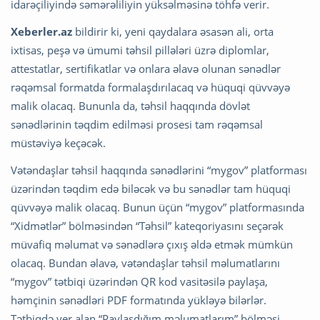
idarəçiliyində səmərəliliyin yüksəlməsinə töhfə verir.
Xeberler.az
bildirir ki, yeni qaydalara əsasən ali, orta
ixtisas, peşə və ümumi təhsil pillələri üzrə diplomlar,
attestatlar, sertifikatlar və onlara əlavə olunan sənədlər
rəqəmsal formatda formalaşdırılacaq və hüquqi qüvvəyə
malik olacaq. Bununla da, təhsil haqqında dövlət
sənədlərinin təqdim edilməsi prosesi tam rəqəmsal
müstəviyə keçəcək.
Vətəndaşlar təhsil haqqında sənədlərini “mygov” platforması
üzərindən təqdim edə biləcək və bu sənədlər tam hüquqi
qüvvəyə malik olacaq. Bunun üçün “mygov” platformasında
“Xidmətlər” bölməsindən “Təhsil” kateqoriyasını seçərək
müvafiq məlumat və sənədlərə çıxış əldə etmək mümkün
olacaq. Bundan əlavə, vətəndaşlar təhsil məlumatlarını
“mygov” tətbiqi üzərindən QR kod vasitəsilə paylaşa,
həmçinin sənədləri PDF formatında yükləyə bilərlər.
Tətbiqdə yer alan “Paylaşdığım məlumatlarım” bölməsi