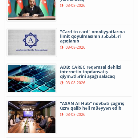
03-08-2026
"Card to card" əməliyyatlarına
limit qoyulmasının səbəbləri
açıqlanıb
03-08-2026
ADB: CAREC rəqəmsal dəhlizi
internetin topdansatış
qiymətlərini aşağı salacaq
03-08-2026
“ASAN AI Hub” növbəti çağırış
üzrə qalib həll müəyyən edib
03-08-2026