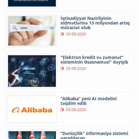
İqtisadiyyat Nazirliyinin
xidmətlərinə 13 milyondan artıq
müraciət olub
03-08-2026
"Elektron kredit və zəmanət"
sisteminin Əsasnaməsi" dəyişib
03-08-2026
“Alibaba” yeni AI modelini
təqdim edib
03-08-2026
“Dənizçilik” informasiya sistemi
yaradılacaq