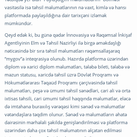
vasitəsilə isə təhsil məlumatlarının nə vaxt, kimlə və hansı
platformada paylaşıldığına dair tarixçəni izləmək
mümkündür.
Qeyd edək ki, bu günə qədər İnnovasiya və Rəqəmsal İnkişaf
Agentliyinin Elm və Təhsil Nazirliyi ilə birgə əməkdaşlığı
nəticəsində bir sıra təhsil məlumatları rəqəmsallaşaraq
“mygov”a inteqrasiya olunub. Hazırda platforma üzərindən
diplom və xarici diplom məlumatları, tələbə bileti, tələbə və
məzun statusu, xaricdə təhsil üzrə Dövlət Proqramı və
Hökumətlərarası Təqaüd Proqramı çərçivəsində təhsil
məlumatları, peşə və ümumi təhsil sənədləri, cari ali və orta
ixtisas təhsili, cari ümumi təhsil haqqında məlumatlar, eləcə
də imtahana buraxılış vərəqəsi kimi sənəd və məlumatlar
vətəndaşlara təqdim olunur. Sənəd və məlumatların əhatə
dairəsinin mərhələli şəkildə genişləndirilməsi və platforma
üzərindən daha çox təhsil məlumatının əlçatan edilməsi