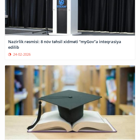
Nazirlik rəsmisi: 8 növ təhsil xidməti “myGov”a inteqrasiya
edilib
24-02-2026