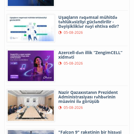
Uşaqların rəqəmsal mühitdə
təhlükəsizliyi gücləndirilir -
Dəyişikliklər nəyi ehtiva edir?
05-08-2026
Azercell-dən illik “ZengimCELL”
xidməti
05-08-2026
Nazir Qazaxıstanın Prezident
Administrasiyası rəhbərinin
müavini ilə görüşüb
05-08-2026
"Falcon 9" raketinin bir hissəsi