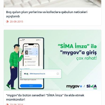
Boş qalan plan yerlərinə və kolleclərə qəbulun nəticələri
açıqlanıb
20-08-2015
“mygov”da bütün sənədləri “SİMA İmza” ilə əldə etmək
mümkündür!
23-09-2024