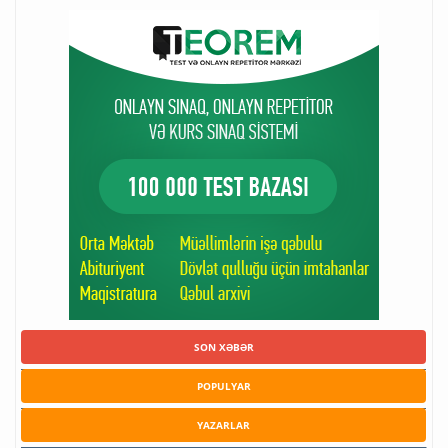
SON XƏBƏR
POPULYAR
YAZARLAR