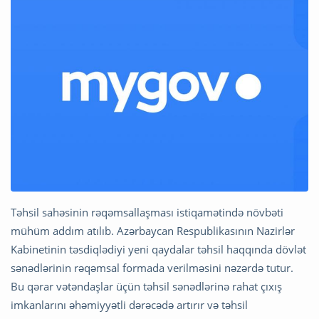
Təhsil sahəsinin rəqəmsallaşması istiqamətində növbəti
mühüm addım atılıb. Azərbaycan Respublikasının Nazirlər
Kabinetinin təsdiqlədiyi yeni qaydalar təhsil haqqında dövlət
sənədlərinin rəqəmsal formada verilməsini nəzərdə tutur.
Bu qərar vətəndaşlar üçün təhsil sənədlərinə rahat çıxış
imkanlarını əhəmiyyətli dərəcədə artırır və təhsil