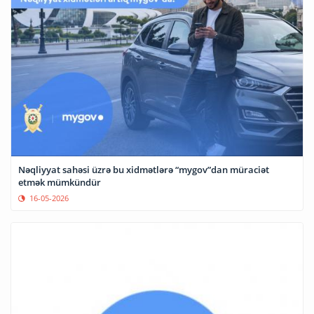
Nəqliyyat sahəsi üzrə bu xidmətlərə “mygov”dan müraciət
etmək mümkündür
16-05-2026