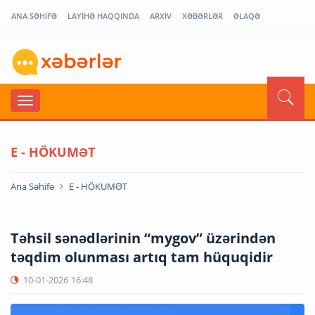
ANA SƏHİFƏ
LAYİHƏ HAQQINDA
ARXİV
XƏBƏRLƏR
ƏLAQƏ
E - HÖKUMƏT
Ana Səhifə
E - HÖKUMƏT
Təhsil sənədlərinin “mygov” üzərindən
təqdim olunması artıq tam hüquqidir
10-01-2026
16:48