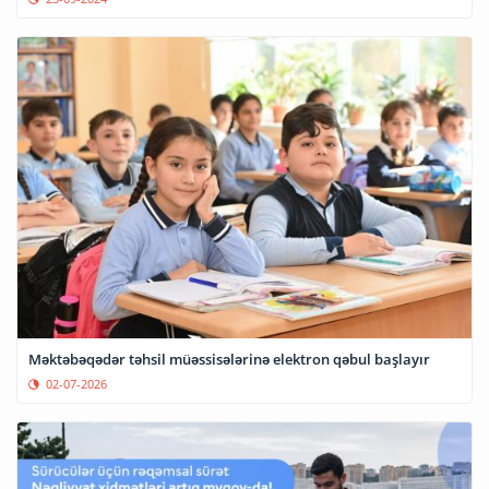
Məktəbəqədər təhsil müəssisələrinə elektron qəbul başlayır
02-07-2026