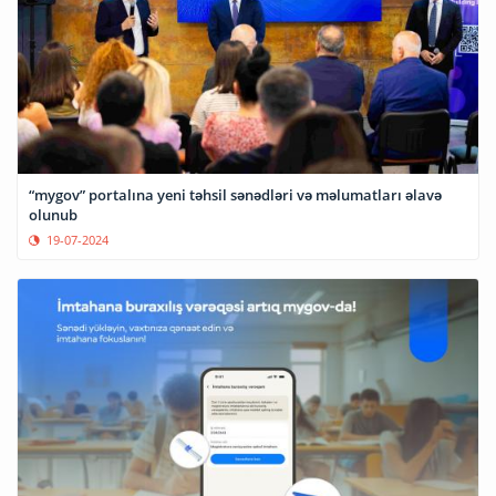
“mygov” portalına yeni təhsil sənədləri və məlumatları əlavə
olunub
19-07-2024