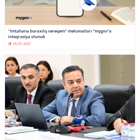
"İmtahana buraxılış vərəqəm" məlumatları “mygov”a
inteqrasiya olunub
05-05-2025