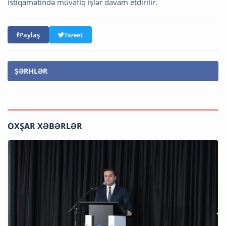
istiqamətində müvafiq işlər davam etdirilir.
Paylaş
Tweet
ŞƏRHLƏR
OXŞAR XƏBƏRLƏR