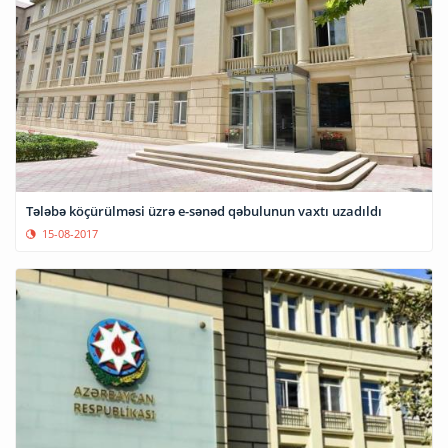
Tələbə köçürülməsi üzrə e-sənəd qəbulunun vaxtı uzadıldı
15-08-2017