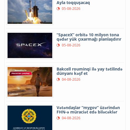
Ayla toqquşacaq
05-08-2026
“SpaceX” orbitə 10 milyon tona
qədər yük çıxarmağı planlaşdırır
05-08-2026
Bakcell rouminqi ilə yay tətilində
dünyanı kəşf et
04-08-2026
Vətəndaşlar “mygov” üzərindən
FHN-ə müraciət edə biləcəklər
04-08-2026