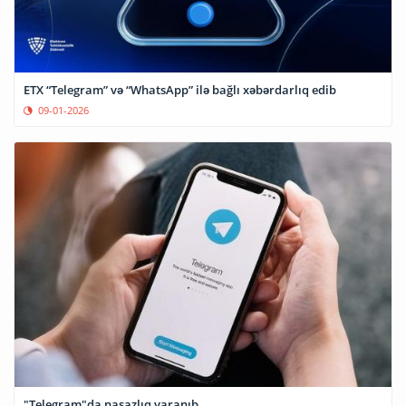
ETX “Telegram” və “WhatsApp” ilə bağlı xəbərdarlıq edib
09-01-2026
"Telegram"da nasazlıq yaranıb