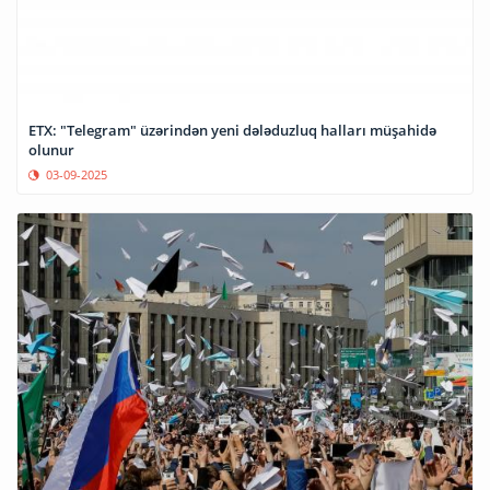
ETX: "Telegram" üzərindən yeni dələduzluq halları müşahidə
olunur
03-09-2025