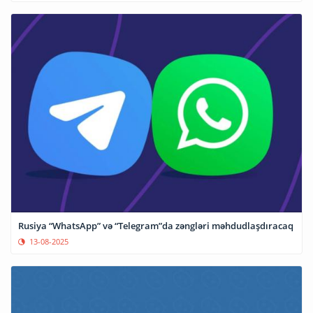
Rusiya “WhatsApp” və “Telegram”da zəngləri məhdudlaşdıracaq
13-08-2025