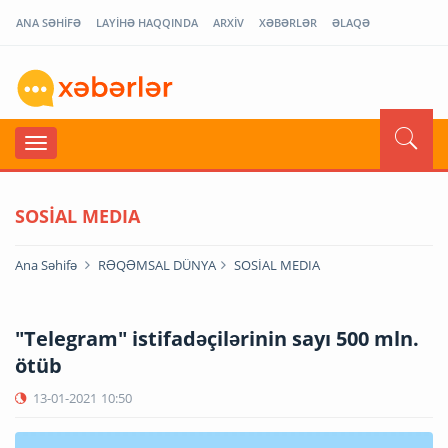
ANA SƏHİFƏ
LAYİHƏ HAQQINDA
ARXİV
XƏBƏRLƏR
ƏLAQƏ
SOSİAL MEDIA
Ana Səhifə
RƏQƏMSAL DÜNYA
SOSİAL MEDIA
"Telegram" istifadəçilərinin sayı 500 mln.
ötüb
13-01-2021
10:50