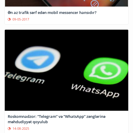
Ən az trafik sərf edən mobil messencer hansıdır?
09-05-2017
Roskomnadzor: “Telegram” və “WhatsApp” zənglərinə
məhdudiyyət qoyulub
14-08-2025