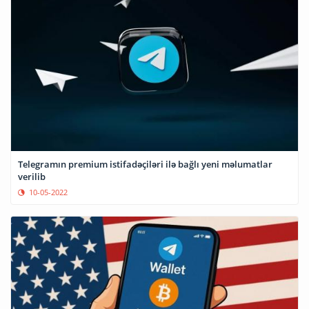
Telegramın premium istifadəçiləri ilə bağlı yeni məlumatlar
verilib
10-05-2022