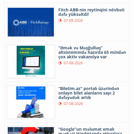
Fitch ABB-nin reytinqini növbəti
dəfə yüksəltdi!
07-08-2026
“Əmək və Məşğulluq”
altsistemində hazırda 65 mindən
çox aktiv vakansiya var
07-08-2026
“Biletim.az” portalı üzərindən
onlayn bilet alanların sayı 2
dəfəyədək artıb
07-08-2026
“Google”un məlumat emalı
mərkəzi Hindistanda etirazlara