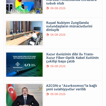
səbəb olub
06-08-2026
Rəşad Nəbiyev Zəngilanda
vətəndaşların müraciətlərini
dinləyib
06-08-2026
Xəzər dənizinin dibi ilə Trans-
Xəzər Fiber-Optik Kabel Xəttinin
çəkilişi başa çatıb
06-08-2026
AZCON-a "Azərkosmos"la bağlı
yeni səlahiyyətlər verilib
06-08-2026