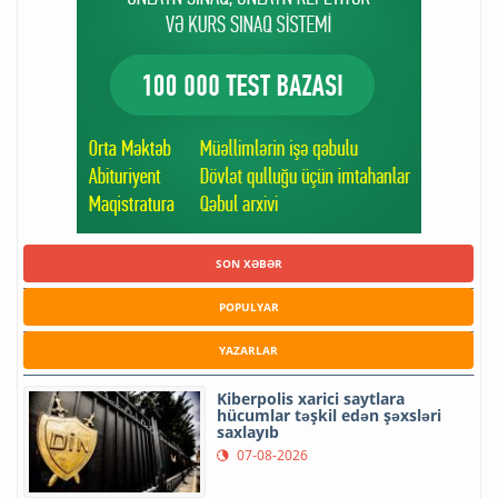
SON XƏBƏR
POPULYAR
YAZARLAR
Kiberpolis xarici saytlara
hücumlar təşkil edən şəxsləri
saxlayıb
07-08-2026