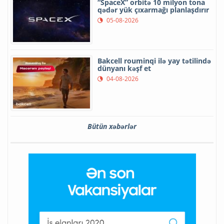
“SpaceX” orbitə 10 milyon tona
qədər yük çıxarmağı planlaşdırır
05-08-2026
Bakcell rouminqi ilə yay tətilində
dünyanı kəşf et
04-08-2026
Bütün xəbərlər