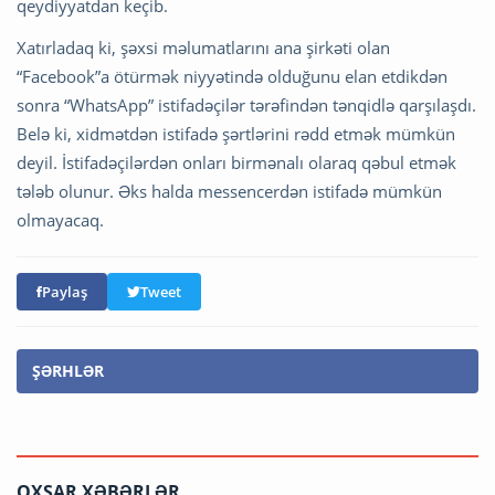
qeydiyyatdan keçib.
Xatırladaq ki, şəxsi məlumatlarını ana şirkəti olan
“Facebook”a ötürmək niyyətində olduğunu elan etdikdən
sonra “WhatsApp” istifadəçilər tərəfindən tənqidlə qarşılaşdı.
Belə ki, xidmətdən istifadə şərtlərini rədd etmək mümkün
deyil. İstifadəçilərdən onları birmənalı olaraq qəbul etmək
tələb olunur. Əks halda messencerdən istifadə mümkün
olmayacaq.
Paylaş
Tweet
ŞƏRHLƏR
OXŞAR XƏBƏRLƏR