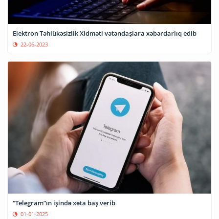
Elektron Təhlükəsizlik Xidməti vətəndaşlara xəbərdarlıq edib
22-06-2023
“Telegram”ın işində xəta baş verib
01-01-2025