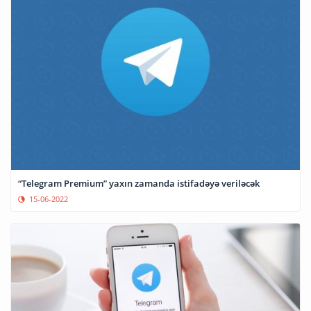
“Telegram Premium” yaxın zamanda istifadəyə veriləcək
15-06-2022