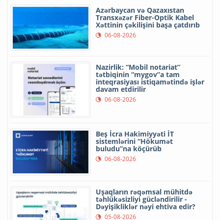
Azərbaycan və Qazaxıstan
Transxəzər Fiber-Optik Kabel
Xəttinin çəkilişini başa çatdırıb
06-08-2026
Nazirlik: “Mobil notariat”
tətbiqinin “mygov”a tam
inteqrasiyası istiqamətində işlər
davam etdirilir
06-08-2026
Beş İcra Hakimiyyəti İT
sistemlərini “Hökumət
buludu”na köçürüb
06-08-2026
Uşaqların rəqəmsal mühitdə
təhlükəsizliyi gücləndirilir -
Dəyişikliklər nəyi ehtiva edir?
05-08-2026