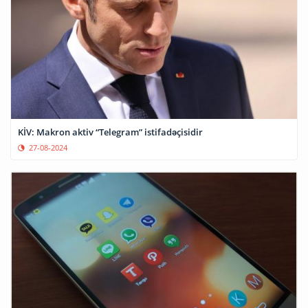
KİV: Makron aktiv “Telegram” istifadəçisidir
27-08-2024