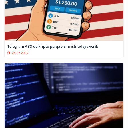
Telegram ABŞ-də kripto pulqabısını istifadəyə verib
24-07-2025