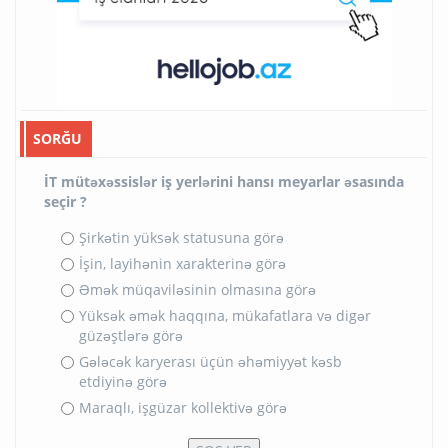
SORĞU
İT mütəxəssislər iş yerlərini hansı meyarlar əsasında
seçir ?
Şirkətin yüksək statusuna görə
İşin, layihənin xarakterinə görə
Əmək müqaviləsinin olmasına görə
Yüksək əmək haqqına, mükafatlara və digər
güzəştlərə görə
Gələcək karyerası üçün əhəmiyyət kəsb
etdiyinə görə
Maraqlı, işgüzar kollektivə görə