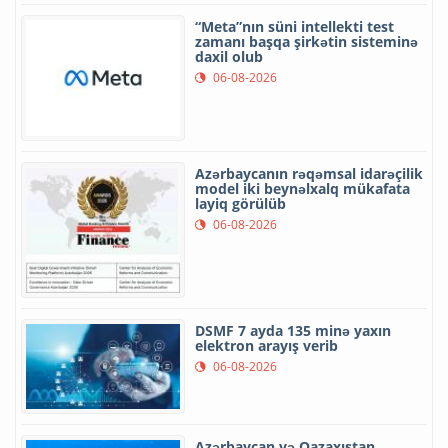
“Meta”nın süni intellekti test
zamanı başqa şirkətin sisteminə
daxil olub
06-08-2026
Azərbaycanın rəqəmsal idarəçilik
model iki beynəlxalq mükafata
layiq görülüb
06-08-2026
DSMF 7 ayda 135 minə yaxın
elektron arayış verib
06-08-2026
Azərbaycan və Qazaxıstan