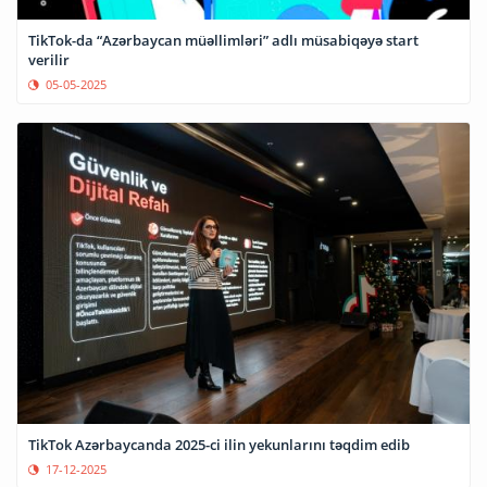
TikTok-da “Azərbaycan müəllimləri” adlı müsabiqəyə start
verilir
05-05-2025
TikTok Azərbaycanda 2025-ci ilin yekunlarını təqdim edib
17-12-2025