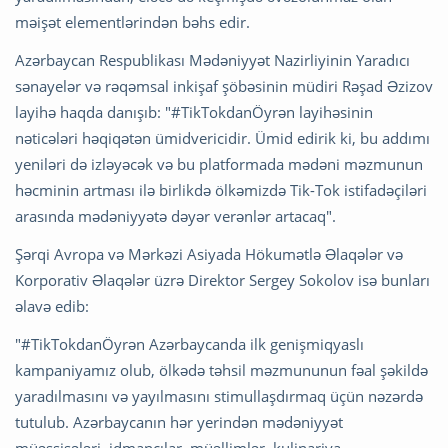
məişət elementlərindən bəhs edir.
Azərbaycan Respublikası Mədəniyyət Nazirliyinin Yaradıcı
sənayelər və rəqəmsal inkişaf şöbəsinin müdiri Rəşad Əzizov
layihə haqda danışıb: "#TikTokdanÖyrən layihəsinin
nəticələri həqiqətən ümidvericidir. Ümid edirik ki, bu addımı
yeniləri də izləyəcək və bu platformada mədəni məzmunun
həcminin artması ilə birlikdə ölkəmizdə Tik-Tok istifadəçiləri
arasında mədəniyyətə dəyər verənlər artacaq".
Şərqi Avropa və Mərkəzi Asiyada Hökumətlə Əlaqələr və
Korporativ Əlaqələr üzrə Direktor Sergey Sokolov isə bunları
əlavə edib:
"#TikTokdanÖyrən Azərbaycanda ilk genişmiqyaslı
kampaniyamız olub, ölkədə təhsil məzmununun fəal şəkildə
yaradılmasını və yayılmasını stimullaşdırmaq üçün nəzərdə
tutulub. Azərbaycanın hər yerindən mədəniyyət
müəssisələri, idmançılar, müəllimlər, kulinariya