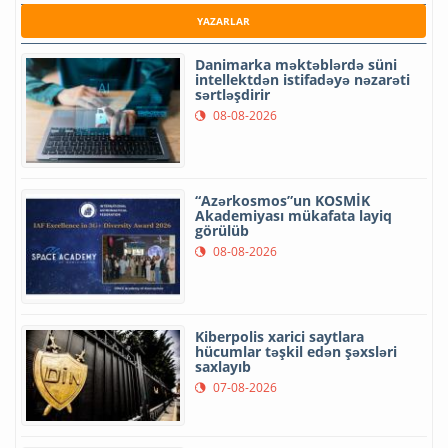
YAZARLAR
Danimarka məktəblərdə süni
intellektdən istifadəyə nəzarəti
sərtləşdirir
08-08-2026
“Azərkosmos”un KOSMİK
Akademiyası mükafata layiq
görülüb
08-08-2026
Kiberpolis xarici saytlara
hücumlar təşkil edən şəxsləri
saxlayıb
07-08-2026