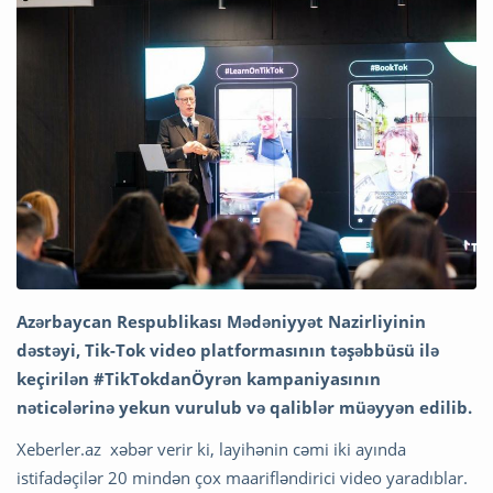
Azərbaycan Respublikası Mədəniyyət Nazirliyinin
dəstəyi, Tik-Tok video platformasının təşəbbüsü ilə
keçirilən #TikTokdanÖyrən kampaniyasının
nəticələrinə yekun vurulub və qaliblər müəyyən edilib.
Xeberler.az xəbər verir ki, layihənin cəmi iki ayında
istifadəçilər 20 mindən çox maarifləndirici video yaradıblar.