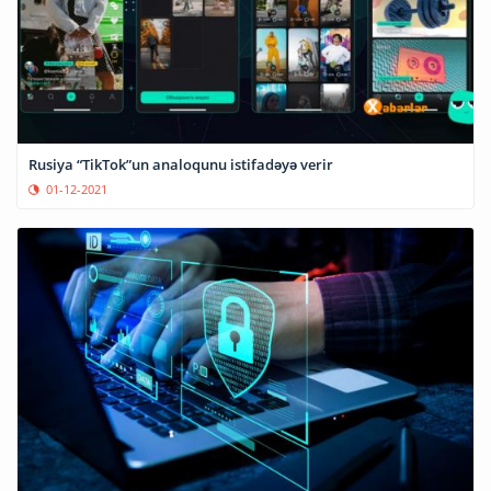
Rusiya “TikTok”un analoqunu istifadəyə verir
01-12-2021