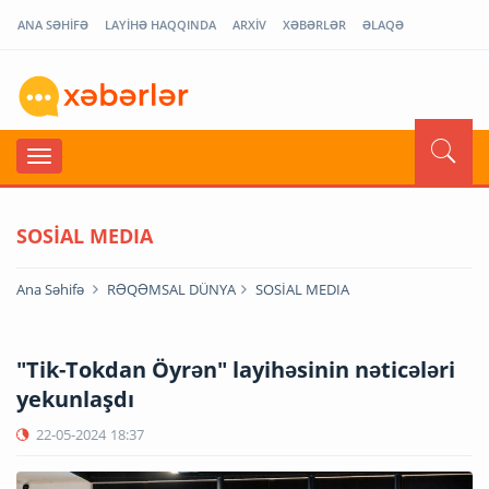
ANA SƏHİFƏ
LAYİHƏ HAQQINDA
ARXİV
XƏBƏRLƏR
ƏLAQƏ
SOSİAL MEDIA
Ana Səhifə
RƏQƏMSAL DÜNYA
SOSİAL MEDIA
"Tik-Tokdan Öyrən" layihəsinin nəticələri
yekunlaşdı
22-05-2024
18:37