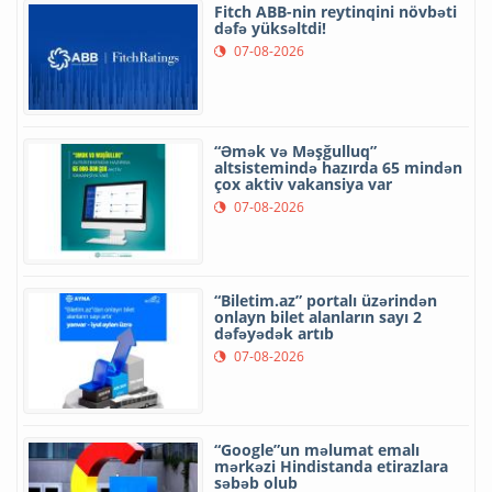
Fitch ABB-nin reytinqini növbəti
dəfə yüksəltdi!
07-08-2026
“Əmək və Məşğulluq”
altsistemində hazırda 65 mindən
çox aktiv vakansiya var
07-08-2026
“Biletim.az” portalı üzərindən
onlayn bilet alanların sayı 2
dəfəyədək artıb
07-08-2026
“Google”un məlumat emalı
mərkəzi Hindistanda etirazlara
səbəb olub