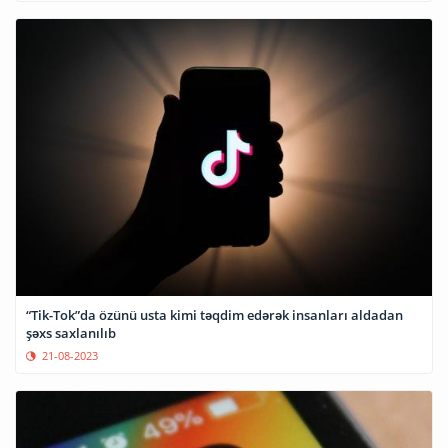
“Tik-Tok”da özünü usta kimi təqdim edərək insanları aldadan
şəxs saxlanılıb
21-08-2023