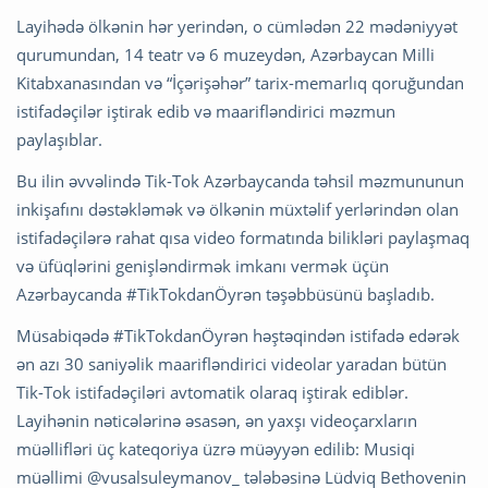
Layihədə ölkənin hər yerindən, o cümlədən 22 mədəniyyət
qurumundan, 14 teatr və 6 muzeydən, Azərbaycan Milli
Kitabxanasından və “İçərişəhər” tarix-memarlıq qoruğundan
istifadəçilər iştirak edib və maarifləndirici məzmun
paylaşıblar.
Bu ilin əvvəlində Tik-Tok Azərbaycanda təhsil məzmununun
inkişafını dəstəkləmək və ölkənin müxtəlif yerlərindən olan
istifadəçilərə rahat qısa video formatında bilikləri paylaşmaq
və üfüqlərini genişləndirmək imkanı vermək üçün
Azərbaycanda #TikTokdanÖyrən təşəbbüsünü başladıb.
Müsabiqədə #TikTokdanÖyrən həştəqindən istifadə edərək
ən azı 30 saniyəlik maarifləndirici videolar yaradan bütün
Tik-Tok istifadəçiləri avtomatik olaraq iştirak ediblər.
Layihənin nəticələrinə əsasən, ən yaxşı videoçarxların
müəllifləri üç kateqoriya üzrə müəyyən edilib: Musiqi
müəllimi @vusalsuleymanov_ tələbəsinə Lüdviq Bethovenin