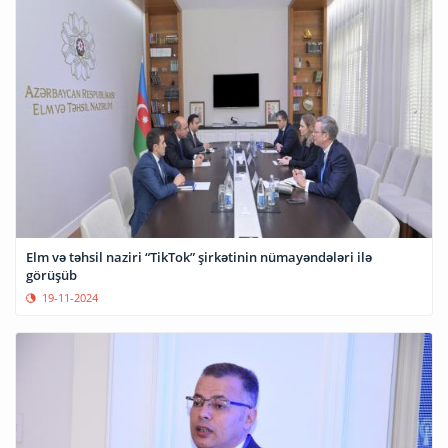
Elm və təhsil naziri “TikTok” şirkətinin nümayəndələri ilə
görüşüb
19-11-2024