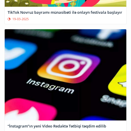
TikTok Novruz bayramı münasibəti ilə onlayn festivala başlayır
19-03-2025
“İnstagram”ın yeni Video Redaktə Tətbiqi təqdim edilib