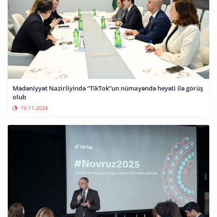
Mədəniyyət Nazirliyində “TikTok”un nümayəndə heyəti ilə görüş
olub
19-11-2024