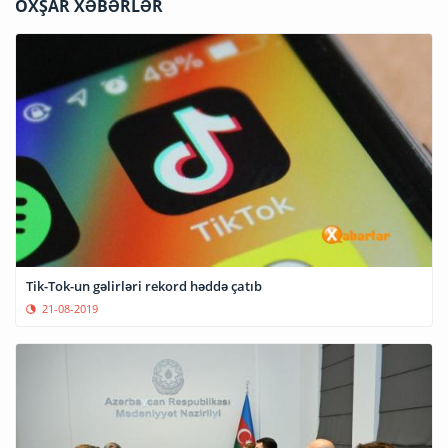
OXŞAR XƏBƏRLƏR
Tik-Tok-un gəlirləri rekord həddə çatıb
21-08-2019