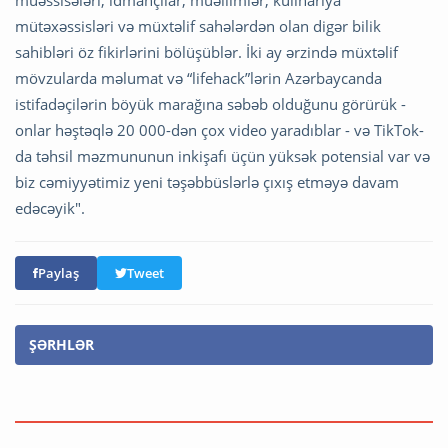
mütəxəssisləri və müxtəlif sahələrdən olan digər bilik
sahibləri öz fikirlərini bölüşüblər. İki ay ərzində müxtəlif
mövzularda məlumat və “lifehack”lərin Azərbaycanda
istifadəçilərin böyük marağına səbəb olduğunu görürük -
onlar həştəqlə 20 000-dən çox video yaradıblar - və TikTok-
da təhsil məzmununun inkişafı üçün yüksək potensial var və
biz cəmiyyətimiz yeni təşəbbüslərlə çıxış etməyə davam
edəcəyik".
Paylaş
Tweet
ŞƏRHLƏR