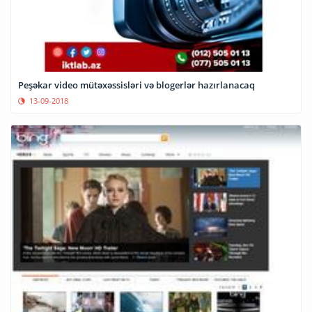
Peşəkar video mütəxəssisləri və blogerlər hazırlanacaq
13-09-2018