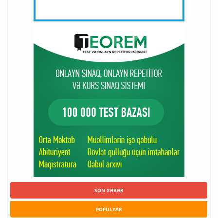
SON XƏBƏR
POPULYAR