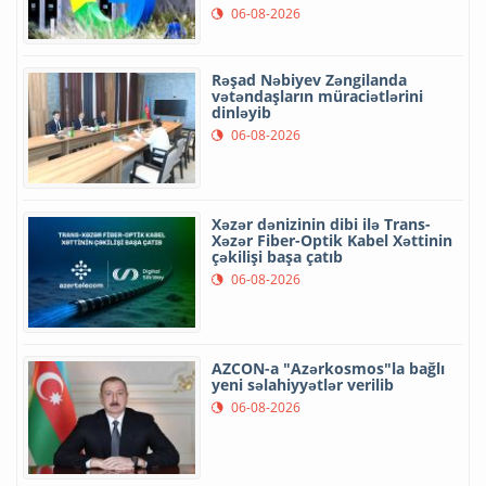
06-08-2026
Rəşad Nəbiyev Zəngilanda
vətəndaşların müraciətlərini
dinləyib
06-08-2026
Xəzər dənizinin dibi ilə Trans-
Xəzər Fiber-Optik Kabel Xəttinin
çəkilişi başa çatıb
06-08-2026
AZCON-a "Azərkosmos"la bağlı
yeni səlahiyyətlər verilib
06-08-2026