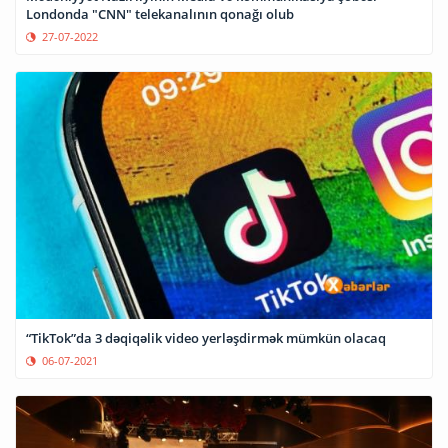
Londonda "CNN" telekanalının qonağı olub
27-07-2022
“TikTok”da 3 dəqiqəlik video yerləşdirmək mümkün olacaq
06-07-2021