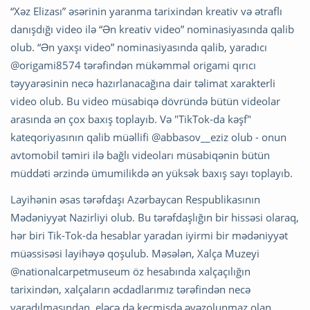
“Xəz Elizası” əsərinin yaranma tarixindən kreativ və ətraflı
danışdığı video ilə “Ən kreativ video” nominasiyasında qalib
olub. “Ən yaxşı video” nominasiyasında qalib, yaradıcı
@origami8574 tərəfindən mükəmməl origami qırıcı
təyyarəsinin necə hazırlanacağına dair təlimat xarakterli
video olub. Bu video müsabiqə dövründə bütün videolar
arasında ən çox baxış toplayıb. Və "TikTok-da kəşf"
kateqoriyasının qalib müəllifi @abbasov__eziz olub - onun
avtomobil təmiri ilə bağlı videoları müsabiqənin bütün
müddəti ərzində ümumilikdə ən yüksək baxış sayı toplayıb.
Layihənin əsas tərəfdaşı Azərbaycan Respublikasının
Mədəniyyət Nazirliyi olub. Bu tərəfdaşlığın bir hissəsi olaraq,
hər biri Tik-Tok-da hesablar yaradan iyirmi bir mədəniyyət
müəssisəsi layihəyə qoşulub. Məsələn, Xalça Muzeyi
@nationalcarpetmuseum öz hesabında xalçaçılığın
tarixindən, xalçaların əcdadlarımız tərəfindən necə
yaradılmasından, eləcə də keçmişdə əvəzolunmaz olan