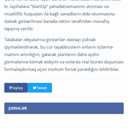
ki, layihələrə “StartUp” şəhadətnaməsinin alınması və
müəlliflik hüquqları ilə bağlı sənədlərin əldə olunmasına
dəstək göstərilməsi barədə rektor tərəfindən müvafiq
tapşırıq verilib.
Tələbələr ideyalarına göstərilən dəstəyi yüksək
qiymətləndirərək, bu cür təşəbbüslərin onların özlərinə
inamını artırdığını, gələcək planlarını daha aydın
görmələrinə kömək etdiyini və onlarda real biznes düşüncəsi
formalaşdırmaq üçün mühüm fürsət yaratdığını bildiriblər.
Paylaş
Tweet
ŞƏRHLƏR