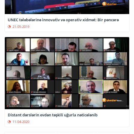
UNEC tələbələrinə innovativ və operativ xidmət: Bir pəncərə
21-05-2019
Distant dərslərin evdən təşkili uğurla nəticələnib
11-04-2020