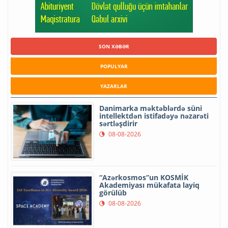
SON XƏBƏR
POPULYAR
YAZARLAR
Danimarka məktəblərdə süni
intellektdən istifadəyə nəzarəti
sərtləşdirir
08-08-2026
“Azərkosmos”un KOSMİK
Akademiyası mükafata layiq
görülüb
08-08-2026