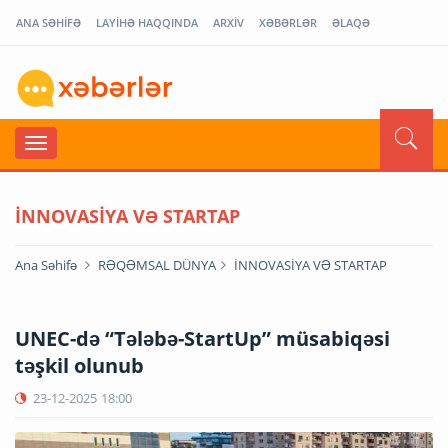
ANA SƏHİFƏ
LAYİHƏ HAQQINDA
ARXİV
XƏBƏRLƏR
ƏLAQƏ
İNNOVASİYA VƏ STARTAP
Ana Səhifə
RƏQƏMSAL DÜNYA
İNNOVASİYA VƏ STARTAP
UNEC-də “Tələbə-StartUp” müsabiqəsi
təşkil olunub
23-12-2025
18:00