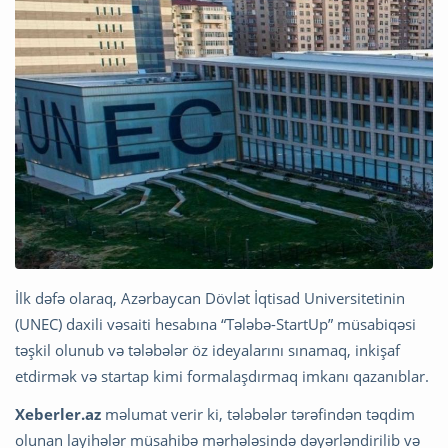
İlk dəfə olaraq, Azərbaycan Dövlət İqtisad Universitetinin
(UNEC) daxili vəsaiti hesabına “Tələbə-StartUp” müsabiqəsi
təşkil olunub və tələbələr öz ideyalarını sınamaq, inkişaf
etdirmək və startap kimi formalaşdırmaq imkanı qazanıblar.
Xeberler.az
məlumat verir ki, tələbələr tərəfindən təqdim
olunan layihələr müsahibə mərhələsində dəyərləndirilib və