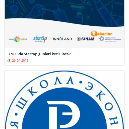
UNEC-də Startap günləri keçiriləcək
26-04-2019