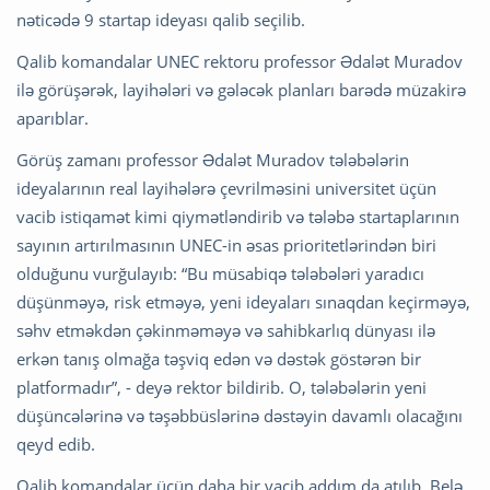
nəticədə 9 startap ideyası qalib seçilib.
Qalib komandalar UNEC rektoru professor Ədalət Muradov
ilə görüşərək, layihələri və gələcək planları barədə müzakirə
aparıblar.
Görüş zamanı professor Ədalət Muradov tələbələrin
ideyalarının real layihələrə çevrilməsini universitet üçün
vacib istiqamət kimi qiymətləndirib və tələbə startaplarının
sayının artırılmasının UNEC-in əsas prioritetlərindən biri
olduğunu vurğulayıb: “Bu müsabiqə tələbələri yaradıcı
düşünməyə, risk etməyə, yeni ideyaları sınaqdan keçirməyə,
səhv etməkdən çəkinməməyə və sahibkarlıq dünyası ilə
erkən tanış olmağa təşviq edən və dəstək göstərən bir
platformadır”, - deyə rektor bildirib. O, tələbələrin yeni
düşüncələrinə və təşəbbüslərinə dəstəyin davamlı olacağını
qeyd edib.
Qalib komandalar üçün daha bir vacib addım da atılıb. Belə