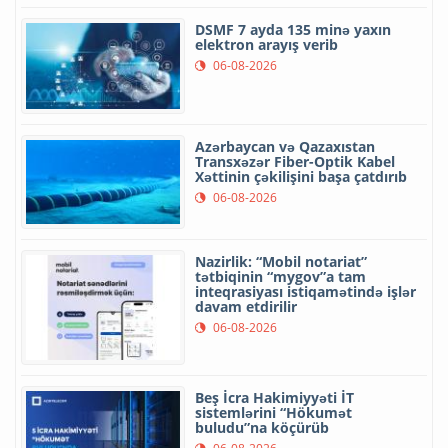
DSMF 7 ayda 135 minə yaxın
elektron arayış verib
06-08-2026
Azərbaycan və Qazaxıstan
Transxəzər Fiber-Optik Kabel
Xəttinin çəkilişini başa çatdırıb
06-08-2026
Nazirlik: “Mobil notariat”
tətbiqinin “mygov”a tam
inteqrasiyası istiqamətində işlər
davam etdirilir
06-08-2026
Beş İcra Hakimiyyəti İT
sistemlərini “Hökumət
buludu”na köçürüb