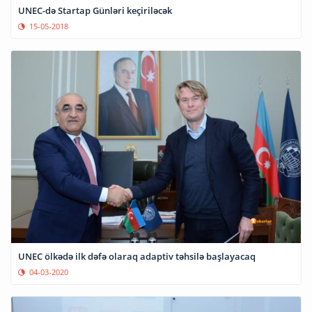
UNEC-də Startap Günləri keçiriləcək
15-05-2018
UNEC ölkədə ilk dəfə olaraq adaptiv təhsilə başlayacaq
04-03-2020