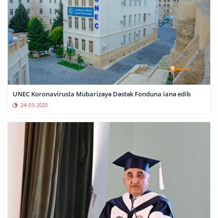
UNEC Koronavirusla Mübarizəyə Dəstək Fonduna ianə edib
24-03-2020