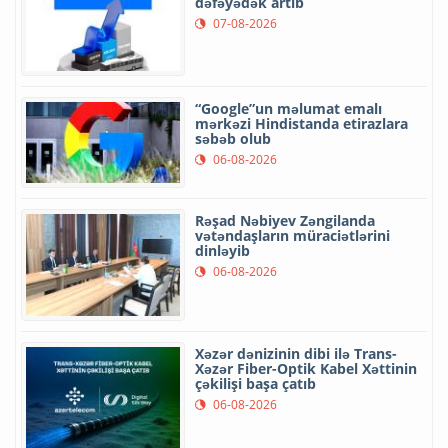
dəfəyədək artıb
07-08-2026
“Google”un məlumat emalı
mərkəzi Hindistanda etirazlara
səbəb olub
06-08-2026
Rəşad Nəbiyev Zəngilanda
vətəndaşların müraciətlərini
dinləyib
06-08-2026
Xəzər dənizinin dibi ilə Trans-
Xəzər Fiber-Optik Kabel Xəttinin
çəkilişi başa çatıb
06-08-2026