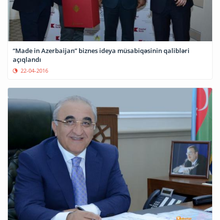
“Made in Azerbaijan” biznes ideya müsabiqəsinin qalibləri
açıqlandı
22-04-2016