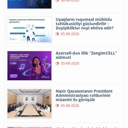
06-08-2026
Uşaqların rəqəmsal mühitdə
təhlükəsizliyi gücləndirilir -
Dəyişikliklər nəyi ehtiva edir?
05-08-2026
Azercell-dən illik “ZengimCELL”
xidməti
05-08-2026
Nazir Qazaxıstanın Prezident
Administrasiyası rəhbərinin
müavini ilə görüşüb
05-08-2026