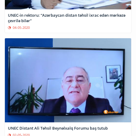
UNEC-in rektoru: “Azərbaycan distan təhsil ixrac edən mərkəzə
çevrilə bilər”
04-05-2020
UNEC Distant Ali Təhsil Beynəlxalq Forumu baş tutub
02-05-2020