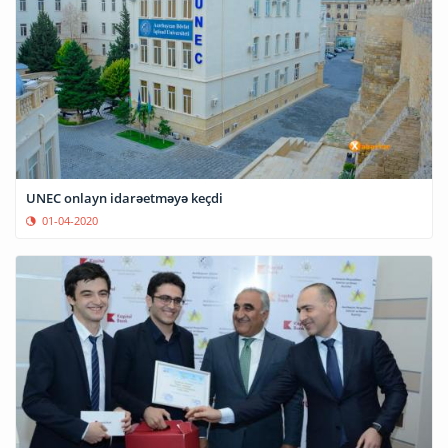
UNEC onlayn idarəetməyə keçdi
01-04-2020