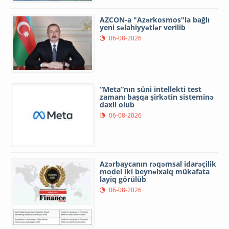
AZCON-a "Azərkosmos"la bağlı
yeni səlahiyyətlər verilib
06-08-2026
“Meta”nın süni intellekti test
zamanı başqa şirkətin sisteminə
daxil olub
06-08-2026
Azərbaycanın rəqəmsal idarəçilik
model iki beynəlxalq mükafata
layiq görülüb
06-08-2026