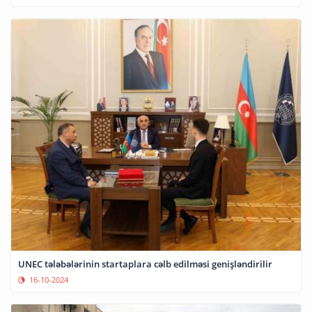
UNEC tələbələrinin startaplara cəlb edilməsi genişləndirilir
16-10-2024