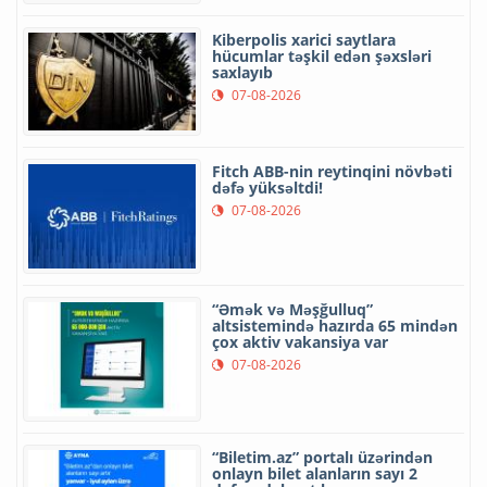
Kiberpolis xarici saytlara
hücumlar təşkil edən şəxsləri
saxlayıb
07-08-2026
Fitch ABB-nin reytinqini növbəti
dəfə yüksəltdi!
07-08-2026
“Əmək və Məşğulluq”
altsistemində hazırda 65 mindən
çox aktiv vakansiya var
07-08-2026
“Biletim.az” portalı üzərindən
onlayn bilet alanların sayı 2