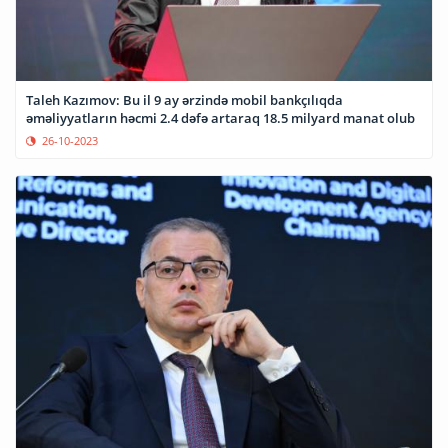
Taleh Kazımov: Bu il 9 ay ərzində mobil bankçılıqda
əməliyyatların həcmi 2.4 dəfə artaraq 18.5 milyard manat olub
26-10-2023