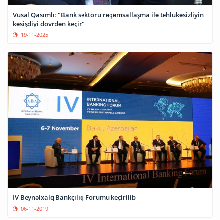
Vüsal Qasımlı: "Bank sektoru rəqəmsallaşma ilə təhlükəsizliyin
kəsişdiyi dövrdən keçir"
19-11-2025
IV Beynəlxalq Bankçılıq Forumu keçirilib
06-11-2019