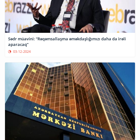
Sədr müavini: “Rəqəmsallaşma əməkdaşlığımızı daha da irəli
aparacaq”
03-12-2024