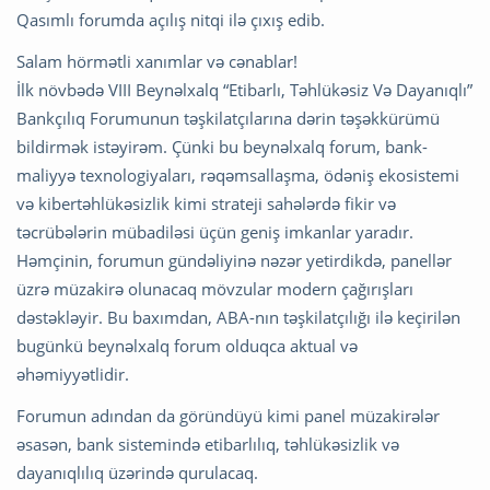
Qasımlı forumda açılış nitqi ilə çıxış edib.
Salam hörmətli xanımlar və cənablar!
İlk növbədə VIII Beynəlxalq “Etibarlı, Təhlükəsiz Və Dayanıqlı”
Bankçılıq Forumunun təşkilatçılarına dərin təşəkkürümü
bildirmək istəyirəm. Çünki bu beynəlxalq forum, bank-
maliyyə texnologiyaları, rəqəmsallaşma, ödəniş ekosistemi
və kibertəhlükəsizlik kimi strateji sahələrdə fikir və
təcrübələrin mübadiləsi üçün geniş imkanlar yaradır.
Həmçinin, forumun gündəliyinə nəzər yetirdikdə, panellər
üzrə müzakirə olunacaq mövzular modern çağırışları
dəstəkləyir. Bu baxımdan, ABA-nın təşkilatçılığı ilə keçirilən
bugünkü beynəlxalq forum olduqca aktual və
əhəmiyyətlidir.
Forumun adından da göründüyü kimi panel müzakirələr
əsasən, bank sistemində etibarlılıq, təhlükəsizlik və
dayanıqlılıq üzərində qurulacaq.