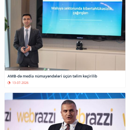
AMB-də media nümayəndələri üçün təlim keçirilib
13-07-2026