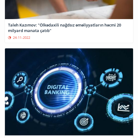
Taleh Kazımov: "Ölkədaxili nağdsız əməliyyatların həcmi 20
milyard manata çatıb"
24-11-2022