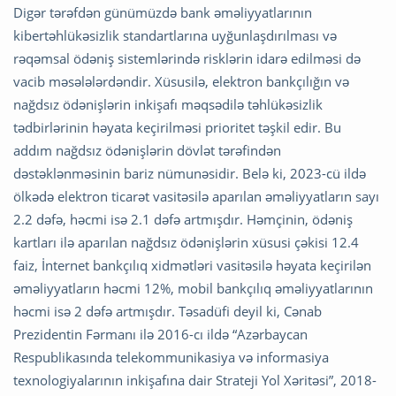
Digər tərəfdən günümüzdə bank əməliyyatlarının
kibertəhlükəsizlik standartlarına uyğunlaşdırılması və
rəqəmsal ödəniş sistemlərində risklərin idarə edilməsi də
vacib məsələlərdəndir. Xüsusilə, elektron bankçılığın və
nağdsız ödənişlərin inkişafı məqsədilə təhlükəsizlik
tədbirlərinin həyata keçirilməsi prioritet təşkil edir. Bu
addım nağdsız ödənişlərin dövlət tərəfindən
dəstəklənməsinin bariz nümunəsidir. Belə ki, 2023-cü ildə
ölkədə elektron ticarət vasitəsilə aparılan əməliyyatların sayı
2.2 dəfə, həcmi isə 2.1 dəfə artmışdır. Həmçinin, ödəniş
kartları ilə aparılan nağdsız ödənişlərin xüsusi çəkisi 12.4
faiz, İnternet bankçılıq xidmətləri vasitəsilə həyata keçirilən
əməliyyatların həcmi 12%, mobil bankçılıq əməliyyatlarının
həcmi isə 2 dəfə artmışdır. Təsadüfi deyil ki, Cənab
Prezidentin Fərmanı ilə 2016-cı ildə “Azərbaycan
Respublikasında telekommunikasiya və informasiya
texnologiyalarının inkişafına dair Strateji Yol Xəritəsi”, 2018-