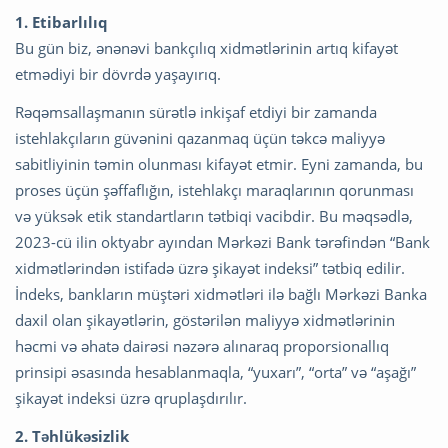
1. Etibarlılıq
Bu gün biz, ənənəvi bankçılıq xidmətlərinin artıq kifayət
etmədiyi bir dövrdə yaşayırıq.
Rəqəmsallaşmanın sürətlə inkişaf etdiyi bir zamanda
istehlakçıların güvənini qazanmaq üçün təkcə maliyyə
sabitliyinin təmin olunması kifayət etmir. Eyni zamanda, bu
proses üçün şəffaflığın, istehlakçı maraqlarının qorunması
və yüksək etik standartların tətbiqi vacibdir. Bu məqsədlə,
2023-cü ilin oktyabr ayından Mərkəzi Bank tərəfindən “Bank
xidmətlərindən istifadə üzrə şikayət indeksi” tətbiq edilir.
İndeks, bankların müştəri xidmətləri ilə bağlı Mərkəzi Banka
daxil olan şikayətlərin, göstərilən maliyyə xidmətlərinin
həcmi və əhatə dairəsi nəzərə alınaraq proporsionallıq
prinsipi əsasında hesablanmaqla, “yuxarı”, “orta” və “aşağı”
şikayət indeksi üzrə qruplaşdırılır.
2. Təhlükəsizlik