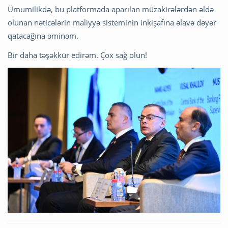
Ümumilikdə, bu platformada aparılan müzakirələrdən əldə
olunan nəticələrin maliyyə sisteminin inkişafına əlavə dəyər
qatacağına əminəm.
Bir daha təşəkkür edirəm. Çox sağ olun!