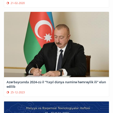
21-02-2020
Azərbaycanda 2024-cü il “Yaşıl dünya naminə həmrəylik ili” elan
edilib
25-12-2023