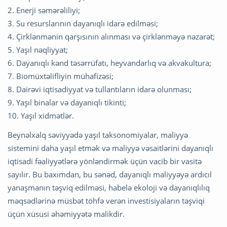
2. Enerji səmərəliliyi;
3. Su resurslarının dayanıqlı idarə edilməsi;
4. Çirklənmənin qarşısının alınması və çirklənməyə nəzarət;
5. Yaşıl nəqliyyat;
6. Dayanıqlı kənd təsərrüfatı, heyvandarlıq və akvakultura;
7. Biomüxtəlifliyin mühafizəsi;
8. Dairəvi iqtisadiyyat və tullantıların idarə olunması;
9. Yaşıl binalar və dayanıqlı tikinti;
10. Yaşıl xidmətlər.
Beynəlxalq səviyyədə yaşıl taksonomiyalar, maliyyə
sistemini daha yaşıl etmək və maliyyə vəsaitlərini dayanıqlı
iqtisadi fəaliyyətlərə yönləndirmək üçün vacib bir vasitə
sayılır. Bu baxımdan, bu sənəd, dayanıqlı maliyyəyə ardıcıl
yanaşmanın təşviq edilməsi, habelə ekoloji və dayanıqlılıq
məqsədlərinə müsbət töhfə verən investisiyaların təşviqi
üçün xüsusi əhəmiyyətə malikdir.