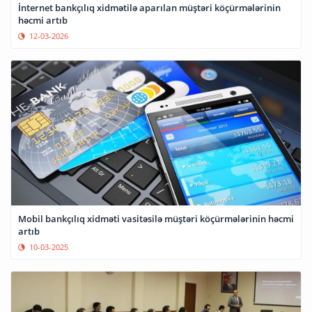
İnternet bankçılıq xidmətilə aparılan müştəri köçürmələrinin
həcmi artıb
12-03-2026
Mobil bankçılıq xidməti vasitəsilə müştəri köçürmələrinin həcmi
artıb
10-03-2025