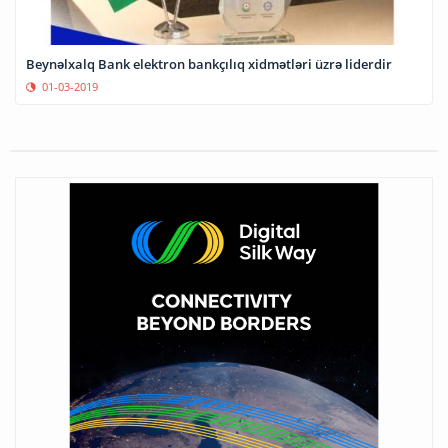
Beynəlxalq Bank elektron bankçılıq xidmətləri üzrə liderdir
01-03-2019