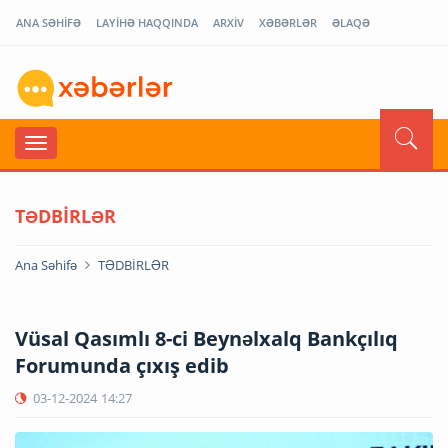
ANA SƏHİFƏ
LAYİHƏ HAQQINDA
ARXİV
XƏBƏRLƏR
ƏLAQƏ
TƏDBİRLƏR
Ana Səhifə
TƏDBİRLƏR
Vüsal Qasımlı 8-ci Beynəlxalq Bankçılıq
Forumunda çıxış edib
03-12-2024
14:27