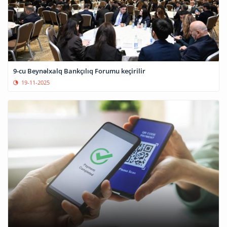
9-cu Beynəlxalq Bankçılıq Forumu keçirilir
19-11-2025