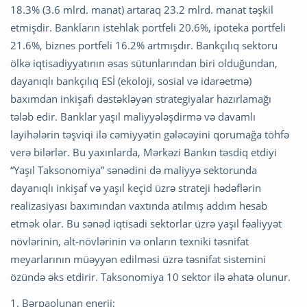
18.3% (3.6 mlrd. manat) artaraq 23.2 mlrd. manat təşkil
etmişdir. Bankların istehlak portfeli 20.6%, ipoteka portfeli
21.6%, biznes portfeli 16.2% artmışdır. Bankçılıq sektoru
ölkə iqtisadiyyatının əsas sütunlarından biri olduğundan,
dayanıqlı bankçılıq ESİ (ekoloji, sosial və idarəetmə)
baxımdan inkişafı dəstəkləyən strategiyalar hazırlamağı
tələb edir. Banklar yaşıl maliyyələşdirmə və davamlı
layihələrin təşviqi ilə cəmiyyətin gələcəyini qorumağa töhfə
verə bilərlər. Bu yaxınlarda, Mərkəzi Bankın təsdiq etdiyi
“Yaşıl Taksonomiya” sənədini də maliyyə sektorunda
dayanıqlı inkişaf və yaşıl keçid üzrə strateji hədəflərin
realizasiyası baxımından vaxtında atılmış addım hesab
etmək olar. Bu sənəd iqtisadi sektorlar üzrə yaşıl fəaliyyət
növlərinin, alt-növlərinin və onların texniki təsnifat
meyarlarının müəyyən edilməsi üzrə təsnifat sistemini
özündə əks etdirir. Taksonomiya 10 sektor ilə əhatə olunur.
1. Bərpaolunan enerji;