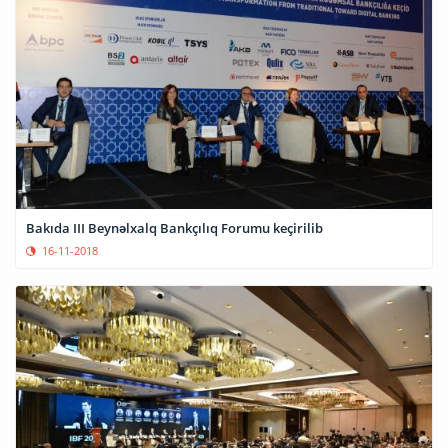
Bakıda III Beynəlxalq Bankçılıq Forumu keçirilib
16-11-2018