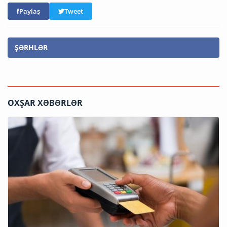
Paylaş
Tweet
ŞƏRHLƏR
OXŞAR XƏBƏRLƏR