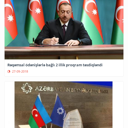
Rəqəmsal ödənişlərlə bağlı 2 illik proqram təsdiqləndi
27-09-2018