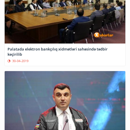
Palatada elektron bankçılıq xidmətləri sahəsində tədbir
keçirilib
30-04-2019