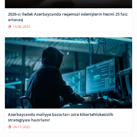
2026-cı ilədək Azərbaycanda rəqəmsal ödənişlərin həcmi 25 faiz
artacaq
13-06-2023
Azərbaycanda maliyyə bazarları üzrə kibertəhlükəsizlik
strategiyası hazırlanır
24-11-2022