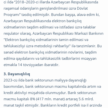
ci ildə “2018–2020-ci illərdə Azərbaycan Respublikasında
rəqəmsal ödənişlərin genişləndirilməsi üzrə Dövlət
Proqramı” təsdiq edilmişdir. Bundan başqa, əlavə edim ki,
Azərbaycan Respublikasında elektron bankçılıq
xidmətlərinin təqdim edilməsi və istifadəsi üzrə tələblər
requlator olaraq, Azərbaycan Respublikası Mərkəzi Bankının
"Elektron bankçılıq xidmətlərinin təmin edilməsi və
təhlükəsizliyi üzrə metodoloji rəhbərliyi" ilə tənzimlənir. Bu
sənəd elektron bankçılıq xidmətlərinin növlərini, təqdim
edilmə qaydalarını və təhlükəsizlik tədbirlərini müəyyən
etməklə 14 tövsiyyədən ibarətdir.
3. Dayanıqlılıq
2023-cü ildə bank sektorunun maliyyə dayanıqlığı
baxımından, bank sektorunun məcmu kapitalında artım və
kredit aktivliyi müşahidə olunmuşdur. Bank sektorunun
məcmu kapitalı 8% (417 mln. manat) artaraq 5.6 mlrd.
manat təşkil etmişdir. Bankların kredit portfeli isə il ərzində