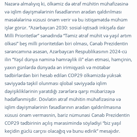
Nəzərə almalıyıq ki, ölkəmiz də ətraf mühitin mühafizəsinə
və iqlim dəyişmələrinin fəsadlarının aradan qaldırılması
məsələlərinə xüsusi önəm verir və bu istiqamətdə mühüm
işlər görür. “Azərbaycan 2030: sosial-iqtisadi inkişafa dair
Milli Prioritetlər” sənədində “Təmiz ətraf mühit və yaşıl artım
ölkəsi” beş milli prioritetdən biri olması, Cənab Prezidentin
sərəncamına əsasən, Azərbaycan Respublikasının 2024-cü
ilin “Yaşıl dünya naminə həmrəylik ili” elan etməsi, həmçinin,
yaxın günlərdə dünyada ən irimiqyaslı və mötəbər
tədbirlərdən biri hesab edilən COP29 ölkəmizdə yüksək
səviyyədə təşkil olunması qlobal səviyyədə iqlim
dəyişikliklərinin yaratdığı zərərlərə qarşı mübarizəyə
hədəflənmişdir. Dövlətin ətraf mühitin mühafizəsinə və
iqlim dəyişmələrinin fəsadlarının aradan qaldırılmasına
xüsusi önəm verməsnin, bariz nümunəsi Cənab Prezidentin
COP29 tədbirinin açılış mərasimində söylədiyi “biz yaşıl
keçidin güclü carçısı olacağıq və bunu edirik” mesajıdır.