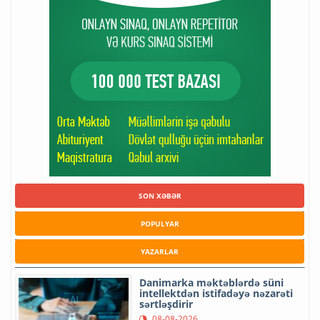
SON XƏBƏR
POPULYAR
YAZARLAR
Danimarka məktəblərdə süni
intellektdən istifadəyə nəzarəti
sərtləşdirir
08-08-2026