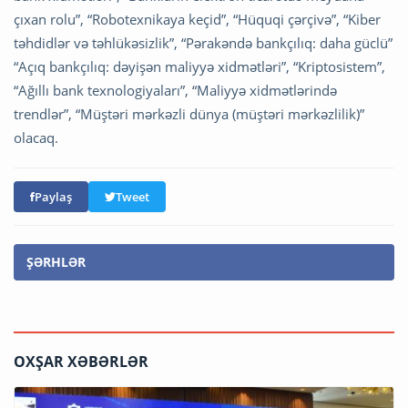
çıxan rolu”, “Robotexnikaya keçid”, “Hüquqi çərçivə”, “Kiber
təhdidlər və təhlükəsizlik”, “Pərakəndə bankçılıq: daha güclü”
“Açıq bankçılıq: dəyişən maliyyə xidmətləri”, “Kriptosistem”,
“Ağıllı bank texnologiyaları”, “Maliyyə xidmətlərində
trendlər”, “Müştəri mərkəzli dünya (müştəri mərkəzlilik)”
olacaq.
Paylaş
Tweet
ŞƏRHLƏR
OXŞAR XƏBƏRLƏR