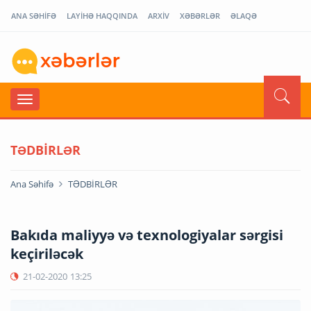
ANA SƏHİFƏ
LAYİHƏ HAQQINDA
ARXİV
XƏBƏRLƏR
ƏLAQƏ
TƏDBİRLƏR
Ana Səhifə
TƏDBİRLƏR
Bakıda maliyyə və texnologiyalar sərgisi
keçiriləcək
21-02-2020
13:25