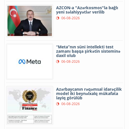
AZCON-a "Azərkosmos"la bağlı
yeni səlahiyyətlər verilib
06-08-2026
“Meta”nın süni intellekti test
zamanı başqa şirkətin sisteminə
daxil olub
06-08-2026
Azərbaycanın rəqəmsal idarəçilik
model iki beynəlxalq mükafata
layiq görülüb
06-08-2026