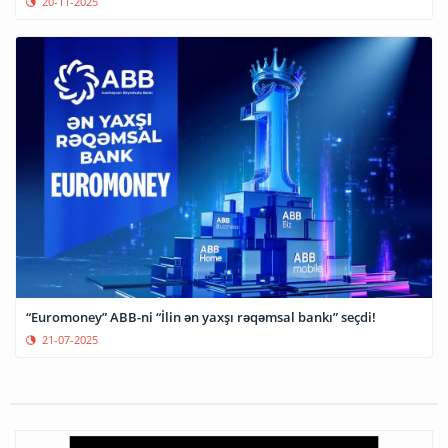
20-11-2025
“Euromoney” ABB-ni “İlin ən yaxşı rəqəmsal bankı” seçdi!
21-07-2025