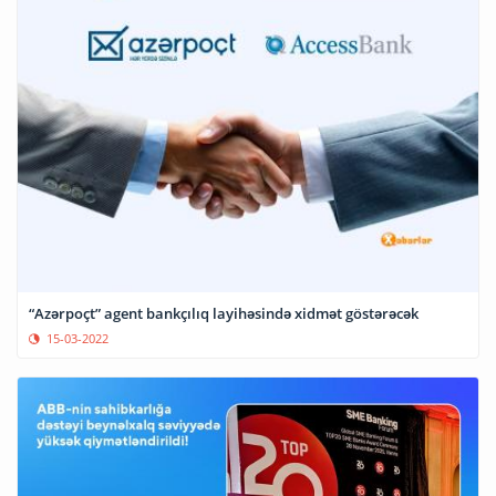
“Azərpoçt” agent bankçılıq layihəsində xidmət göstərəcək
15-03-2022