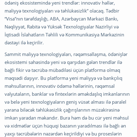
ödəniş ekosistemində yeni trendlər: innovativ həllər,
maliyyə texnologiyaları və təhlükəsizlik” olacaq. Tədbir
“Visa”nın tərəfdaşlığı, ABA, Azərbaycan Mərkəzi Bankı,
Nəqliyyat, Rabitə və Yüksək Texnologiyalar Nazirliyi və
İqtisadi İslahatların Təhlili və Kommunikasiya Mərkəzinin
dəstəyi ilə keçirilir.
Sammit maliyyə texnologiyaları, rəqəmsallaşma, ödənişlər
ekosistemi sahəsində yeni və qarşıdan gələn trendlər ilə
bağlı fikir və təcrübə mübadiləsi üçün platforma olmaq
məqsədi daşıyır. Bu platforma yeni maliyyə və bankçılıq
məhsullarının, innovativ ödəmə həllərinin, rəqəmsal
valyutaların, banklar və fintexlərin əməkdaşlıq imkanlarının
və belə yeni texnologiyaların geniş vüsət alması ilə paralel
yarana biləcək təhlükəsizlik çağırışlarının müzakirəsinə
imkan yaradan məkandır. Bura həm də bu cür yeni məhsul
və xidmətlər üçün hüquqi bazanın yaradılması ilə bağlı ən
yaxşı təcrübələrin nəzərdən keçirildiyi və bu proseslərin