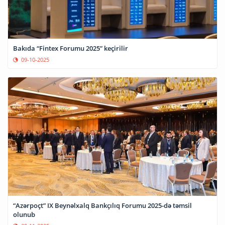
Bakıda “Fintex Forumu 2025” keçirilir
09-10-2025
“Azərpoçt” IX Beynəlxalq Bankçılıq Forumu 2025-də təmsil
olunub