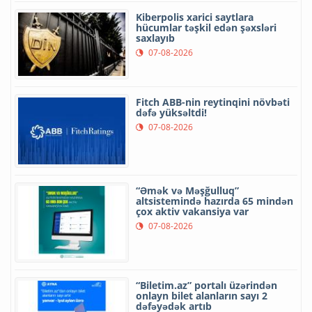
Kiberpolis xarici saytlara
hücumlar təşkil edən şəxsləri
saxlayıb
07-08-2026
Fitch ABB-nin reytinqini növbəti
dəfə yüksəltdi!
07-08-2026
“Əmək və Məşğulluq”
altsistemində hazırda 65 mindən
çox aktiv vakansiya var
07-08-2026
“Biletim.az” portalı üzərindən
onlayn bilet alanların sayı 2
dəfəyədək artıb