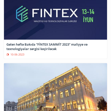
Gələn həftə Bakıda “FİNTEX SAMMİT 2023” maliyyə və
texnologiyalar sərgisi keçiriləcək
10-06-2023