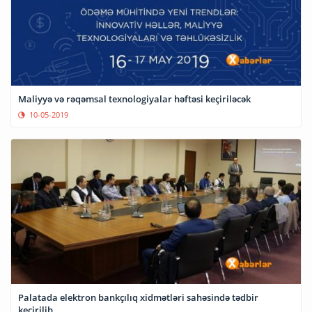
Maliyyə və rəqəmsal texnologiyalar həftəsi keçiriləcək
10-05-2019
Palatada elektron bankçılıq xidmətləri sahəsində tədbir
keçirilib