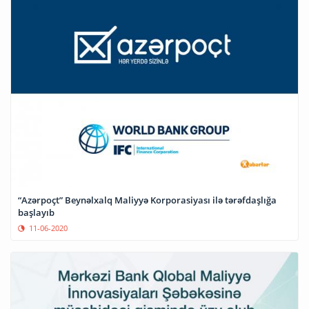
“Azərpoçt” Beynəlxalq Maliyyə Korporasiyası ilə tərəfdaşlığa
başlayıb
11-06-2020