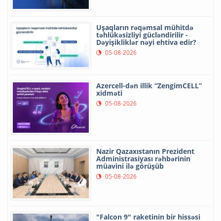
Uşaqların rəqəmsal mühitdə
təhlükəsizliyi gücləndirilir -
Dəyişikliklər nəyi ehtiva edir?
05-08-2026
Azercell-dən illik “ZengimCELL”
xidməti
05-08-2026
Nazir Qazaxıstanın Prezident
Administrasiyası rəhbərinin
müavini ilə görüşüb
05-08-2026
"Falcon 9" raketinin bir hissəsi