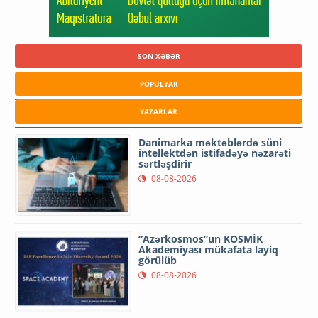
SON XƏBƏR
POPULYAR
YAZARLAR
Danimarka məktəblərdə süni
intellektdən istifadəyə nəzarəti
sərtləşdirir
08-08-2026
“Azərkosmos”un KOSMİK
Akademiyası mükafata layiq
görülüb
08-08-2026