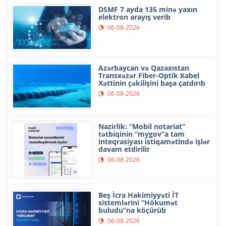
DSMF 7 ayda 135 minə yaxın
elektron arayış verib
06-08-2026
Azərbaycan və Qazaxıstan
Transxəzər Fiber-Optik Kabel
Xəttinin çəkilişini başa çatdırıb
06-08-2026
Nazirlik: “Mobil notariat”
tətbiqinin “mygov”a tam
inteqrasiyası istiqamətində işlər
davam etdirilir
06-08-2026
Beş İcra Hakimiyyəti İT
sistemlərini “Hökumət
buludu”na köçürüb
06-08-2026