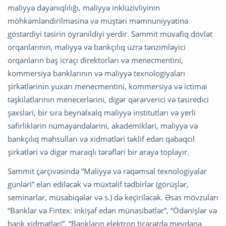
maliyyə dayanıqlılığı, maliyyə inklüzivliyinin
möhkəmləndirilməsinə və müştəri məmnuniyyətinə
göstərdiyi təsirin öyrənildiyi yerdir. Sammit müvafiq dövlət
orqanlarının, maliyyə və bankçılıq üzrə tənzimləyici
orqanların baş icraçı direktorları və menecmentini,
kommersiya banklarının və maliyyə texnologiyaları
şirkətlərinin yuxarı menecmentini, kommersiya və ictimai
təşkilatlarının menecerlərini, digər qərarverici və təsiredici
şəxsləri, bir sıra beynəlxalq maliyyə institutları və yerli
səfirliklərin nümayəndələrini, akademikləri, maliyyə və
bankçılıq məhsulları və xidmətləri təklif edən qabaqcıl
şirkətləri və digər maraqlı tərəfləri bir araya toplayır.
Sammit çərçivəsində “Maliyyə və rəqəmsal texnologiyalar
günləri” elan ediləcək və müxtəlif tədbirlər (görüşlər,
seminarlar, müsabiqələr və s.) də keçiriləcək. Əsas mövzuları
“Banklar və Fintex: inkişaf edən münasibətlər”, “Ödənişlər və
bank xidmətləri”, “Bankların elektron ticarətdə meydana