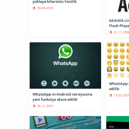
yükləyə bilərsiniz-Yenilik
30-04-2018
64-bitlik L
Flash Playe
21-11-200
WhatsApp-a
edilib
WhatsApp-ın Android versiyasına
12-02-201
yeni funksiya əlavə edildi
26-11-2015