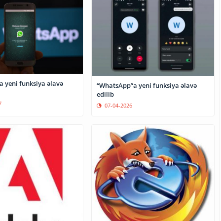
 yeni funksiya əlavə
“WhatsApp”a yeni funksiya əlavə
edilib
7
07-04-2026