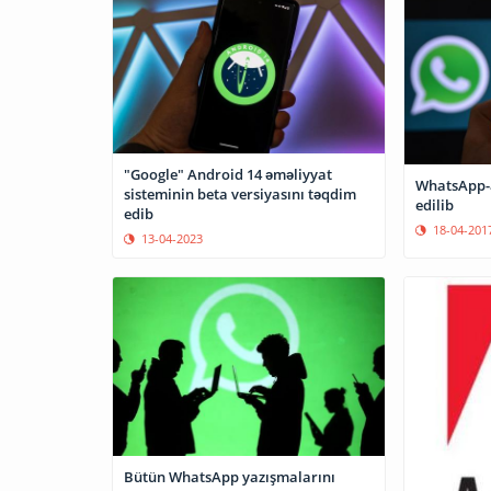
"Google" Android 14 əməliyyat
WhatsApp-a
sisteminin beta versiyasını təqdim
edilib
edib
18-04-201
13-04-2023
Bütün WhatsApp yazışmalarını