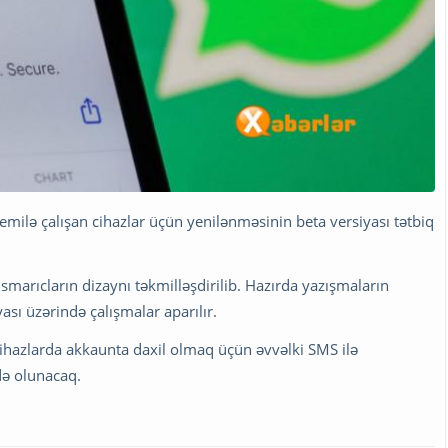
ilə çalışan cihazlar üçün yenilənməsinin beta versiyası tətbiq
ismarıcların dizaynı təkmilləşdirilib. Hazırda yazışmaların
ası üzərində çalışmalar aparılır.
cihazlarda akkaunta daxil olmaq üçün əvvəlki SMS ilə
də olunacaq.