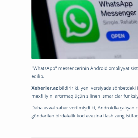
"WhatsApp" messencerinin Android əməliyyat sistem
edilib.
Xeberler.az
bildirir ki, yeni versiyada söhbətdəki 
məxfiliyini artırmaq üçün silinən ismarıclar funksiy
Daha əvvəl xəbər verilmişdi ki, Androidlə çalışan 
göndərilən birdəfəlik kod əvəzinə flash zəng istifa