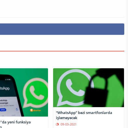
“WhatsApp” bəzi smartfonlarda
işləməyəcək
da yeni funksiya
09-03-2021
q