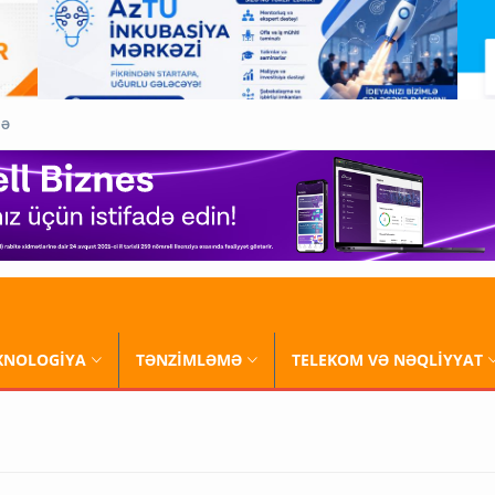
QƏ
XNOLOGİYA
TƏNZİMLƏMƏ
TELEKOM VƏ NƏQLİYYAT