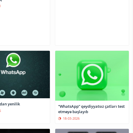
1
an yenilik
“WhatsApp” qeydiyyatsız çatları test
5
etməyə başlayıb
18-03-2026