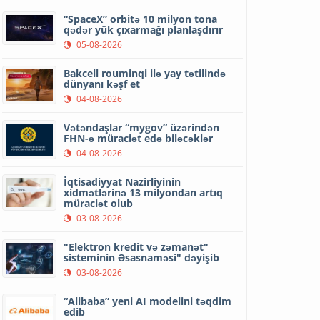
“SpaceX” orbitə 10 milyon tona
qədər yük çıxarmağı planlaşdırır
05-08-2026
Bakcell rouminqi ilə yay tətilində
dünyanı kəşf et
04-08-2026
Vətəndaşlar “mygov” üzərindən
FHN-ə müraciət edə biləcəklər
04-08-2026
İqtisadiyyat Nazirliyinin
xidmətlərinə 13 milyondan artıq
müraciət olub
03-08-2026
"Elektron kredit və zəmanət"
sisteminin Əsasnaməsi" dəyişib
03-08-2026
“Alibaba” yeni AI modelini təqdim
edib