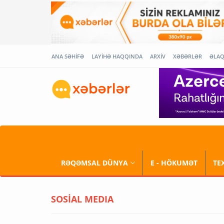
ANA SƏHİFƏ
LAYİHƏ HAQQINDA
ARXİV
XƏBƏRLƏR
ƏLA
RƏQƏMSAL DÜNYA
E - HÖKUMƏT
TE
SOSİAL MEDIA