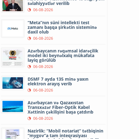
səlahiyyətlər verilib
06-08-2026
“Meta”nın süni intellekti test
zamanı başqa şirkətin sisteminə
daxil olub
06-08-2026
Azərbaycanın rəqəmsal idarəçilik
model iki beynəlxalq mükafata
layiq görülüb
06-08-2026
DSMF 7 ayda 135 minə yaxın
elektron arayış verib
06-08-2026
Azərbaycan və Qazaxıstan
Transxəzər Fiber-Optik Kabel
Xəttinin çəkilişini başa çatdırıb
06-08-2026
Nazirlik: “Mobil notariat” tətbiqinin
“mygov”a tam inteqrasiyası