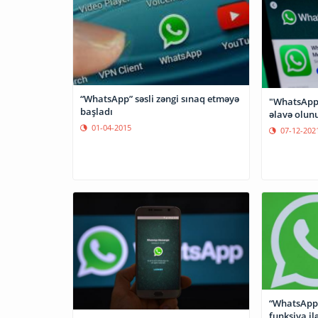
“WhatsApp” səsli zəngi sınaq etməyə
"WhatsApp"
başladı
əlavə olun
01-04-2015
07-12-202
“WhatsApp”
funksiya ilə