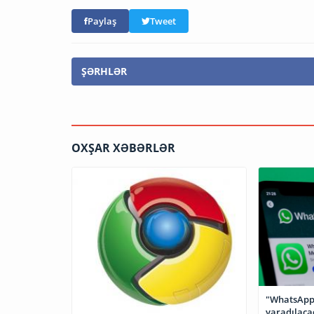
Paylaş
Tweet
ŞƏRHLƏR
OXŞAR XƏBƏRLƏR
"WhatsApp"
yaradılaca