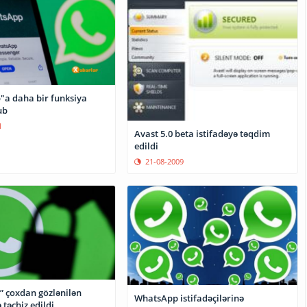
a daha bir funksiya
ub
1
Avast 5.0 beta istifadəyə təqdim
edildi
21-08-2009
 çoxdan gözlənilən
WhatsApp istifadəçilərinə
 təchiz edildi