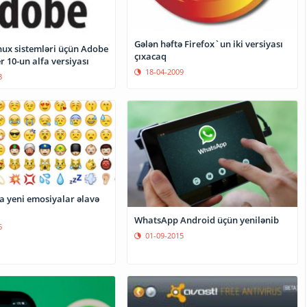
Gələn həftə Firefox`un iki versiyası
inux sistemləri üçün Adobe
çıxacaq
r 10-un alfa versiyası
18-04-2009
8
 yeni emosiyalar əlavə
WhatsApp Android üçün yenilənib
6
01-09-2015