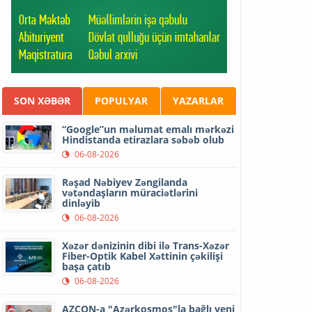
SON XƏBƏR
POPULYAR
YAZARLAR
“Google”un məlumat emalı mərkəzi
Hindistanda etirazlara səbəb olub
06-08-2026
Rəşad Nəbiyev Zəngilanda
vətəndaşların müraciətlərini
dinləyib
06-08-2026
Xəzər dənizinin dibi ilə Trans-Xəzər
Fiber-Optik Kabel Xəttinin çəkilişi
başa çatıb
06-08-2026
AZCON-a "Azərkosmos"la bağlı yeni