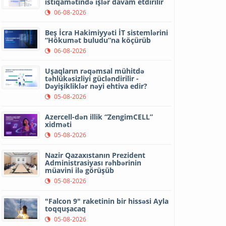
istiqamətində işlər davam etdirilir
06-08-2026
Beş İcra Hakimiyyəti İT sistemlərini
“Hökumət buludu”na köçürüb
06-08-2026
Uşaqların rəqəmsal mühitdə
təhlükəsizliyi gücləndirilir -
Dəyişikliklər nəyi ehtiva edir?
05-08-2026
Azercell-dən illik “ZengimCELL”
xidməti
05-08-2026
Nazir Qazaxıstanın Prezident
Administrasiyası rəhbərinin
müavini ilə görüşüb
05-08-2026
"Falcon 9" raketinin bir hissəsi Ayla
toqquşacaq
05-08-2026