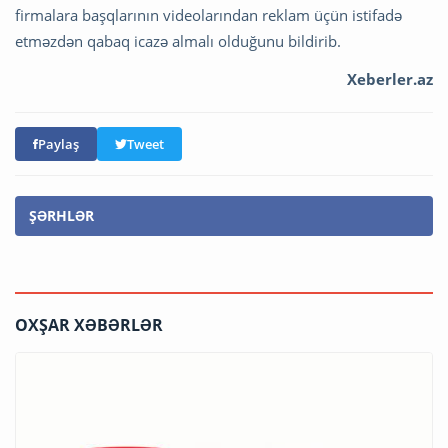
firmalara başqlarının videolarından reklam üçün istifadə
etməzdən qabaq icazə almalı olduğunu bildirib.
Xeberler.az
Paylaş
Tweet
ŞƏRHLƏR
OXŞAR XƏBƏRLƏR