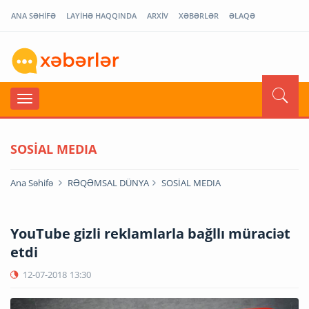
ANA SƏHİFƏ
LAYİHƏ HAQQINDA
ARXİV
XƏBƏRLƏR
ƏLAQƏ
SOSİAL MEDIA
Ana Səhifə
RƏQƏMSAL DÜNYA
SOSİAL MEDIA
YouTube gizli reklamlarla bağllı müraciət
etdi
12-07-2018
13:30