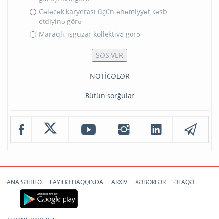
Gələcək karyerası üçün əhəmiyyət kəsb
etdiyinə görə
Maraqlı, işgüzar kollektivə görə
NƏTİCƏLƏR
Bütün sorğular
ANA SƏHİFƏ
LAYİHƏ HAQQINDA
ARXİV
XƏBƏRLƏR
ƏLAQƏ