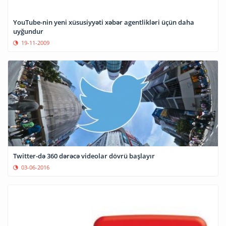
YouTube-nin yeni xüsusiyyəti xəbər agentlikləri üçün daha
uyğundur
19-11-2009
Twitter-də 360 dərəcə videolar dövrü başlayır
03-06-2016