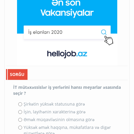
SORĞU
İT mütəxəssislər iş yerlərini hansı meyarlar əsasında
seçir ?
Şirkətin yüksək statusuna görə
İşin, layihənin xarakterinə görə
Əmək müqaviləsinin olmasına görə
Yüksək əmək haqqına, mükafatlara və digər
güzəştlərə görə