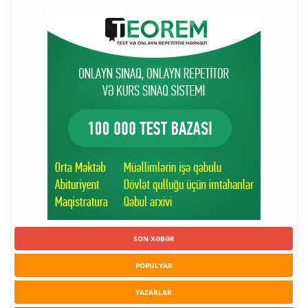
SON XƏBƏR
POPULYAR
YAZARLAR