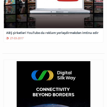
ABŞ şirkətləri YouTube-da reklam yerləşdirməkdən imtina edir
27-03-2017