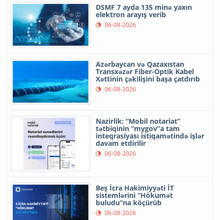
DSMF 7 ayda 135 minə yaxın
elektron arayış verib
06-08-2026
Azərbaycan və Qazaxıstan
Transxəzər Fiber-Optik Kabel
Xəttinin çəkilişini başa çatdırıb
06-08-2026
Nazirlik: “Mobil notariat”
tətbiqinin “mygov”a tam
inteqrasiyası istiqamətində işlər
davam etdirilir
06-08-2026
Beş İcra Hakimiyyəti İT
sistemlərini “Hökumət
buludu”na köçürüb
06-08-2026