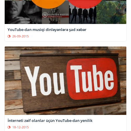
YouTube-dan musiqi dinləyənlərə şad xəbər
26-09-2015
İnterneti zəif olanlar üçün YouTube-dan yenilik
18-12-2015