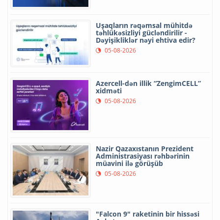
Uşaqların rəqəmsal mühitdə
təhlükəsizliyi gücləndirilir -
Dəyişikliklər nəyi ehtiva edir?
05-08-2026
Azercell-dən illik “ZengimCELL”
xidməti
05-08-2026
Nazir Qazaxıstanın Prezident
Administrasiyası rəhbərinin
müavini ilə görüşüb
05-08-2026
"Falcon 9" raketinin bir hissəsi