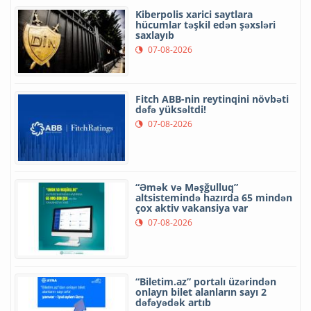
Kiberpolis xarici saytlara
hücumlar təşkil edən şəxsləri
saxlayıb
07-08-2026
Fitch ABB-nin reytinqini növbəti
dəfə yüksəltdi!
07-08-2026
“Əmək və Məşğulluq”
altsistemində hazırda 65 mindən
çox aktiv vakansiya var
07-08-2026
“Biletim.az” portalı üzərindən
onlayn bilet alanların sayı 2
dəfəyədək artıb