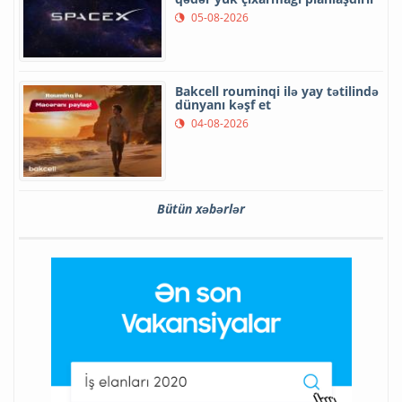
05-08-2026
Bakcell rouminqi ilə yay tətilində
dünyanı kəşf et
04-08-2026
Bütün xəbərlər