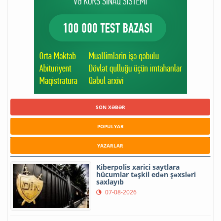
SON XƏBƏR
POPULYAR
YAZARLAR
Kiberpolis xarici saytlara
hücumlar təşkil edən şəxsləri
saxlayıb
07-08-2026