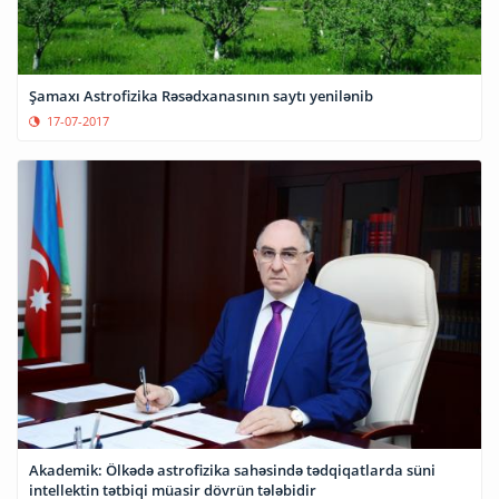
Şamaxı Astrofizika Rəsədxanasının saytı yenilənib
17-07-2017
Akademik: Ölkədə astrofizika sahəsində tədqiqatlarda süni
intellektin tətbiqi müasir dövrün tələbidir