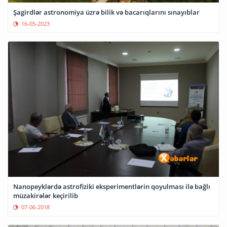
Şagirdlər astronomiya üzrə bilik və bacarıqlarını sınayıblar
16-05-2023
Nanopeyklərdə astrofiziki eksperimentlərin qoyulması ilə bağlı
müzakirələr keçirilib
07-06-2018