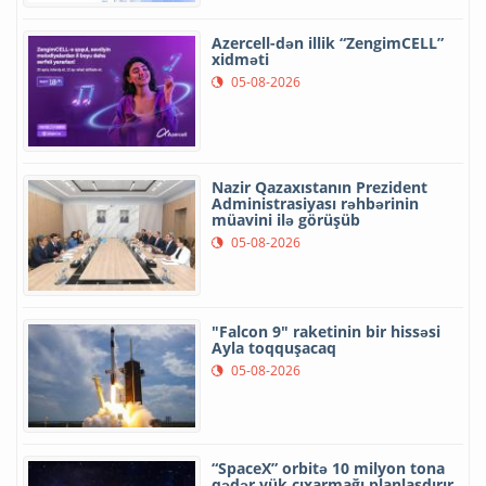
Azercell-dən illik “ZengimCELL”
xidməti
05-08-2026
Nazir Qazaxıstanın Prezident
Administrasiyası rəhbərinin
müavini ilə görüşüb
05-08-2026
"Falcon 9" raketinin bir hissəsi
Ayla toqquşacaq
05-08-2026
“SpaceX” orbitə 10 milyon tona
qədər yük çıxarmağı planlaşdırır