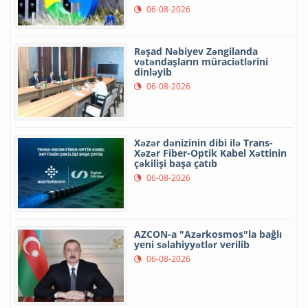
06-08-2026
Rəşad Nəbiyev Zəngilanda
vətəndaşların müraciətlərini
dinləyib
06-08-2026
Xəzər dənizinin dibi ilə Trans-
Xəzər Fiber-Optik Kabel Xəttinin
çəkilişi başa çatıb
06-08-2026
AZCON-a "Azərkosmos"la bağlı
yeni səlahiyyətlər verilib
06-08-2026