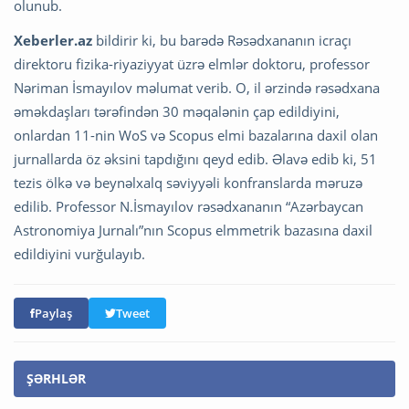
olunub.
Xeberler.az
bildirir ki, bu barədə Rəsədxananın icraçı
direktoru fizika-riyaziyyat üzrə elmlər doktoru, professor
Nəriman İsmayılov məlumat verib. O, il ərzində rəsədxana
əməkdaşları tərəfindən 30 məqalənin çap edildiyini,
onlardan 11-nin WoS və Scopus elmi bazalarına daxil olan
jurnallarda öz əksini tapdığını qeyd edib. Əlavə edib ki, 51
tezis ölkə və beynəlxalq səviyyəli konfranslarda məruzə
edilib. Professor N.İsmayılov rəsədxananın “Azərbaycan
Astronomiya Jurnalı”nın Scopus elmmetrik bazasına daxil
edildiyini vurğulayıb.
Paylaş
Tweet
ŞƏRHLƏR