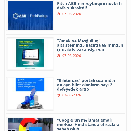
Fitch ABB-nin reytinqini növbəti
dəfə yüksəltdi!
07-08-2026
“Əmək və Məşğulluq”
altsistemində hazırda 65 mindən
çox aktiv vakansiya var
07-08-2026
“Biletim.az” portalı üzərindən
onlayn bilet alanların sayı 2
dəfəyədək artıb
07-08-2026
“Google”un məlumat emalı
mərkəzi Hindistanda etirazlara
səbəb olub