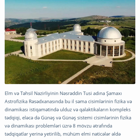
Elm və Təhsil Nazirliyinin Nəsrəddin Tusi adına Şamaxı
Astrofizika Rəsədxanasında bu il səma cisimlərinin fizika və
dinamikası istiqamətində ulduz və qalaktikaların kompleks
tədqiqi, eləcə də Günəş və Günəş sistemi cisimlərinin fizika
və dinamikası problemləri üzrə 8 mövzu ətrafında
tədqiqatlar yerinə yetirilib, mühüm elmi nəticələr əldə