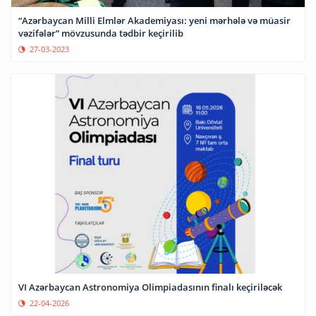
“Azərbaycan Milli Elmlər Akademiyası: yeni mərhələ və müasir
vəzifələr” mövzusunda tədbir keçirilib
27-03-2023
VI Azərbaycan Astronomiya Olimpiadasının finalı keçiriləcək
22-04-2026