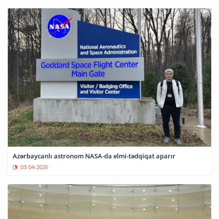
Azərbaycanlı astronom NASA-da elmi-tədqiqat aparır
03-04-2026