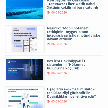
Azərbaycan və Qazaxıstan
Transxəzər Fiber-Optik Kabel
Xəttinin çəkilişini başa çatdırıb
06-08-2026
Nazirlik: “Mobil notariat”
tətbiqinin “mygov”a tam
inteqrasiyası istiqamətində işlər
davam etdirilir
06-08-2026
Beş İcra Hakimiyyəti İT
sistemlərini “Hökumət
buludu”na köçürüb
06-08-2026
Uşaqların rəqəmsal mühitdə
təhlükəsizliyi gücləndirilir -
Dəyişikliklər nəyi ehtiva edir?
05-08-2026