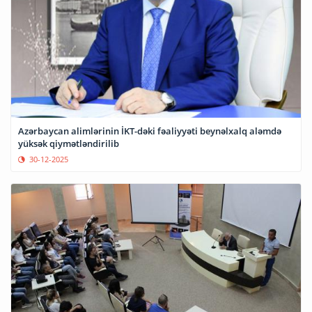
Azərbaycan alimlərinin İKT-dəki fəaliyyəti beynəlxalq aləmdə
yüksək qiymətləndirilib
30-12-2025