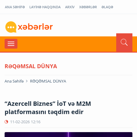
ANA SƏHİFƏ
LAYİHƏ HAQQINDA
ARXİV
XƏBƏRLƏR
ƏLAQƏ
RƏQƏMSAL DÜNYA
Ana Səhifə
RƏQƏMSAL DÜNYA
“Azercell Biznes” İoT və M2M
platformasını təqdim edir
11-02-2026
12:16