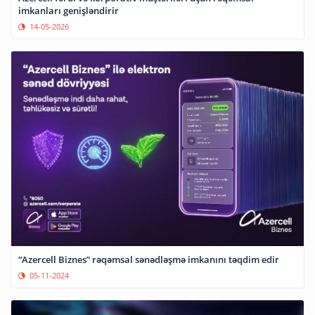
imkanları genişləndirir
14-05-2026
“Azercell Biznes” rəqəmsal sənədləşmə imkanını təqdim edir
05-11-2024