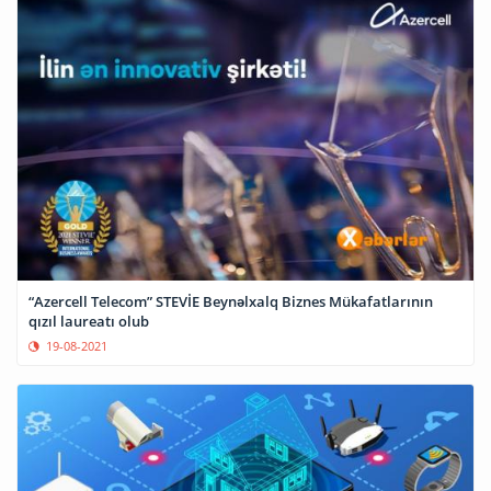
“Azercell Telecom” STEVİE Beynəlxalq Biznes Mükafatlarının
qızıl laureatı olub
19-08-2021