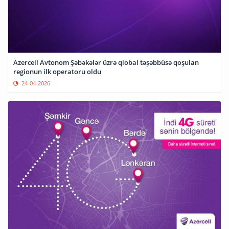
Azercell Avtonom Şəbəkələr üzrə qlobal təşəbbüsə qoşulan
regionun ilk operatoru oldu
24-04-2026