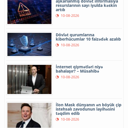
aşkarlanmış dövlət informasiya
resurslarının sayı iyulda kəskin
artıb
10-08-2026
Dövlət qurumlarına
kiberhücumlar 10 faizədək azalıb
10-08-2026
İnternet qiymətləri niyə
bahalaşır? – Müsahibə
10-08-2026
İlon Mask dünyanın ən böyük çip
istehsalı zavodunun layihəsini
təqdim edib
10-08-2026