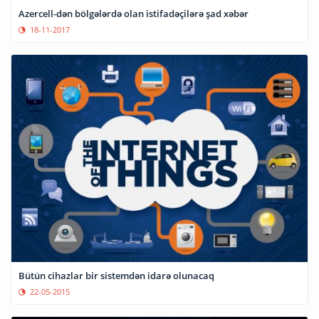
Azercell-dən bölgələrdə olan istifadəçilərə şad xəbər
18-11-2017
Bütün cihazlar bir sistemdən idarə olunacaq
22-05-2015