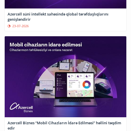
Azercell süni intellekt sahəsində qlobal tərəfdaşlıqlarını
genişləndirir
23-07-2026
Azercell Biznes “Mobil Cihazların İdarə Edilməsi” həllini təqdim
edir