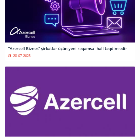
“Azercell Biznes” şirkətlər üçün yeni rəqəmsal həll təqdim edir
28-07-2025