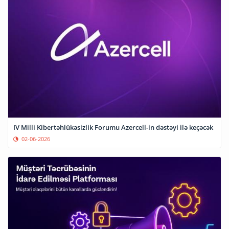
IV Milli Kibertəhlükəsizlik Forumu Azercell-in dəstəyi ilə keçəcək
02-06-2026