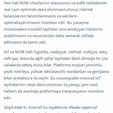
Yeni həll M2M cihazlarının statusunun və trafik istifadəsinin
real vaxt rejimində idarə olunmasını,hovuz internet
balanslarının tənzimlənməsini və xərclərin
optimallaşdırılmasını mümkün edir. Bu yanaşma
müəssisələrə müxtəlif layihələr üzrə əməliyyat risklərinin
azaldılmasını və resurslardan daha səmərəli istifadə
edilməsini də təmin edir.
IoT və M2M həlli logistika, nəqliyyat, istehsal, maliyyə, satış,
neft-qaz, eləcə də ağıllı şəhər layihələri daxil olmaqla bir çox
sahələrdə tətbiq oluna bilər. Platforma müştəri yönümlü,
çevik interfeys, yüksək təhlükəsizlik standartları və genişlənə
bilən arxitektura ilə seçilir. Bu xüsusiyyətlər mövcud IoT
layihələrinin rahat idarə olunması ilə yanaşı, yeni nəsil
həllərin də asanlıqla platformaya inteqrasiyasını mümkün
edir.
Qeyd edək ki, Azercell bu təşəbbüslə ölkədə rəqəmsal