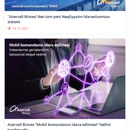
"Azercell Biznes"dən tam yeni Nəqliyyatın İdarəolunması
sistemi
14-12-2021
Azercell Biznes “Mobil komandanın idarə edilməsi” həllini
təqdim edir