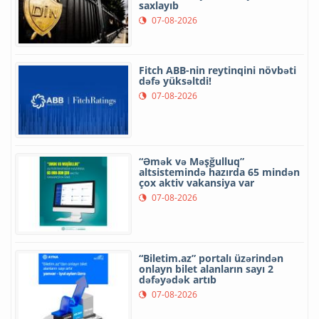
saxlayıb
07-08-2026
Fitch ABB-nin reytinqini növbəti
dəfə yüksəltdi!
07-08-2026
“Əmək və Məşğulluq”
altsistemində hazırda 65 mindən
çox aktiv vakansiya var
07-08-2026
“Biletim.az” portalı üzərindən
onlayn bilet alanların sayı 2
dəfəyədək artıb
07-08-2026