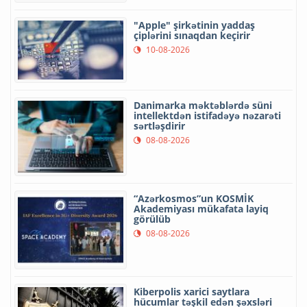
"Apple" şirkətinin yaddaş
çiplərini sınaqdan keçirir
10-08-2026
Danimarka məktəblərdə süni
intellektdən istifadəyə nəzarəti
sərtləşdirir
08-08-2026
“Azərkosmos”un KOSMİK
Akademiyası mükafata layiq
görülüb
08-08-2026
Kiberpolis xarici saytlara
hücumlar təşkil edən şəxsləri