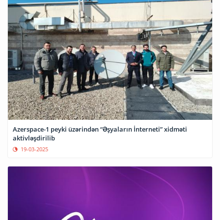
Azerspace-1 peyki üzərindən “Əşyaların İnterneti” xidməti
aktivləşdirilib
19-03-2025