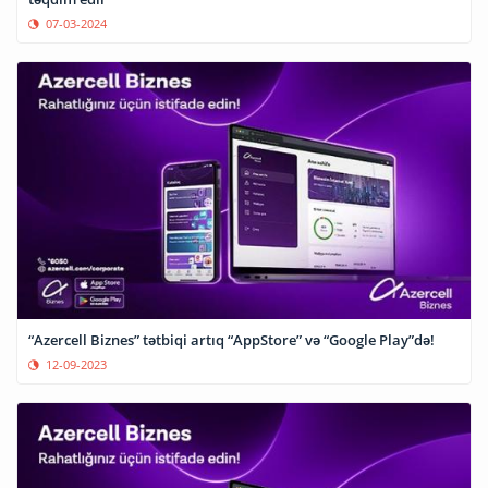
07-03-2024
“Azercell Biznes” tətbiqi artıq “AppStore” və “Google Play”də!
12-09-2023