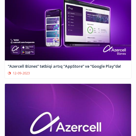
“Azercell Biznes” tətbiqi artıq “AppStore” və “Google Play”də!
12-09-2023