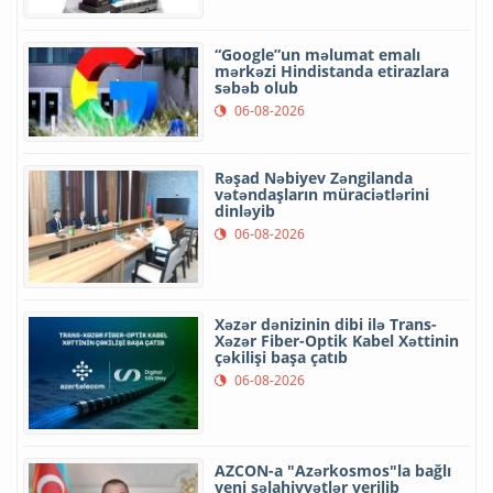
“Google”un məlumat emalı
mərkəzi Hindistanda etirazlara
səbəb olub
06-08-2026
Rəşad Nəbiyev Zəngilanda
vətəndaşların müraciətlərini
dinləyib
06-08-2026
Xəzər dənizinin dibi ilə Trans-
Xəzər Fiber-Optik Kabel Xəttinin
çəkilişi başa çatıb
06-08-2026
AZCON-a "Azərkosmos"la bağlı
yeni səlahiyyətlər verilib