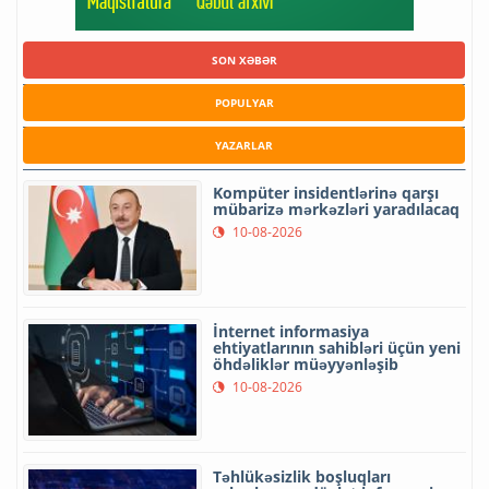
SON XƏBƏR
POPULYAR
YAZARLAR
Kompüter insidentlərinə qarşı
mübarizə mərkəzləri yaradılacaq
10-08-2026
İnternet informasiya
ehtiyatlarının sahibləri üçün yeni
öhdəliklər müəyyənləşib
10-08-2026
Təhlükəsizlik boşluqları