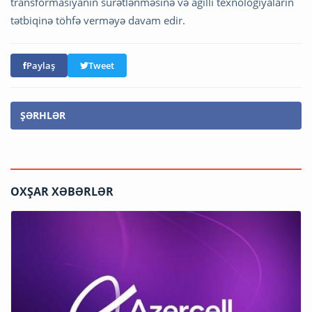
transformasiyanın sürətlənməsinə və ağıllı texnologiyaların
tətbiqinə töhfə verməyə davam edir.
Paylaş
Tweet
ŞƏRHLƏR
OXŞAR XƏBƏRLƏR