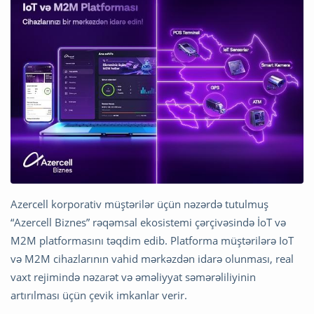
Azercell korporativ müştərilər üçün nəzərdə tutulmuş
“Azercell Biznes” rəqəmsal ekosistemi çərçivəsində İoT və
M2M platformasını təqdim edib. Platforma müştərilərə IoT
və M2M cihazlarının vahid mərkəzdən idarə olunması, real
vaxt rejimində nəzarət və əməliyyat səmərəliliyinin
artırılması üçün çevik imkanlar verir.