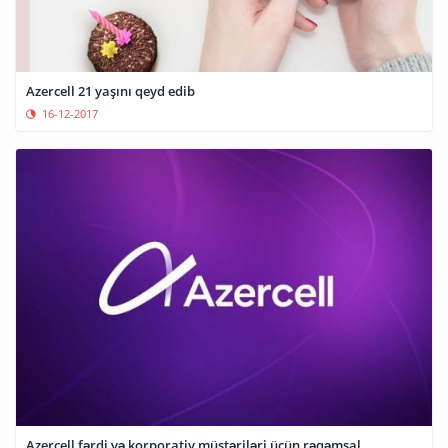
Azercell 21 yaşını qeyd edib
16-12-2017
Azercell fərdi və korporativ müştəriləri üçün rəqəmsal