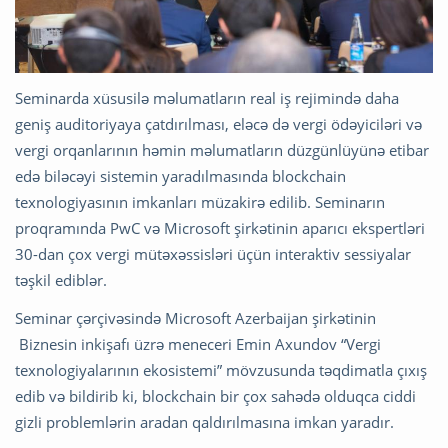
Seminarda xüsusilə məlumatların real iş rejimində daha
geniş auditoriyaya çatdırılması, eləcə də vergi ödəyiciləri və
vergi orqanlarının həmin məlumatların düzgünlüyünə etibar
edə biləcəyi sistemin yaradılmasında blockchain
texnologiyasının imkanları müzakirə edilib. Seminarın
proqramında PwC və Microsoft şirkətinin aparıcı ekspertləri
30-dan çox vergi mütəxəssisləri üçün interaktiv sessiyalar
təşkil ediblər.
Seminar çərçivəsində Microsoft Azerbaijan şirkətinin
Biznesin inkişafı üzrə meneceri Emin Axundov “Vergi
texnologiyalarının ekosistemi” mövzusunda təqdimatla çıxış
edib və bildirib ki, blockchain bir çox sahədə olduqca ciddi
gizli problemlərin aradan qaldırılmasına imkan yaradır.