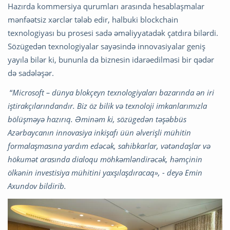
Hazırda kommersiya qurumları arasında hesablaşmalar
mənfəətsiz xərclər tələb edir, halbuki blockchain
texnologiyası bu prosesi sadə əməliyyatadək çatdıra bilərdi.
Sözügedən texnologiyalar sayəsində innovasiyalar geniş
yayıla bilər ki, bununla da biznesin idarəedilməsi bir qədər
də sadələşər.
“
Microsoft – dünya blokçeyn texnologiyaları bazarında ən iri
iştirakçılarındandır. Biz öz bilik və texnoloji imkanlarımızla
bölüşməyə hazırıq. Əminəm ki, sözügedən təşəbbüs
Azərbaycanın innovasiya inkişafı üün əlverişli mühitin
formalaşmasına yardım edəcək, sahibkarlar, vətəndaşlar və
hökumət arasında dialoqu möhkəmləndirəcək, həmçinin
ölkənin investisiya mühitini yaxşılaşdıracaq», - deyə Emin
Axundov bildirib.