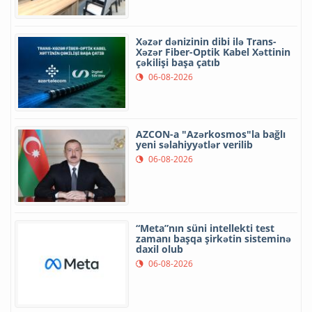
Xəzər dənizinin dibi ilə Trans-
Xəzər Fiber-Optik Kabel Xəttinin
çəkilişi başa çatıb
06-08-2026
AZCON-a "Azərkosmos"la bağlı
yeni səlahiyyətlər verilib
06-08-2026
“Meta”nın süni intellekti test
zamanı başqa şirkətin sisteminə
daxil olub
06-08-2026