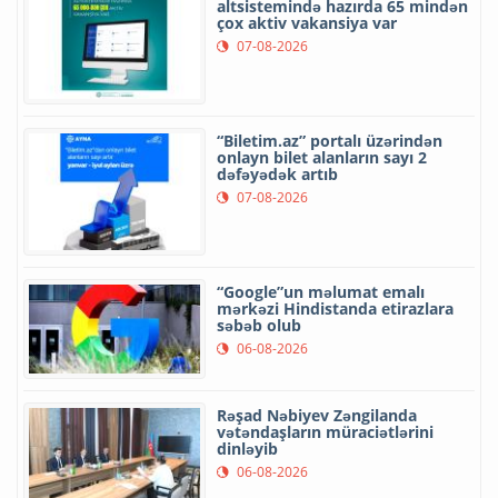
altsistemində hazırda 65 mindən
çox aktiv vakansiya var
07-08-2026
“Biletim.az” portalı üzərindən
onlayn bilet alanların sayı 2
dəfəyədək artıb
07-08-2026
“Google”un məlumat emalı
mərkəzi Hindistanda etirazlara
səbəb olub
06-08-2026
Rəşad Nəbiyev Zəngilanda
vətəndaşların müraciətlərini
dinləyib
06-08-2026