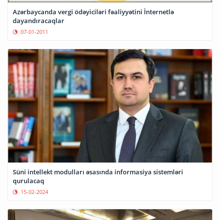
Azərbaycanda vergi ödəyiciləri fəaliyyətini İnternetlə
dayandıracaqlar
07-01-2011
Süni intellekt modulları əsasında informasiya sistemləri
qurulacaq
15-02-2024