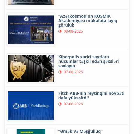
“Azərkosmos”un KOSMİK
Akademiyası mükafata layiq
görülüb
08-08-2026
Kiberpolis xarici saytlara
hücumlar təşkil edən şəxsləri
saxlayıb
07-08-2026
Fitch ABB-nin reytinqini növbəti
dəfə yüksəltdi!
07-08-2026
“Əmək və Məşğulluq”