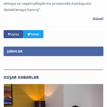
etməyə və rəqəmsallaşdırma prosesində Azərbaycanı
dəstəkləməyə hazırıq”.
Günel
Paylaş
Tweet
ŞƏRHLƏR
OXŞAR XƏBƏRLƏR