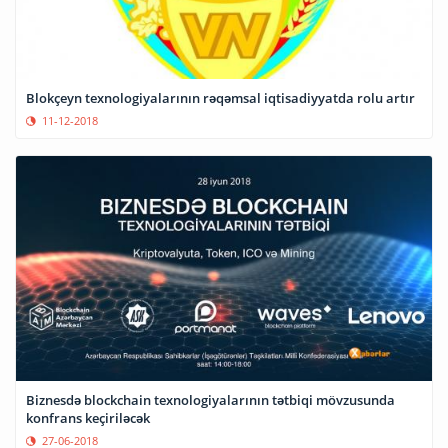
Blokçeyn texnologiyalarının rəqəmsal iqtisadiyyatda rolu artır
11-12-2018
Biznesdə blockchain texnologiyalarının tətbiqi mövzusunda
konfrans keçiriləcək
27-06-2018