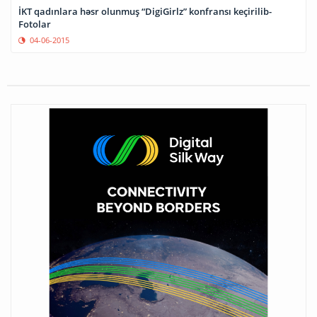
İKT qadınlara həsr olunmuş “DigiGirlz” konfransı keçirilib-
Fotolar
04-06-2015