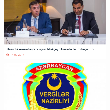
Nazirlik əməkdaşları üçün blokçeyn barədə təlim keçirilib
14-09-2017