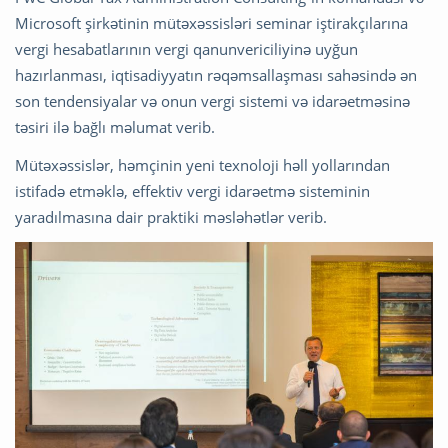
Microsoft şirkətinin mütəxəssisləri seminar iştirakçılarına
vergi hesabatlarının vergi qanunvericiliyinə uyğun
hazırlanması, iqtisadiyyatın rəqəmsallaşması sahəsində ən
son tendensiyalar və onun vergi sistemi və idarəetməsinə
təsiri ilə bağlı məlumat verib.
Mütəxəssislər, həmçinin yeni texnoloji həll yollarından
istifadə etməklə, effektiv vergi idarəetmə sisteminin
yaradılmasına dair praktiki məsləhətlər verib.