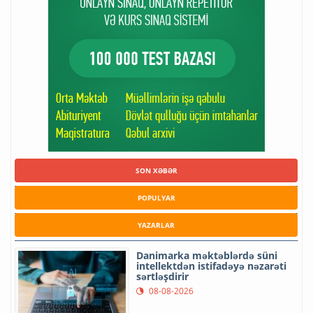
SON XƏBƏR
POPULYAR
YAZARLAR
Danimarka məktəblərdə süni
intellektdən istifadəyə nəzarəti
sərtləşdirir
08-08-2026