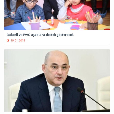
Bakcell və PwC uşaqlara dəstək göstərəcək
19-01-2018