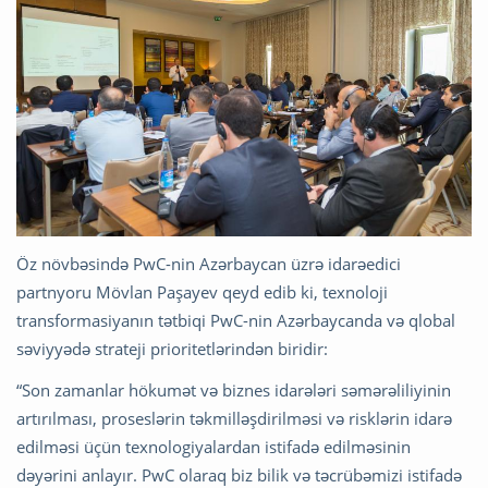
Öz növbəsində PwC-nin Azərbaycan üzrə idarəedici
partnyoru Mövlan Paşayev qeyd edib ki, texnoloji
transformasiyanın tətbiqi PwC-nin Azərbaycanda və qlobal
səviyyədə strateji prioritetlərindən biridir:
“Son zamanlar hökumət və biznes idarələri səmərəliliyinin
artırılması, proseslərin təkmilləşdirilməsi və risklərin idarə
edilməsi üçün texnologiyalardan istifadə edilməsinin
dəyərini anlayır. PwC olaraq biz bilik və təcrübəmizi istifadə