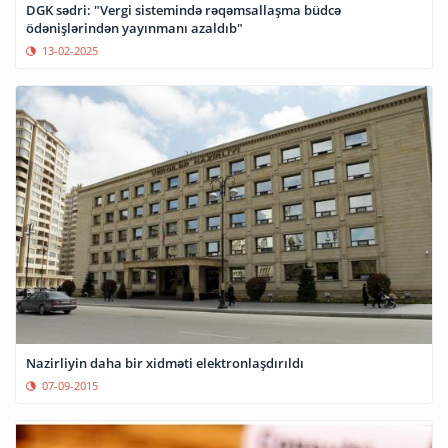
DGK sədri: "Vergi sistemində rəqəmsallaşma büdcə
ödənişlərindən yayınmanı azaldıb"
13-02-2025
Nazirliyin daha bir xidməti elektronlaşdırıldı
07-09-2015