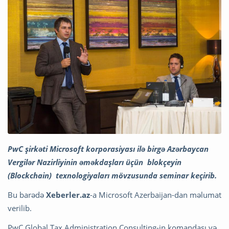
PwC şirkəti Microsoft korporasiyası ilə birgə Azərbaycan
Vergilər Nazirliyinin əməkdaşları üçün blokçeyin
(Blockchain) texnologiyaları mövzusunda seminar keçirib.
Bu barədə
Xeberler.az
-a Microsoft Azerbaijan-dan məlumat
verilib.
PwC Global Tax Administration Consulting-in komandası və