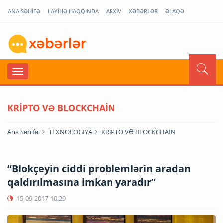
ANA SƏHİFƏ
LAYİHƏ HAQQINDA
ARXİV
XƏBƏRLƏR
ƏLAQƏ
KRİPTO VƏ BLOCKCHAİN
Ana Səhifə
TEXNOLOGİYA
KRİPTO VƏ BLOCKCHAİN
“Blokçeyin ciddi problemlərin aradan
qaldırılmasına imkan yaradır”
15-09-2017
10:29