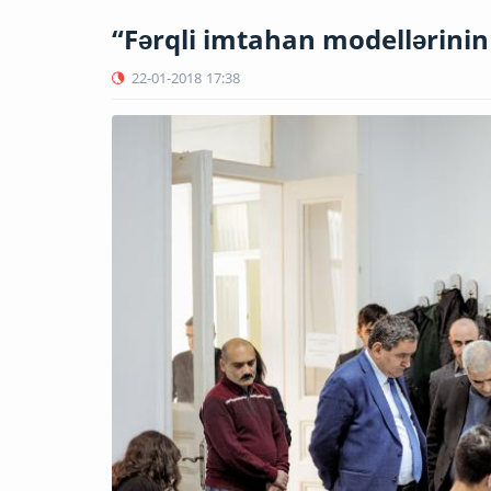
“Fərqli imtahan modellərinin 
22-01-2018
17:38