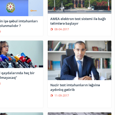
AMEA elektron test sistemi ilə bağlı
in işə qəbul imtahanları
təlimlərə başlayır
 olunmalıdır ?
08-04-2017
9
l qaydalarında heç bir
 olmayacaq”
6
Nazir test imtahanların ləğvinə
aydınlıq gətirib
11-09-2017