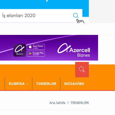
RUBRİKA
TƏDBİRLƏR
MÜSAHİBƏ
Ana Səhifə
TƏDBİRLƏR