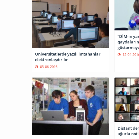
“DİM-in ya
qaydalarına
göstərməyə
Universitetlərdə yazılı imtahanlar
12-04-201
elektronlaşdırılır
03-06-2016
Distant dər
uğurla nəti