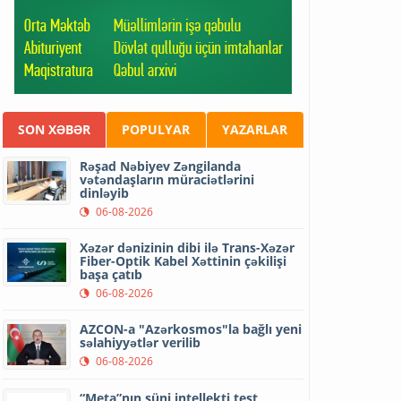
SON XƏBƏR
POPULYAR
YAZARLAR
Rəşad Nəbiyev Zəngilanda
vətəndaşların müraciətlərini
dinləyib
06-08-2026
Xəzər dənizinin dibi ilə Trans-Xəzər
Fiber-Optik Kabel Xəttinin çəkilişi
başa çatıb
06-08-2026
AZCON-a "Azərkosmos"la bağlı yeni
səlahiyyətlər verilib
06-08-2026
“Meta”nın süni intellekti test