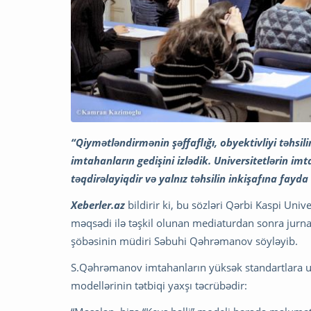
“Qiymətləndirmənin şəffaflığı, obyektivliyi təhsili
imtahanların gedişini izlədik. Universitetlərin imt
təqdirəlayiqdir və yalnız təhsilin inkişafına fayda 
Xeberler.az
bildirir ki, bu sözləri Qərbi Kaspi Uni
məqsədi ilə təşkil olunan mediaturdan sonra jurna
şöbəsinin müdiri Səbuhi Qəhrəmanov söyləyib.
S.Qəhrəmanov imtahanların yüksək standartlara uy
modellərinin tətbiqi yaxşı təcrübədir: