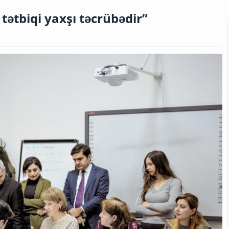
tətbiqi yaxşı təcrübədir”