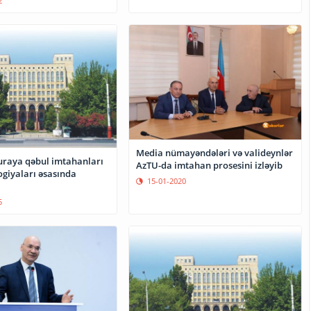
2
Media nümayəndələri və valideynlər
raya qəbul imtahanları
AzTU-da imtahan prosesini izləyib
ogiyaları əsasında
15-01-2020
5