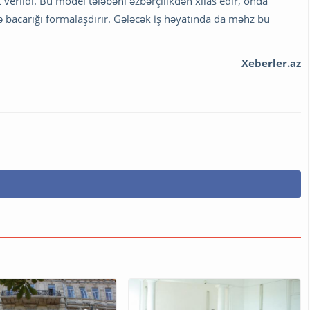
verildi. Bu model tələbəni əzbərçilikdən xilas edir, onda
 bacarığı formalaşdırır. Gələcək iş həyatında da məhz bu
Xeberler.az