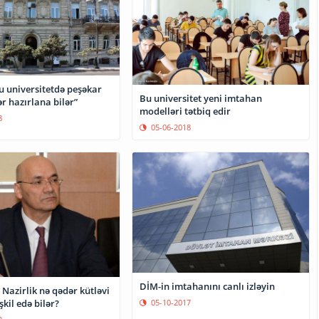
u universitetdə peşəkar
Bu universitet yeni imtahan
r hazırlana bilər”
modelləri tətbiq edir
8
05-06-2018
DİM-in imtahanını canlı izləyin
 Nazirlik nə qədər kütləvi
05-10-2017
kil edə bilər?