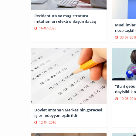
Rezidentura və magistratura
imtahanları elektronlaşdırılacaq
Müəllimlər
16-07-2025
necə təşkil
30-07-201
“Bu il qəbu
dəyişiklik
10-05-201
Dövlət İmtahan Mərkəzinin görəcəyi
işlər müəyyənləşdirildi
12-04-2016