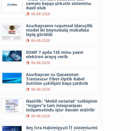
zamanı başqa şirkətin sisteminə
daxil olub
06-08-2026
Azərbaycanın rəqəmsal idarəçilik
model iki beynəlxalq mükafata
layiq görülüb
06-08-2026
DSMF 7 ayda 135 minə yaxın
elektron arayış verib
06-08-2026
Azərbaycan və Qazaxıstan
Transxəzər Fiber-Optik Kabel
Xəttinin çəkilişini başa çatdırıb
06-08-2026
Nazirlik: “Mobil notariat” tətbiqinin
“mygov”a tam inteqrasiyası
istiqamətində işlər davam etdirilir
06-08-2026
Beş İcra Hakimiyyəti İT sistemlərini