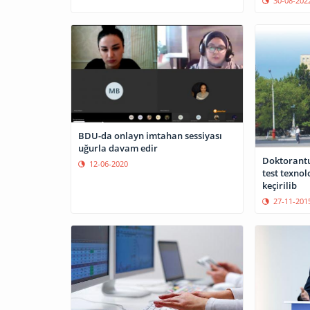
30-08-202
BDU-da onlayn imtahan sessiyası
uğurla davam edir
Doktorantu
12-06-2020
test texnol
keçirilib
27-11-201