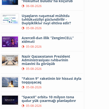
“Hökumət buludu”na köçürüb
06-08-2026
Uşaqların rəqəmsal mühitdə
təhlükəsizliyi gücləndirilir -
Dəyişikliklər nəyi ehtiva edir?
05-08-2026
Azercell-dən illik “ZengimCELL”
xidməti
05-08-2026
Nazir Qazaxıstanın Prezident
Administrasiyası rəhbərinin
müavini ilə görüşüb
05-08-2026
"Falcon 9" raketinin bir hissəsi Ayla
toqquşacaq
05-08-2026
“SpaceX” orbitə 10 milyon tona
qədər yük çıxarmağı planlaşdırır
05-08-2026