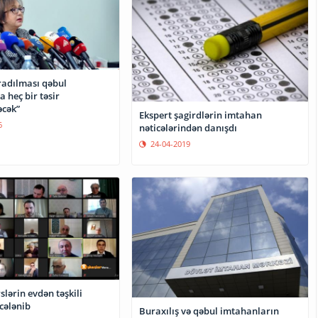
radılması qəbul
 heç bir təsir
cək”
Ekspert şagirdlərin imtahan
6
nəticələrindən danışdı
24-04-2019
slərin evdən təşkili
cələnib
Buraxılış və qəbul imtahanların