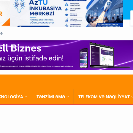
QƏ
XNOLOGİYA
TƏNZİMLƏMƏ
TELEKOM VƏ NƏQLİYYAT