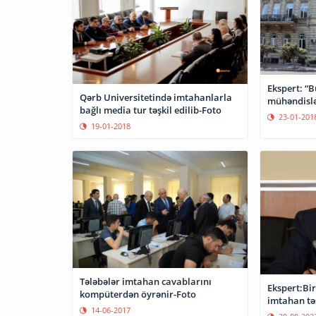
Ekspert: “B
Qərb Universitetində imtahanlarla
mühəndislə
bağlı media tur təşkil edilib-Foto
23-01-201
19-01-2018
Tələbələr imtahan cavablarını
Ekspert:Bir
kompüterdən öyrənir-Foto
imtahan təş
14-06-2017