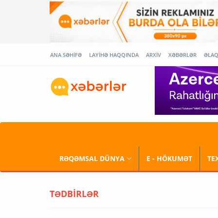
ANA SƏHİFƏ
LAYİHƏ HAQQINDA
ARXİV
XƏBƏRLƏR
ƏLA
RƏQƏMSAL DÜNYA
E - HÖKUMƏT
TE
TƏDBİRLƏR