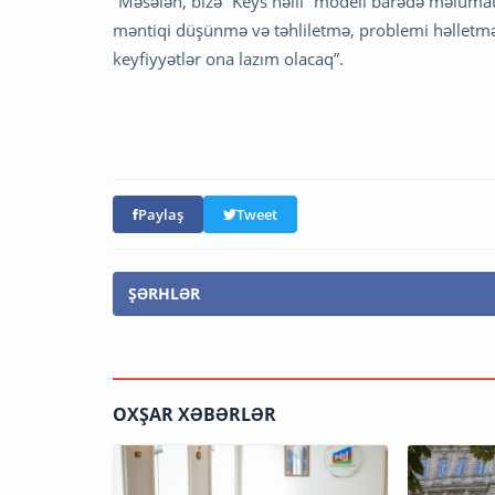
“Məsələn, bizə “Keys həlli” modeli barədə məlumat 
məntiqi düşünmə və təhliletmə, problemi həlletmə
keyfiyyətlər ona lazım olacaq”.
Paylaş
Tweet
ŞƏRHLƏR
OXŞAR XƏBƏRLƏR