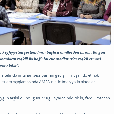
n keyfiyyətini şərtləndirən başlıca amillərdən biridir. Bu gün
ahanların təşkili ilə bağlı bu cür mediaturlar təşkil etməsi
verə bilər”.
versitetində imtahan sessiyasının gedişini müşahidə etmək
listlərə açıqlamasında AMEA-nın İctimaiyyətlə əlaqələr
ğun təşkil olunduğunu vurğulayaraq bildirib ki, fərqli imtahan