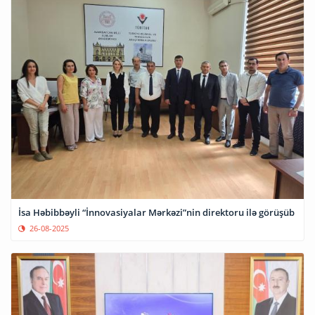
İsa Həbibbəyli “İnnovasiyalar Mərkəzi”nin direktoru ilə görüşüb
26-08-2025