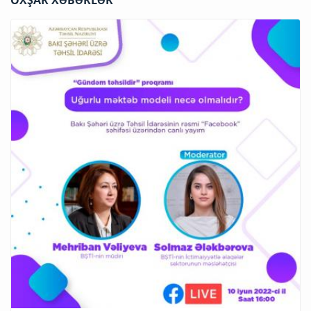
OXŞAR XƏBƏRLƏR