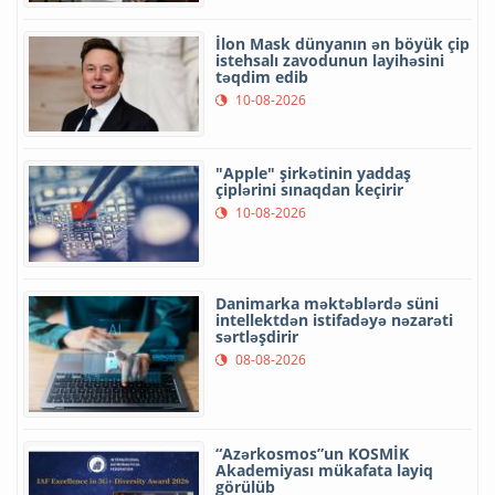
İlon Mask dünyanın ən böyük çip
istehsalı zavodunun layihəsini
təqdim edib
10-08-2026
"Apple" şirkətinin yaddaş
çiplərini sınaqdan keçirir
10-08-2026
Danimarka məktəblərdə süni
intellektdən istifadəyə nəzarəti
sərtləşdirir
08-08-2026
“Azərkosmos”un KOSMİK
Akademiyası mükafata layiq
görülüb