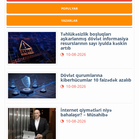
POPULYAR
YAZARLAR
Təhlükəsizlik boşluqları
aşkarlanmış dövlət informasiya
resurslarının sayı iyulda kəskin
artıb
10-08-2026
Dövlət qurumlarına
kiberhücumlar 10 faizədək azalıb
10-08-2026
İnternet qiymətləri niyə
bahalaşır? – Müsahibə
10-08-2026