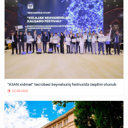
“ASAN xidmət” təcrübəsi beynəlxalq festivalda təqdim olunub
22-04-2025