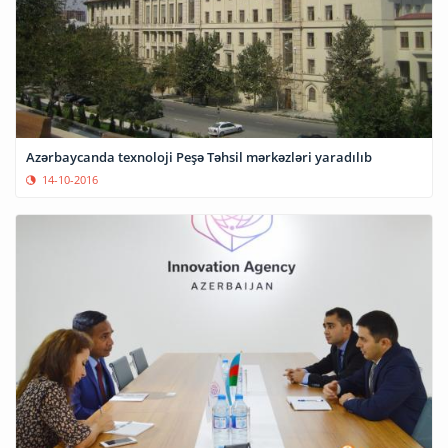
Azərbaycanda texnoloji Peşə Təhsil mərkəzləri yaradılıb
14-10-2016