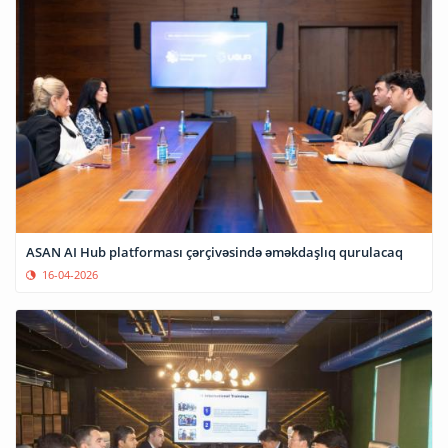
ASAN AI Hub platforması çərçivəsində əməkdaşlıq qurulacaq
16-04-2026