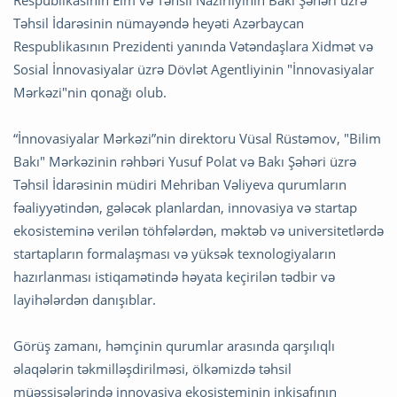
Respublikasının Elm və Təhsil Nazirliyinin Bakı Şəhəri üzrə
Təhsil İdarəsinin nümayəndə heyəti Azərbaycan
Respublikasının Prezidenti yanında Vətəndaşlara Xidmət və
Sosial İnnovasiyalar üzrə Dövlət Agentliyinin "İnnovasiyalar
Mərkəzi"nin qonağı olub.
“İnnovasiyalar Mərkəzi”nin direktoru Vüsal Rüstəmov, "Bilim
Bakı" Mərkəzinin rəhbəri Yusuf Polat və Bakı Şəhəri üzrə
Təhsil İdarəsinin müdiri Mehriban Vəliyeva qurumların
fəaliyyətindən, gələcək planlardan, innovasiya və startap
ekosisteminə verilən töhfələrdən, məktəb və universitetlərdə
startapların formalaşması və yüksək texnologiyaların
hazırlanması istiqamətində həyata keçirilən tədbir və
layihələrdən danışıblar.
Görüş zamanı, həmçinin qurumlar arasında qarşılıqlı
əlaqələrin təkmilləşdirilməsi, ölkəmizdə təhsil
müəssisələrində innovasiya ekosisteminin inkişafının