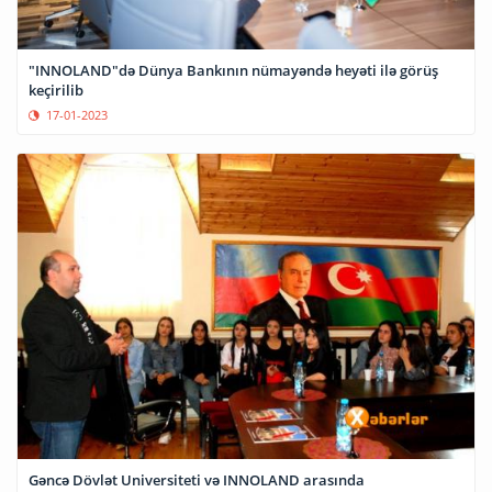
"INNOLAND"də Dünya Bankının nümayəndə heyəti ilə görüş
keçirilib
17-01-2023
Gəncə Dövlət Universiteti və INNOLAND arasında