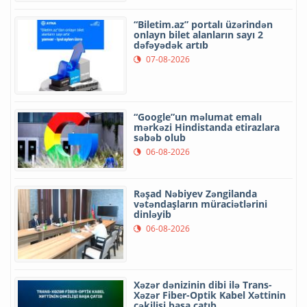
“Biletim.az” portalı üzərindən
onlayn bilet alanların sayı 2
dəfəyədək artıb
07-08-2026
“Google”un məlumat emalı
mərkəzi Hindistanda etirazlara
səbəb olub
06-08-2026
Rəşad Nəbiyev Zəngilanda
vətəndaşların müraciətlərini
dinləyib
06-08-2026
Xəzər dənizinin dibi ilə Trans-
Xəzər Fiber-Optik Kabel Xəttinin
çəkilişi başa çatıb