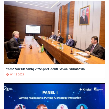
“Amazon”un sabiq vitse-prezidenti “ASAN xidmət”də
04-12-2023