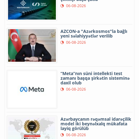
06-08-2026
AZCON-a "Azərkosmos"la bağlı
yeni səlahiyyətlər verilib
06-08-2026
“Meta”nın süni intellekti test
zamanı başqa şirkətin sisteminə
daxil olub
06-08-2026
Azərbaycanın rəqəmsal idarəçilik
model iki beynəlxalq mükafata
layiq görülüb
06-08-2026