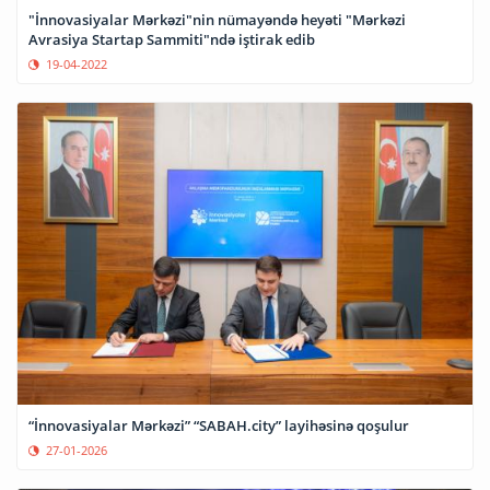
"İnnovasiyalar Mərkəzi"nin nümayəndə heyəti "Mərkəzi
Avrasiya Startap Sammiti"ndə iştirak edib
19-04-2022
“İnnovasiyalar Mərkəzi” “SABAH.city” layihəsinə qoşulur
27-01-2026