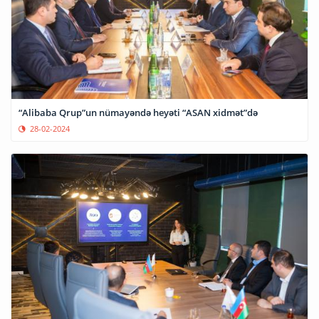
“Alibaba Qrup”un nümayəndə heyəti “ASAN xidmət”də
28-02-2024