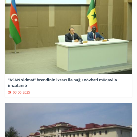
“ASAN xidmət” brendinin ixracı ilə bağlı növbəti müqavilə
imzalanıb
03-06-2025