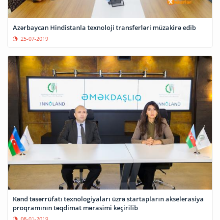
Azərbaycan Hindistanla texnoloji transferləri müzakirə edib
25-07-2019
Kənd təsərrüfatı texnologiyaları üzrə startapların akselerasiya
proqramının təqdimat mərasimi keçirilib
08-01-2019