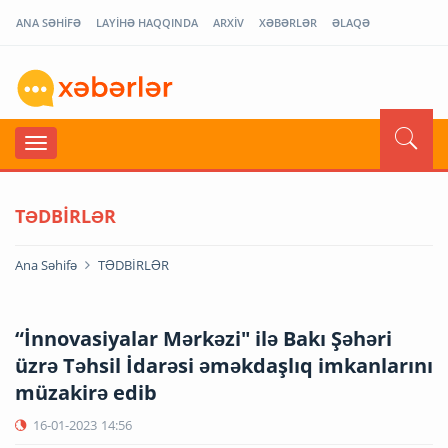
ANA SƏHİFƏ
LAYİHƏ HAQQINDA
ARXİV
XƏBƏRLƏR
ƏLAQƏ
TƏDBİRLƏR
Ana Səhifə
TƏDBİRLƏR
“İnnovasiyalar Mərkəzi" ilə Bakı Şəhəri
üzrə Təhsil İdarəsi əməkdaşlıq imkanlarını
müzakirə edib
16-01-2023
14:56