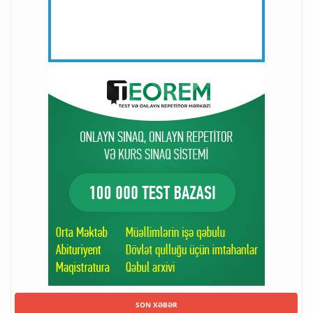
SON XƏBƏR