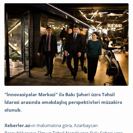
"İnnovasiyalar Mərkəzi" ilə Bakı Şəhəri üzrə Təhsil
İdarəsi arasında əməkdaşlıq perspektivləri müzakirə
olunub.
Xeberler.az-
ın məlumatına görə, Azərbaycan