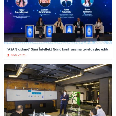
“ASAN xidmət” Süni İntellekt Günü konfransına tərəfdaşlıq edib
18-05-2026