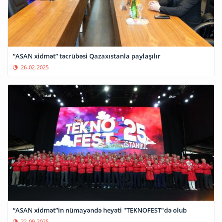
“ASAN xidmət” təcrübəsi Qazaxıstanla paylaşılır
26-02-2025
“ASAN xidmət”in nümayəndə heyəti "TEKNOFEST"də olub
22-09-2025