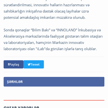
sürətləndirilməsi, innovativ həllərin hazırlanması və
sahibkarlığın inkişafına dəstək olacaq layihələr üzrə
potensial əməkdaşlıq imkanları müzakirə olunub.
Sonda qonaqlar “Bilim Bakı” və “INNOLAND” İnkubasiya və
Akselerasiya mərkəzlərində fəaliyyət göstərən təlim otaqları
və laboratoriyaları, həmçinin Mərkəzin innovativ
laboratoriyası olan "iLab"da görülən işlərlə tanış olublar.
Paylaş
Tweet
ŞƏRHLƏR