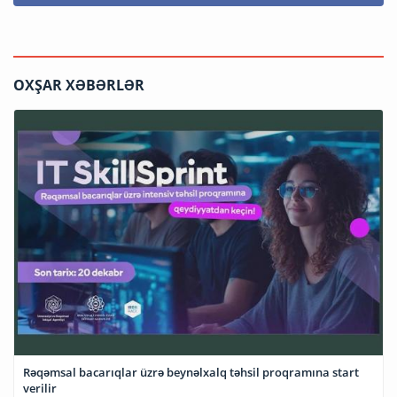
OXŞAR XƏBƏRLƏR
Rəqəmsal bacarıqlar üzrə beynəlxalq təhsil proqramına start
verilir