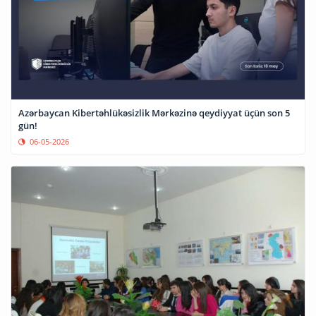
Azərbaycan Kibertəhlükəsizlik Mərkəzinə qeydiyyat üçün son 5
gün!
06-05-2026