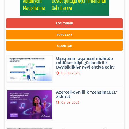
SON XƏBƏR
POPULYAR
YAZARLAR
Uşaqların rəqəmsal mühitdə
təhlükəsizliyi gücləndirilir -
Dəyişikliklər nəyi ehtiva edir?
05-08-2026
Azercell-dən illik “ZengimCELL”
xidməti
05-08-2026