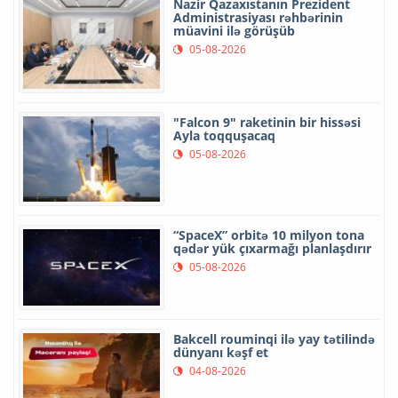
Nazir Qazaxıstanın Prezident
Administrasiyası rəhbərinin
müavini ilə görüşüb
05-08-2026
"Falcon 9" raketinin bir hissəsi
Ayla toqquşacaq
05-08-2026
“SpaceX” orbitə 10 milyon tona
qədər yük çıxarmağı planlaşdırır
05-08-2026
Bakcell rouminqi ilə yay tətilində
dünyanı kəşf et
04-08-2026