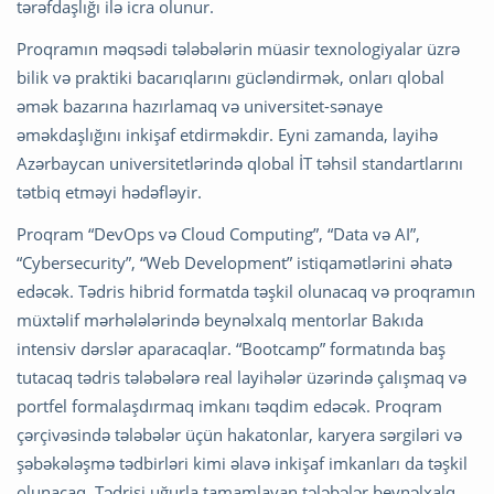
tərəfdaşlığı ilə icra olunur.
Proqramın məqsədi tələbələrin müasir texnologiyalar üzrə
bilik və praktiki bacarıqlarını gücləndirmək, onları qlobal
əmək bazarına hazırlamaq və universitet-sənaye
əməkdaşlığını inkişaf etdirməkdir. Eyni zamanda, layihə
Azərbaycan universitetlərində qlobal İT təhsil standartlarını
tətbiq etməyi hədəfləyir.
Proqram “DevOps və Cloud Computing”, “Data və AI”,
“Cybersecurity”, “Web Development” istiqamətlərini əhatə
edəcək. Tədris hibrid formatda təşkil olunacaq və proqramın
müxtəlif mərhələlərində beynəlxalq mentorlar Bakıda
intensiv dərslər aparacaqlar. “Bootcamp” formatında baş
tutacaq tədris tələbələrə real layihələr üzərində çalışmaq və
portfel formalaşdırmaq imkanı təqdim edəcək. Proqram
çərçivəsində tələbələr üçün hakatonlar, karyera sərgiləri və
şəbəkələşmə tədbirləri kimi əlavə inkişaf imkanları da təşkil
olunacaq. Tədrisi uğurla tamamlayan tələbələr beynəlxalq