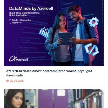
Azercell-in “DataMinds” bootcamp proqramına qeydiyyat
davam edir
20-06-2025