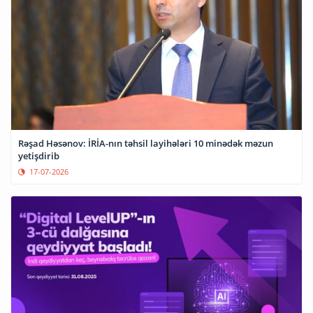
Rəşad Həsənov: İRİA-nın təhsil layihələri 10 minədək məzun
yetişdirib
17-07-2026