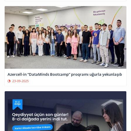
Azercell-in “DataMinds Bootcamp” proqramı uğurla yekunlaşıb
23-09-2025