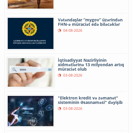
Vətəndaşlar “mygov” üzərindən
FHN-ə müraciət edə biləcəklər
04-08-2026
İqtisadiyyat Nazirliyinin
xidmətlərinə 13 milyondan artıq
müraciət olub
03-08-2026
"Elektron kredit və zəmanət"
sisteminin Əsasnaməsi" dəyişib
03-08-2026