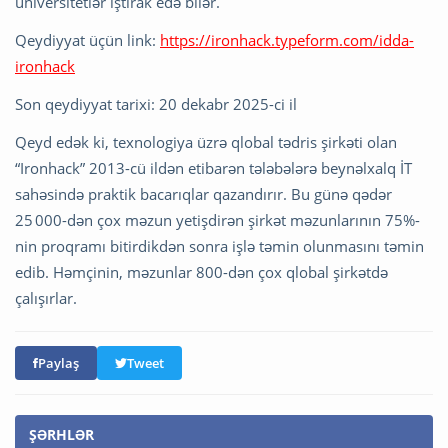
universitetlər iştirak edə bilər.
Qeydiyyat üçün link:
https://ironhack.typeform.com/idda-
ironhack
Son qeydiyyat tarixi: 20 dekabr 2025-ci il
Qeyd edək ki, texnologiya üzrə qlobal tədris şirkəti olan
“Ironhack” 2013-cü ildən etibarən tələbələrə beynəlxalq İT
sahəsində praktik bacarıqlar qazandırır. Bu günə qədər
25 000-dən çox məzun yetişdirən şirkət məzunlarının 75%-
nin proqramı bitirdikdən sonra işlə təmin olunmasını təmin
edib. Həmçinin, məzunlar 800-dən çox qlobal şirkətdə
çalışırlar.
Paylaş
Tweet
ŞƏRHLƏR