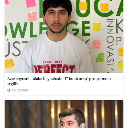
Azərbaycanlı tələbə beynəlxalq “IT bootcamp” proqramına
seçilib
23-02-2026