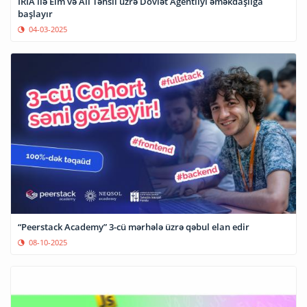
İRİA ilə Elm və Ali Təhsil üzrə Dövlət Agentliyi əməkdaşlığa
başlayır
04-03-2025
“Peerstack Academy” 3-cü mərhələ üzrə qəbul elan edir
08-10-2025