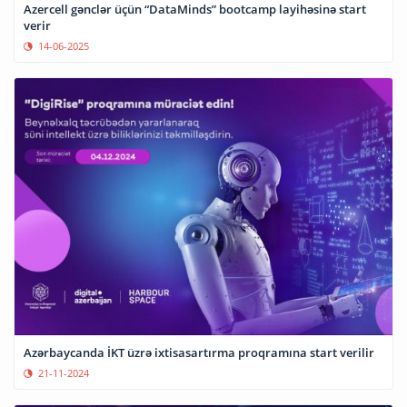
Azercell gənclər üçün “DataMinds” bootcamp layihəsinə start
verir
14-06-2025
Azərbaycanda İKT üzrə ixtisasartırma proqramına start verilir
21-11-2024