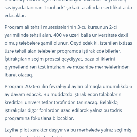
səviyyədə tanınan “Ironhack” şirkəti tərəfindən sertifikat əldə
edəcəklər.
Proqram ali təhsil müəssisələrinin 3-cü kursunun 2-ci
yarımilində təhsil alan, 400 və üzəri balla universitetə daxil
olmuş tələbələrə şamil olunur. Qeyd edək ki, istənilən ixtisas
üzrə təhsil alan tələbələr proqramda iştirak edə bilərlər.
İştirakçıların seçim prosesi qeydiyyat, baza biliklərini
qiymətləndirən test imtahanı və müsahibə mərhələlərindən
ibarət olacaq.
Proqram 2026-cı ilin fevral-iyul ayları olmaqla ümumilikdə 6
ay davam edəcək. Bu müddətdə iştirak edən tələbələrin
kreditləri universitetlər tərəfindən tanınacaq. Beləliklə,
iştirakçılar digər fənlərdən azad edilərək yalnız bu tədris
proqramına fokuslana biləcəklər.
Layihə pilot xarakter daşıyır və bu mərhələdə yalnız seçilmiş