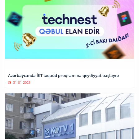
Azərbaycanda İKT təqaüd proqramına qeydiyyat başlayıb
31-01-2023