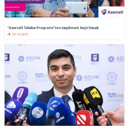
“Azercell Tələbə Proqramı”nın təqdimatı keçiriləcək
20-10-2015