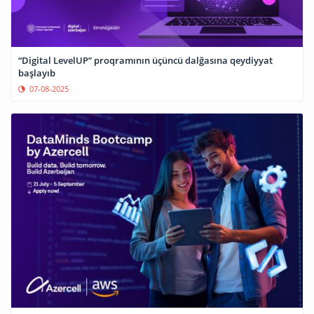
“Digital LevelUP” proqramının üçüncü dalğasına qeydiyyat
başlayıb
07-08-2025