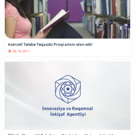
Azercell Tələbə Təqaüdü Proqramını elan edir
06-10-2011