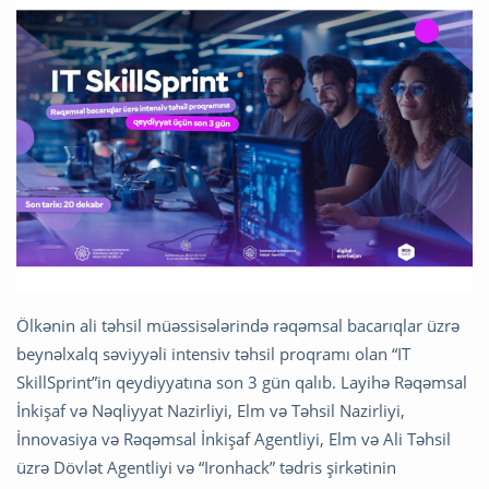
Ölkənin ali təhsil müəssisələrində rəqəmsal bacarıqlar üzrə
beynəlxalq səviyyəli intensiv təhsil proqramı olan “IT
SkillSprint”in qeydiyyatına son 3 gün qalıb. Layihə Rəqəmsal
İnkişaf və Nəqliyyat Nazirliyi, Elm və Təhsil Nazirliyi,
İnnovasiya və Rəqəmsal İnkişaf Agentliyi, Elm və Ali Təhsil
üzrə Dövlət Agentliyi və “Ironhack” tədris şirkətinin