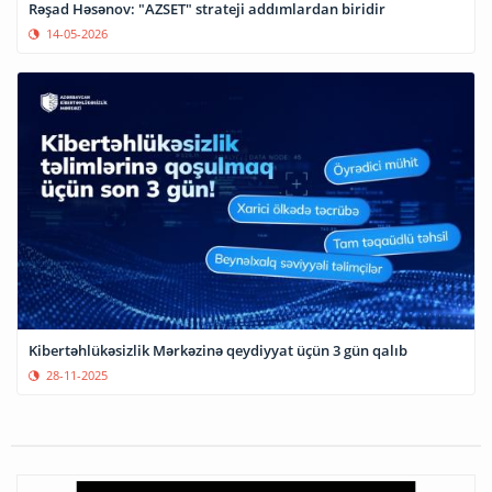
Rəşad Həsənov: "AZSET" strateji addımlardan biridir
14-05-2026
Kibertəhlükəsizlik Mərkəzinə qeydiyyat üçün 3 gün qalıb
28-11-2025