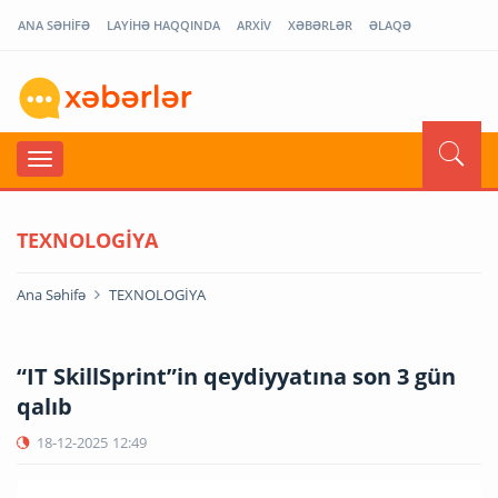
ANA SƏHİFƏ
LAYİHƏ HAQQINDA
ARXİV
XƏBƏRLƏR
ƏLAQƏ
TEXNOLOGİYA
Ana Səhifə
TEXNOLOGİYA
“IT SkillSprint”in qeydiyyatına son 3 gün
qalıb
18-12-2025
12:49