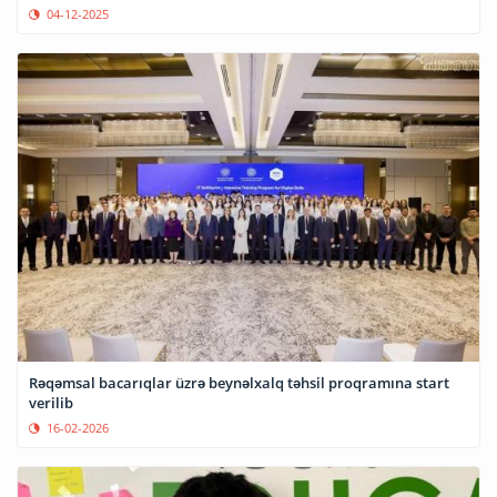
04-12-2025
Rəqəmsal bacarıqlar üzrə beynəlxalq təhsil proqramına start
verilib
16-02-2026