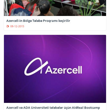
Azercell-in Bölgə Tələbə Proqramı keçirilir
08-12-2015
Azercell və ADA Universiteti tələbələr üçün AI4Real Bootcamp