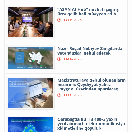
“ASAN AI Hub” növbəti çağırış
üzrə qalib həll müəyyən edib
03-08-2026
Nazir Rəşad Nəbiyev Zəngilanda
vətəndaşları qəbul edəcək
03-08-2026
Magistraturaya qəbul olunanların
nəzərinə: Qeydiyyat yalnız
“mygov” üzərindən aparılacaq
03-08-2026
Qarabağda bu il 3 400-ə yaxın
yeni abunəçi telekommunikasiya
xidmətlərinə qoşulub