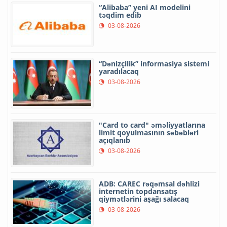
“Alibaba” yeni AI modelini
təqdim edib
03-08-2026
“Dənizçilik” informasiya sistemi
yaradılacaq
03-08-2026
"Card to card" əməliyyatlarına
limit qoyulmasının səbəbləri
açıqlanıb
03-08-2026
ADB: CAREC rəqəmsal dəhlizi
internetin topdansatış
qiymətlərini aşağı salacaq
03-08-2026