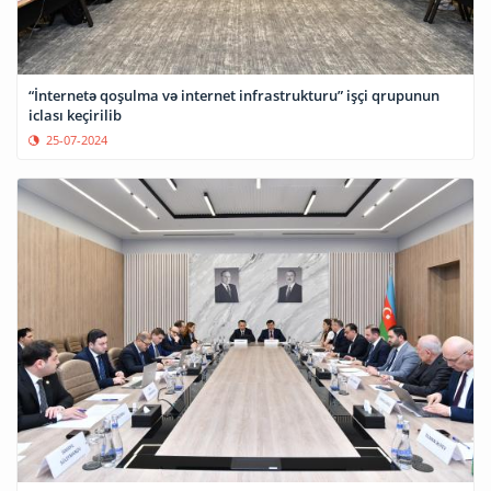
“İnternetə qoşulma və internet infrastrukturu” işçi qrupunun
iclası keçirilib
25-07-2024