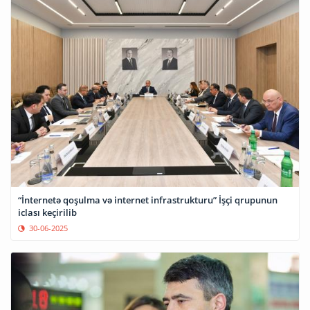
“İnternetə qoşulma və internet infrastrukturu” İşçi qrupunun
iclası keçirilib
30-06-2025