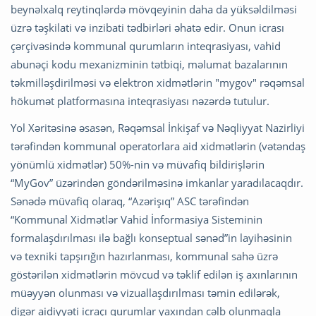
beynəlxalq reytinqlərdə mövqeyinin daha da yüksəldilməsi
üzrə təşkilati və inzibati tədbirləri əhatə edir. Onun icrası
çərçivəsində kommunal qurumların inteqrasiyası, vahid
abunəçi kodu mexanizminin tətbiqi, məlumat bazalarının
təkmilləşdirilməsi və elektron xidmətlərin "mygov" rəqəmsal
hökumət platformasına inteqrasiyası nəzərdə tutulur.
Yol Xəritəsinə əsasən, Rəqəmsal İnkişaf və Nəqliyyat Nazirliyi
tərəfindən kommunal operatorlara aid xidmətlərin (vətəndaş
yönümlü xidmətlər) 50%-nin və müvafiq bildirişlərin
“MyGov” üzərindən göndərilməsinə imkanlar yaradılacaqdır.
Sənədə müvafiq olaraq, “Azərişıq” ASC tərəfindən
“Kommunal Xidmətlər Vahid İnformasiya Sisteminin
formalaşdırılması ilə bağlı konseptual sənəd”in layihəsinin
və texniki tapşırığın hazırlanması, kommunal sahə üzrə
göstərilən xidmətlərin mövcud və təklif edilən iş axınlarının
müəyyən olunması və vizuallaşdırılması təmin edilərək,
digər aidiyyəti icraçı qurumlar yaxından cəlb olunmaqla