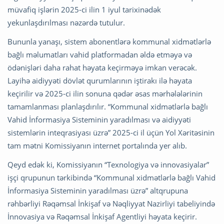
müvafiq işlərin 2025-ci ilin 1 iyul tarixinədək
yekunlaşdırılması nəzərdə tutulur.
Bununla yanaşı, sistem abonentlərə kommunal xidmətlərlə
bağlı məlumatları vahid platformadan əldə etməyə və
ödənişləri daha rahat həyata keçirməyə imkan verəcək.
Layihə aidiyyəti dövlət qurumlarının iştirakı ilə həyata
keçirilir və 2025-ci ilin sonuna qədər əsas mərhələlərinin
tamamlanması planlaşdırılır. “Kommunal xidmətlərlə bağlı
Vahid İnformasiya Sisteminin yaradılması və aidiyyəti
sistemlərin inteqrasiyası üzrə” 2025-ci il üçün Yol Xəritəsinin
tam mətni Komissiyanın internet portalında yer alıb.
Qeyd edək ki, Komissiyanın “Texnologiya və innovasiyalar”
işçi qrupunun tərkibində “Kommunal xidmətlərlə bağlı Vahid
İnformasiya Sisteminin yaradılması üzrə” altqrupuna
rəhbərliyi Rəqəmsal İnkişaf və Nəqliyyat Nazirliyi tabeliyində
İnnovasiya və Rəqəmsal İnkişaf Agentliyi həyata keçirir.