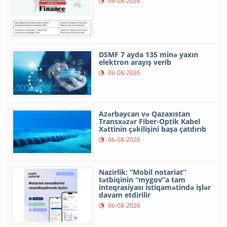
06-08-2026
DSMF 7 ayda 135 minə yaxın
elektron arayış verib
06-08-2026
Azərbaycan və Qazaxıstan
Transxəzər Fiber-Optik Kabel
Xəttinin çəkilişini başa çatdırıb
06-08-2026
Nazirlik: “Mobil notariat”
tətbiqinin “mygov”a tam
inteqrasiyası istiqamətində işlər
davam etdirilir
06-08-2026