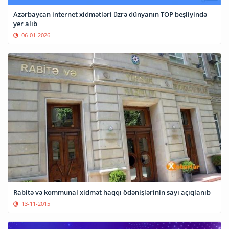
Azərbaycan internet xidmətləri üzrə dünyanın TOP beşliyində
yer alıb
06-01-2026
Rabitə və kommunal xidmət haqqı ödənişlərinin sayı açıqlanıb
13-11-2015