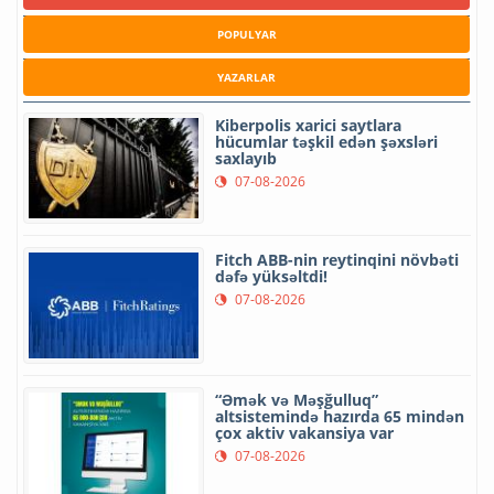
POPULYAR
YAZARLAR
Kiberpolis xarici saytlara
hücumlar təşkil edən şəxsləri
saxlayıb
07-08-2026
Fitch ABB-nin reytinqini növbəti
dəfə yüksəltdi!
07-08-2026
“Əmək və Məşğulluq”
altsistemində hazırda 65 mindən
çox aktiv vakansiya var
07-08-2026