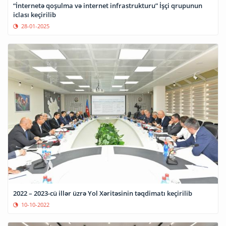
“İnternetə qoşulma və internet infrastrukturu” İşçi qrupunun
iclası keçirilib
28-01-2025
2022 – 2023-cü illər üzrə Yol Xəritəsinin təqdimatı keçirilib
10-10-2022