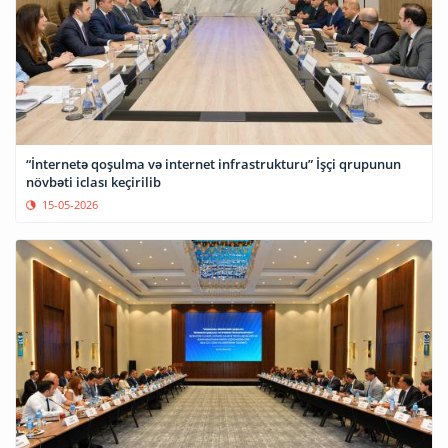
“İnternetə qoşulma və internet infrastrukturu” İşçi qrupunun
növbəti iclası keçirilib
15-05-2026