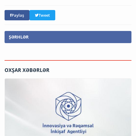
Paylaş
Tweet
ŞƏRHLƏR
OXŞAR XƏBƏRLƏR