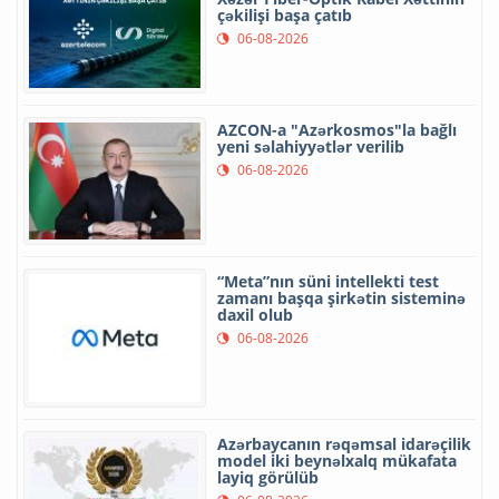
çəkilişi başa çatıb
06-08-2026
AZCON-a "Azərkosmos"la bağlı
yeni səlahiyyətlər verilib
06-08-2026
“Meta”nın süni intellekti test
zamanı başqa şirkətin sisteminə
daxil olub
06-08-2026
Azərbaycanın rəqəmsal idarəçilik
model iki beynəlxalq mükafata
layiq görülüb