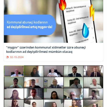
"mygov" üzərindən kommunal xidmətlər üzrə abunəçi
kodlarının ad dəyişdirilməsi mümkün olacaq
02-10-2024