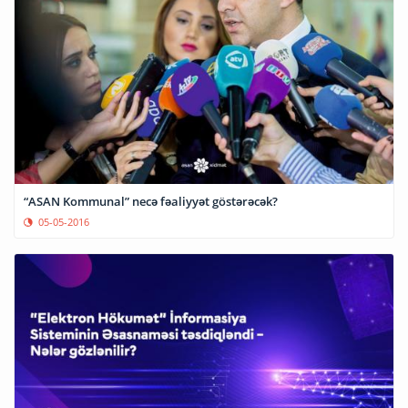
“ASAN Kommunal” necə fəaliyyət göstərəcək?
05-05-2016