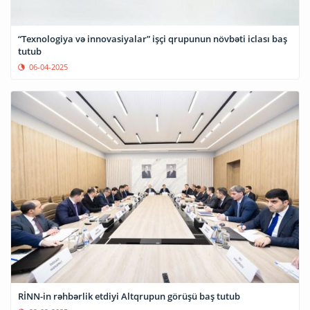
“Texnologiya və innovasiyalar” işçi qrupunun növbəti iclası baş
tutub
06-04-2025
RİNN-in rəhbərlik etdiyi Altqrupun görüşü baş tutub