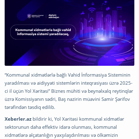
“Kommunal xidmətlərlə bağlı Vahid İnformasiya Sisteminin
yaradılması və aidiyyəti sistemlərin inteqrasiyası üzrə 2025-
ci il üçün Yol Xəritəsi” Biznes mühiti və beynəlxalq reytinqlər
üzrə Komissiyanın sədri, Baş nazirin müavini Samir Şərifov
tərəfindən təsdiq edilib.
Xeberler.az
bildirir ki, Yol Xəritəsi kommunal xidmətlər
sektorunun daha effektiv idarə olunması, kommunal
xidmətlərə əlçatanlığın yaxşılaşdırılması və ölkəmizin