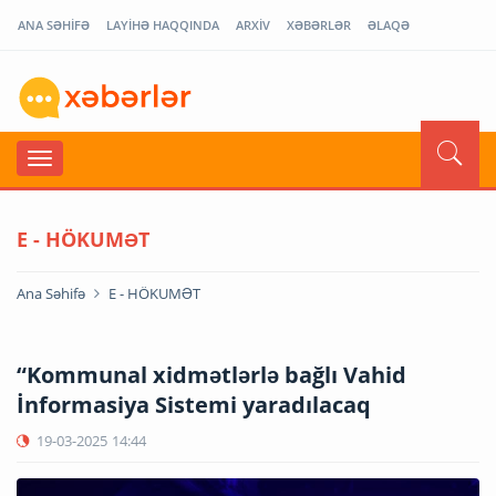
ANA SƏHİFƏ
LAYİHƏ HAQQINDA
ARXİV
XƏBƏRLƏR
ƏLAQƏ
E - HÖKUMƏT
Ana Səhifə
E - HÖKUMƏT
“Kommunal xidmətlərlə bağlı Vahid
İnformasiya Sistemi yaradılacaq
19-03-2025
14:44