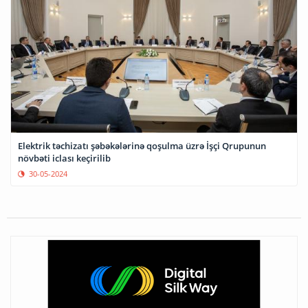
Elektrik təchizatı şəbəkələrinə qoşulma üzrə İşçi Qrupunun
növbəti iclası keçirilib
30-05-2024