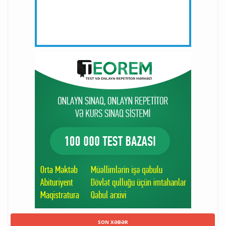
SON XƏBƏR