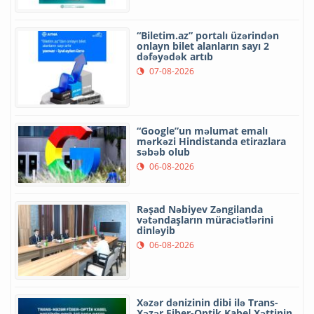
“Biletim.az” portalı üzərindən
onlayn bilet alanların sayı 2
dəfəyədək artıb
07-08-2026
“Google”un məlumat emalı
mərkəzi Hindistanda etirazlara
səbəb olub
06-08-2026
Rəşad Nəbiyev Zəngilanda
vətəndaşların müraciətlərini
dinləyib
06-08-2026
Xəzər dənizinin dibi ilə Trans-
Xəzər Fiber-Optik Kabel Xəttinin