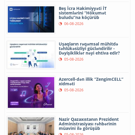
Beş İcra Hakimiyyəti İT
sistemlərini “Hökumət
buludu”na köçürüb
06-08-2026
Uşaqların rəqəmsal mühitdə
təhlükəsizliyi gücləndirilir -
Dəyişikliklər nəyi ehtiva edir?
05-08-2026
Azercell-dən illik “ZengimCELL”
xidməti
05-08-2026
Nazir Qazaxıstanın Prezident
Administrasiyası rəhbərinin
müavini ilə görüşüb
05-08-2026