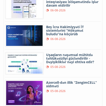
inteqrasiyası istiqamətində işlər
davam etdirilir
06-08-2026
Beş İcra Hakimiyyəti İT
sistemlərini “Hökumət
buludu”na köçürüb
06-08-2026
Uşaqların rəqəmsal mühitdə
təhlükəsizliyi gücləndirilir -
Dəyişikliklər nəyi ehtiva edir?
05-08-2026
Azercell-dən illik “ZengimCELL”
xidməti
05-08-2026