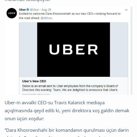
Uber-in əvvəlki CEO-su Travis Kalanick mediaya
açıqlmasında qeyd edib ki, yeni direktora xoş gəldin demək
onun üçün xoşdur:
“Dara Khosrowshahi bir komandanın qurulması üçün dərin