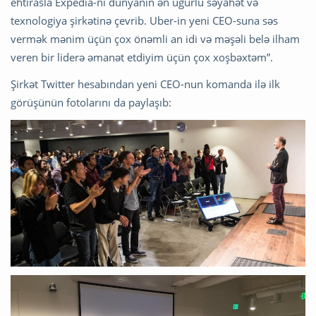
ehtirasla Expedia-nı dünyanın ən uğurlu səyahət və
texnologiya şirkətinə çevrib. Uber-in yeni CEO-suna səs
vermək mənim üçün çox önəmli an idi və məşəli belə ilham
veren bir liderə əmanət etdiyim üçün çox xoşbəxtəm”.
Şirkət Twitter hesabından yeni CEO-nun komanda ilə ilk
görüşünün fotolarını da paylaşıb: