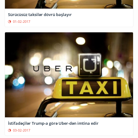
Sürücüsüz taksilər dövrü başlayır
01-02-2017
İstifadəçilər Trump-a görə Uber-dən imtina edir
03-02-2017