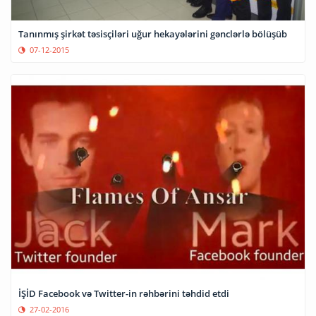
Tanınmış şirkət təsisçiləri uğur hekayələrini gənclərlə bölüşüb
07-12-2015
İŞİD Facebook və Twitter-in rəhbərini təhdid etdi
27-02-2016