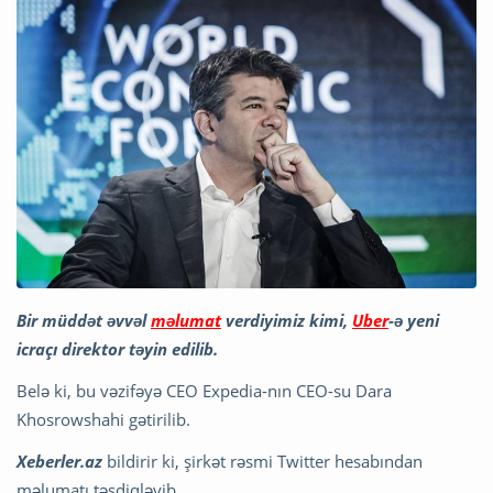
Bir müddət əvvəl
məlumat
verdiyimiz kimi,
Uber
-ə yeni
icraçı direktor təyin edilib.
Belə ki, bu vəzifəyə CEO Expedia-nın CEO-su Dara
Khosrowshahi gətirilib.
Xeberler.az
bildirir ki, şirkət rəsmi Twitter hesabından
məlumatı təsdiqləyib.