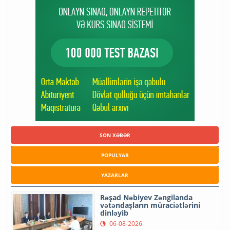
SON XƏBƏR
POPULYAR
YAZARLAR
Rəşad Nəbiyev Zəngilanda
vətəndaşların müraciətlərini
dinləyib
06-08-2026