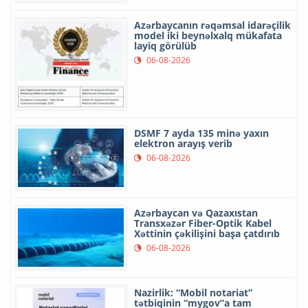
Azərbaycanın rəqəmsal idarəçilik
model iki beynəlxalq mükafata
layiq görülüb
06-08-2026
DSMF 7 ayda 135 minə yaxın
elektron arayış verib
06-08-2026
Azərbaycan və Qazaxıstan
Transxəzər Fiber-Optik Kabel
Xəttinin çəkilişini başa çatdırıb
06-08-2026
Nazirlik: “Mobil notariat”
tətbiqinin “mygov”a tam