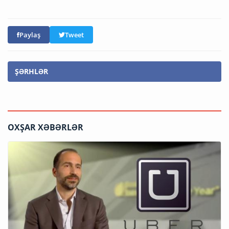
Paylaş
Tweet
ŞƏRHLƏR
OXŞAR XƏBƏRLƏR