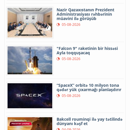
Nazir Qazaxıstanın Prezident
Administrasiyası rəhbərinin
müavini ilə görüşüb
05-08-2026
"Falcon 9" raketinin bir hissəsi
Ayla toqquşacaq
05-08-2026
“SpaceX” orbitə 10 milyon tona
qədər yük çıxarmağı planlaşdırır
05-08-2026
Bakcell rouminqi ilə yay tətilində
dünyanı kəşf et
04-08-2026