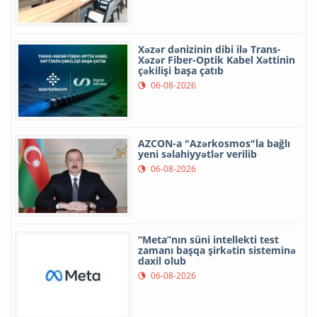
Xəzər dənizinin dibi ilə Trans-
Xəzər Fiber-Optik Kabel Xəttinin
çəkilişi başa çatıb
06-08-2026
AZCON-a "Azərkosmos"la bağlı
yeni səlahiyyətlər verilib
06-08-2026
“Meta”nın süni intellekti test
zamanı başqa şirkətin sisteminə
daxil olub
06-08-2026