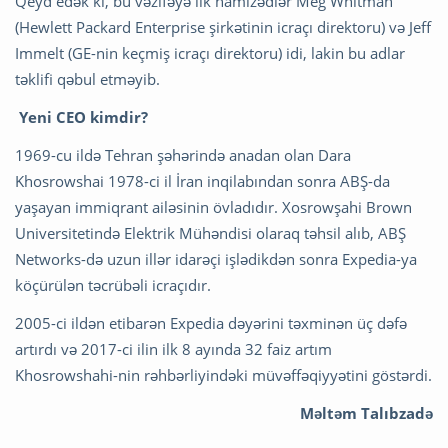
Qeyd edək ki, bu vəzifəyə ilk namizədlər Meg Whitman
(Hewlett Packard Enterprise şirkətinin icraçı direktoru) və Jeff
Immelt (GE-nin keçmiş icraçı direktoru) idi, lakin bu adlar
təklifi qəbul etməyib.
Yeni CEO kimdir?
1969-cu ildə Tehran şəhərində anadan olan Dara
Khosrowshai 1978-ci il İran inqilabından sonra ABŞ-da
yaşayan immiqrant ailəsinin övladıdır. Xosrowşahi Brown
Universitetində Elektrik Mühəndisi olaraq təhsil alıb, ABŞ
Networks-də uzun illər idarəçi işlədikdən sonra Expedia-ya
köçürülən təcrübəli icraçıdır.
2005-ci ildən etibarən Expedia dəyərini təxminən üç dəfə
artırdı və 2017-ci ilin ilk 8 ayında 32 faiz artım
Khosrowshahi-nin rəhbərliyindəki müvəffəqiyyətini göstərdi.
Məltəm Talıbzadə