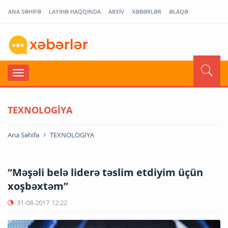
ANA SƏHİFƏ
LAYİHƏ HAQQINDA
ARXİV
XƏBƏRLƏR
ƏLAQƏ
TEXNOLOGİYA
Ana Səhifə
TEXNOLOGİYA
“Məşəli belə liderə təslim etdiyim üçün
xoşbəxtəm”
31-08-2017
12:22