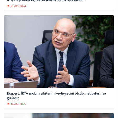
Azərbaycanda üç provayderin uçotu ləğv olundu
25-01-2024
Ekspert: İKTA mobil rabitənin keyfiyyətini ölçüb, nəticələri isə
gizlədir
02-07-2025