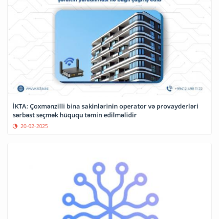
İKTA: Çoxmənzilli bina sakinlərinin operator və provayderləri
sərbəst seçmək hüququ təmin edilməlidir
20-02-2025