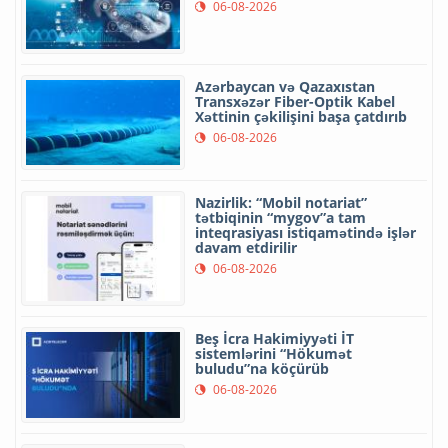
06-08-2026
Azərbaycan və Qazaxıstan
Transxəzər Fiber-Optik Kabel
Xəttinin çəkilişini başa çatdırıb
06-08-2026
Nazirlik: “Mobil notariat”
tətbiqinin “mygov”a tam
inteqrasiyası istiqamətində işlər
davam etdirilir
06-08-2026
Beş İcra Hakimiyyəti İT
sistemlərini “Hökumət
buludu”na köçürüb
06-08-2026