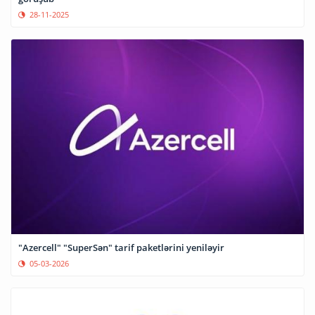
28-11-2025
"Azercell" "SuperSən" tarif paketlərini yeniləyir
05-03-2026