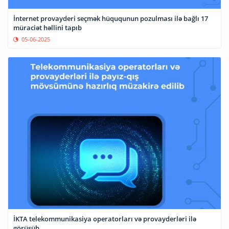
İnternet provayderi seçmək hüququnun pozulması ilə bağlı 17
müraciət həllini tapıb
05-06-2025
İKTA telekommunikasiya operatorları və provayderləri ilə
görüşüb