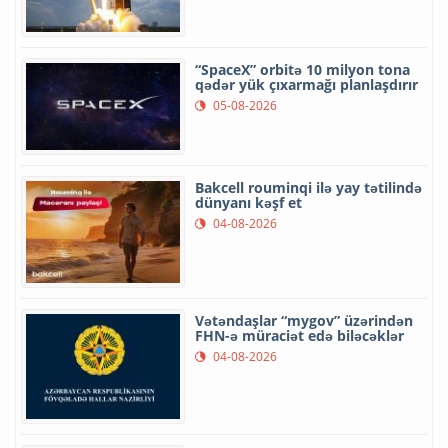
“SpaceX” orbitə 10 milyon tona
qədər yük çıxarmağı planlaşdırır
05-08-2026
Bakcell rouminqi ilə yay tətilində
dünyanı kəşf et
04-08-2026
Vətəndaşlar “mygov” üzərindən
FHN-ə müraciət edə biləcəklər
04-08-2026