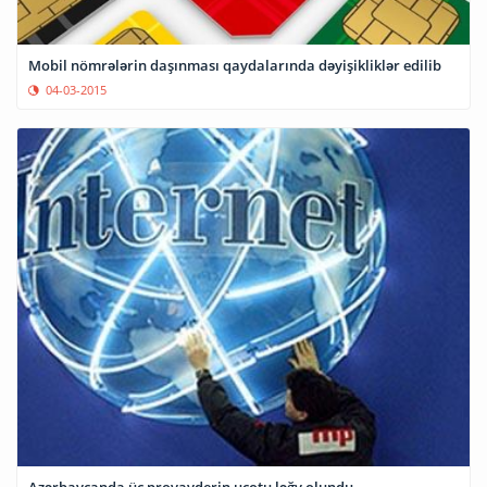
Mobil nömrələrin daşınması qaydalarında dəyişikliklər edilib
04-03-2015