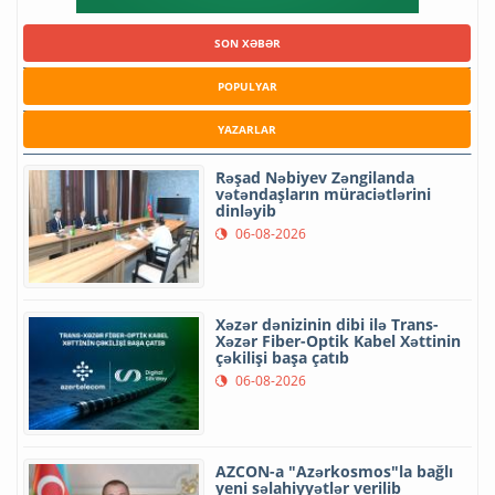
SON XƏBƏR
POPULYAR
YAZARLAR
Rəşad Nəbiyev Zəngilanda
vətəndaşların müraciətlərini
dinləyib
06-08-2026
Xəzər dənizinin dibi ilə Trans-
Xəzər Fiber-Optik Kabel Xəttinin
çəkilişi başa çatıb
06-08-2026
AZCON-a "Azərkosmos"la bağlı
yeni səlahiyyətlər verilib