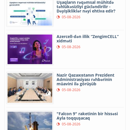
Uşaqların rəqəmsal mühitdə
təhlükəsizliyi gücləndirilir -
Dəyişikliklər nəyi ehtiva edir?
05-08-2026
Azercell-dən illik “ZengimCELL”
xidməti
05-08-2026
Nazir Qazaxıstanın Prezident
Administrasiyası rəhbərinin
müavini ilə görüşüb
05-08-2026
"Falcon 9" raketinin bir hissəsi
Ayla toqquşacaq
05-08-2026