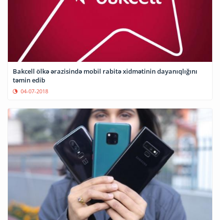
Bakcell ölkə ərazisində mobil rabitə xidmətinin dayanıqlığını
təmin edib
04-07-2018