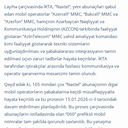
Layihə çərçivəsində İKTA, “Naxtel”, yeni abunəçiləri qəbul
edən mobil operatorlar “Azercell” MMC, “Bakcell” MMC və
“Azerfon” MMC, həmçinin Azərbaycan Nəqliyyat və
Kommunikasiya Holdinqinin (AZCON) tərkibində fəaliyyət
göstərən “AzInTelecom” MMC vahid əməliyyat komandası
kimi fəaliyyət göstərərək texniki sistemlərin
uyğunlaşdırılması və şəbəkələrarası inteqrasiyanın təmin
edilməsi üçün zəruri tədbirlər həyata keçiriblər. İKTA
tərəfindən iştirakçılar arasında fasiləsiz kommunikasiya və
operativ qərarvermə mexanizmi təmin olunub.
Qeyd edək ki, 105 mindən çox “Naxtel” abunəçisinin digər
mobil operatorların şəbəkələrinə keçidi müvəffəqiyyətlə
həyata keçirilib və bu prosesin 15.01.2026-ci il tarixindək
davam etdirilməsi planlaşdırılıb. Bu proses çərçivəsində
abunəçilərin istifadəsində olan “060” prefiksli mobil
nömrələr tam şəkildə qorunub saxlanılıb. Bu yanaşma