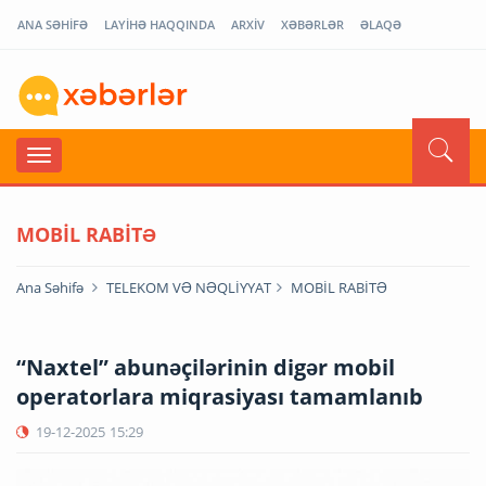
ANA SƏHİFƏ
LAYİHƏ HAQQINDA
ARXİV
XƏBƏRLƏR
ƏLAQƏ
MOBİL RABİTƏ
Ana Səhifə
TELEKOM VƏ NƏQLİYYAT
MOBİL RABİTƏ
“Naxtel” abunəçilərinin digər mobil
operatorlara miqrasiyası tamamlanıb
19-12-2025
15:29