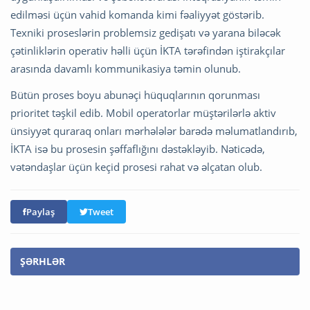
edilməsi üçün vahid komanda kimi fəaliyyət göstərib.
Texniki proseslərin problemsiz gedişatı və yarana biləcək
çətinliklərin operativ həlli üçün İKTA tərəfindən iştirakçılar
arasında davamlı kommunikasiya təmin olunub.
Bütün proses boyu abunəçi hüquqlarının qorunması
prioritet təşkil edib. Mobil operatorlar müştərilərlə aktiv
ünsiyyət quraraq onları mərhələlər barədə məlumatlandırıb,
İKTA isə bu prosesin şəffaflığını dəstəkləyib. Nəticədə,
vətəndaşlar üçün keçid prosesi rahat və əlçatan olub.
Paylaş
Tweet
ŞƏRHLƏR