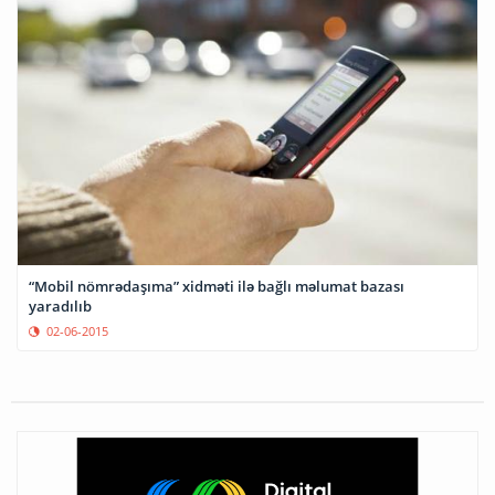
“Mobil nömrədaşıma” xidməti ilə bağlı məlumat bazası
yaradılıb
02-06-2015