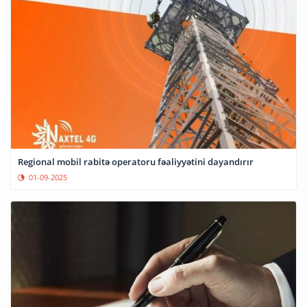
Regional mobil rabitə operatoru fəaliyyətini dayandırır
01-09-2025