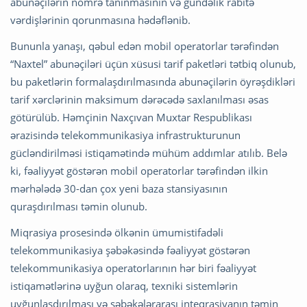
abunəçilərin nömrə tanınmasının və gündəlik rabitə
vərdişlərinin qorunmasına hədəflənib.
Bununla yanaşı, qəbul edən mobil operatorlar tərəfindən
“Naxtel” abunəçiləri üçün xüsusi tarif paketləri tətbiq olunub,
bu paketlərin formalaşdırılmasında abunəçilərin öyrəşdikləri
tarif xərclərinin maksimum dərəcədə saxlanılması əsas
götürülüb. Həmçinin Naxçıvan Muxtar Respublikası
ərazisində telekommunikasiya infrastrukturunun
gücləndirilməsi istiqamətində mühüm addımlar atılıb. Belə
ki, fəaliyyət göstərən mobil operatorlar tərəfindən ilkin
mərhələdə 30-dan çox yeni baza stansiyasının
quraşdırılması təmin olunub.
Miqrasiya prosesində ölkənin ümumistifadəli
telekommunikasiya şəbəkəsində fəaliyyət göstərən
telekommunikasiya operatorlarının hər biri fəaliyyət
istiqamətlərinə uyğun olaraq, texniki sistemlərin
uyğunlaşdırılması və şəbəkələrarası inteqrasiyanın təmin