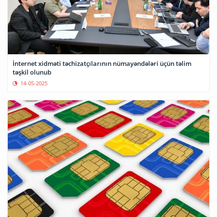
İnternet xidməti təchizatçılarının nümayəndələri üçün təlim
təşkil olunub
14-05-2025