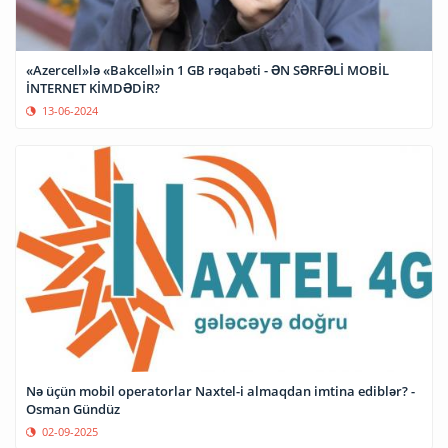
«Azercell»lə «Bakcell»in 1 GB rəqabəti - ƏN SƏRFƏLİ MOBİL
İNTERNET KİMDƏDİR?
13-06-2024
Nə üçün mobil operatorlar Naxtel-i almaqdan imtina ediblər? -
Osman Gündüz
02-09-2025