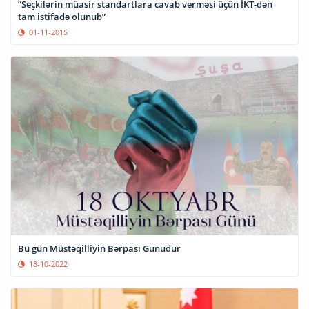
”Seçkilərin müasir standartlara cavab verməsi üçün İKT-dən
tam istifadə olunub”
01-11-2015
Bu gün Müstəqilliyin Bərpası Günüdür
18-10-2022