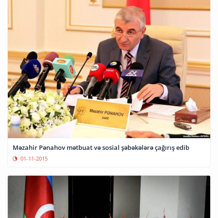
Məzahir Pənahov mətbuat və sosial şəbəkələrə çağırış edib
01-11-2015