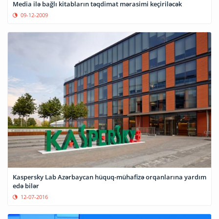
Media ilə bağlı kitabların təqdimat mərasimi keçiriləcək
09-12-2009
Kaspersky Lab Azərbaycan hüquq-mühafizə orqanlarına yardım
edə bilər
12-07-2016