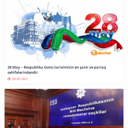
28 May – Respublika Günü tariximizin ən şanlı və parlaq
səhifələrindəndir
28-05-2021