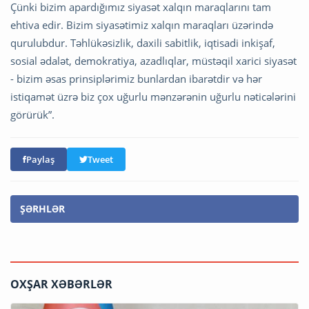
Çünki bizim apardığımız siyasət xalqın maraqlarını tam
ehtiva edir. Bizim siyasətimiz xalqın maraqları üzərində
qurulubdur. Təhlükəsizlik, daxili sabitlik, iqtisadi inkişaf,
sosial ədalət, demokratiya, azadlıqlar, müstəqil xarici siyasət
- bizim əsas prinsiplərimiz bunlardan ibarətdir və hər
istiqamət üzrə biz çox uğurlu mənzərənin uğurlu nəticələrini
görürük”.
Paylaş
Tweet
ŞƏRHLƏR
OXŞAR XƏBƏRLƏR