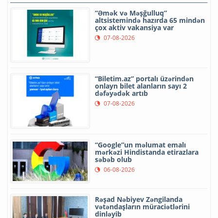
“Əmək və Məşğulluq”
altsistemində hazırda 65 mindən
çox aktiv vakansiya var
07-08-2026
“Biletim.az” portalı üzərindən
onlayn bilet alanların sayı 2
dəfəyədək artıb
07-08-2026
“Google”un məlumat emalı
mərkəzi Hindistanda etirazlara
səbəb olub
06-08-2026
Rəşad Nəbiyev Zəngilanda
vətəndaşların müraciətlərini
dinləyib