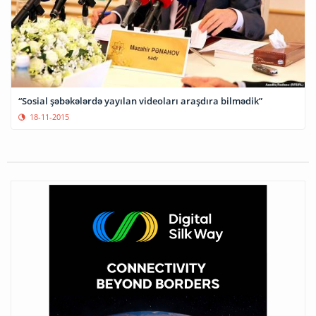
“Sosial şəbəkələrdə yayılan videoları araşdıra bilmədik”
18-11-2015