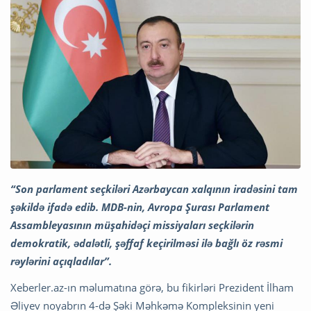
“Son parlament seçkiləri Azərbaycan xalqının iradəsini tam
şəkildə ifadə edib. MDB-nin, Avropa Şurası Parlament
Assambleyasının müşahidəçi missiyaları seçkilərin
demokratik, ədalətli, şəffaf keçirilməsi ilə bağlı öz rəsmi
rəylərini açıqladılar”.
Xeberler.az-ın məlumatına görə, bu fikirləri Prezident İlham
Əliyev noyabrın 4-də Şəki Məhkəmə Kompleksinin yeni