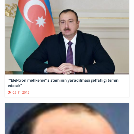
““Elektron məhkəmə” sisteminin yaradılması şəffaflığı təmin
edəcək”
05-11-2015