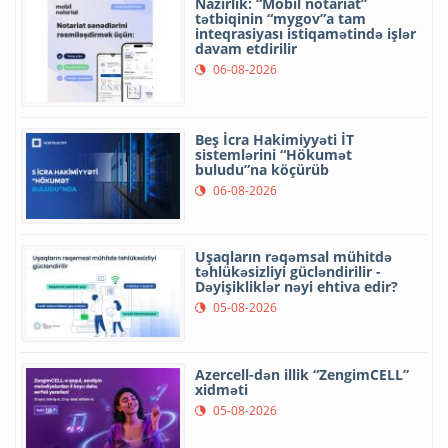
Nazirlik: “Mobil notariat”
tətbiqinin “mygov”a tam
inteqrasiyası istiqamətində işlər
davam etdirilir
06-08-2026
Beş İcra Hakimiyyəti İT
sistemlərini “Hökumət
buludu”na köçürüb
06-08-2026
Uşaqların rəqəmsal mühitdə
təhlükəsizliyi gücləndirilir -
Dəyişikliklər nəyi ehtiva edir?
05-08-2026
Azercell-dən illik “ZengimCELL”
xidməti
05-08-2026