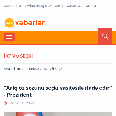
ANA SƏHİFƏ
LAYİHƏ HAQQINDA
ARXİV
XƏBƏRLƏR
ƏLAQƏ
İKT VƏ SEÇKİ
Ana Səhifə
RUBRİKA
İKT VƏ SEÇKİ
“Xalq öz sözünü seçki vasitəsilə ifadə edir”
- Prezident
04-11-2015
23:24