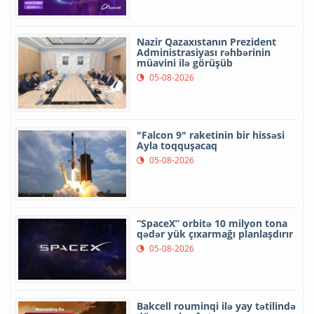
Nazir Qazaxıstanın Prezident
Administrasiyası rəhbərinin
müavini ilə görüşüb
05-08-2026
"Falcon 9" raketinin bir hissəsi
Ayla toqquşacaq
05-08-2026
“SpaceX” orbitə 10 milyon tona
qədər yük çıxarmağı planlaşdırır
05-08-2026
Bakcell rouminqi ilə yay tətilində