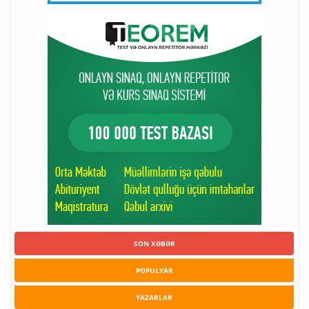
SON XƏBƏR
POPULYAR
YAZARLAR