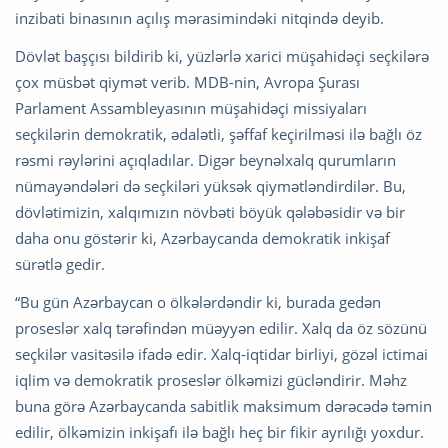
inzibati binasının açılış mərasimindəki nitqində deyib.
Dövlət başçısı bildirib ki, yüzlərlə xarici müşahidəçi seçkilərə
çox müsbət qiymət verib. MDB-nin, Avropa Şurası
Parlament Assambleyasının müşahidəçi missiyaları
seçkilərin demokratik, ədalətli, şəffaf keçirilməsi ilə bağlı öz
rəsmi rəylərini açıqladılar. Digər beynəlxalq qurumların
nümayəndələri də seçkiləri yüksək qiymətləndirdilər. Bu,
dövlətimizin, xalqımızın növbəti böyük qələbəsidir və bir
daha onu göstərir ki, Azərbaycanda demokratik inkişaf
sürətlə gedir.
“Bu gün Azərbaycan o ölkələrdəndir ki, burada gedən
proseslər xalq tərəfindən müəyyən edilir. Xalq da öz sözünü
seçkilər vasitəsilə ifadə edir. Xalq-iqtidar birliyi, gözəl ictimai
iqlim və demokratik proseslər ölkəmizi gücləndirir. Məhz
buna görə Azərbaycanda sabitlik maksimum dərəcədə təmin
edilir, ölkəmizin inkişafı ilə bağlı heç bir fikir ayrılığı yoxdur.