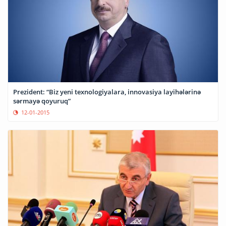
Prezident: “Biz yeni texnologiyalara, innovasiya layihələrinə
sərmayə qoyuruq”
12-01-2015