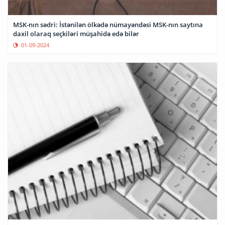
MSK-nın sədri: İstənilən ölkədə nümayəndəsi MSK-nın saytına
daxil olaraq seçkiləri müşahidə edə bilər
01-09-2024