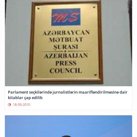
Parlament seçkilərində jurnalistlərin maarifləndirilməsinə dair
kitablar çap edilib
18-09-2010