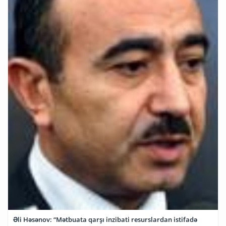
Əli Həsənov: “Mətbuata qarşı inzibati resurslardan istifadə