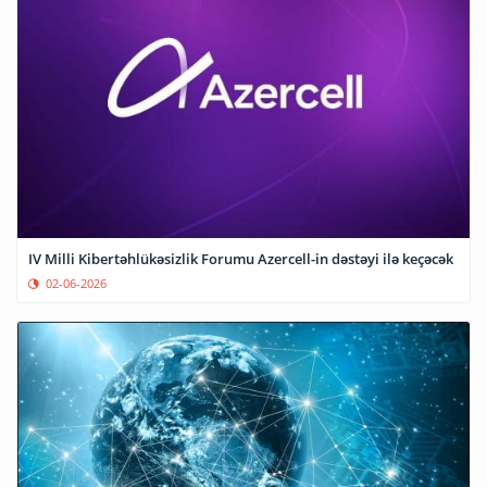
IV Milli Kibertəhlükəsizlik Forumu Azercell-in dəstəyi ilə keçəcək
02-06-2026