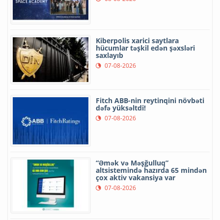
Kiberpolis xarici saytlara
hücumlar təşkil edən şəxsləri
saxlayıb
07-08-2026
Fitch ABB-nin reytinqini növbəti
dəfə yüksəltdi!
07-08-2026
“Əmək və Məşğulluq”
altsistemində hazırda 65 mindən
çox aktiv vakansiya var
07-08-2026