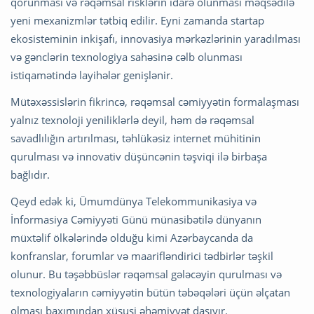
qorunması və rəqəmsal risklərin idarə olunması məqsədilə
yeni mexanizmlər tətbiq edilir. Eyni zamanda startap
ekosisteminin inkişafı, innovasiya mərkəzlərinin yaradılması
və gənclərin texnologiya sahəsinə cəlb olunması
istiqamətində layihələr genişlənir.
Mütəxəssislərin fikrincə, rəqəmsal cəmiyyətin formalaşması
yalnız texnoloji yeniliklərlə deyil, həm də rəqəmsal
savadlılığın artırılması, təhlükəsiz internet mühitinin
qurulması və innovativ düşüncənin təşviqi ilə birbaşa
bağlıdır.
Qeyd edək ki, Ümumdünya Telekommunikasiya və
İnformasiya Cəmiyyəti Günü münasibətilə dünyanın
müxtəlif ölkələrində olduğu kimi Azərbaycanda da
konfranslar, forumlar və maarifləndirici tədbirlər təşkil
olunur. Bu təşəbbüslər rəqəmsal gələcəyin qurulması və
texnologiyaların cəmiyyətin bütün təbəqələri üçün əlçatan
olması baxımından xüsusi əhəmiyyət daşıyır.