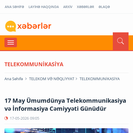
ANA SƏHİFƏ
LAYİHƏ HAQQINDA
ARXİV
XƏBƏRLƏR
ƏLAQƏ
TELEKOMMUNİKASİYA
Ana Səhifə
TELEKOM VƏ NƏQLİYYAT
TELEKOMMUNİKASİYA
17 May Ümumdünya Telekommunikasiya
və İnformasiya Cəmiyyəti Günüdür
17-05-2026
09:05