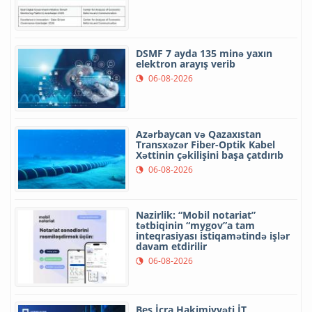
DSMF 7 ayda 135 minə yaxın
elektron arayış verib
06-08-2026
Azərbaycan və Qazaxıstan
Transxəzər Fiber-Optik Kabel
Xəttinin çəkilişini başa çatdırıb
06-08-2026
Nazirlik: “Mobil notariat”
tətbiqinin “mygov”a tam
inteqrasiyası istiqamətində işlər
davam etdirilir
06-08-2026
Beş İcra Hakimiyyəti İT