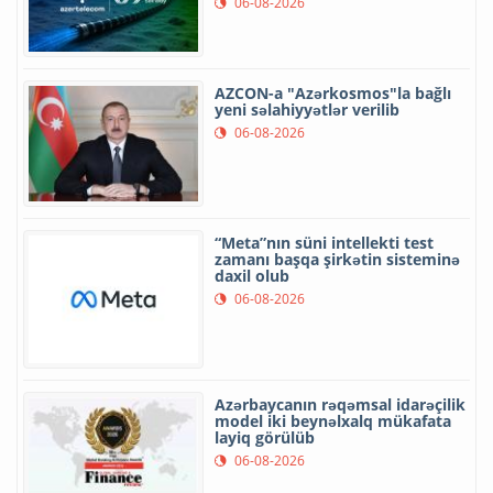
06-08-2026
AZCON-a "Azərkosmos"la bağlı
yeni səlahiyyətlər verilib
06-08-2026
“Meta”nın süni intellekti test
zamanı başqa şirkətin sisteminə
daxil olub
06-08-2026
Azərbaycanın rəqəmsal idarəçilik
model iki beynəlxalq mükafata
layiq görülüb
06-08-2026