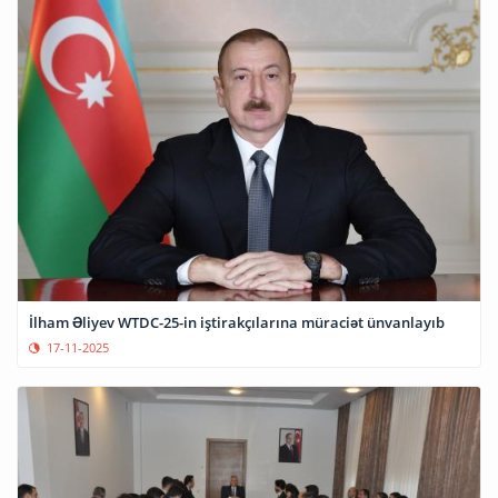
İlham Əliyev WTDC-25-in iştirakçılarına müraciət ünvanlayıb
17-11-2025