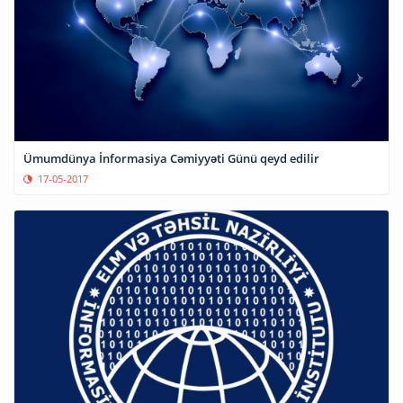
Ümumdünya İnformasiya Cəmiyyəti Günü qeyd edilir
17-05-2017