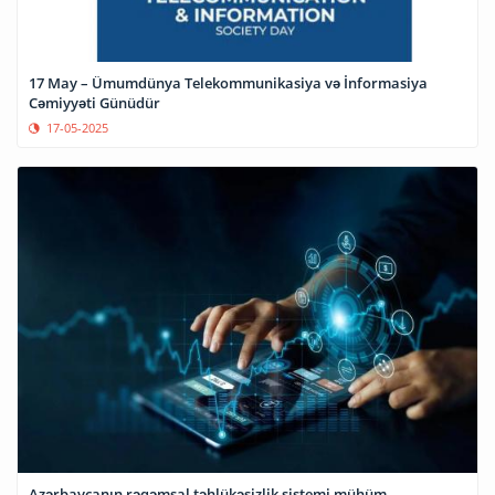
17 May – Ümumdünya Telekommunikasiya və İnformasiya
Cəmiyyəti Günüdür
17-05-2025
Azərbaycanın rəqəmsal təhlükəsizlik sistemi mühüm