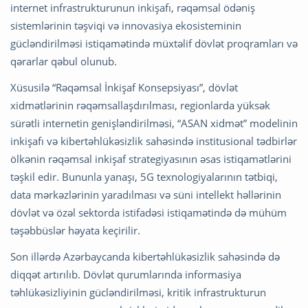
internet infrastrukturunun inkişafı, rəqəmsal ödəniş
sistemlərinin təşviqi və innovasiya ekosisteminin
gücləndirilməsi istiqamətində müxtəlif dövlət proqramları və
qərarlar qəbul olunub.
Xüsusilə “Rəqəmsal İnkişaf Konsepsiyası”, dövlət
xidmətlərinin rəqəmsallaşdırılması, regionlarda yüksək
sürətli internetin genişləndirilməsi, “ASAN xidmət” modelinin
inkişafı və kibertəhlükəsizlik sahəsində institusional tədbirlər
ölkənin rəqəmsal inkişaf strategiyasının əsas istiqamətlərini
təşkil edir. Bununla yanaşı, 5G texnologiyalarının tətbiqi,
data mərkəzlərinin yaradılması və süni intellekt həllərinin
dövlət və özəl sektorda istifadəsi istiqamətində də mühüm
təşəbbüslər həyata keçirilir.
Son illərdə Azərbaycanda kibertəhlükəsizlik sahəsində də
diqqət artırılıb. Dövlət qurumlarında informasiya
təhlükəsizliyinin gücləndirilməsi, kritik infrastrukturun