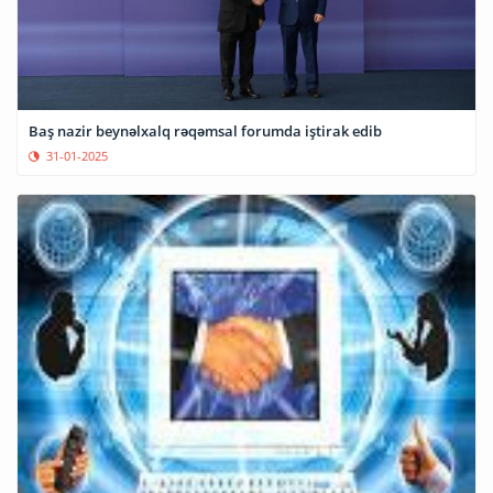
Baş nazir beynəlxalq rəqəmsal forumda iştirak edib
31-01-2025