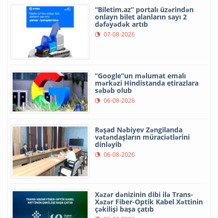
“Biletim.az” portalı üzərindən
onlayn bilet alanların sayı 2
dəfəyədək artıb
07-08-2026
“Google”un məlumat emalı
mərkəzi Hindistanda etirazlara
səbəb olub
06-08-2026
Rəşad Nəbiyev Zəngilanda
vətəndaşların müraciətlərini
dinləyib
06-08-2026
Xəzər dənizinin dibi ilə Trans-
Xəzər Fiber-Optik Kabel Xəttinin
çəkilişi başa çatıb