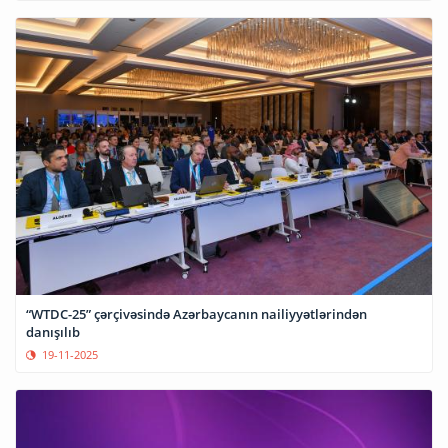
“WTDC-25” çərçivəsində Azərbaycanın nailiyyətlərindən
danışılıb
19-11-2025