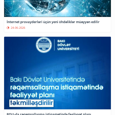
İnternet provayderləri üçün yeni öhdəliklər müəyyən edilir
24-06-2026
BDU-da rəqəmsallaşma istiqamətində fəaliyyət planı