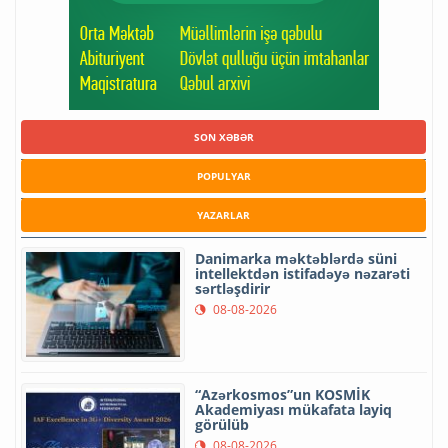
SON XƏBƏR
POPULYAR
YAZARLAR
Danimarka məktəblərdə süni
intellektdən istifadəyə nəzarəti
sərtləşdirir
08-08-2026
“Azərkosmos”un KOSMİK
Akademiyası mükafata layiq
görülüb
08-08-2026