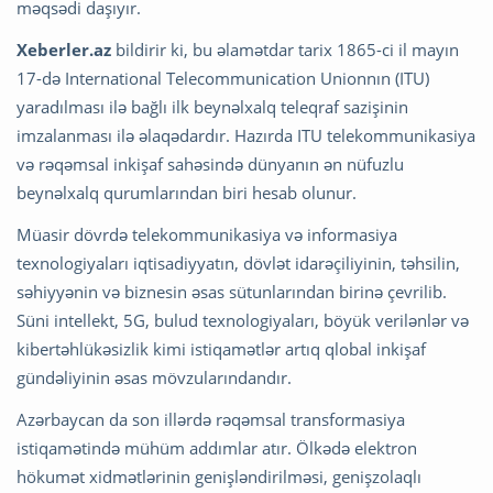
məqsədi daşıyır.
Xeberler.az
bildirir ki, bu əlamətdar tarix 1865-ci il mayın
17-də
International Telecommunication Union
nın (ITU)
yaradılması ilə bağlı ilk beynəlxalq teleqraf sazişinin
imzalanması ilə əlaqədardır. Hazırda ITU telekommunikasiya
və rəqəmsal inkişaf sahəsində dünyanın ən nüfuzlu
beynəlxalq qurumlarından biri hesab olunur.
Müasir dövrdə telekommunikasiya və informasiya
texnologiyaları iqtisadiyyatın, dövlət idarəçiliyinin, təhsilin,
səhiyyənin və biznesin əsas sütunlarından birinə çevrilib.
Süni intellekt, 5G, bulud texnologiyaları, böyük verilənlər və
kibertəhlükəsizlik kimi istiqamətlər artıq qlobal inkişaf
gündəliyinin əsas mövzularındandır.
Azərbaycan da son illərdə rəqəmsal transformasiya
istiqamətində mühüm addımlar atır. Ölkədə elektron
hökumət xidmətlərinin genişləndirilməsi, genişzolaqlı