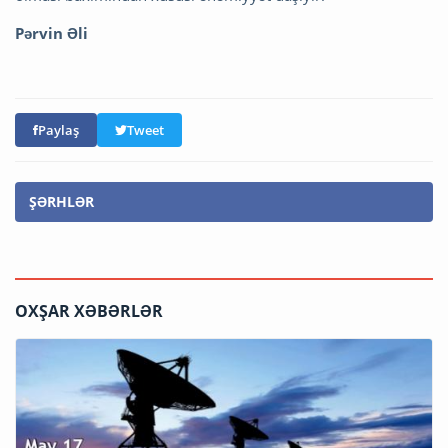
Pərvin Əli
Paylaş
Tweet
ŞƏRHLƏR
OXŞAR XƏBƏRLƏR