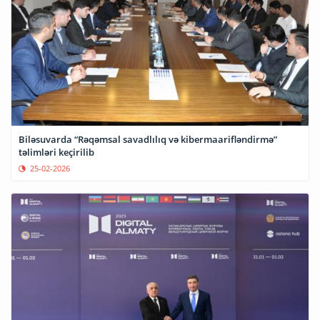
Biləsuvarda “Rəqəmsal savadlılıq və kibermaarifləndirmə”
təlimləri keçirilib
25-02-2026