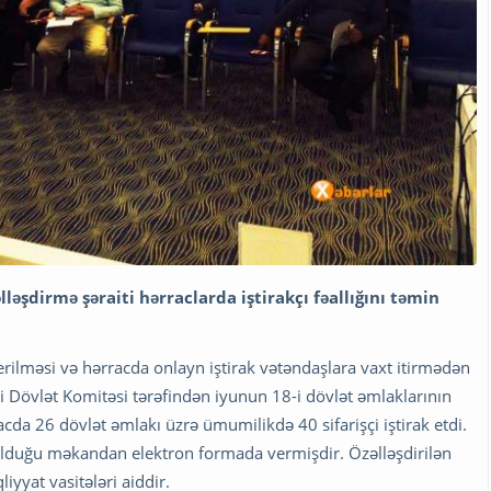
lləşdirmə şəraiti hərraclarda iştirakçı
fəallığını təmin
 verilməsi və hərracda onlayn iştirak vətəndaşlara vaxt itirmədən
 Dövlət Komitəsi tərəfindən iyunun 18-i dövlət əmlaklarının
racda 26 dövlət əmlakı üzrə ümumilikdə 40 sifarişçi iştirak etdi.
şi olduğu məkandan elektron formada vermişdir. Özəlləşdirilən
iyyat vasitələri aiddir.