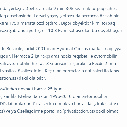
ndə yerləşir. Dövlət əmlakı 9 min 308 kv.m-lik torpaq sahəsi
laq qəsəbəsindəki qeyri-yaşayış binası da hərracda öz sahibini
ektini 1750 manata özəlləşdirdi. Digər obyektlər kimi torpaq
ssisəsi Şabranda yerləşir. 110.8 kv.m sahəsi olan bu obyekt üçün
.
tdı. Buraxılış tarixi 2001 olan Hyundai Choros markalı nəqliyyat
şdur. Hərracda 2 iştirakçı arasındakı rəqabət ilə avtomobilin
 avtomobilin hərracı 3 sifarişçinin iştirakı ilə keçdi. 2 min
asitəsi özəlləşdirildi. Keçirilən hərracların nəticələri ilə tanış
tion.az) daxil ola bilər.
ərəfindən növbəti hərrac 25 iyun
 çıxarılıb. İstehsal tarixləri 1996-2010 olan avtomobillər
 Dövlət əmlakları üzrə seçim etmək və hərracda iştirak statusu
 və ya Özəlləşdirmə portalına (privatization.az) daxil olmaq