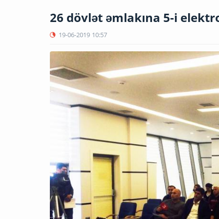
26 dövlət əmlakına 5-i elektro
19-06-2019
10:57