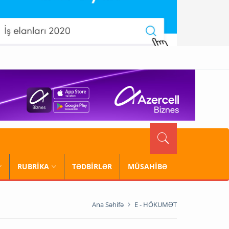
RUBRİKA
TƏDBİRLƏR
MÜSAHİBƏ
Ana Səhifə
E - HÖKUMƏT