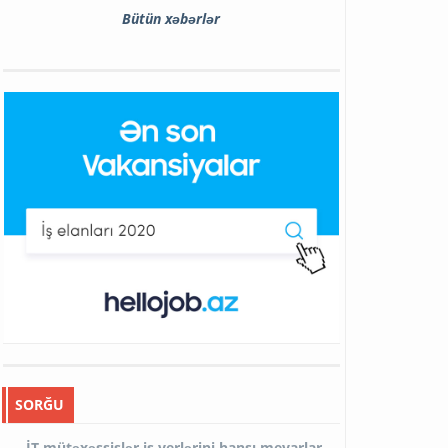
Bütün xəbərlər
SORĞU
İT mütəxəssislər iş yerlərini hansı meyarlar