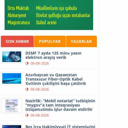
SON XƏBƏR
POPULYAR
YAZARLAR
DSMF 7 ayda 135 minə yaxın
elektron arayış verib
06-08-2026
Azərbaycan və Qazaxıstan
Transxəzər Fiber-Optik Kabel
Xəttinin çəkilişini başa çatdırıb
06-08-2026
Nazirlik: “Mobil notariat” tətbiqinin
“mygov”a tam inteqrasiyası
istiqamətində işlər davam etdirilir
06-08-2026
Beş İcra Hakimiyyəti İT sistemlərini