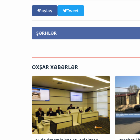
Paylaş
Tweet
ŞƏRHLƏR
OXŞAR XƏBƏRLƏR