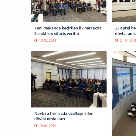
Yeni məkanda keçirilən ilk hərracda
23 aprel hə
5 elektron sifariş verilib
dövlət əml
13-02-2019
24-04-201
Növbəti hərracda özəlləşdirilən
dövlət əmlakları
19-02-2019