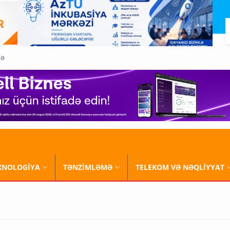
QƏ
XNOLOGİYA
TƏNZİMLƏMƏ
TELEKOM VƏ NƏQLİYYAT