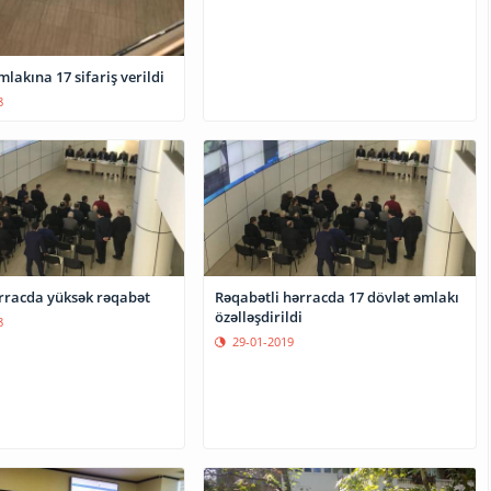
mlakına 17 sifariş verildi
8
rracda yüksək rəqabət
Rəqabətli hərracda 17 dövlət əmlakı
özəlləşdirildi
8
29-01-2019