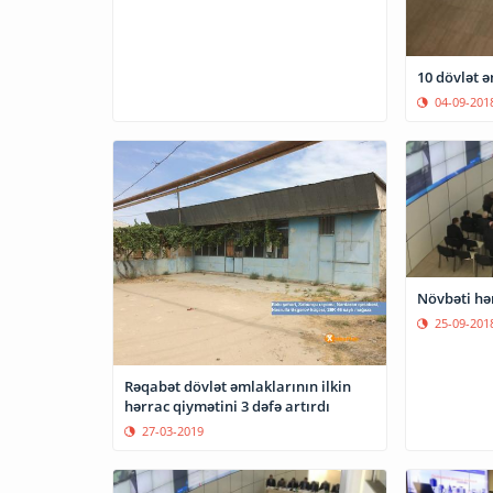
10 dövlət ə
04-09-201
Növbəti hə
25-09-201
Rəqabət dövlət əmlaklarının ilkin
hərrac qiymətini 3 dəfə artırdı
27-03-2019