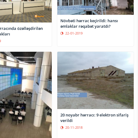
Növbəti hərrac keçirildi: hansı
əmlaklar rəqabət yaratdı?
rracında özəlləşdirilən
22-01-2019
akları
9
20 noyabr hərracı: 9 elektron sifariş
verildi
20-11-2018