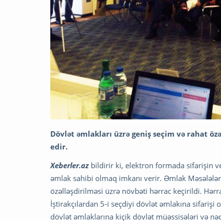
Dövlət əmlakları üzrə geniş seçim və rahat özə
edir.
Xeberler.az
bildirir ki, elektron formada sifarişin
əmlak sahibi olmaq imkanı verir. Əmlak Məsələləri
özəlləşdirilməsi üzrə növbəti hərrac keçirildi. Hər
İştirakçılardan 5-i seçdiyi dövlət əmlakına sifari
dövlət əmlaklarına kiçik dövlət müəssisələri və nəql