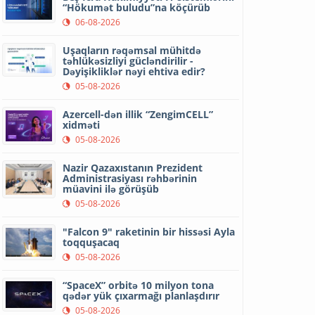
“Hökumət buludu”na köçürüb
06-08-2026
Uşaqların rəqəmsal mühitdə
təhlükəsizliyi gücləndirilir -
Dəyişikliklər nəyi ehtiva edir?
05-08-2026
Azercell-dən illik “ZengimCELL”
xidməti
05-08-2026
Nazir Qazaxıstanın Prezident
Administrasiyası rəhbərinin
müavini ilə görüşüb
05-08-2026
"Falcon 9" raketinin bir hissəsi Ayla
toqquşacaq
05-08-2026
“SpaceX” orbitə 10 milyon tona
qədər yük çıxarmağı planlaşdırır
05-08-2026