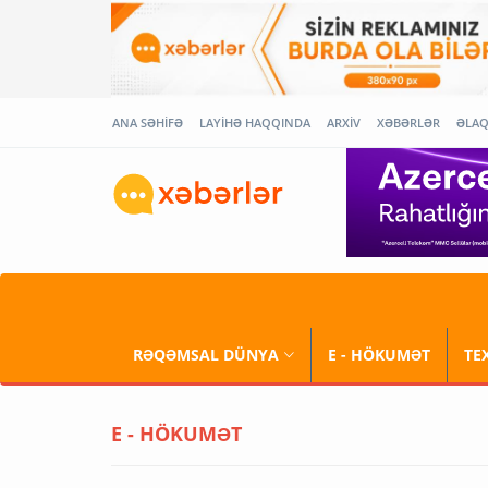
ANA SƏHİFƏ
LAYİHƏ HAQQINDA
ARXİV
XƏBƏRLƏR
ƏLA
RƏQƏMSAL DÜNYA
E - HÖKUMƏT
TE
E - HÖKUMƏT