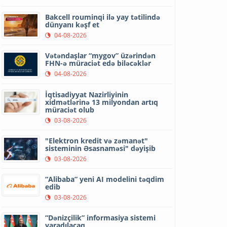
Bakcell rouminqi ilə yay tətilində
dünyanı kəşf et
04-08-2026
Vətəndaşlar “mygov” üzərindən
FHN-ə müraciət edə biləcəklər
04-08-2026
İqtisadiyyat Nazirliyinin
xidmətlərinə 13 milyondan artıq
müraciət olub
03-08-2026
"Elektron kredit və zəmanət"
sisteminin Əsasnaməsi" dəyişib
03-08-2026
“Alibaba” yeni AI modelini təqdim
edib
03-08-2026
“Dənizçilik” informasiya sistemi
yaradılacaq