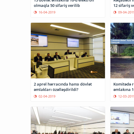
15 dövlət əmlakına 10-u elektron
Rəqabətli h
olmaqla 50 sifariş verilib
12 sifariş v
16-04-2019
09-04-201
2 aprel hərracında hansı dövlət
Komitədə rə
əmlakları özəlləşdirildi?
əmlakına 16
02-04-2019
12-03-201