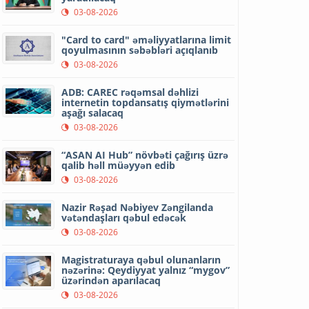
03-08-2026
"Card to card" əməliyyatlarına limit
qoyulmasının səbəbləri açıqlanıb
03-08-2026
ADB: CAREC rəqəmsal dəhlizi
internetin topdansatış qiymətlərini
aşağı salacaq
03-08-2026
“ASAN AI Hub” növbəti çağırış üzrə
qalib həll müəyyən edib
03-08-2026
Nazir Rəşad Nəbiyev Zəngilanda
vətəndaşları qəbul edəcək
03-08-2026
Magistraturaya qəbul olunanların
nəzərinə: Qeydiyyat yalnız “mygov”
üzərindən aparılacaq
03-08-2026