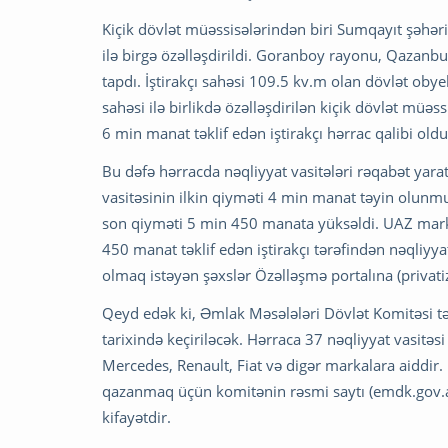
Kiçik dövlət müəssisələrindən biri Sumqayıt şəhəri
ilə birgə özəlləşdirildi. Goranboy rayonu, Qazanbu
tapdı. İştirakçı sahəsi 109.5 kv.m olan dövlət oby
sahəsi ilə birlikdə özəlləşdirilən kiçik dövlət müə
6 min manat təklif edən iştirakçı hərrac qalibi oldu
Bu dəfə hərracda nəqliyyat vasitələri rəqabət yara
vasitəsinin ilkin qiyməti 4 min manat təyin olunmu
son qiyməti 5 min 450 manata yüksəldi. UAZ markalı
450 manat təklif edən iştirakçı tərəfindən nəqliyyat v
olmaq istəyən şəxslər Özəlləşmə portalına (privatiza
Qeyd edək ki, Əmlak Məsələləri Dövlət Komitəsi t
tarixində keçiriləcək. Hərraca 37 nəqliyyat vasitəsi
Mercedes, Renault, Fiat və digər markalara aiddir.
qazanmaq üçün komitənin rəsmi saytı (emdk.gov.az)
kifayətdir.