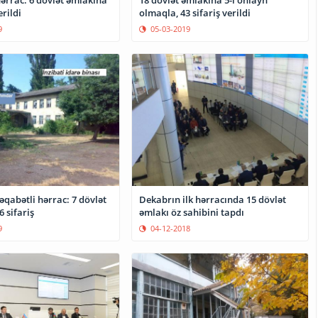
ərrac: 6 dövlət əmlakına
18 dövlət əmlakına 5-i onlayn
erildi
olmaqla, 43 sifariş verildi
9
05-03-2019
qabətli hərrac: 7 dövlət
Dekabrın ilk hərracında 15 dövlət
 sifariş
əmlakı öz sahibini tapdı
9
04-12-2018