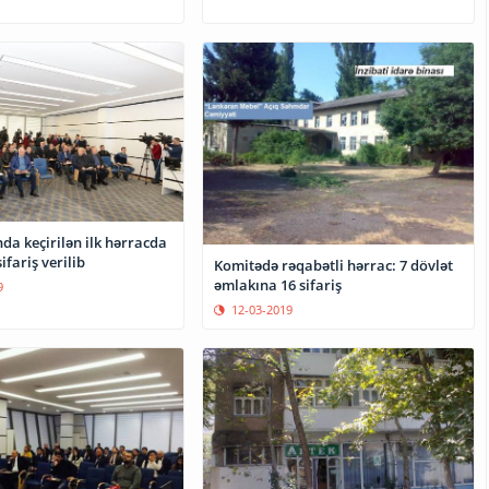
da keçirilən ilk hərracda
ifariş verilib
Komitədə rəqabətli hərrac: 7 dövlət
əmlakına 16 sifariş
9
12-03-2019