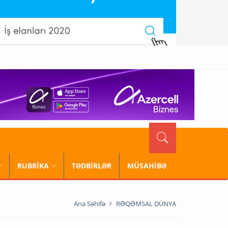
RUBRİKA
TƏDBİRLƏR
MÜSAHİBƏ
Ana Səhifə
RƏQƏMSAL DÜNYA