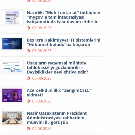
06-08-2026
Nazirlik: “Mobil notariat” tətbiqinin
“mygov”a tam inteqrasiyası
istiqamətində işlər davam etdirilir
06-08-2026
Beş İcra Hakimiyyəti İT sistemlərini
“Hökumət buludu”na köçürüb
06-08-2026
Uşaqların rəqəmsal mühitdə
təhlükəsizliyi gücləndirilir -
Dəyişikliklər nəyi ehtiva edir?
05-08-2026
Azercell-dən illik “ZengimCELL”
xidməti
05-08-2026
Nazir Qazaxıstanın Prezident
Administrasiyası rəhbərinin
müavini ilə görüşüb
05-08-2026