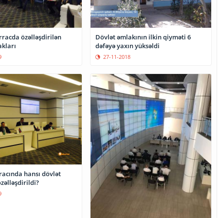
racda özəlləşdirilən
Dövlət əmlakının ilkin qiyməti 6
akları
dəfəyə yaxın yüksəldi
9
27-11-2018
racında hansı dövlət
zəlləşdirildi?
9