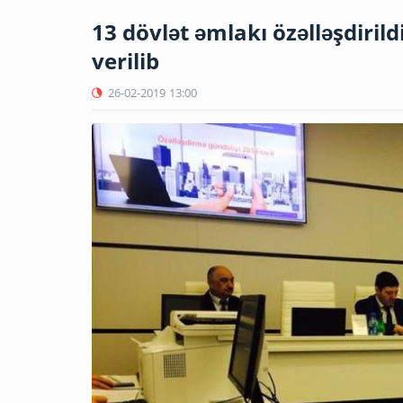
13 dövlət əmlakı özəlləşdirildi
verilib
26-02-2019
13:00