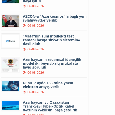
başa çatıb
06-08-2026
AZCON-a "Azərkosmos"la bağlı yeni
səlahiyyətlər verilib
06-08-2026
“Meta”nın süni intellekti test
zamanı başqa şirkətin sisteminə
daxil olub
06-08-2026
Azərbaycanın rəqəmsal idarəçilik
model iki beynəlxalq mükafata
layiq görülüb
06-08-2026
DSMF 7 ayda 135 minə yaxın
elektron arayış verib
06-08-2026
Azərbaycan və Qazaxıstan
Transxəzər Fiber-Optik Kabel
Xəttinin çəkilişini başa çatdırıb