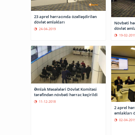
23 aprel hərracında özəlləşdirilən
dövlət əmlakları
Növbəti hər
dövlət əml
24-04-2019
19-02-201
Əmlak Məsələləri Dövlət Komitəsi
tərəfindən növbəti hərrac keçirildi
11-12-2018
2 aprel hər
əmlakları ö
02-04-201