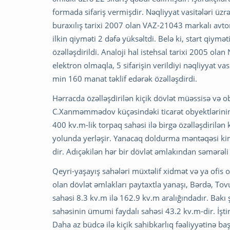
formada sifariş vermişdir. Nəqliyyat vasitələri üzrə i
buraxılış tarixi 2007 olan VAZ-21043 markalı avtom
ilkin qiyməti 2 dəfə yüksəltdi. Belə ki, start qiym
özəlləşdirildi. Analoji hal istehsal tarixi 2005 ol
elektron olmaqla, 5 sifarişin verildiyi nəqliyyat va
min 160 manat təklif edərək özəlləşdirdi.
Hərracda özəlləşdirilən kiçik dövlət müəssisə və o
C.Xanməmmədov küçəsindəki ticarət obyektlərinin
400 kv.m-lik torpaq sahəsi ilə birgə özəlləşdirilə
yolunda yerləşir. Yanacaq doldurma məntəqəsi kim
dir. Adıçəkilən hər bir dövlət əmlakından səmərəli is
Qeyri-yaşayış sahələri müxtəlif xidmət və ya ofis 
olan dövlət əmlakları paytaxtla yanaşı, Bərdə, Tov
sahəsi 8.3 kv.m ilə 162.9 kv.m aralığındadır. Bakı
sahəsinin ümumi faydalı sahəsi 43.2 kv.m-dir. İşti
Daha az büdcə ilə kiçik sahibkarlıq fəaliyyətinə b