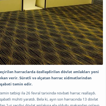
çirilən hərraclarda özəlləşdirilən dövlət əmlakları yeni
kan verir. Sürətli və əlçatan hərrac xidmətlərindən
əqabəti təmin edir.
temin tətbiqi ilə 26 fevral tarixində növbəti hərrac reallaşdı.
qabətli mühiti yaratdı. Belə ki, ayın son hərracında 13 dövlət
lardan 2-si seçdiyi dövlət əmlakına elə olduğu məkandan onlayn