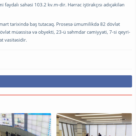
 faydalı sahəsi 103.2 kv.m-dir. Hərrac iştirakçısı adıçəkilən
mart tarixində baş tutacaq. Prosesə ümumilikdə 82 dövlət
 dövlət müəssisə və obyekti, 23-ü səhmdar cəmiyyəti, 7-si qeyri-
at vasitəsidir.