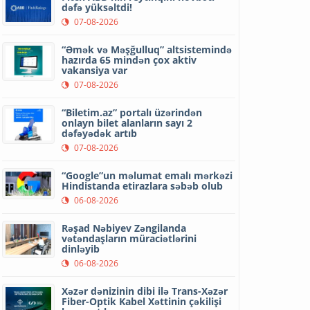
dəfə yüksəltdi!
07-08-2026
“Əmək və Məşğulluq” altsistemində
hazırda 65 mindən çox aktiv
vakansiya var
07-08-2026
“Biletim.az” portalı üzərindən
onlayn bilet alanların sayı 2
dəfəyədək artıb
07-08-2026
“Google”un məlumat emalı mərkəzi
Hindistanda etirazlara səbəb olub
06-08-2026
Rəşad Nəbiyev Zəngilanda
vətəndaşların müraciətlərini
dinləyib
06-08-2026
Xəzər dənizinin dibi ilə Trans-Xəzər
Fiber-Optik Kabel Xəttinin çəkilişi