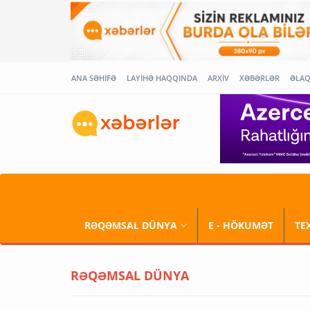
ANA SƏHİFƏ
LAYİHƏ HAQQINDA
ARXİV
XƏBƏRLƏR
ƏLA
RƏQƏMSAL DÜNYA
E - HÖKUMƏT
TE
RƏQƏMSAL DÜNYA