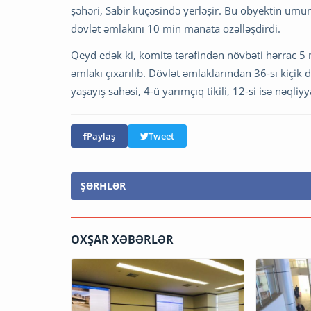
şəhəri, Sabir küçəsində yerləşir. Bu obyektin ümumi
dövlət əmlakını 10 min manata özəlləşdirdi.
Qeyd edək ki, komitə tərəfindən növbəti hərrac 5 
əmlakı çıxarılıb. Dövlət əmlaklarından 36-sı kiçik
yaşayış sahəsi, 4-ü yarımçıq tikili, 12-si isə nəqliyy
Paylaş
Tweet
ŞƏRHLƏR
OXŞAR XƏBƏRLƏR