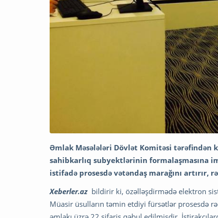
Əmlak Məsələləri Dövlət Komitəsi tərəfindən ke
sahibkarlıq subyektlərinin formalaşmasına im
istifadə prosesdə vətəndaş marağını artırır, r
Xeberler.az
bildirir ki, özəlləşdirmədə elektron sis
Müasir üsulların təmin etdiyi fürsətlər prosesdə rə
əmlakı üzrə 22 sifariş qəbul edilmişdir. İştirakçı