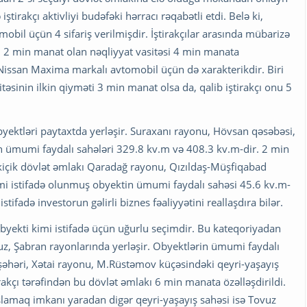
ştirakçı aktivliyi budəfəki hərracı rəqabətli etdi. Belə ki,
obil üçün 4 sifariş verilmişdir. İştirakçılar arasında mübarizə
əti 2 min manat olan nəqliyyat vasitəsi 4 min manata
an Nissan Maxima markalı avtomobil üçün də xarakterikdir. Biri
sitəsinin ilkin qiyməti 3 min manat olsa da, qalib iştirakçı onu 5
byektləri paytaxtda yerləşir. Suraxanı rayonu, Hövsan qəsəbəsi,
 ümumi faydalı sahələri 329.8 kv.m və 408.3 kv.m-dir. 2 min
n kiçik dövlət əmlakı Qaradağ rayonu, Qızıldaş-Müşfiqabad
i istifadə olunmuş obyektin ümumi faydalı sahəsi 45.6 kv.m-
tifadə investorun gəlirli biznes fəaliyyətini reallaşdıra bilər.
obyekti kimi istifadə üçün uğurlu seçimdir. Bu kateqoriyadan
uz, Şabran rayonlarında yerləşir. Obyektlərin ümumi faydalı
 şəhəri, Xətai rayonu, M.Rüstəmov küçəsindəki qeyri-yaşayış
rakçı tərəfindən bu dövlət əmlakı 6 min manata özəlləşdirildi.
aşlamaq imkanı yaradan digər qeyri-yaşayış sahəsi isə Tovuz