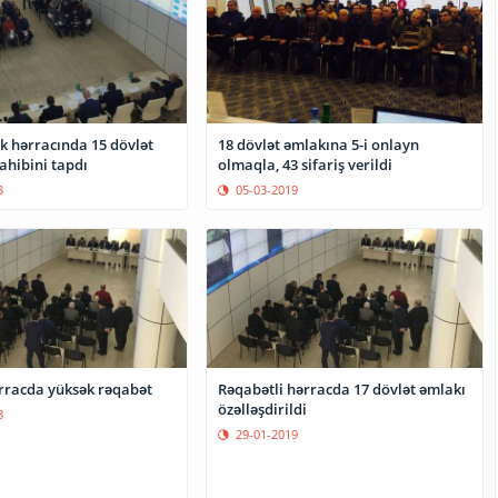
k hərracında 15 dövlət
18 dövlət əmlakına 5-i onlayn
ahibini tapdı
olmaqla, 43 sifariş verildi
8
05-03-2019
rracda yüksək rəqabət
Rəqabətli hərracda 17 dövlət əmlakı
özəlləşdirildi
8
29-01-2019