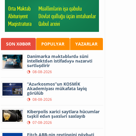
SON XƏBƏR
POPULYAR
YAZARLAR
Danimarka məktəblərdə süni
intellektdən istifadəyə nəzarəti
sərtləşdirir
08-08-2026
“Azərkosmos”un KOSMİK
Akademiyası mükafata layiq
görülüb
08-08-2026
Kiberpolis xarici saytlara hücumlar
təşkil edən şəxsləri saxlayıb
07-08-2026
Fitch ABB-nin reytinqini növbəti