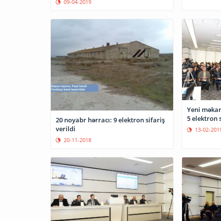
09-04-2019
Yeni məkan
5 elektron s
20 noyabr hərracı: 9 elektron sifariş
verildi
13-02-201
20-11-2018