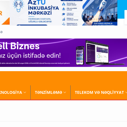
QƏ
XNOLOGİYA
TƏNZİMLƏMƏ
TELEKOM VƏ NƏQLİYYAT