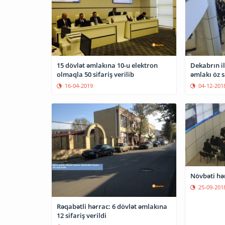
15 dövlət əmlakına 10-u elektron
Dekabrın il
olmaqla 50 sifariş verilib
əmlakı öz s
16-04-2019
04-12-201
Növbəti hə
25-09-201
Rəqabətli hərrac: 6 dövlət əmlakına
12 sifariş verildi