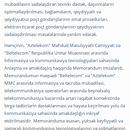
mübadiləsini sadələşdirən texniki dəstək, daşınmaların
optimallaşdırılması, bağlamaların, qeydiyyatlı və
qeydiyyatsız poçt göndərişlərinin emal prosedurları,
elektron ticarət poçt göndərişlərinin qeydiyyatının
sadələşdirilməsi məsələlərində yardım edəcək.
Həmçinin, "Aztelekom" Məhdud Məsuliyyətli Cəmiyyəti və
"Beltelecom" Respublika Unitar Müəssisəsi arasında
İnformasiya və kommunikasiya texnologiyalari sahəsində
Anlaşma və əməkdaşlıq haqqında Memorandum imzalanıb.
Memorandumun məqsədi "Beltelecom" və "Aztelekom”
MMC arasında informasiya və təcrübə mübadiləsi,
telekommunikasiya operatorları arasında beynəlxalq
telekommunikasiya bazarında artan rəqabət kontekstində
birgə tədbirlərin dəstəklənməsi və həyata keçirilməsi yolu ilə
kommunikasiya sahəsində əməkdaşlığın inkişaf
etdirilməsidir. Memoranduma əsasən, yüksək keyfiyyətli və
səmərəli kommunikasiya texnologiyalarının və xidmətlərinin