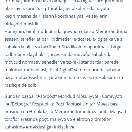
formalaşdırılması daxil olmaqla, “EU4Digital” proqramında
olan layihələrin Şərq Tərəfdaşlığı ölkələrində həyata
keçirilməsinə dair işlərin koordinasiyası və səylərin
birləşdirilməsidir.
Həmçinin, bir il müddətində qüvvədə olacaq Memoranduma
əsasən, tərəflər etibarlı xidmətlər, e-ticarət, e-logistika və s.
sahələrdə bilik və təcrübə mübadiləsinin aparılması, birgə
tədbirlər və layihələr çərçivəsində müvafiq sahələrdə
mövcud normativ sənədlər və texniki standartlar barədə
məlumat mübadiləsi, “EU4Digital” seminarlarında sahələr
üzrə mütəxəssislərin iştirakının təmini və s. məsələlər üzrə
razılıq əldə edib.
Bundan başqa, “Azərpoçt” Məhdud Məsuliyyətli Cəmiyyəti
ilə “Belpoçta” Respublika Poçt Rabitəsi Unitar Müəssisəsi
arasında da Əməkdaşlıq Memorandumu imzalanıb. Məqsəd
tərəflər arasında poçt, maliyyə və elektron xidmətlər
sahəsində əməkdaşlığın inkişafı və