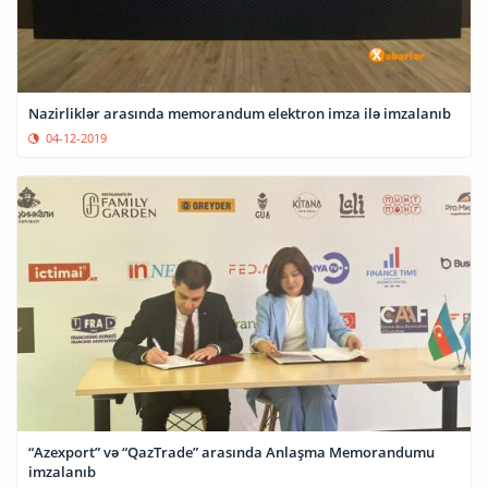
Nazirliklər arasında memorandum elektron imza ilə imzalanıb
04-12-2019
“Azexport” və “QazTrade” arasında Anlaşma Memorandumu
imzalanıb