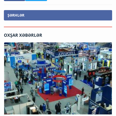
ŞƏRHLƏR
OXŞAR XƏBƏRLƏR