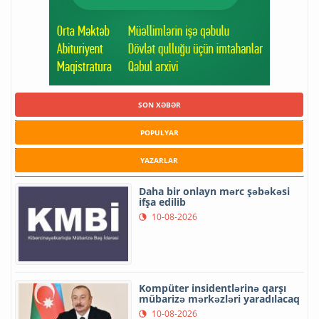
SON XƏBƏR
POPULYAR
YAZARLAR
Daha bir onlayn mərc şəbəkəsi
ifşa edilib
10-08-2026
Kompüter insidentlərinə qarşı
mübarizə mərkəzləri yaradılacaq
10-08-2026