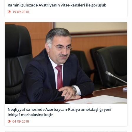
Ramin Quluzadə Avstriyanın vitse-kansleri ilə görüşüb
19-09-2018
Nəqliyyat sahəsində Azərbaycan-Rusiya əməkdaşlığı yeni
inkişaf mərhələsinə keçir
04-09-2018