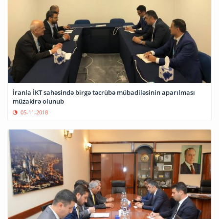
İranla İKT sahəsində birgə təcrübə mübadiləsinin aparılması
müzakirə olunub
05-11-2018