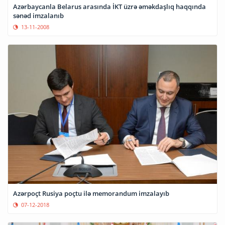
Azərbaycanla Belarus arasında İKT üzrə əməkdaşlıq haqqında
sənəd imzalanıb
13-11-2008
Azərpoçt Rusiya poçtu ilə memorandum imzalayıb
07-12-2018