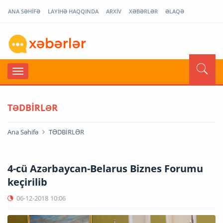
ANA SƏHİFƏ
LAYİHƏ HAQQINDA
ARXİV
XƏBƏRLƏR
ƏLAQƏ
TƏDBİRLƏR
Ana Səhifə
TƏDBİRLƏR
4-cü Azərbaycan-Belarus Biznes Forumu
keçirilib
06-12-2018
10:06