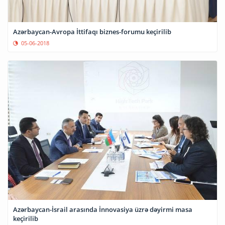
Azərbaycan-Avropa İttifaqı biznes-forumu keçirilib
05-06-2018
Azərbaycan-İsrail arasında İnnovasiya üzrə dəyirmi masa
keçirilib