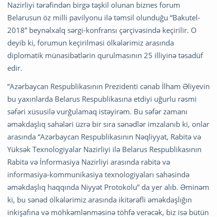
Nazirliyi tərəfindən birgə təşkil olunan biznes forum
Belarusun öz milli pavilyonu ilə təmsil olunduğu “Bakutel-
2018” beynəlxalq sərgi-konfransı çərçivəsində keçirilir. O
deyib ki, forumun keçirilməsi ölkələrimiz arasında
diplomatik münasibətlərin qurulmasının 25 illiyinə təsadüf
edir.
“Azərbaycan Respublikasının Prezidenti cənab İlham Əliyevin
bu yaxınlarda Belarus Respublikasına etdiyi uğurlu rəsmi
səfəri xüsusilə vurğulamaq istəyirəm. Bu səfər zamanı
əməkdaşlıq sahələri üzrə bir sıra sənədlər imzalanıb ki, onlar
arasında “Azərbaycan Respublikasının Nəqliyyat, Rabitə və
Yüksək Texnologiyalar Nazirliyi ilə Belarus Respublikasının
Rabitə və İnformasiya Nazirliyi arasında rabitə və
informasiya-kommunikasiya texnologiyaları sahəsində
əməkdaşlıq haqqında Niyyət Protokolu” da yer alıb. Əminəm
ki, bu sənəd ölkələrimiz arasında ikitərəfli əməkdaşlığın
inkişafına və möhkəmlənməsinə töhfə verəcək, biz isə bütün