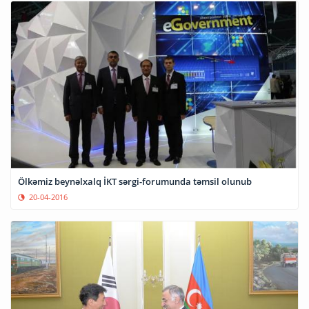
Ölkəmiz beynəlxalq İKT sərgi-forumunda təmsil olunub
20-04-2016