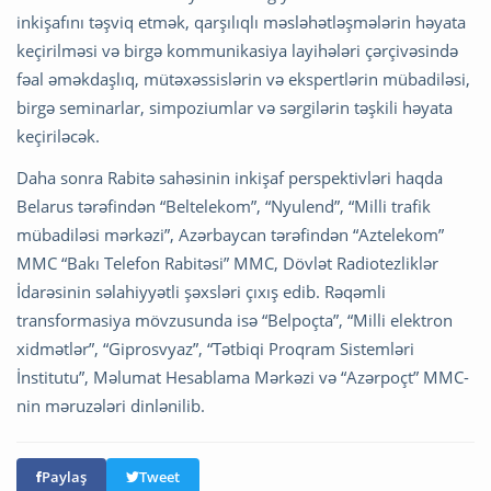
inkişafını təşviq etmək, qarşılıqlı məsləhətləşmələrin həyata
keçirilməsi və birgə kommunikasiya layihələri çərçivəsində
fəal əməkdaşlıq, mütəxəssislərin və ekspertlərin mübadiləsi,
birgə seminarlar, simpoziumlar və sərgilərin təşkili həyata
keçiriləcək.
Daha sonra Rabitə sahəsinin inkişaf perspektivləri haqda
Belarus tərəfindən “Beltelekom”, “Nyulend”, “Milli trafik
mübadiləsi mərkəzi”, Azərbaycan tərəfindən “Aztelekom”
MMC “Bakı Telefon Rabitəsi” MMC, Dövlət Radiotezliklər
İdarəsinin səlahiyyətli şəxsləri çıxış edib. Rəqəmli
transformasiya mövzusunda isə “Belpoçta”, “Milli elektron
xidmətlər”, “Giprosvyaz”, “Tətbiqi Proqram Sistemləri
İnstitutu”, Məlumat Hesablama Mərkəzi və “Azərpoçt” MMC-
nin məruzələri dinlənilib.
Paylaş
Tweet