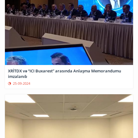
XRİTDX və “ICI Buxarest” arasında Anlaşma Memorandumu
imzalanıb
25-09-2024