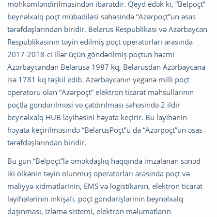
möhkəmləndirilməsindən ibarətdir. Qeyd edək ki, “Belpoçt”
beynəlxalq poçt mübadiləsi sahəsində “Azərpoçt”un əsas
tərəfdaşlarından biridir. Belarus Respublikası və Azərbaycan
Respublikasının təyin edilmiş poçt operatorları arasında
2017-2018-ci illər üçün göndərilmiş poçtun həcmi
Azərbaycandan Belarusa 1987 kq, Belarusdan Azərbaycana
isə 1781 kq təşkil edib. Azərbaycanın yeganə milli poçt
operatoru olan “Azərpoçt” elektron ticarət məhsullarının
poçtla göndərilməsi və çatdırılması sahəsində 2 ildir
beynəlxalq HUB layihəsini həyata keçirir. Bu layihənin
həyata keçirilməsində “BelarusPoçt”u da “Azərpoçt”un əsas
tərəfdaşlarından biridir.
Bu gün “Belpoçt”la əməkdaşlıq haqqında imzalanan sənəd
iki ölkənin təyin olunmuş operatorları arasında poçt və
maliyyə xidmətlərinin, EMS və logistikanın, elektron ticarət
layihələrinin inkişafı, poçt göndərişlərinin beynəlxalq
daşınması, izləmə sistemi, elektron məlumatların