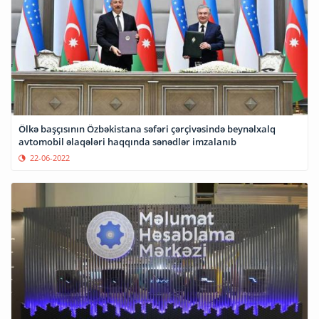
Ölkə başçısının Özbəkistana səfəri çərçivəsində beynəlxalq
avtomobil əlaqələri haqqında sənədlər imzalanıb
22-06-2022