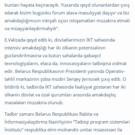
bunları həyata keçirəcəyik. Yuxarıda qeyd olunanlardan çıxış
edərək bizim bugünkü forum əlavə məsuliyyət daşıyır və biz
əməkdaşlığımızın inkişafı üçün istiqamətləri müzakirə etməli
və müəyyənləşdirməliyik”.
E.Vəlizadə qeyd edib ki, dövlətlərimizin İKT sahəsində
intensiv əməkdaşlığı hər iki ölkənin potensialının
gücləndirilməsinə və bütün sahələrdə qabaqcıl
texnologiyaların, eləcə də, innovasiyaların tətbiqinə xidmət
edir. Belarus Respublikasının Prezidenti yanında Operativ-
təhlil mərkəzinin şöbə müdiri Serqey Jernosek çıxış edib. O
bildirib ki, tədbirdə İKT sahəsində fəaliyyət göstərən hər iki
ölkənin dövlət və özəl qurumları arasında əməkdaşlıq
məsələləri müzakirə olunub.
Tədbir zamanı Belarus Respublikası Rabitə və
İnformasiyalaşdırma Nazirliyinin “Tətbiqi proqram sistemləri
İnstitutu” respublika elmi-mühəndis unitar müəssisəsi ilə