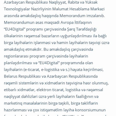
Azərbaycan Respublikası Nəqliyyat, Rabitə və Yüksək
Texnologiyalar Nazirliyinin Məlumat Hesablama Mərkəzi
arasında əməkdaşlıq haqqında Memorandum imzalanıb.
Memorandumun əsas məqsədi Avropa İttifaqının
“EU4Digital” proqramı çərçivəsində Şərq Tərəfdaşlığı
ölkələrinin rəqəmsal bazarların uyğunlaşdırılması ilə bağlı
birgə layihələrin işlənməsi və həmin layihələrin təşviqi üzrə
əməkdaşlıq etməkdir. Bu əməkdaşlıq çərçivəsində
regionlararası proqram çərçivəsində layihələrin
planlaşdırılması və “EU4Digital” proqramında olan
layihələrin (e-ticarət, e-logistika və s.) həyata keçirilməsi,
Belarus Respublikası və Azərbaycan Respublikasında
rəqəmli sistemlərin və xidmətlərin təşviqinə həsr olunmuş,
etibarlı xidmətlər, elektron ticarət, logistika və rəqəmsal
nəqliyyat dəhlizləri üzrə yerli layihələrin fəallığının və
marketinq məsələlərinin birgə təşkili, birgə təkliflərin
hazırlanması və çox istiqamətlim layihə konsorsiumunun