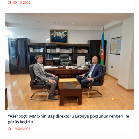
30-10-2025
“Azərpoçt” MMC-nin Baş direktoru Latviya poçtunun rəhbəri ilə
görüş keçirib
19-08-2021