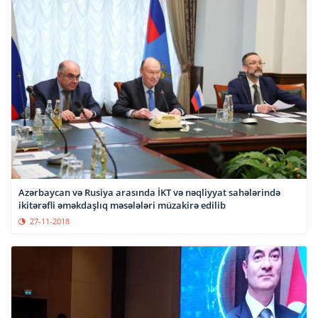
Azərbaycan və Rusiya arasında İKT və nəqliyyat sahələrində
ikitərəfli əməkdaşlıq məsələləri müzakirə edilib
27-11-2018