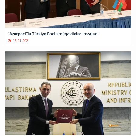
“Azərpoçt”la Türkiyə Poçtu müqavilələr imzaladı
15-01-2021