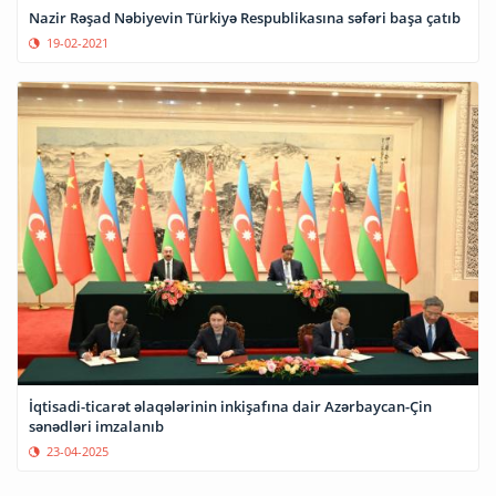
Nazir Rəşad Nəbiyevin Türkiyə Respublikasına səfəri başa çatıb
19-02-2021
İqtisadi-ticarət əlaqələrinin inkişafına dair Azərbaycan-Çin
sənədləri imzalanıb
23-04-2025