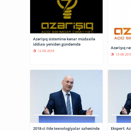
Azərişıq sisteminə kənar müdaxilə
iddiası yenidən gündəmdə
Azərişıq r
12-09-2018
13-08-201
2018-ci ildə texnologiyalar sahəsində
Ekspert: Az