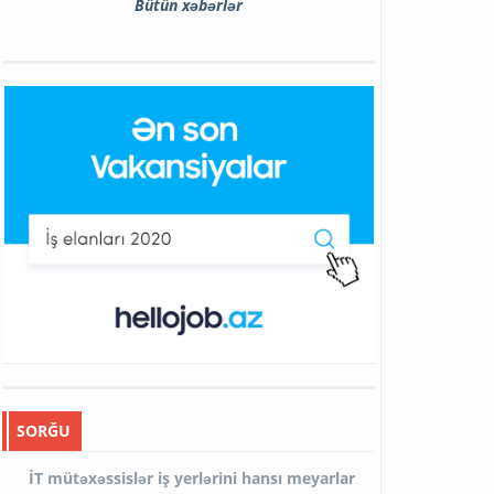
Bütün xəbərlər
SORĞU
İT mütəxəssislər iş yerlərini hansı meyarlar