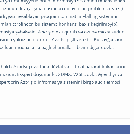
ına və ya ümumiyyətlə onun informasiya sisteminə müdaxilədən
 özünün düz çalışmamasından dolayı olan problemlər və s )
ərfiyyatı hesablayan proqram təminatını –billing sistemini
rumları tərəfindən bu sistemə hər hansı baxış keçirilməyib),
rmasiya şəbəkəsini Azərişıq özü qurub və özünə məxsusudur,
sında yalnız bu qurum – Azərişıq iştirak edir. Bu sayğacların
axildən müdaxilə ilə bağlı ehtimalları bizim digər dövlət
alda Azərişıq üzərində dövlət və ictimai nəzarət imkanlarını
əlidir. Ekspert düşünür ki, XDMX, VXSİ Dövlət Agentliyi və
spertlərin Azərişıq infromasiya sistemini birgə audit etməsi