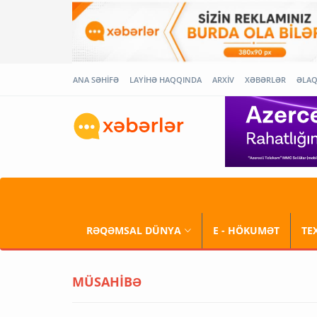
ANA SƏHİFƏ
LAYİHƏ HAQQINDA
ARXİV
XƏBƏRLƏR
ƏLA
RƏQƏMSAL DÜNYA
E - HÖKUMƏT
TE
MÜSAHİBƏ