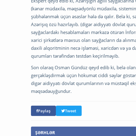
Ekspert qeyd edib ki, Azərişığın ağıllı sayğaclar
(kənar müdaxilə, məqsədyönlü müdaxilə, sistemin
şübhələnmək üçün əsaslar hələ də qalır. Belə ki, s
Azərişıq özü hazırlayıb. (digər aidiyyatı dövlət qu
sayğaclardakı hesablamaları mərkəzə ötürən İnfo
xarici şirkətlərə məxsus olan sayğacların da alınma
daxili alqoritminin necə işləməsi, xaricdən və ya d
qurumları tərəfindən testdən keçirilməyib.
Son olaraq Osman Gündüz qeyd edib ki, belə olan h
gerçəkləşdirmək üçün hökumət ciddi səylər göstərm
digər aidiyyatı dövlət qurumlarının və müstəqil ek
məqsədəuyğundur.
Paylaş
Tweet
ŞƏRHLƏR