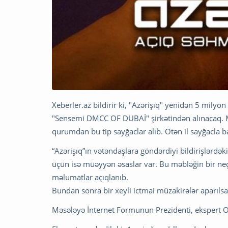
Xeberler.az bildirir ki, "Azərişıq" yenidən 5 milyon
"Sensemi DMCC OF DUBAİ" şirkətindən alınacaq. Mə
qurumdan bu tip sayğaclar alıb. Ötən il sayğacla 
“Azərişıq”ın vətəndaşlara göndərdiyi bildirişlərd
üçün isə müəyyən əsaslar var. Bu məbləğin bir ne
məlumatlar açıqlanıb.
Bundan sonra bir xeyli ictmai müzakirələr aparılsa
Məsələyə İnternet Formunun Prezidenti, ekspert 