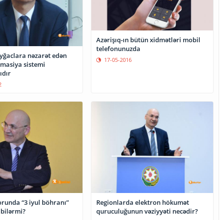
Azərişıq-ın bütün xidmətləri mobil
telefonunuzda
ayğaclara nəzarət edən
17-05-2016
rmasiya sistemi
ıdır
2
orunda “3 iyul böhranı”
Regionlarda elektron hökumət
 bilərmi?
quruculuğunun vəziyyəti necədir?