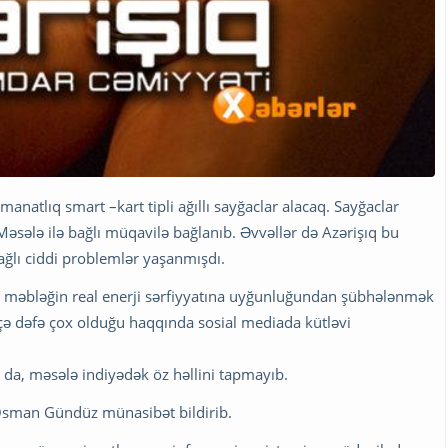
 manatlıq smart –kart tipli ağıllı sayğaclar alacaq. Sayğaclar
sələ ilə bağlı müqavilə bağlanıb. Əvvəllər də Azərişıq bu
bağlı ciddi problemlər yaşanmışdı.
əki məbləğin real enerji sərfiyyatına uyğunluğundan şübhələnmək
çə dəfə çox olduğu haqqında sosial mediada kütləvi
 da, məsələ indiyədək öz həllini tapmayıb.
Osman Gündüz münasibət bildirib.