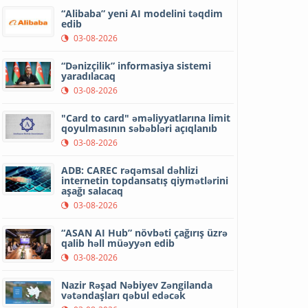
“Alibaba” yeni AI modelini təqdim
edib
03-08-2026
“Dənizçilik” informasiya sistemi
yaradılacaq
03-08-2026
"Card to card" əməliyyatlarına limit
qoyulmasının səbəbləri açıqlanıb
03-08-2026
ADB: CAREC rəqəmsal dəhlizi
internetin topdansatış qiymətlərini
aşağı salacaq
03-08-2026
“ASAN AI Hub” növbəti çağırış üzrə
qalib həll müəyyən edib
03-08-2026
Nazir Rəşad Nəbiyev Zəngilanda
vətəndaşları qəbul edəcək