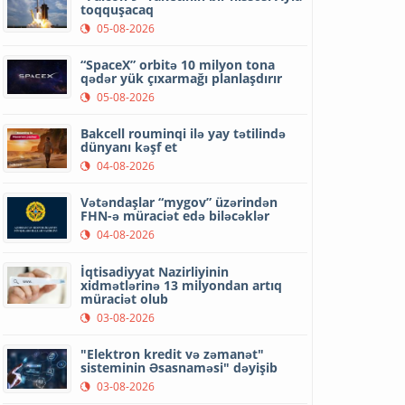
toqquşacaq
05-08-2026
“SpaceX” orbitə 10 milyon tona
qədər yük çıxarmağı planlaşdırır
05-08-2026
Bakcell rouminqi ilə yay tətilində
dünyanı kəşf et
04-08-2026
Vətəndaşlar “mygov” üzərindən
FHN-ə müraciət edə biləcəklər
04-08-2026
İqtisadiyyat Nazirliyinin
xidmətlərinə 13 milyondan artıq
müraciət olub
03-08-2026
"Elektron kredit və zəmanət"
sisteminin Əsasnaməsi" dəyişib
03-08-2026