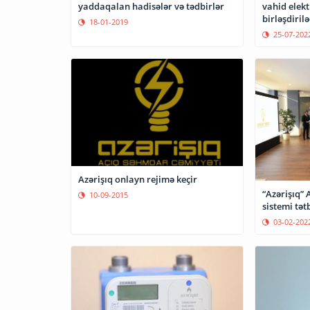
yaddaqalan hadisələr və tədbirlər
vahid elek
birləşdiril
18-01-2019
25-07-202
Azərişıq onlayn rejimə keçir
“Azərişıq” 
10-09-2015
sistemi tət
03-02-202