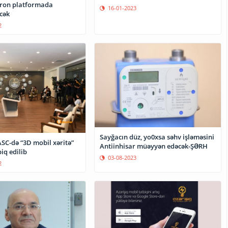
tron platformada
16-01-2023
əcək
2
Sayğacın düz, yo0xsa səhv işləməsini
ASC-də “3D mobil xəritə”
Antiinhisar müəyyən edəcək-ŞƏRH
biq edilib
03-08-2023
2