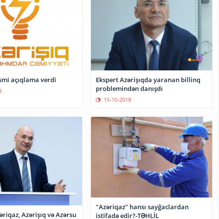
əsmi açıqlama verdi
Ekspert Azərişıqda yaranan billinq
problemindən danışdı
8
15-10-2018
"Azəriqaz" hansı sayğaclardan
əriqaz, Azərişıq və Azərsu
istifadə edir?-TƏHLİL