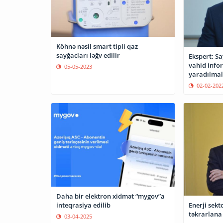
Köhnə nəsil smart tipli qaz
sayğacları ləğv edilir
Ekspert: S
vahid info
05-05-2023
yaradılmal
02-02-202
Daha bir elektron xidmət “mygov”a
Enerji sekt
inteqrasiya edilib
təkrarlana
03-04-2025