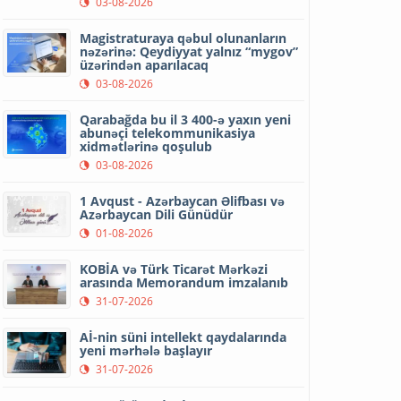
03-08-2026
Magistraturaya qəbul olunanların
nəzərinə: Qeydiyyat yalnız “mygov”
üzərindən aparılacaq
03-08-2026
Qarabağda bu il 3 400-ə yaxın yeni
abunəçi telekommunikasiya
xidmətlərinə qoşulub
03-08-2026
1 Avqust - Azərbaycan Əlifbası və
Azərbaycan Dili Günüdür
01-08-2026
KOBİA və Türk Ticarət Mərkəzi
arasında Memorandum imzalanıb
31-07-2026
Aİ-nin süni intellekt qaydalarında
yeni mərhələ başlayır
31-07-2026