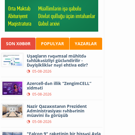
SON XƏBƏR
POPULYAR
YAZARLAR
Uşaqların rəqəmsal mühitdə
təhlükəsizliyi gücləndirilir -
Dəyişikliklər nəyi ehtiva edir?
05-08-2026
Azercell-dən illik “ZengimCELL”
xidməti
05-08-2026
Nazir Qazaxıstanın Prezident
Administrasiyası rəhbərinin
müavini ilə görüşüb
05-08-2026
"Falcon 9" raketinin bir hissəsi Ayla