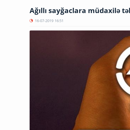
Ağıllı sayğaclara müdaxilə tə
16-07-2019
16:51