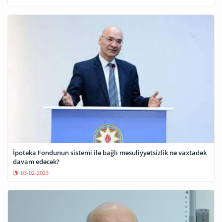
İpoteka Fondunun sistemi ilə bağlı məsuliyyətsizlik nə vaxtadək
davam edəcək?
03-02-2023