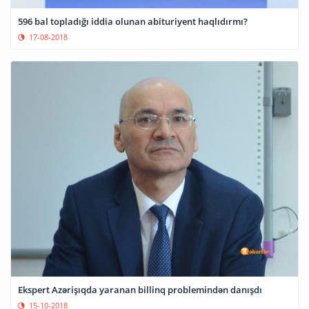
596 bal topladığı iddia olunan abituriyent haqlıdırmı?
17-08-2018
Ekspert Azərişıqda yaranan billinq problemindən danışdı
15-10-2018