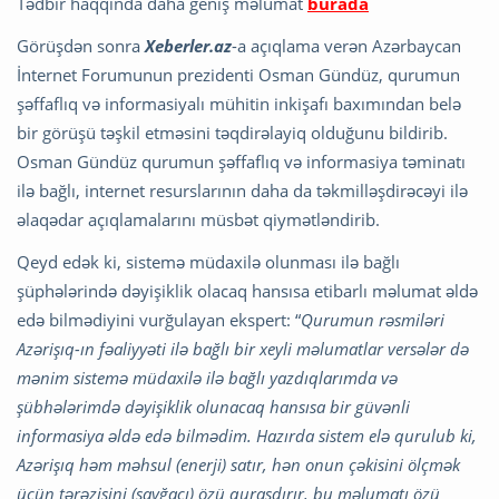
Tədbir haqqinda daha geniş məlumat
burada
Görüşdən sonra
Xeberler.az
-a açıqlama verən Azərbaycan
İnternet Forumunun prezidenti Osman Gündüz, qurumun
şəffaflıq və informasiyalı mühitin inkişafı baxımından belə
bir görüşü təşkil etməsini təqdirəlayiq olduğunu bildirib.
Osman Gündüz qurumun şəffaflıq və informasiya təminatı
ilə bağlı, internet resurslarının daha da təkmilləşdirəcəyi ilə
əlaqədar açıqlamalarını müsbət qiymətləndirib.
Qeyd edək ki, sistemə müdaxilə olunması ilə bağlı
şüphələrində dəyişiklik olacaq hansısa etibarlı məlumat əldə
edə bilmədiyini vurğulayan ekspert: “
Qurumun rəsmiləri
Azərişıq-ın fəaliyyəti ilə bağlı bir xeyli məlumatlar versələr də
mənim sistemə müdaxilə ilə bağlı yazdıqlarımda və
şübhələrimdə dəyişiklik olunacaq hansısa bir güvənli
informasiya əldə edə bilmədim. Hazırda sistem elə qurulub ki,
Azərişıq həm məhsul (enerji) satır, hən onun çəkisini ölçmək
üçün tərəzisini (sayğacı) özü quraşdırır, bu məlumatı özü