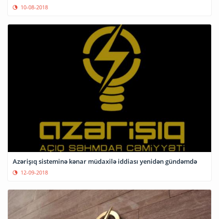
10-08-2018
Azərişıq sisteminə kənar müdaxilə iddiası yenidən gündəmdə
12-09-2018