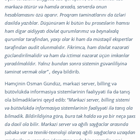
mərkəzə ötürür və həmdə arxada, serverdə onun
hesablamasını özü aparır. Proqram təminatlarını da özləri
daxildə yazıblar. Düşünürəm ki bütün bu proseslərin hamısı
həm digər aidiyyatı dövlət qurumlarımız və beynəlxalq
qurumlar tərəfindən, yaxşı olar ki həm də müstəqil ekspertlər
tərəfindən audit olunmalıdır. Fikrimcə, həm dövlət nəzarəti
gücləndirilməlidir və həm də ictimai nəzarət üçün imkanlar
yaradılmalıldır. Yalnız bundan sonra sistemin güvənliliyinə
təminat vermək olar” ,
deyə bildirib.
Həmçinin Osman Gündüz, mərkəzi server, billing və
bütövlükdə informasiya sistemlərinin fəaliyyəti ilə də tanış
ola bilmədiklərini qeyd edib: “
Mərkəzi server, billing sistemi
və bütövlükdə informasiya sistemlərinin fəaliyyəti ilə tanış ola
bilmədik. Bildirildiyinə görə, bura tək halda və ya bir neçə şəxs
də daxil ola bilir. Mərkəzi server və ağıllı sayğaclar arasında
şəbəkə var və texniki-texnoloji olaraq ağıllı sayğaclara uzaqdan