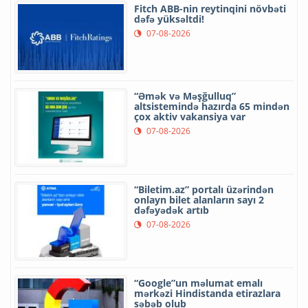
Fitch ABB-nin reytinqini növbəti
dəfə yüksəltdi!
07-08-2026
“Əmək və Məşğulluq”
altsistemində hazırda 65 mindən
çox aktiv vakansiya var
07-08-2026
“Biletim.az” portalı üzərindən
onlayn bilet alanların sayı 2
dəfəyədək artıb
07-08-2026
“Google”un məlumat emalı
mərkəzi Hindistanda etirazlara
səbəb olub