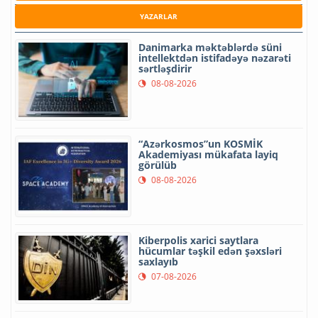
YAZARLAR
Danimarka məktəblərdə süni
intellektdən istifadəyə nəzarəti
sərtləşdirir
08-08-2026
“Azərkosmos”un KOSMİK
Akademiyası mükafata layiq
görülüb
08-08-2026
Kiberpolis xarici saytlara
hücumlar təşkil edən şəxsləri
saxlayıb
07-08-2026