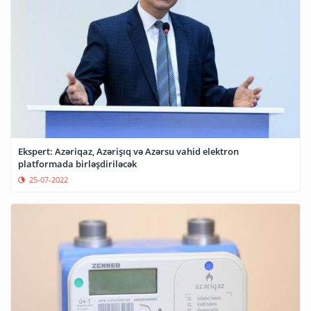
Ekspert: Azəriqaz, Azərişıq və Azərsu vahid elektron
platformada birləşdiriləcək
25-07-2022