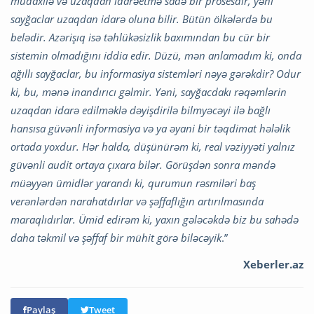
müdaxilə və uzaqdan idarəetmə sadə bir prosesdir, yəni
sayğaclar uzaqdan idarə oluna bilir. Bütün ölkələrdə bu
belədir. Azərişıq isə təhlükəsizlik baxımından bu cür bir
sistemin olmadığını iddia edir. Düzü, mən anlamadım ki, onda
ağıllı sayğaclar, bu informasiya sistemləri nəyə gərəkdir? Odur
ki, bu, mənə inandırıcı gəlmir. Yəni, sayğacdakı rəqəmlərin
uzaqdan idarə edilməklə dəyişdirilə bilmyəcəyi ilə bağlı
hansısa güvənli informasiya və ya əyani bir təqdimat hələlik
ortada yoxdur. Hər halda, düşünürəm ki, real vəziyyəti yalnız
güvənli audit ortaya çıxara bilər. Görüşdən sonra məndə
müəyyən ümidlər yarandı ki, qurumun rəsmiləri baş
verənlərdən narahatdırlar və şəffaflığın artırılmasında
maraqlıdırlar. Ümid edirəm ki, yaxın gələcəkdə biz bu sahədə
daha təkmil və şəffaf bir mühit görə biləcəyik
.”
Xeberler.az
Paylaş
Tweet