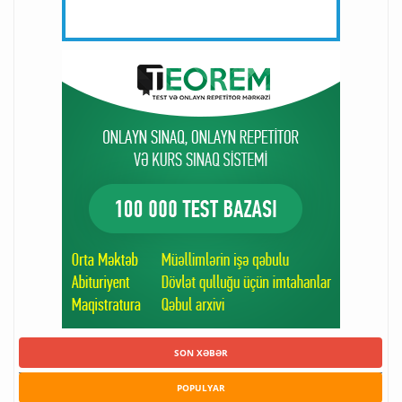
SON XƏBƏR
POPULYAR