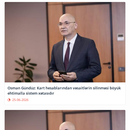
Osman Gündüz: Kart hesablarından vəsaitlərin silinməsi böyük
ehtimalla sistem xətasıdır
25-06-2026