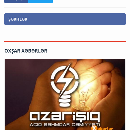
ŞƏRHLƏR
OXŞAR XƏBƏRLƏR