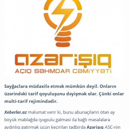
Sayğaclara müdaxilə etmək mümkün deyil. Onların
üzərindəki tarif qoyuluşunu dəyişmək olar. Çünki onlar
multi-tarif rejimindədir.
Xeberler.az
məlumat verir ki, bunu abunəçilərin ötən ay
böyük məbləğdə işıqpulu gəlməsi ilə bağlı məsələlərə
aydınlıq gətirmək üçün keçirilən tədbirdə
Azərişıq
ASC-nin