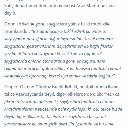
Satış departamentinin nümayəndəsi Araz Məmmədzadə
deyib.
Onun sözlərinə görə, sayğaclara yalnız fiziki müdaxilə
mümkündür: “
Biz abunəçilərə təklif edirik ki, onlar öz
sərfiyyatlarını sayğacla uyğunlaşdırsınlar. Sosial mediada
sayğacların göstəricilərinin dəyişdirilməsi ilə bağlı fikirlər
yayılıb. Bildirmək istəyirəm ki, elektron və rəqəmsal
sayğaclarda onların standartına görə, ancaq oxunma
rejimində müraciət qəbul edilir. Yəni hansısa müdaxilə etmək
və əməliyyat aparmaq, korreksiya etmək və sairlə bağlıdır
”.
Ekspert Osman Gündüz isə bildirib ki, bu tipli müdaxilələr
təkcə Azərbaycanda deyil, digər ölkələrdə də olub: “
Mən öz
fikrimin üzərində qalıram ki, sayğaclara müdaxilə olunub.
Araşdırmalarım nəticəsində belə aydınlaşdı ki, bu, təkcə bizdə
deyil, digər ölkələrdə də olub. Siz saytda elə bir şərait
yaratmalısınız ki, onlar girib ötən ilin iyulunda və bu il nə