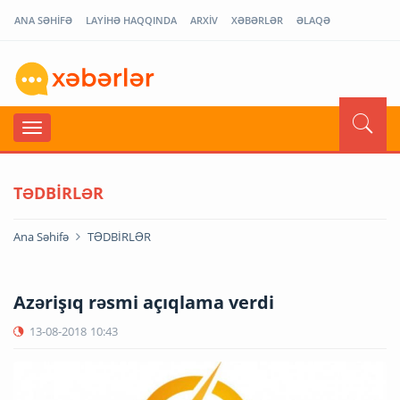
ANA SƏHİFƏ
LAYİHƏ HAQQINDA
ARXİV
XƏBƏRLƏR
ƏLAQƏ
TƏDBİRLƏR
Ana Səhifə
TƏDBİRLƏR
Azərişıq rəsmi açıqlama verdi
13-08-2018
10:43