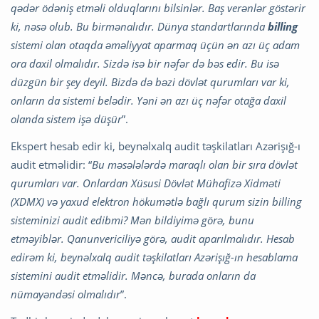
qədər ödəniş etməli olduqlarını bilsinlər. Baş verənlər göstərir
ki, nəsə olub. Bu birmənalıdır. Dünya standartlarında
billing
sistemi olan otaqda əməliyyat aparmaq üçün ən azı üç adam
ora daxil olmalıdır. Sizdə isə bir nəfər də bəs edir. Bu isə
düzgün bir şey deyil. Bizdə də bəzi dövlət qurumları var ki,
onların da sistemi belədir. Yəni ən azı üç nəfər otağa daxil
olanda sistem işə düşür
”.
Ekspert hesab edir ki, beynəlxalq audit təşkilatları Azərişığ-ı
audit etməlidir: “
Bu məsələlərdə maraqlı olan bir sıra dövlət
qurumları var. Onlardan Xüsusi Dövlət Mühafizə Xidməti
(XDMX) və yaxud elektron hökumətlə bağlı qurum sizin billing
sisteminizi audit edibmi? Mən bildiyimə görə, bunu
etməyiblər. Qanunvericiliyə görə, audit aparılmalıdır. Hesab
edirəm ki, beynəlxalq audit təşkilatları Azərişığ-ın hesablama
sistemini audit etməlidir. Məncə, burada onların da
nümayəndəsi olmalıdır
”.