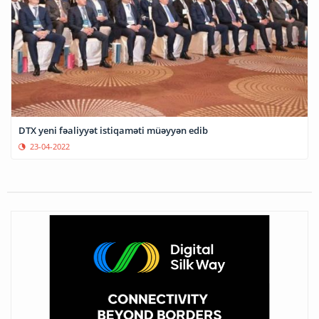
DTX yeni fəaliyyət istiqaməti müəyyən edib
23-04-2022