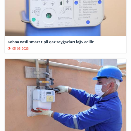
Köhnə nəsil smart tipli qaz sayğacları ləğv edilir
05-05-2023