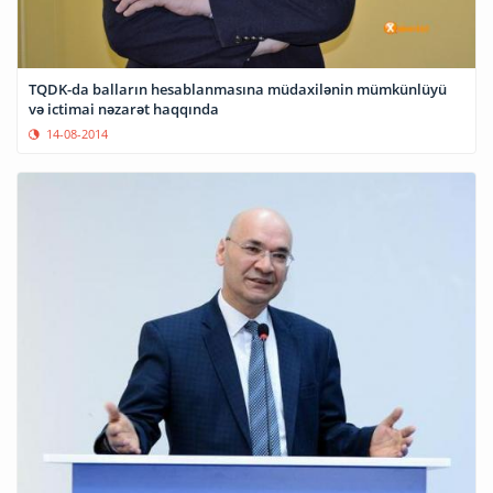
TQDK-da balların hesablanmasına müdaxilənin mümkünlüyü
və ictimai nəzarət haqqında
14-08-2014