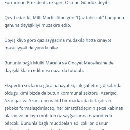
Formunun Prezidenti, ekspert Osman Gündüz deyib.
Qeyd edək ki, Milli Məclis ötən gün “Qaz təhcizatı” haqqında
qanuna dəyişikliyi müzakirə edib.
Dəyişikliyə görə qaz sayğacına müdaxilə hətta cinayət
məsuliyyəti də yarada bilər.
Bununla bağlı Mülki Məcəllə və Cinayət Məcəlləsinə də
dəyişikliklərin edilməsi nəzərdə tutulub.
Ekspertin sözlərinə görə nəhayət ki, inkişaf etmiş ölkələrdə
olduğu kimi bizdə də bütün kommunal sektoru, Azərişıq,
Azəriqaz və Azərsu-nu vahid bir mərkəzdə birləşdirən
şəbəkə formalaşdırılacaq, hər bir istifadəçinin şəxsi kabineti
olacaq və onlayn mühitdə öz sayğaclarına nəzarət edə
biləcək. Bununla bağlı müddəaları adı çəkilən qanun