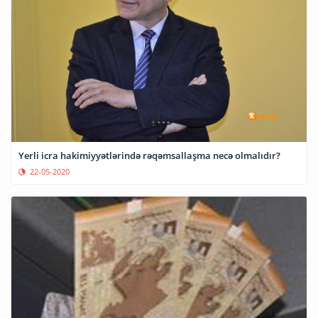
Yerli icra hakimiyyətlərində rəqəmsallaşma necə olmalıdır?
22-05-2020