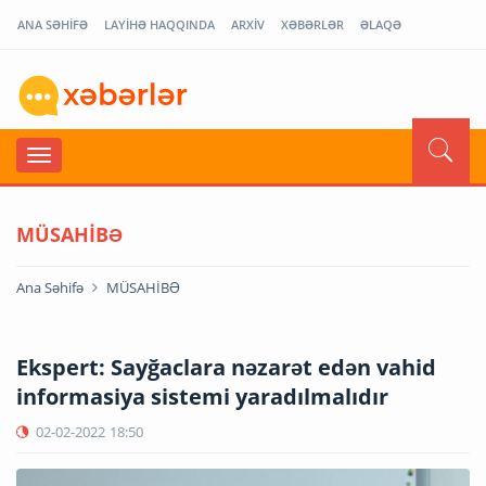
ANA SƏHİFƏ
LAYİHƏ HAQQINDA
ARXİV
XƏBƏRLƏR
ƏLAQƏ
MÜSAHİBƏ
Ana Səhifə
MÜSAHİBƏ
Ekspert: Sayğaclara nəzarət edən vahid
informasiya sistemi yaradılmalıdır
02-02-2022
18:50