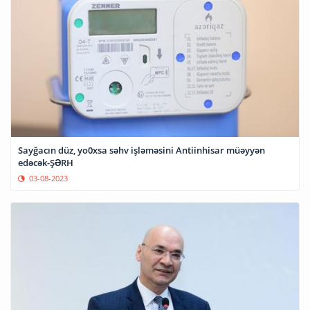
Sayğacın düz, yo0xsa səhv işləməsini Antiinhisar müəyyən
edəcək-ŞƏRH
03-08-2023