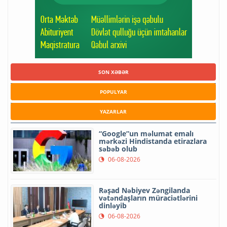
SON XƏBƏR
POPULYAR
YAZARLAR
“Google”un məlumat emalı
mərkəzi Hindistanda etirazlara
səbəb olub
06-08-2026
Rəşad Nəbiyev Zəngilanda
vətəndaşların müraciətlərini
dinləyib
06-08-2026