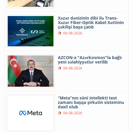
Xəzər dənizinin dibi ilə Trans-
Xəzər Fiber-Optik Kabel Xəttinin
çəkilişi başa çatıb
06-08-2026
AZCON-a "Azərkosmos"la bağlı
yeni səlahiyyətlər verilib
06-08-2026
“Meta”nın süni intellekti test
zamanı başqa şirkətin sisteminə
daxil olub
06-08-2026