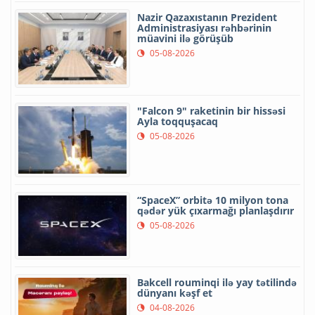
Nazir Qazaxıstanın Prezident
Administrasiyası rəhbərinin
müavini ilə görüşüb
05-08-2026
"Falcon 9" raketinin bir hissəsi
Ayla toqquşacaq
05-08-2026
“SpaceX” orbitə 10 milyon tona
qədər yük çıxarmağı planlaşdırır
05-08-2026
Bakcell rouminqi ilə yay tətilində
dünyanı kəşf et
04-08-2026