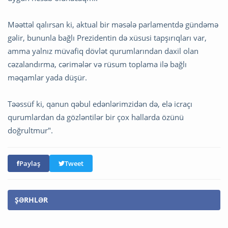
Məəttəl qalırsan ki, aktual bir məsələ parlamentdə gündəmə
gəlir, bununla bağlı Prezidentin də xüsusi tapşırıqları var,
amma yalnız müvafiq dövlət qurumlarından daxil olan
cəzalandırma, cərimələr və rüsum toplama ilə bağlı
məqamlar yada düşür.
Təəssüf ki, qanun qəbul edənlərimzidən də, elə icraçı
qurumlardan da gözləntilər bir çox hallarda özünü
doğrultmur".
Paylaş
Tweet
ŞƏRHLƏR