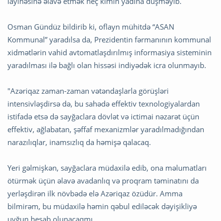
layihəsinə əlavə etmək heç kimin yadına düşməyib.
Osman Gündüz bildirib ki, oflayn mühitdə “ASAN
Kommunal” yaradılsa da, Prezidentin fərmanının kommunal
xidmətlərin vahid avtomatlaşdırılmış informasiya sisteminin
yaradılması ilə bağlı olan hissəsi indiyədək icra olunmayıb.
"Azəriqaz zaman-zaman vətəndaşlarla görüşləri
intensivləşdirsə də, bu sahədə effektiv texnologiyalardan
istifadə etsə də sayğaclara dövlət və ictimai nəzarət üçün
effektiv, ağlabatan, şəffaf mexanizmlər yaradılmadığından
narazılıqlar, inamsızlıq da həmişə qalacaq.
Yeri gəlmişkən, sayğaclara müdaxilə edib, ona məlumatları
ötürmək üçün əlavə avadanlıq və proqram təminatını da
yerləşdirən ilk növbədə elə Azəriqaz özüdür. Amma
bilmirəm, bu müdaxilə həmin qəbul ediləcək dəyişikliyə
uyğun hesab olunacaqmı.