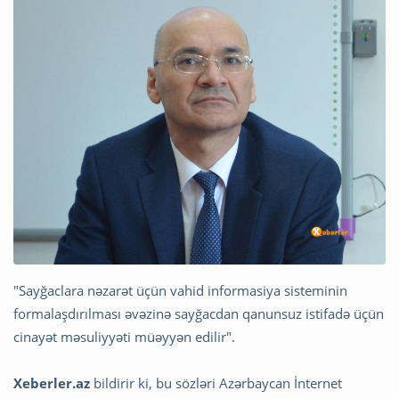
"Sayğaclara nəzarət üçün vahid informasiya sisteminin
formalaşdırılması əvəzinə sayğacdan qanunsuz istifadə üçün
cinayət məsuliyyəti müəyyən edilir".
Xeberler.az
bildirir ki, bu sözləri Azərbaycan İnternet