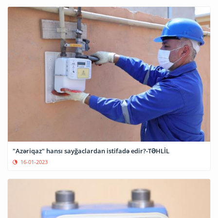
"Azəriqaz" hansı sayğaclardan istifadə edir?-TƏHLİL
16-01-2023