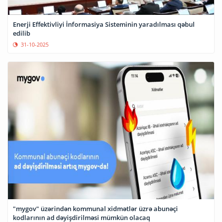
Enerji Effektivliyi İnformasiya Sisteminin yaradılması qəbul
edilib
31-10-2025
"mygov" üzərindən kommunal xidmətlər üzrə abunəçi
kodlarının ad dəyişdirilməsi mümkün olacaq