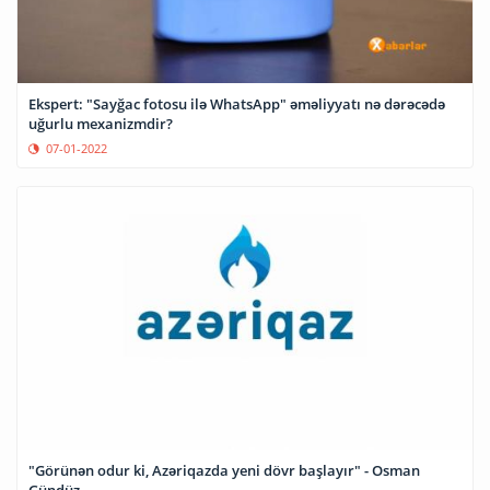
Ekspert: "Sayğac fotosu ilə WhatsApp" əməliyyatı nə dərəcədə
uğurlu mexanizmdir?
07-01-2022
"Görünən odur ki, Azəriqazda yeni dövr başlayır" - Osman
Gündüz