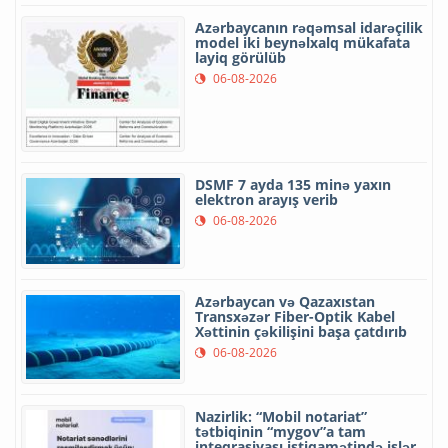
Azərbaycanın rəqəmsal idarəçilik
model iki beynəlxalq mükafata
layiq görülüb
06-08-2026
DSMF 7 ayda 135 minə yaxın
elektron arayış verib
06-08-2026
Azərbaycan və Qazaxıstan
Transxəzər Fiber-Optik Kabel
Xəttinin çəkilişini başa çatdırıb
06-08-2026
Nazirlik: “Mobil notariat”
tətbiqinin “mygov”a tam
inteqrasiyası istiqamətində işlər