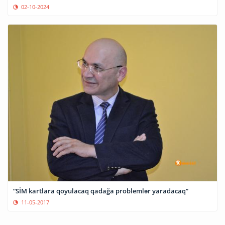
02-10-2024
“SİM kartlara qoyulacaq qadağa problemlər yaradacaq”
11-05-2017