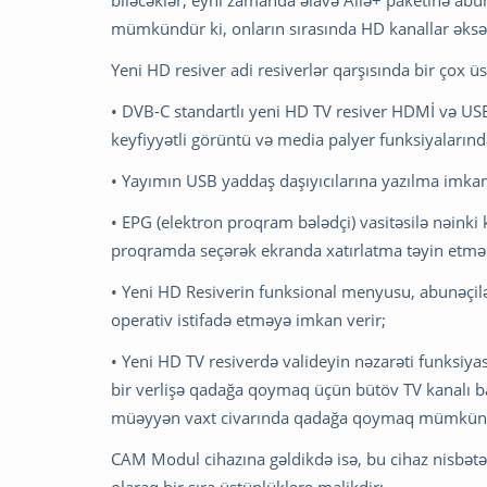
biləcəklər, eyni zamanda əlavə Ailə+ paketinə abu
mümkündür ki, onların sırasında HD kanallar əksər
Yeni HD resiver adi resiverlər qarşısında bir çox ü
• DVB-C standartlı yeni HD TV resiver HDMİ və USB 
keyfiyyətli görüntü və media palyer funksiyaları
• Yayımın USB yaddaş daşıyıcılarına yazılma imkan
• EPG (elektron proqram bələdçi) vasitəsilə nəinki
proqramda seçərək ekranda xatırlatma təyin etmək
• Yeni HD Resiverin funksional menyusu, abunəçilə
operativ istifadə etməyə imkan verir;
• Yeni HD TV resiverdə valideyin nəzarəti funksiy
bir verlişə qadağa qoymaq üçün bütöv TV kanalı b
müəyyən vaxt civarında qadağa qoymaq mümkün
CAM Modul cihazına gəldikdə isə, bu cihaz nisbətən