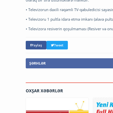
olaraq bir sıra üstünlüklərə malikdir:
• Televizorun daxili rəqəmli TV-qəbuledicisi sayəsi
• Televizoru 1 pultla idarə etmə imkanı (əlavə pult
• Televizora resiverin qoşulmaması (Resiver və on
Paylaş
Tweet
ŞƏRHLƏR
OXŞAR XƏBƏRLƏR