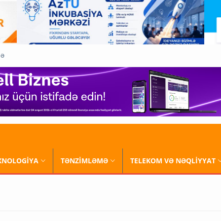
QƏ
XNOLOGİYA
TƏNZİMLƏMƏ
TELEKOM VƏ NƏQLİYYAT