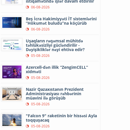
istiqamətində işlər davam etdirilir
06-08-2026
Beş İcra Hakimiyyəti İT sistemlərini
“Hökumət buludu”na köçürüb
06-08-2026
Uşaqların rəqəmsal mühitdə
təhlükəsizliyi gücləndirilir -
Dəyişikliklər nəyi ehtiva edir?
05-08-2026
Azercell-dən illik “ZengimCELL”
xidməti
05-08-2026
Nazir Qazaxıstanın Prezident
Administrasiyası rəhbərinin
müavini ilə görüşüb
05-08-2026
"Falcon 9" raketinin bir hissəsi Ayla
toqquşacaq
05-08-2026