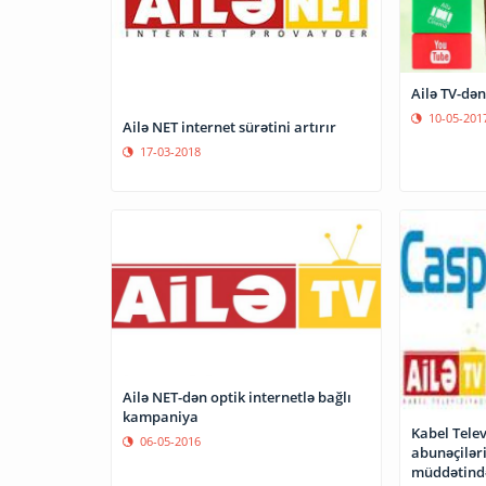
Ailə TV-dən 
10-05-201
Ailə NET internet sürətini artırır
17-03-2018
Ailə NET-dən optik internetlə bağlı
kampaniya
Kabel Tele
06-05-2016
abunəçiləri
müddətind