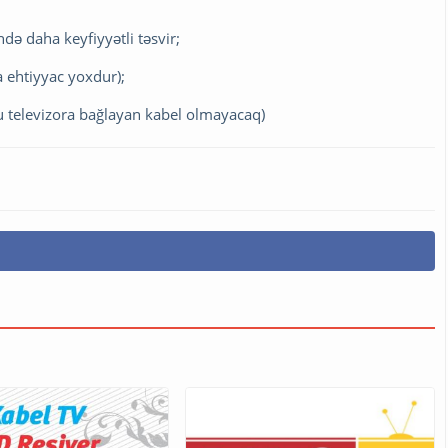
ndə daha keyfiyyətli təsvir;
a ehtiyyac yoxdur);
u televizora bağlayan kabel olmayacaq)