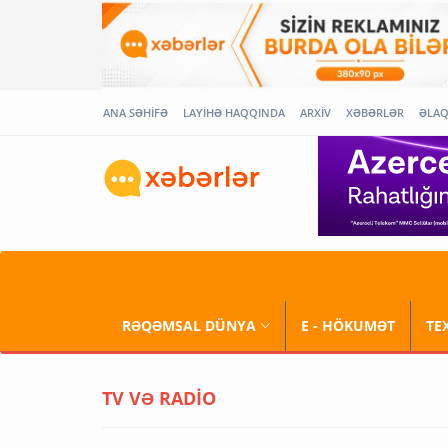
ANA SƏHİFƏ
LAYİHƏ HAQQINDA
ARXİV
XƏBƏRLƏR
ƏLA
RƏQƏMSAL DÜNYA
E - HÖKUMƏT
TE
TV VƏ RADİO