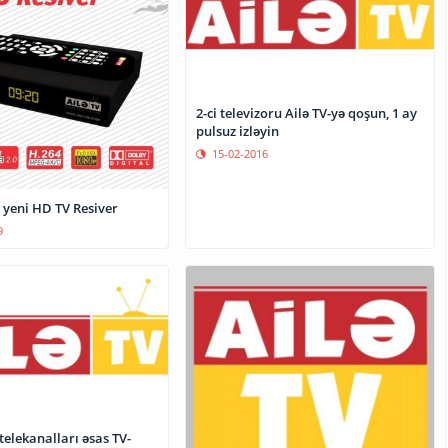
2-ci televizoru Ailə TV-yə qoşun, 1 ay
pulsuz izləyin
15-02-2016
 yeni HD TV Resiver
9
telekanalları əsas TV-