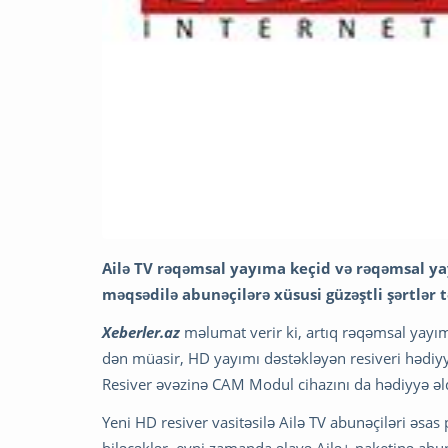
Ailə TV rəqəmsal yayıma keçid və rəqəmsal ya
məqsədilə abunəçilərə xüsusi güzəştli şərtlər tə
Xeberler.az
məlumat verir ki, artıq rəqəmsal yayı
dən müasir, HD yayımı dəstəkləyən resiveri hədiyy
Resiver əvəzinə CAM Modul cihazını da hədiyyə əld
Yeni HD resiver vasitəsilə Ailə TV abunəçiləri əsa