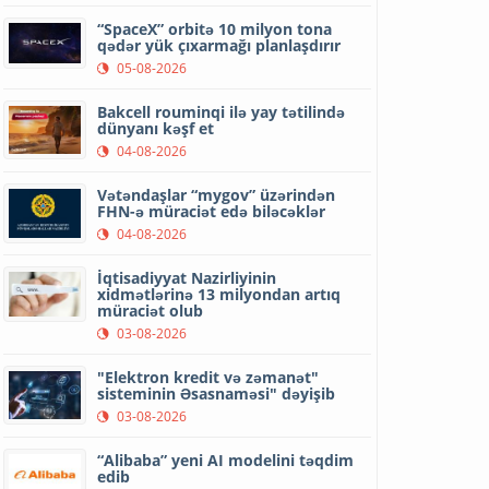
“SpaceX” orbitə 10 milyon tona
qədər yük çıxarmağı planlaşdırır
05-08-2026
Bakcell rouminqi ilə yay tətilində
dünyanı kəşf et
04-08-2026
Vətəndaşlar “mygov” üzərindən
FHN-ə müraciət edə biləcəklər
04-08-2026
İqtisadiyyat Nazirliyinin
xidmətlərinə 13 milyondan artıq
müraciət olub
03-08-2026
"Elektron kredit və zəmanət"
sisteminin Əsasnaməsi" dəyişib
03-08-2026
“Alibaba” yeni AI modelini təqdim
edib