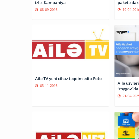
paketə daxi
izlə- Kampaniya
19-04-201
08-09-2016
Ailə TV yeni cihaz təqdim edib-Foto
Ailə üzvlər
03-11-2016
“mygov”da
21-04-202