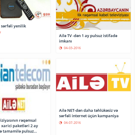
sərfəli yenilik
7
Ailə TV -dən 1 ay pulsuz istifadə
imkanı
04-03-2016
Ailə NET-dən daha təhlükəsiz və
sərfəli internet üçün kampaniya
viziyasının rəqəmsal
04-07-2016
 xarici paketləri 2 ay
ə tamamilə pulsuz