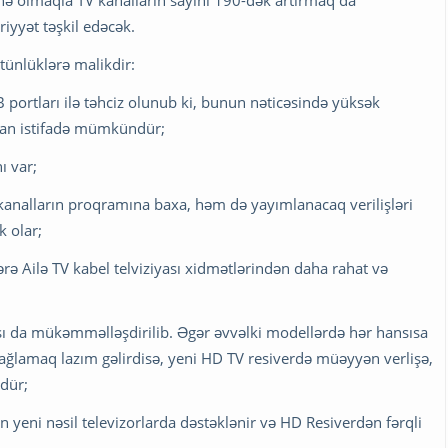
nə olmaqla TV kanalların sayını 190-dək artırmaq da
iyyət təşkil edəcək.
stünlüklərə malikdir:
portları ilə təhciz olunub ki, bunun nəticəsində yüksək
ndan istifadə mümkündür;
ı var;
 kanalların proqramına baxa, həm də yayımlanacaq verilişləri
 olar;
rə Ailə TV kabel telviziyası xidmətlərindən daha rahat və
ası da mükəmməlləşdirilib. Əgər əvvəlki modellərdə hər hansısa
ağlamaq lazım gəlirdisə, yeni HD TV resiverdə müəyyən verlişə,
dür;
 yeni nəsil televizorlarda dəstəklənir və HD Resiverdən fərqli