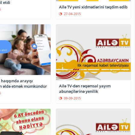
l etdi
Ailə TV yeni xidmətlərini təqdim edib
6
27-04-2015
i haqqında arayışı
Ailə TV-dən rəqəmsal yayım
n əldə etmək mümkündür
abunəçilərinə yenilik
5
09-09-2015