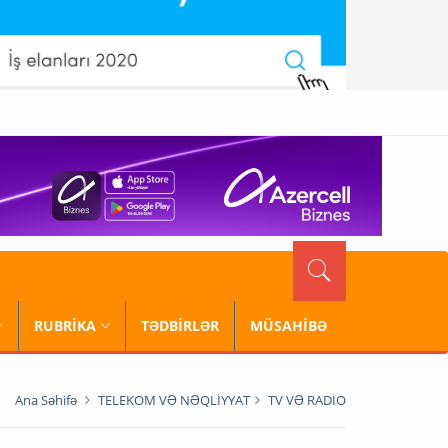
RUBRİKA
TƏDBİRLƏR
MÜSAHİBƏ
Ana Səhifə
TELEKOM VƏ NƏQLİYYAT
TV VƏ RADİO