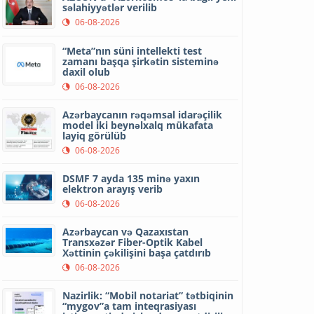
səlahiyyətlər verilib
06-08-2026
“Meta”nın süni intellekti test
zamanı başqa şirkətin sisteminə
daxil olub
06-08-2026
Azərbaycanın rəqəmsal idarəçilik
model iki beynəlxalq mükafata
layiq görülüb
06-08-2026
DSMF 7 ayda 135 minə yaxın
elektron arayış verib
06-08-2026
Azərbaycan və Qazaxıstan
Transxəzər Fiber-Optik Kabel
Xəttinin çəkilişini başa çatdırıb
06-08-2026
Nazirlik: “Mobil notariat” tətbiqinin
“mygov”a tam inteqrasiyası