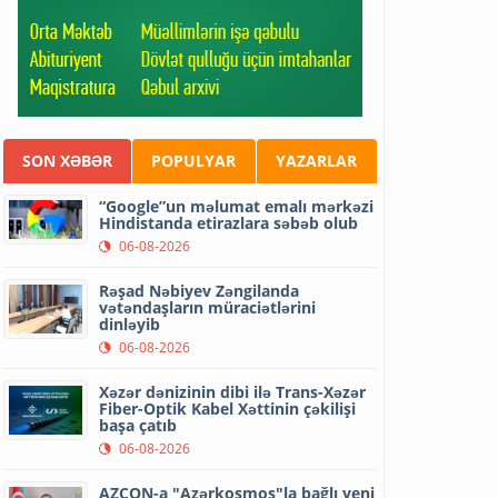
SON XƏBƏR
POPULYAR
YAZARLAR
“Google”un məlumat emalı mərkəzi
Hindistanda etirazlara səbəb olub
06-08-2026
Rəşad Nəbiyev Zəngilanda
vətəndaşların müraciətlərini
dinləyib
06-08-2026
Xəzər dənizinin dibi ilə Trans-Xəzər
Fiber-Optik Kabel Xəttinin çəkilişi
başa çatıb
06-08-2026
AZCON-a "Azərkosmos"la bağlı yeni