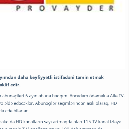
yımdan daha keyfiyyətli istifadəni təmin etmək
klif edir.
m abunəçiləri 6 ayın abunə haqqımı öncədəm ödəməklə Ailə TV-
ə əldə edəcəklər. Abunəçilər seçimlərindən asılı olaraq, HD
ə edə bilərlər.
s paketdə HD kanalların sayı artmaqda olan 115 TV kanal izləyə