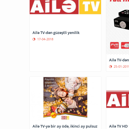
Ailə TV-dən güzəştli yenilik
17-04-2018
Ailə TV-dən
25-01-201
Ailə TV HD 
Ailə TV-yə bir ay ödə, ikinci ay pulsuz