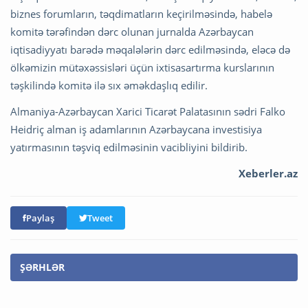
biznes forumların, təqdimatların keçirilməsində, habelə
komitə tərəfindən dərc olunan jurnalda Azərbaycan
iqtisadiyyatı barədə məqalələrin dərc edilməsində, eləcə də
ölkəmizin mütəxəssisləri üçün ixtisasartırma kurslarının
təşkilində komitə ilə sıx əməkdaşlıq edilir.
Almaniya-Azərbaycan Xarici Ticarət Palatasının sədri Falko
Heidriç alman iş adamlarının Azərbaycana investisiya
yatırmasının təşviq edilməsinin vacibliyini bildirib.
Xeberler.az
Paylaş
Tweet
ŞƏRHLƏR