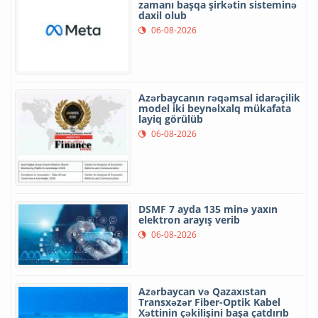
zamanı başqa şirkətin sisteminə
daxil olub
06-08-2026
Azərbaycanın rəqəmsal idarəçilik
model iki beynəlxalq mükafata
layiq görülüb
06-08-2026
DSMF 7 ayda 135 minə yaxın
elektron arayış verib
06-08-2026
Azərbaycan və Qazaxıstan
Transxəzər Fiber-Optik Kabel
Xəttinin çəkilişini başa çatdırıb