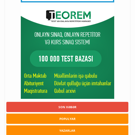
SON XƏBƏR
POPULYAR
YAZARLAR