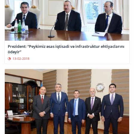
Prezident: “Peykimiz əsas iqtisadi və infrastruktur ehtiyaclarını
ödəyir”
13-02-2018