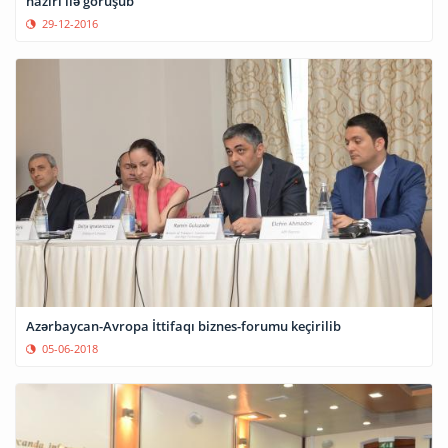
naziri ilə görüşüb
29-12-2016
Azərbaycan-Avropa İttifaqı biznes-forumu keçirilib
05-06-2018