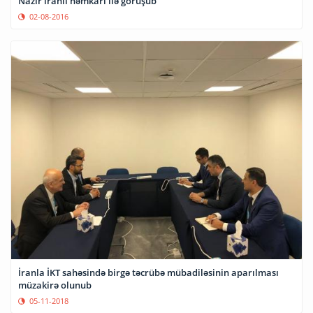
Nazir iranlı həmkarı ilə görüşüb
02-08-2016
İranla İKT sahəsində birgə təcrübə mübadiləsinin aparılması
müzakirə olunub
05-11-2018