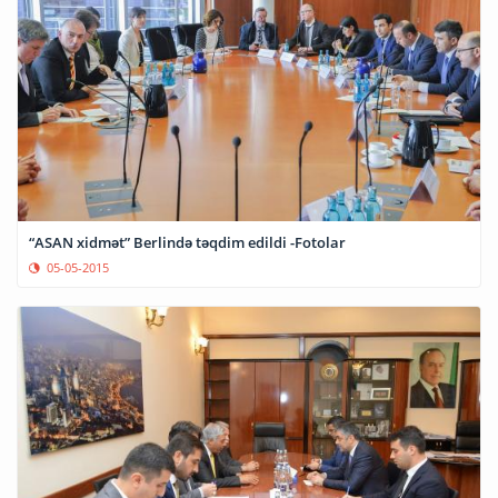
“ASAN xidmət” Berlində təqdim edildi -Fotolar
05-05-2015