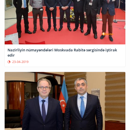
Nazirliyin nümayəndələri Moskvada Rabitə sərgisində iştirak
edir
23-04-2019