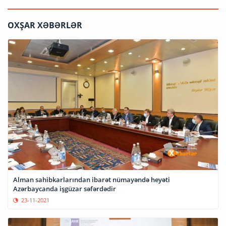
OXŞAR XƏBƏRLƏR
Alman sahibkarlarından ibarət nümayəndə heyəti
Azərbaycanda işgüzar səfərdədir
23-11-2021