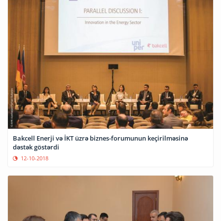
Bakcell Enerji və İKT üzrə biznes-forumunun keçirilməsinə
dəstək göstərdi
12-10-2018