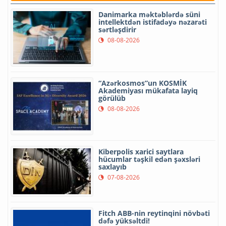
Danimarka məktəblərdə süni
intellektdən istifadəyə nəzarəti
sərtləşdirir
08-08-2026
“Azərkosmos”un KOSMİK
Akademiyası mükafata layiq
görülüb
08-08-2026
Kiberpolis xarici saytlara
hücumlar təşkil edən şəxsləri
saxlayıb
07-08-2026
Fitch ABB-nin reytinqini növbəti
dəfə yüksəltdi!