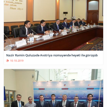
Nazir Ramin Quluzadə Avstriya nümayəndə heyəti ilə görüşüb
10-10-2019