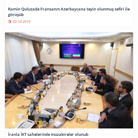
Ramin Quluzadə Fransanın Azərbaycana təyin olunmuş səfiri ilə
görüşüb
02-10-2019
İranla İKT sahələrində müzakirələr olunub