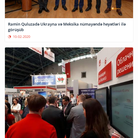
Ramin Quluzadə Ukrayna və Meksika nümayəndə heyətləri ilə
görüşüb
10-02-2020