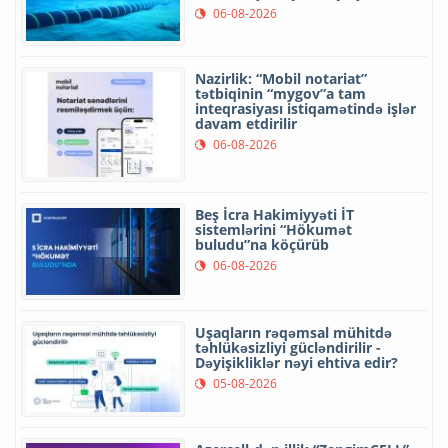
06-08-2026
Nazirlik: “Mobil notariat”
tətbiqinin “mygov”a tam
inteqrasiyası istiqamətində işlər
davam etdirilir
06-08-2026
Beş İcra Hakimiyyəti İT
sistemlərini “Hökumət
buludu”na köçürüb
06-08-2026
Uşaqların rəqəmsal mühitdə
təhlükəsizliyi gücləndirilir -
Dəyişikliklər nəyi ehtiva edir?
05-08-2026