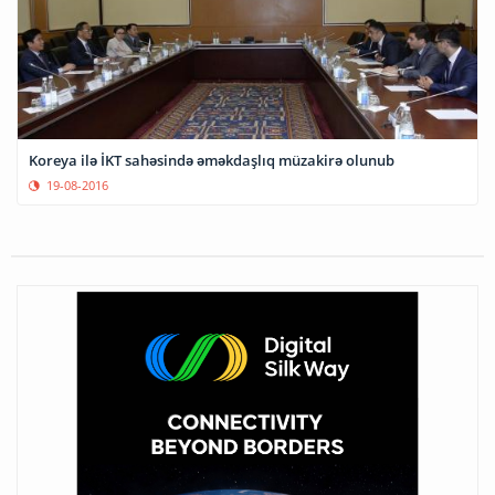
Koreya ilə İKT sahəsində əməkdaşlıq müzakirə olunub
19-08-2016