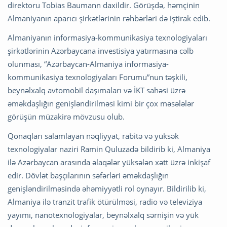
direktoru Tobias Baumann daxildir. Görüşdə, həmçinin
Almaniyanın aparıcı şirkətlərinin rəhbərləri də iştirak edib.
Almaniyanın informasiya-kommunikasiya texnologiyaları
şirkətlərinin Azərbaycana investisiya yatırmasına cəlb
olunması, “Azərbaycan-Almaniya informasiya-
kommunikasiya texnologiyaları Forumu”nun təşkili,
beynəlxalq avtomobil daşımaları və İKT sahəsi üzrə
əməkdaşlığın genişləndirilməsi kimi bir çox məsələlər
görüşün müzakirə mövzusu olub.
Qonaqları salamlayan nəqliyyat, rabitə və yüksək
texnologiyalar naziri Ramin Quluzadə bildirib ki, Almaniya
ilə Azərbaycan arasında əlaqələr yüksələn xətt üzrə inkişaf
edir. Dövlət başçılarının səfərləri əməkdaşlığın
genişləndirilməsində əhəmiyyətli rol oynayır. Bildirilib ki,
Almaniya ilə tranzit trafik ötürülməsi, radio və televiziya
yayımı, nanotexnologiyalar, beynəlxalq sərnişin və yük