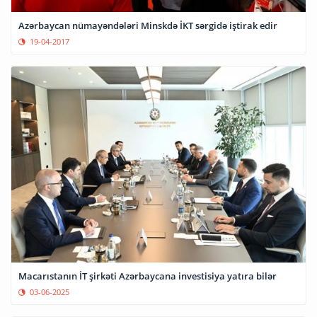
Azərbaycan nümayəndələri Minskdə İKT sərgidə iştirak edir
19-04-2017
Macarıstanın İT şirkəti Azərbaycana investisiya yatıra bilər
03-06-2025