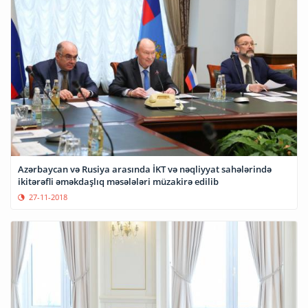
Azərbaycan və Rusiya arasında İKT və nəqliyyat sahələrində
ikitərəfli əməkdaşlıq məsələləri müzakirə edilib
27-11-2018