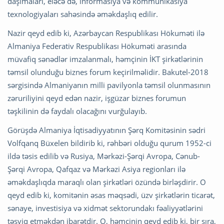
daşımaları, eləcə də, informasiya və kommunikasiya
texnologiyaları sahəsində əməkdaşlıq edilir.
Nazir qeyd edib ki, Azərbaycan Respublikası Hökuməti ilə
Almaniya Federativ Respublikası Hökuməti arasında
müvafiq sənədlər imzalanmalı, həmçinin İKT şirkətlərinin
təmsil olunduğu biznes forum keçirilməlidir. Bakutel-2018
sərgisində Almaniyanın milli pavilyonla təmsil olunmasının
zəruriliyini qeyd edən nazir, işgüzar biznes forumun
təşkilinin də faydalı olacağını vurğulayıb.
Görüşdə Almaniya İqtisadiyyatının Şərq Komitəsinin sədri
Volfqanq Büxelen bildirib ki, rəhbəri olduğu qurum 1952-ci
ildə təsis edilib və Rusiya, Mərkəzi-Şərqi Avropa, Cənub-
Şərqi Avropa, Qafqaz və Mərkəzi Asiya regionları ilə
əməkdaşlıqda maraqlı olan şirkətləri özündə birləşdirir. O
qeyd edib ki, komitənin əsas məqsədi, üzv şirkətlərin ticarət,
sənaye, investisiya və xidmət sektorundakı fəaliyyətlərini
təşviq etməkdən ibarətdir. O, həmçinin qeyd edib ki, bir sıra,