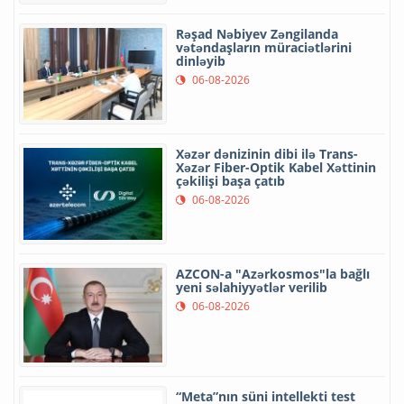
Rəşad Nəbiyev Zəngilanda
vətəndaşların müraciətlərini
dinləyib
06-08-2026
Xəzər dənizinin dibi ilə Trans-
Xəzər Fiber-Optik Kabel Xəttinin
çəkilişi başa çatıb
06-08-2026
AZCON-a "Azərkosmos"la bağlı
yeni səlahiyyətlər verilib
06-08-2026
“Meta”nın süni intellekti test