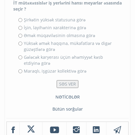
İT mütəxəssislər iş yerlərini hansı meyarlar əsasında
seçir ?
Şirkətin yüksək statusuna görə
İşin, layihənin xarakterinə görə
Əmək müqaviləsinin olmasına görə
Yüksək əmək haqqına, mükafatlara və digər
güzəştlərə görə
Gələcək karyerası üçün əhəmiyyət kəsb
etdiyinə görə
Maraqlı, işgüzar kollektivə görə
NƏTİCƏLƏR
Bütün sorğular