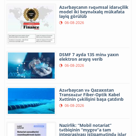
Azərbaycanın rəqəmsal idarəçilik
model iki beynəlxalq mükafata
layiq görülüb
06-08-2026
DSMF 7 ayda 135 minə yaxın
elektron arayış verib
06-08-2026
Azərbaycan və Qazaxıstan
Transxəzər Fiber-Optik Kabel
Xəttinin çəkilişini başa çatdırıb
06-08-2026
Nazirlik: “Mobil notariat”
tətbiqinin “mygov”a tam
inteqrasiyası istiqamətində işlər