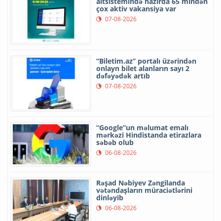
altsistemində hazırda 65 mindən
çox aktiv vakansiya var
07-08-2026
“Biletim.az” portalı üzərindən
onlayn bilet alanların sayı 2
dəfəyədək artıb
07-08-2026
“Google”un məlumat emalı
mərkəzi Hindistanda etirazlara
səbəb olub
06-08-2026
Rəşad Nəbiyev Zəngilanda
vətəndaşların müraciətlərini
dinləyib
06-08-2026