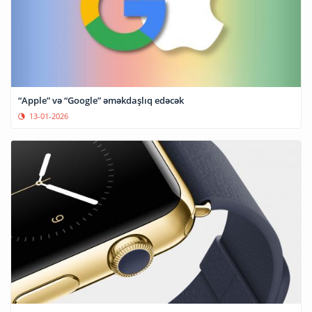
“Apple” və “Google” əməkdaşlıq edəcək
13-01-2026