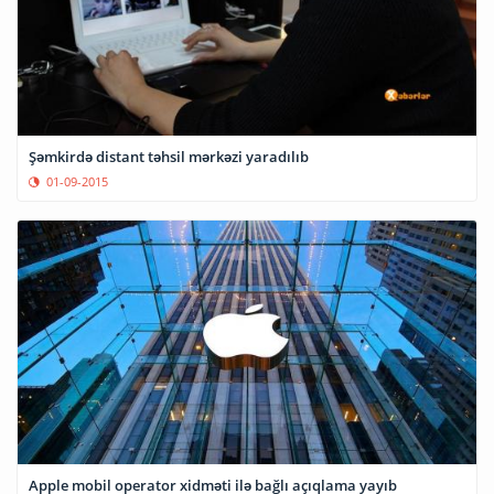
Şəmkirdə distant təhsil mərkəzi yaradılıb
01-09-2015
Apple mobil operator xidməti ilə bağlı açıqlama yayıb