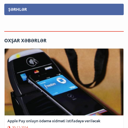
ŞƏRHLƏR
OXŞAR XƏBƏRLƏR
Apple Pay onlayn ödəmə xidməti istifadəyə veriləcək
30-12-2014