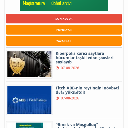
SON XƏBƏR
POPULYAR
YAZARLAR
Kiberpolis xarici saytlara
hücumlar təşkil edən şəxsləri
saxlayıb
07-08-2026
Fitch ABB-nin reytinqini növbəti
dəfə yüksəltdi!
07-08-2026
“Əmək və Məşğulluq”