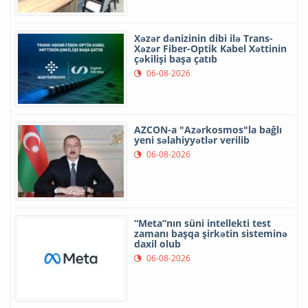
Xəzər dənizinin dibi ilə Trans-
Xəzər Fiber-Optik Kabel Xəttinin
çəkilişi başa çatıb
06-08-2026
AZCON-a "Azərkosmos"la bağlı
yeni səlahiyyətlər verilib
06-08-2026
“Meta”nın süni intellekti test
zamanı başqa şirkətin sisteminə
daxil olub
06-08-2026