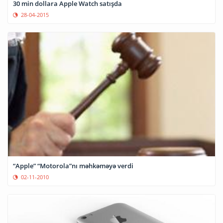
30 min dollara Apple Watch satışda
28-04-2015
“Apple” “Motorola”nı məhkəməyə verdi
02-11-2010