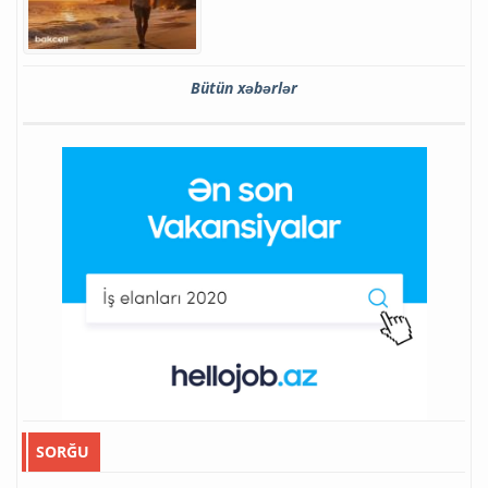
Bütün xəbərlər
SORĞU