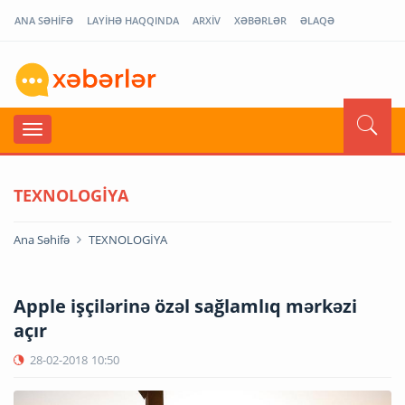
ANA SƏHİFƏ
LAYİHƏ HAQQINDA
ARXİV
XƏBƏRLƏR
ƏLAQƏ
TEXNOLOGİYA
Ana Səhifə
TEXNOLOGİYA
Apple işçilərinə özəl sağlamlıq mərkəzi
açır
28-02-2018
10:50