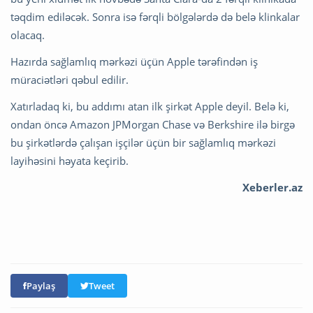
təqdim ediləcək. Sonra isə fərqli bölgələrdə də belə klinkalar
olacaq.
Hazırda sağlamlıq mərkəzi üçün Apple tərəfindən iş
müraciətləri qəbul edilir.
Xatırladaq ki, bu addımı atan ilk şirkət Apple deyil. Belə ki,
ondan öncə Amazon JPMorgan Chase və Berkshire ilə birgə
bu şirkətlərdə çalışan işçilər üçün bir sağlamlıq mərkəzi
layihəsini həyata keçirib.
Xeberler.az
Paylaş
Tweet