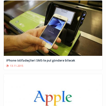
iPhone istifadəçiləri SMS-lə pul göndərə biləcək
13-11-2015