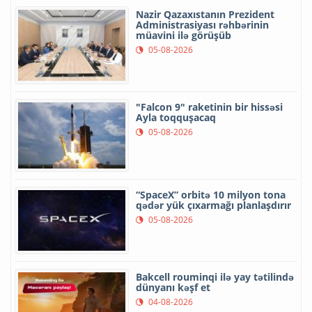
Nazir Qazaxıstanın Prezident
Administrasiyası rəhbərinin
müavini ilə görüşüb
05-08-2026
"Falcon 9" raketinin bir hissəsi
Ayla toqquşacaq
05-08-2026
“SpaceX” orbitə 10 milyon tona
qədər yük çıxarmağı planlaşdırır
05-08-2026
Bakcell rouminqi ilə yay tətilində
dünyanı kəşf et
04-08-2026