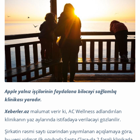
Apple yalnız işçilərinin faydalana biləcəyi sağlamlıq
klinikası yaradır.
Xeberler.az
məlumat verir ki, AC Wellness adlandırılan
klinikanın yaz aylarında istifadəyə veriləcəyi gözlənilir.
Şirkətin rəsmi saytı üzərindən yayımlanan açıqlamaya görə,
bu yeni xidmət ilk növbədə Santa Clara-da 2 fərqli klinikada