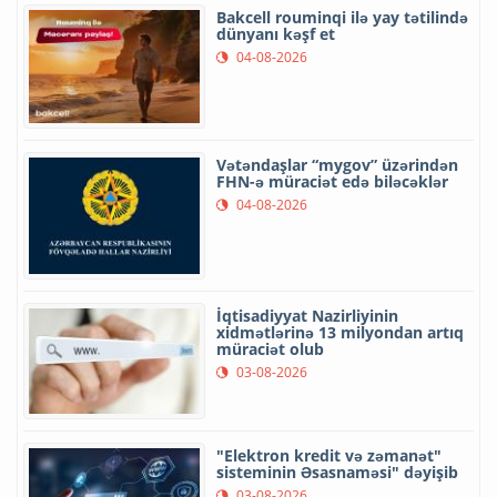
Bakcell rouminqi ilə yay tətilində
dünyanı kəşf et
04-08-2026
Vətəndaşlar “mygov” üzərindən
FHN-ə müraciət edə biləcəklər
04-08-2026
İqtisadiyyat Nazirliyinin
xidmətlərinə 13 milyondan artıq
müraciət olub
03-08-2026
"Elektron kredit və zəmanət"
sisteminin Əsasnaməsi" dəyişib
03-08-2026