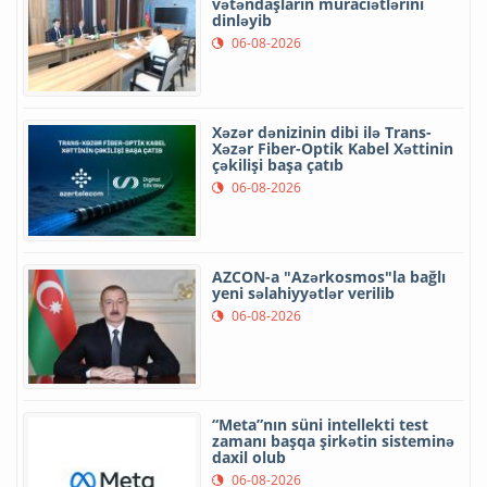
vətəndaşların müraciətlərini
dinləyib
06-08-2026
Xəzər dənizinin dibi ilə Trans-
Xəzər Fiber-Optik Kabel Xəttinin
çəkilişi başa çatıb
06-08-2026
AZCON-a "Azərkosmos"la bağlı
yeni səlahiyyətlər verilib
06-08-2026
“Meta”nın süni intellekti test
zamanı başqa şirkətin sisteminə
daxil olub
06-08-2026