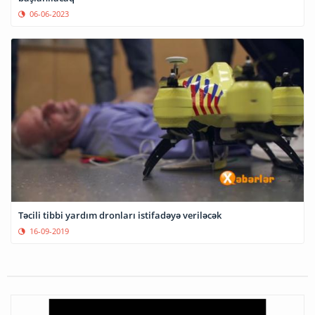
06-06-2023
Təcili tibbi yardım dronları istifadəyə veriləcək
16-09-2019