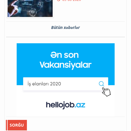
Bütün xəbərlər
SORĞU