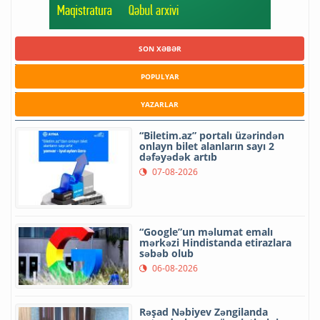
SON XƏBƏR
POPULYAR
YAZARLAR
“Biletim.az” portalı üzərindən
onlayn bilet alanların sayı 2
dəfəyədək artıb
07-08-2026
“Google”un məlumat emalı
mərkəzi Hindistanda etirazlara
səbəb olub
06-08-2026
Rəşad Nəbiyev Zəngilanda