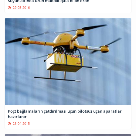
Suyun altında uzun müddət qala bilən dron
29-03-2016
Poçt bağlamaların çatdırılması üçün pilotsuz uçan aparatlar
hazırlanır
23-04-2015