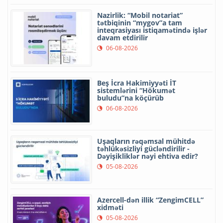
Nazirlik: “Mobil notariat”
tətbiqinin “mygov”a tam
inteqrasiyası istiqamətində işlər
davam etdirilir
06-08-2026
Beş İcra Hakimiyyəti İT
sistemlərini “Hökumət
buludu”na köçürüb
06-08-2026
Uşaqların rəqəmsal mühitdə
təhlükəsizliyi gücləndirilir -
Dəyişikliklər nəyi ehtiva edir?
05-08-2026
Azercell-dən illik “ZengimCELL”
xidməti
05-08-2026