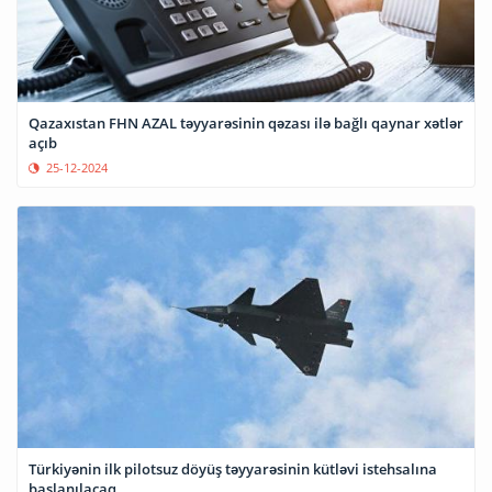
Qazaxıstan FHN AZAL təyyarəsinin qəzası ilə bağlı qaynar xətlər
açıb
25-12-2024
Türkiyənin ilk pilotsuz döyüş təyyarəsinin kütləvi istehsalına
başlanılacaq