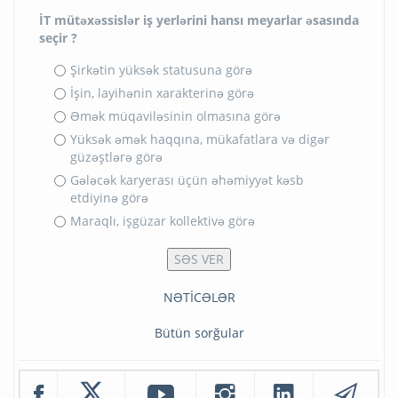
İT mütəxəssislər iş yerlərini hansı meyarlar əsasında
seçir ?
Şirkətin yüksək statusuna görə
İşin, layihənin xarakterinə görə
Əmək müqaviləsinin olmasına görə
Yüksək əmək haqqına, mükafatlara və digər
güzəştlərə görə
Gələcək karyerası üçün əhəmiyyət kəsb
etdiyinə görə
Maraqlı, işgüzar kollektivə görə
NƏTİCƏLƏR
Bütün sorğular