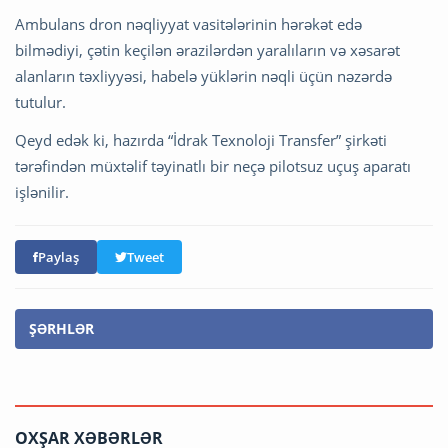
Ambulans dron nəqliyyat vasitələrinin hərəkət edə
bilmədiyi, çətin keçilən ərazilərdən yaralıların və xəsarət
alanların təxliyyəsi, habelə yüklərin nəqli üçün nəzərdə
tutulur.
Qeyd edək ki, hazırda “İdrak Texnoloji Transfer” şirkəti
tərəfindən müxtəlif təyinatlı bir neçə pilotsuz uçuş aparatı
işlənilir.
Paylaş
Tweet
ŞƏRHLƏR
OXŞAR XƏBƏRLƏR