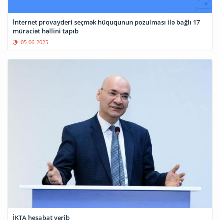
İnternet provayderi seçmək hüququnun pozulması ilə bağlı 17
müraciət həllini tapıb
05-06-2025
İKTA hesabat verib