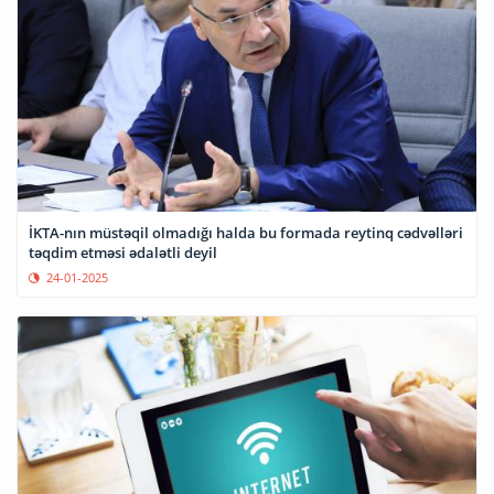
İKTA-nın müstəqil olmadığı halda bu formada reytinq cədvəlləri
təqdim etməsi ədalətli deyil
24-01-2025