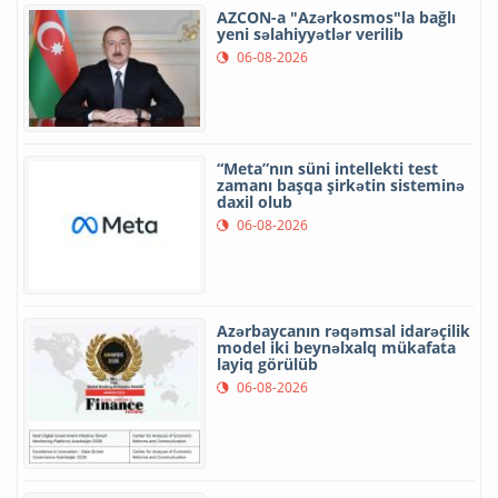
AZCON-a "Azərkosmos"la bağlı
yeni səlahiyyətlər verilib
06-08-2026
“Meta”nın süni intellekti test
zamanı başqa şirkətin sisteminə
daxil olub
06-08-2026
Azərbaycanın rəqəmsal idarəçilik
model iki beynəlxalq mükafata
layiq görülüb
06-08-2026