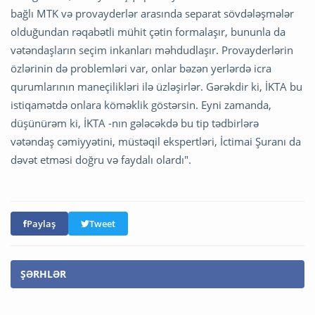
bağlı MTK və provayderlər arasında separat sövdələşmələr
olduğundan rəqabətli mühit çətin formalaşır, bununla da
vətəndaşların seçim inkanları məhdudlaşır. Provayderlərin
özlərinin də problemləri var, onlar bəzən yerlərdə icra
qurumlarının maneçilikləri ilə üzləşirlər. Gərəkdir ki, İKTA bu
istiqamətdə onlara köməklik göstərsin. Eyni zamanda,
düşünürəm ki, İKTA -nın gələcəkdə bu tip tədbirlərə
vətəndaş cəmiyyətini, müstəqil ekspertləri, İctimai Şuranı da
dəvət etməsi doğru və faydalı olardı".
Paylaş
Tweet
ŞƏRHLƏR