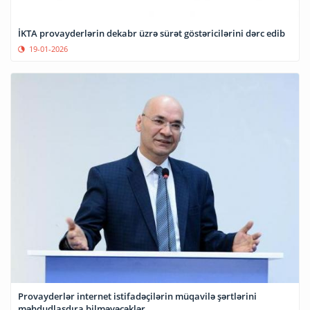
İKTA provayderlərin dekabr üzrə sürət göstəricilərini dərc edib
19-01-2026
Provayderlər internet istifadəçilərin müqavilə şərtlərini
məhdudlaşdıra bilməyəcəklər