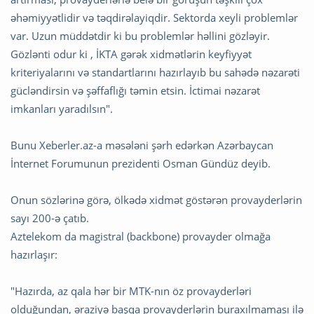
əhəmiyyətlidir və təqdirəlayiqdir. Sektorda xeyli problemlər
var. Uzun müddətdir ki bu problemlər həllini gözləyir.
Gözlənti odur ki , İKTA gərək xidmətlərin keyfiyyət
kriteriyalarını və standartlarını hazırlayıb bu sahədə nəzarəti
gücləndirsin və şəffaflığı təmin etsin. İctimai nəzarət
imkanları yaradılsın".
Bunu Xeberler.az-a məsələni şərh edərkən Azərbaycan
İnternet Forumunun prezidenti Osman Gündüz deyib.
Onun sözlərinə görə, ölkədə xidmət göstərən provayderlərin
sayı 200-ə çatıb.
Aztelekom da magistral (backbone) provayder olmağa
hazırlaşır:
"Hazırda, az qala hər bir MTK-nın öz provayderləri
olduğundan, əraziyə başqa provayderlərin buraxılmaması ilə