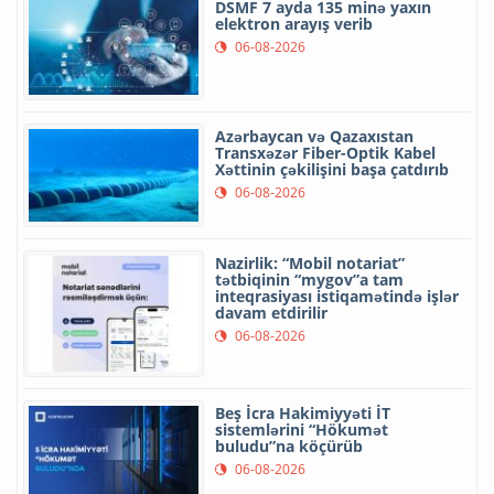
DSMF 7 ayda 135 minə yaxın
elektron arayış verib
06-08-2026
Azərbaycan və Qazaxıstan
Transxəzər Fiber-Optik Kabel
Xəttinin çəkilişini başa çatdırıb
06-08-2026
Nazirlik: “Mobil notariat”
tətbiqinin “mygov”a tam
inteqrasiyası istiqamətində işlər
davam etdirilir
06-08-2026
Beş İcra Hakimiyyəti İT
sistemlərini “Hökumət
buludu”na köçürüb
06-08-2026