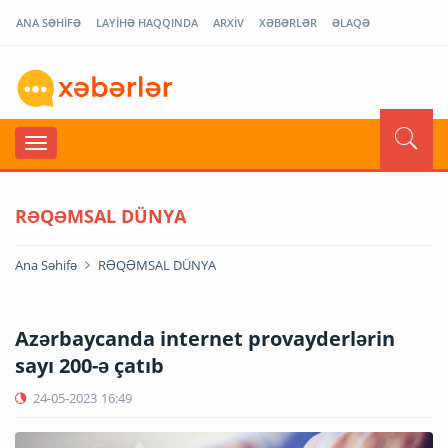
ANA SƏHİFƏ
LAYİHƏ HAQQINDA
ARXİV
XƏBƏRLƏR
ƏLAQƏ
RƏQƏMSAL DÜNYA
Ana Səhifə
RƏQƏMSAL DÜNYA
Azərbaycanda internet provayderlərin
sayı 200-ə çatıb
24-05-2023
16:49