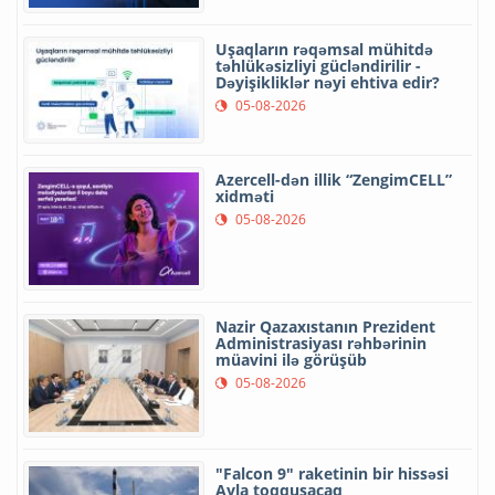
Uşaqların rəqəmsal mühitdə
təhlükəsizliyi gücləndirilir -
Dəyişikliklər nəyi ehtiva edir?
05-08-2026
Azercell-dən illik “ZengimCELL”
xidməti
05-08-2026
Nazir Qazaxıstanın Prezident
Administrasiyası rəhbərinin
müavini ilə görüşüb
05-08-2026
"Falcon 9" raketinin bir hissəsi
Ayla toqquşacaq