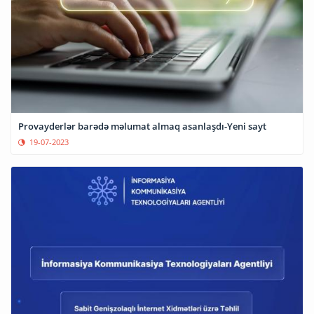
Provayderlər barədə məlumat almaq asanlaşdı-Yeni sayt
19-07-2023