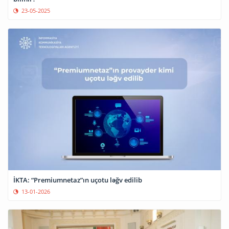
23-05-2025
İKTA: “Premiumnetaz”ın uçotu ləğv edilib
13-01-2026