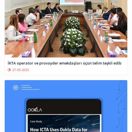
İKTA operator və provayder əməkdaşları üçün təlim təşkil edib
27-05-2025