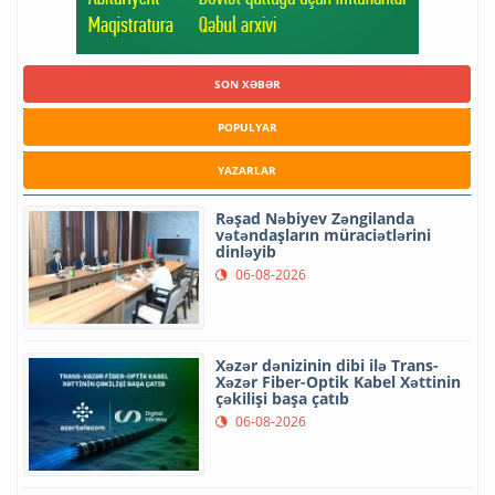
SON XƏBƏR
POPULYAR
YAZARLAR
Rəşad Nəbiyev Zəngilanda
vətəndaşların müraciətlərini
dinləyib
06-08-2026
Xəzər dənizinin dibi ilə Trans-
Xəzər Fiber-Optik Kabel Xəttinin
çəkilişi başa çatıb
06-08-2026