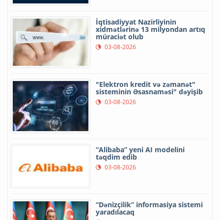
İqtisadiyyat Nazirliyinin
xidmətlərinə 13 milyondan artıq
müraciət olub
03-08-2026
"Elektron kredit və zəmanət"
sisteminin Əsasnaməsi" dəyişib
03-08-2026
“Alibaba” yeni AI modelini
təqdim edib
03-08-2026
“Dənizçilik” informasiya sistemi
yaradılacaq