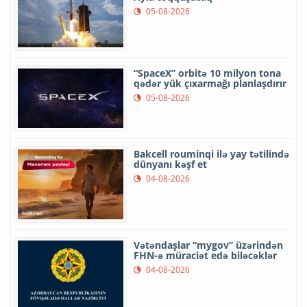
05-08-2026
“SpaceX” orbitə 10 milyon tona
qədər yük çıxarmağı planlaşdırır
05-08-2026
Bakcell rouminqi ilə yay tətilində
dünyanı kəşf et
04-08-2026
Vətəndaşlar “mygov” üzərindən
FHN-ə müraciət edə biləcəklər
04-08-2026