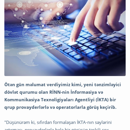
Ötən gün məlumat verdiyimiz kimi, yeni tənzimləyici
dövlət qurumu olan RİNN-nin İnformasiya və
Kommunikasiya Texnoligiyaları Agentliyi (İKTA) bir
qrup provayderlərlə və operatorlarla görüş keçirib.
"Düşünürəm ki, sıfırdan formalaşan İKTA-nın səylərini
artırması, provayderlərlə belə bir görüşün təşkili çox