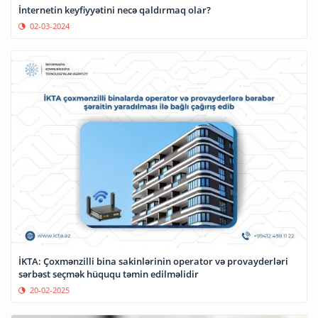
İnternetin keyfiyyətini necə qaldırmaq olar?
02-03-2024
İKTA: Çoxmənzilli bina sakinlərinin operator və provayderləri
sərbəst seçmək hüququ təmin edilməlidir
20-02-2025