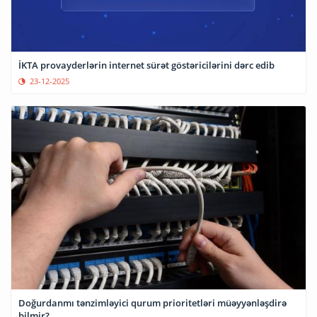
İKTA provayderlərin internet sürət göstəricilərini dərc edib
23-12-2025
Doğurdanmı tənzimləyici qurum prioritetləri müəyyənləşdirə
bilmir?