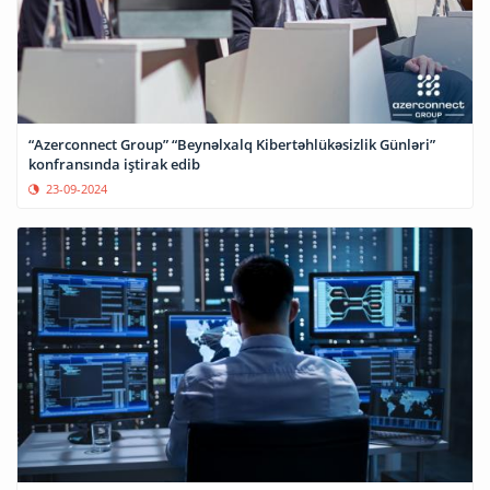
“Azerconnect Group” “Beynəlxalq Kibertəhlükəsizlik Günləri”
konfransında iştirak edib
23-09-2024