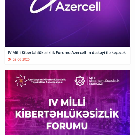
IV Milli Kibertəhlükəsizlik Forumu Azercell-in dəstəyi ilə keçəcək
02-06-2026