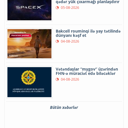
qədər yük çıxarmağı planlaşdırır
05-08-2026
Bakcell rouminqi ilə yay tətilində
dünyanı kəşf et
04-08-2026
Vətəndaşlar “mygov” üzərindən
FHN-ə müraciət edə biləcəklər
04-08-2026
Bütün xəbərlər