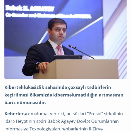
Kibertəhlükəsizlik sahəsində çoxsaylı tədbirlərin
keçirilməsi ölkəmizdə kiberməlumatlılığın artmasının
bariz nümunəsidir.
Xeberler.az
məlumat verir ki, bu sözləri “Prosol” şirkətinin
İdarə Heyətinin sədri Babək Ağayev Dövlət Qurumlarının
İnformasiya Texnologiyaları rəhbərlərinin II Zirvə