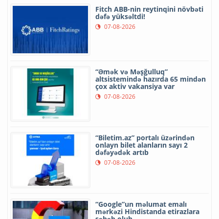
Fitch ABB-nin reytinqini növbəti
dəfə yüksəltdi!
07-08-2026
“Əmək və Məşğulluq”
altsistemində hazırda 65 mindən
çox aktiv vakansiya var
07-08-2026
“Biletim.az” portalı üzərindən
onlayn bilet alanların sayı 2
dəfəyədək artıb
07-08-2026
“Google”un məlumat emalı
mərkəzi Hindistanda etirazlara
səbəb olub