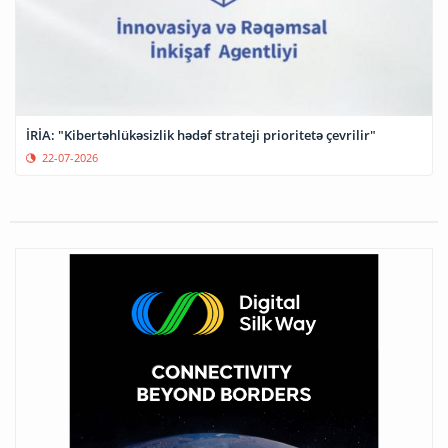
İRİA: "Kibertəhlükəsizlik hədəf strateji prioritetə çevrilir"
22-07-2026