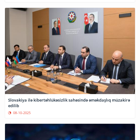
Slovakiya ilə kibertəhlükəsizlik sahəsində əməkdaşlıq müzakirə
edilib
08-10-2025