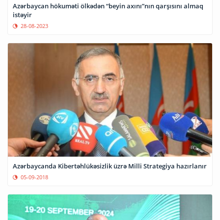
Azərbaycan hökuməti ölkədən “beyin axını”nın qarşısını almaq
istəyir
28-08-2023
Azərbaycanda Kibertəhlükəsizlik üzrə Milli Strategiya hazırlanır
05-09-2018