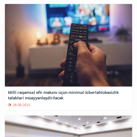
Milli rəqəmsal efir məkanı üçün minimal kibertəhlükəsizlik
tələbləri müəyyənləşdiriləcək
28-08-2023