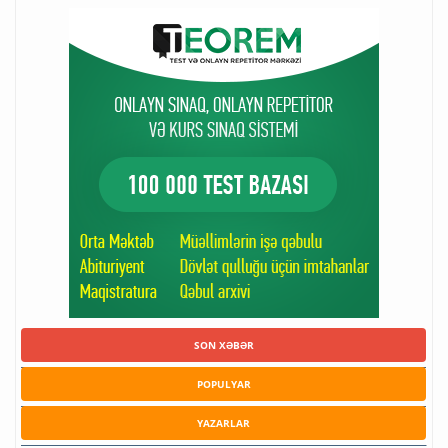
SON XƏBƏR
POPULYAR
YAZARLAR