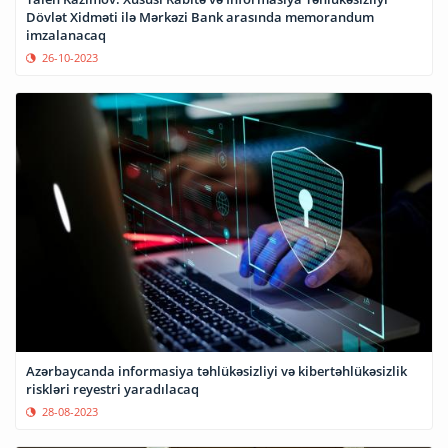
Dövlət Xidməti ilə Mərkəzi Bank arasında memorandum
imzalanacaq
26-10-2023
Azərbaycanda informasiya təhlükəsizliyi və kibertəhlükəsizlik
riskləri reyestri yaradılacaq
28-08-2023