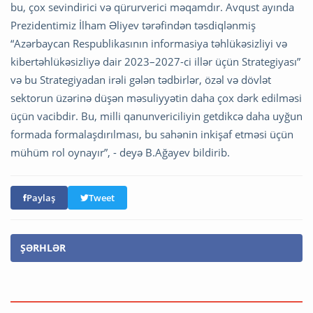
bu, çox sevindirici və qürurverici məqamdır. Avqust ayında
Prezidentimiz İlham Əliyev tərəfindən təsdiqlənmiş
“Azərbaycan Respublikasının informasiya təhlükəsizliyi və
kibertəhlükəsizliyə dair 2023–2027-ci illər üçün Strategiyası”
və bu Strategiyadan irəli gələn tədbirlər, özəl və dövlət
sektorun üzərinə düşən məsuliyyətin daha çox dərk edilməsi
üçün vacibdir. Bu, milli qanunvericiliyin getdikcə daha uyğun
formada formalaşdırılması, bu sahənin inkişaf etməsi üçün
mühüm rol oynayır”, - deyə B.Ağayev bildirib.
Paylaş
Tweet
ŞƏRHLƏR