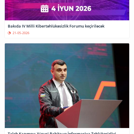
Bakıda IV Milli Kibertəhlükəsizlik Forumu keçiriləcək
21-05-2026
Taleh Kazımov: Xüsusi Rabitə və İnformasiya Təhlükəsizliyi