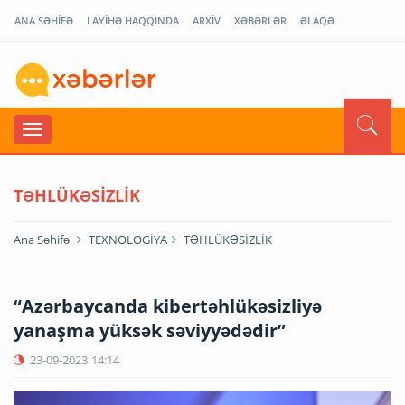
ANA SƏHİFƏ
LAYİHƏ HAQQINDA
ARXİV
XƏBƏRLƏR
ƏLAQƏ
TƏHLÜKƏSİZLİK
Ana Səhifə
TEXNOLOGİYA
TƏHLÜKƏSİZLİK
“Azərbaycanda kibertəhlükəsizliyə
yanaşma yüksək səviyyədədir”
23-09-2023
14:14