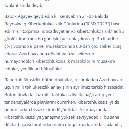
toplantısında deyib.
Babək Ağayev qeyd edib ki, sentyabrın 21-də Bakıda
Beynəlxalq Kibertəhlükəsizlik Günlərinə (“ICSD 2023”) həsr
edilmiş “Rəqəmsal iqtisadiyyatlar və kibertəhlükəsizlik” adlı 3
günlük konfrans bu gün işini yekunlaşdıracaq. Bu il tədbir
çərçivəsində 8 panel müzakirəsində 60-dan çox spiker çıxış
edərək Azərbaycanda dövlət və özəl sektorun
nümayəndələri kibertəhlükəsizlik məsələlərini müzakirə
ediblər, yenilikləri bölüşüblər.
“Kibertəhlükəsizlik bütün dövlətlər, o cümlədən Azərbaycan
üçün milli təhlükəsizlik anlayışının ayrılmaz tərkib hissəsidir.
Bütün dövlətlər öz milli təhlükəsizliyi ilə bağlı artıq yeni
tendensiyalarda planlarını qurarkən, kibertəhlükəsizliyi də
bunun tərkib hissəsi kimi düşünürlər. Azərbaycanda
kibertəhlükəsizliyə yanaşma yüksək səviyyədədir, bu sahə
dövlət başçısı tərəfindən daim diqqət mərkəzində saxlanılır,