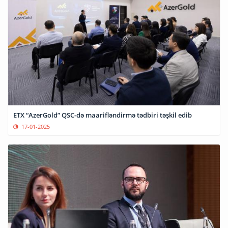
ETX “AzerGold” QSC-də maarifləndirmə tədbiri təşkil edib
17-01-2025