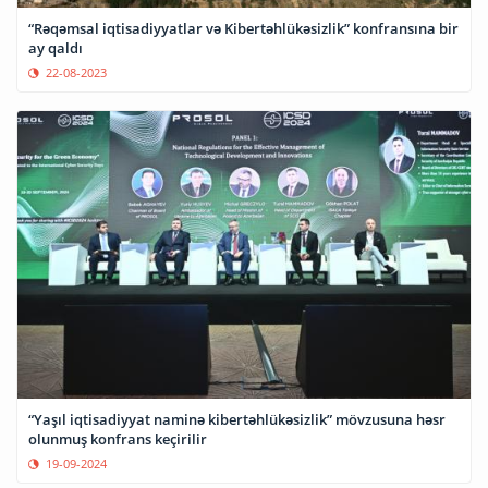
“Rəqəmsal iqtisadiyyatlar və Kibertəhlükəsizlik” konfransına bir
ay qaldı
22-08-2023
“Yaşıl iqtisadiyyat naminə kibertəhlükəsizlik” mövzusuna həsr
olunmuş konfrans keçirilir
19-09-2024