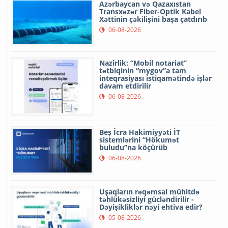
Azərbaycan və Qazaxıstan
Transxəzər Fiber-Optik Kabel
Xəttinin çəkilişini başa çatdırıb
06-08-2026
Nazirlik: “Mobil notariat”
tətbiqinin “mygov”a tam
inteqrasiyası istiqamətində işlər
davam etdirilir
06-08-2026
Beş İcra Hakimiyyəti İT
sistemlərini “Hökumət
buludu”na köçürüb
06-08-2026
Uşaqların rəqəmsal mühitdə
təhlükəsizliyi gücləndirilir -
Dəyişikliklər nəyi ehtiva edir?
05-08-2026