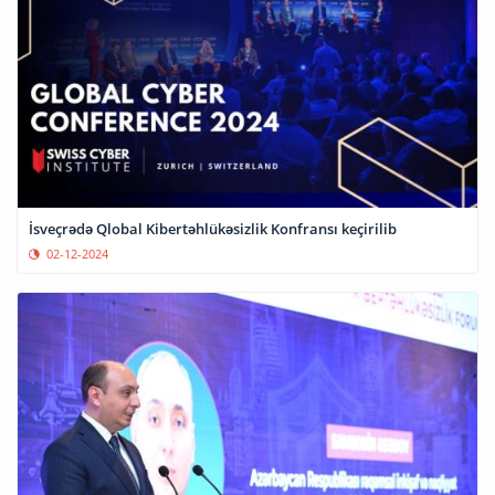
İsveçrədə Qlobal Kibertəhlükəsizlik Konfransı keçirilib
02-12-2024